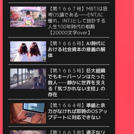
【第１６６７号】MBTIは思
考OS論である——ENTJに
憧れ、INTJとして設計する
人生100年時代の戦略
【20000文字over】
【第１６６６号】
AI時代に
おける社会資本の意義の解
体
【第１６６５号】
巨大組織
でもキーパーソンはたった
数人──静かに世界を支え
る「気づかれない主柱」の
存在
【第１６６４号】
準備と余
力がなければ即時のOSアッ
プデートに対応できない
【第１６６３号】
適正なリ