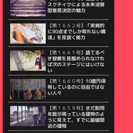
スクテイクによる未来逆算
型意思決定の魅力
【第１６６２号】
「実質的
に80点までしか取れない構
造」を見抜く能力
【第１６６１号】
捨てるべ
き習慣を見極められなけれ
ば次のステージにはいけな
い
【第１６６０号】
10億円保
有しているのに自由ではな
い人々
【第１６５９号】
まだ耐用
年数が残っている建物のよ
うに見えて、すでに崩壊間
近の建物