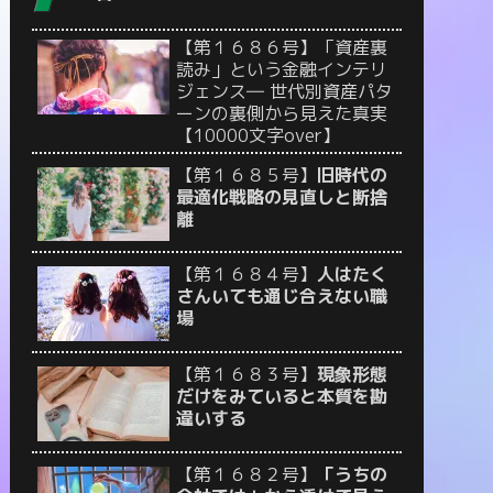
【第１６８６号】「資産裏
読み」という金融インテリ
ジェンス― 世代別資産パタ
ーンの裏側から見えた真実
【10000文字over】
【第１６８５号】
旧時代の
最適化戦略の見直しと断捨
離
【第１６８４号】
人はたく
さんいても通じ合えない職
場
【第１６８３号】
現象形態
だけをみていると本質を勘
違いする
【第１６８２号】
「うちの