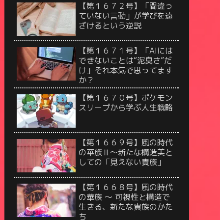
【第１６７２号】「間違っ
ていない言動」が学びを遠
ざけるという逆説
【第１６７１号】「AIには
できないことは“泥臭さ”だ
け」それ本気で思ってます
か？
【第１６７０号】ポケモン
スリープから学ぶ人生戦略
【第１６６９号】風の時代
の華族Ⅱ〜新たな構造美と
しての「見えない貴族」
【第１６６８号】風の時代
の華族 〜 可視性と構造で
生きる、新たな貴族のかた
ち