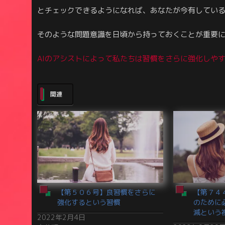
とチェックできるようになれば、あなたが今有してい
そのような問題意識を日頃から持っておくことが重要
AIのアシストによって私たちは習慣をさらに強化しや
関連
【第５０６号】良習慣をさらに
【第７４
強化するという習慣
のために
減という
2022年2月4日