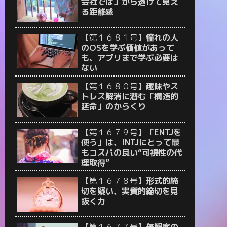
会社では」から透けて見え
る距離感
【第１６８１号】
憧れの人
のOSを学ぶ価値があって
も、アプリまで学ぶ必要は
ない
【第１６８０号】
趣味やス
トレス解消に潜む「構造的
延命」のからくり
【第１６７９号】
「ENTJを
使う」は、INTJにとって最
もコスパの良い“可視性の代
理取得”
【第１６７８号】
形式的締
切を疑い、実質的締切を見
抜く力