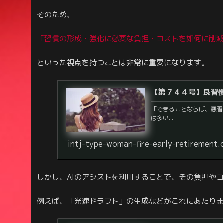
そのため、
「習慣の形成・強化に必要な負担・コストを如何に削
といった視点を持つことは非常に重要になります。
【第７４４号】良習
「できることならば、悪習
は多い...
intj-type-woman-fire-early-retirement
しかし、AIのアシストを利用することで、その負担や
例えば、「光速ドラフト」の生成などがこれにあたり