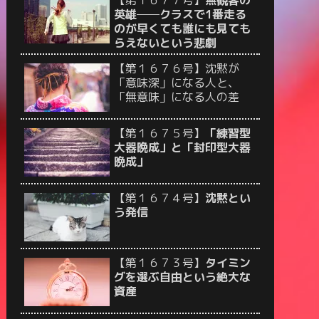
【第１６７７号】
無観客の
英雄──クラスで1番走る
のが早くても誰にも見ても
らえないという悲劇
【第１６７６号】沈黙が
「意味深」になる人と、
「無意味」になる人の差
【第１６７５号】
「練習型
大器晩成」と「封印型大器
晩成」
【第１６７４号】
沈黙とい
う発信
【第１６７３号】
タイミン
グを選ぶ自由という絶大な
資産