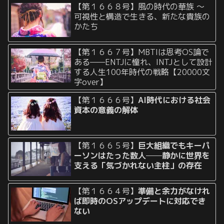
【第１６６８号】風の時代の華族 〜
可視性と構造で生きる、新たな貴族の
かたち
【第１６６７号】MBTIは思考OS論で
ある——ENTJに憧れ、INTJとして設計
する人生100年時代の戦略【20000文
字over】
【第１６６６号】
AI時代における社会
資本の意義の解体
【第１６６５号】
巨大組織でもキーパ
ーソンはたった数人──静かに世界を
支える「気づかれない主柱」の存在
【第１６６４号】
準備と余力がなけれ
ば即時のOSアップデートに対応でき
ない