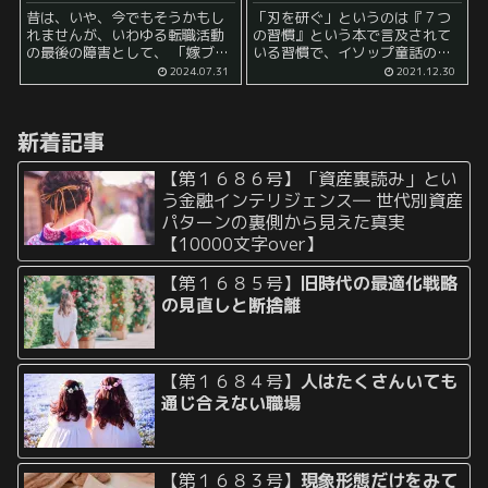
昔は、いや、今でもそうかもし
「刃を研ぐ」というのは『７つ
れませんが、いわゆる転職活動
の習慣』という本で言及されて
の最後の障害として、 「嫁ブロ
いる習慣で、イソップ童話のあ
ック」 ということがよく言われ
る物語を用いてよく説明される
2024.07.31
2021.12.30
ていました。 要は、既に内定を
物です。 ある日の朝、旅人は山
ゲットしていて、本人である旦
の中を歩いていました。奥深い
那は転職する気があるのに、 嫁
森の中、汗を流しながら一生懸
新着記事
から「転職...
命に木を伐っているきこりを見
かけま...
【第１６８６号】「資産裏読み」とい
う金融インテリジェンス― 世代別資産
パターンの裏側から見えた真実
【10000文字over】
【第１６８５号】
旧時代の最適化戦略
の見直しと断捨離
【第１６８４号】
人はたくさんいても
通じ合えない職場
【第１６８３号】
現象形態だけをみて