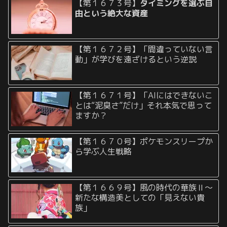
【第１６７３号】
タイミングを選ぶ自
由という絶大な資産
【第１６７２号】「間違っていない言
動」が学びを遠ざけるという逆説
【第１６７１号】「AIにはできないこ
とは“泥臭さ”だけ」それ本気で思って
ますか？
【第１６７０号】ポケモンスリープか
ら学ぶ人生戦略
【第１６６９号】風の時代の華族Ⅱ〜
新たな構造美としての「見えない貴
族」