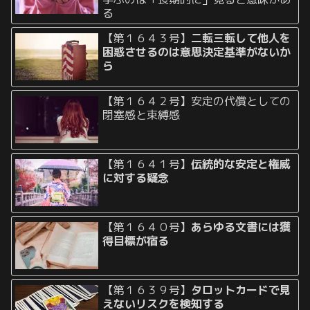
る
【第１６４３号】
二転三転して他人を
困惑させるのは意思決定基準がないか
ら
【第１６４２号】安定の代償としての
閉塞感と束縛感
【第１６４１号】
伝統的な安定と権威
に対する疑念
【第１６４０号】
あらゆる文書には獲
得目標が宿る
【第１６３９号】
タロットカードで見
えないリスクを検知する