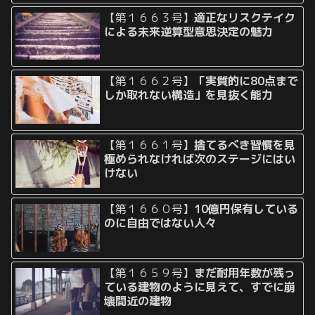
【第１６６３号】
適正なリスクテイク
による未来逆算型意思決定の魅力
【第１６６２号】
「実質的に80点まで
しか取れない構造」を見抜く能力
【第１６６１号】
捨てるべき習慣を見
極められなければ次のステージにはい
けない
【第１６６０号】
10億円保有している
のに自由ではない人々
【第１６５９号】
まだ耐用年数が残っ
ている建物のように見えて、すでに崩
壊間近の建物