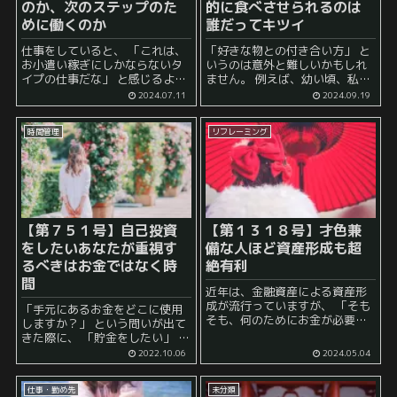
のか、次のステップのた
的に食べさせられるのは
めに働くのか
誰だってキツイ
仕事をしていると、 「これは、
「好きな物との付き合い方」 と
お小遣い稼ぎにしかならないタ
いうのは意外と難しいかもしれ
イプの仕事だな」 と感じるよう
ません。 例えば、幼い頃、私の
な仕事に遭遇することがありま
近所にチーズが大好きな男の子
2024.07.11
2024.09.19
す。 要するに、 一応取り組めば
がいました。 毎回チーズばかり
報酬はそれなりにもらえるが、
その子が食べることから、母親
時間管理
リフレーミング
それ以上の物が手に入りそうな
がある時 「このチーズをすべて
予感がしな...
食べて」 ...
【第７５１号】自己投資
【第１３１８号】才色兼
をしたいあなたが重視す
備な人ほど資産形成も超
るべきはお金ではなく時
絶有利
間
近年は、金融資産による資産形
成が流行っていますが、 「そも
「手元にあるお金をどこに使用
そも、何のためにお金が必要な
しますか？」 という問いが出て
のか？」 「自分はどうしてお金
きた際に、 「貯金をしたい」 と
を欲しているのか？」 という問
いう人もいれば、 「自己投資に
2022.10.06
2024.05.04
いは時折考えてみる必要がある
回したい」 という人もいます。
でしょう。 「安心を得るために
このような文脈で、問われる機
お金が必要...
仕事・勤め先
未分類
会が多いせいか、 ...