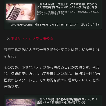
【第９４６号】「先生」としてAIに指導してもらう
ことで破壊的なフィードバックループが可能となる
以前から「AIは優秀な秘書や部下であり、優秀な上司であれば使
いこなすことができそうだ」...
intj-type-woman-fire-early-retirement.com
2023.04.19
小さなステップから始める
改善するために大きな一歩を踏み出すことは難しいかもしれ
ません。
そのため、小さなステップから始めることが大切です。例え
ば、時間の使い方について改善したい場合、最初は一日10分
程度からスタートし、その時間を徐々に増やしていくことが
有効です。
【第６５５号】目の前の地味な階段をちょっとだけ
登る×３６５日で新しい世界が見えてくる