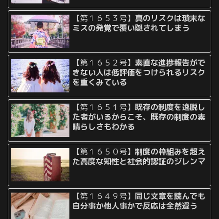
【第１６５３号】
真のリスクは瑣末な
ミスの発覚で覆い隠されてしまう
【第１６５２号】
素直な進捗報告がで
きない人は低評価をつけられるリスク
を重くみている
【第１６５１号】
既存の制度を逸脱し
た者がいるからこそ、既存の制度の素
晴らしさもわかる
【第１６５０号】
制度の枠組みを超え
た高度な知性と社会的認証のジレンマ
【第１６４９号】
同じ文章を読んでも
自分事か他人事かで反応は全然違う