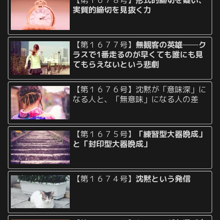
【第１６７８号】
形式的締切を疑い、
実質的締切を見抜く力
【第１６７７号】
無観客の英雄──ク
ラスで1番走るのが早くても誰にも見
てもらえないという悲劇
【第１６７６号】沈黙が「意味深」に
なる人と、「無意味」になる人の差
【第１６７５号】
「練習型大器晩成」
と「封印型大器晩成」
【第１６７４号】
沈黙という発信