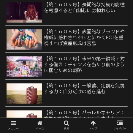
【第１６０９号】長期的な持続可能性
を考慮すると自制心には頼れない
【第１６０８号】表面的なブランドや
権威に惑わされずにとにかくROIを重
視すれば資産形成は容易
【第１６０７号】未来の第一領域に対
する備え：チャンスを当たり前のよう
に掴むための戦略
【第１６０６号】一般論、定説を無視
する力：自分だけの道を進む
【第１６０５号】パラレルキャリア：
複数の組織に属するという生き方
メニュー
ホーム
検索
トップ
サイドバー