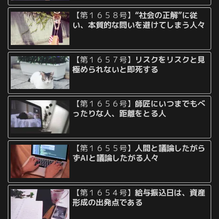
【第１６５８号】
“社会の正解”に従
い、本質的な問いを避けてしまう人々
【第１６５７号】
リスクをリスクと見
極められないと即死する
【第１６５６号】
師匠にいつまでもべ
ったりな人、距離をとる人
【第１６５５号】
人間と議論したがら
ずAIと議論したがる人々
【第１６５４号】
給与振込日は、資産
形成の出発点である