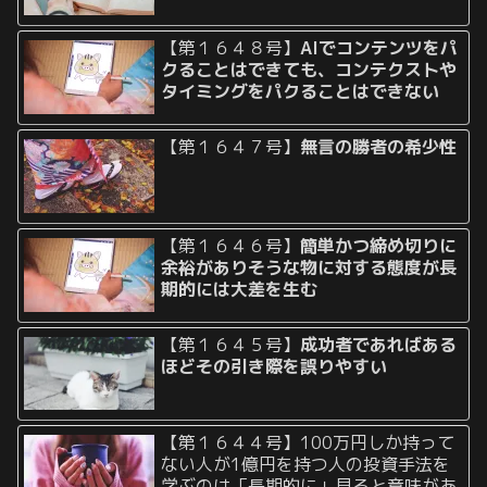
【第１６４８号】
AIでコンテンツをパ
クることはできても、コンテクストや
タイミングをパクることはできない
【第１６４７号】
無言の勝者の希少性
【第１６４６号】
簡単かつ締め切りに
余裕がありそうな物に対する態度が長
期的には大差を生む
【第１６４５号】
成功者であればある
ほどその引き際を誤りやすい
【第１６４４号】100万円しか持って
ない人が1億円を持つ人の投資手法を
学ぶのは「長期的に」見ると意味があ