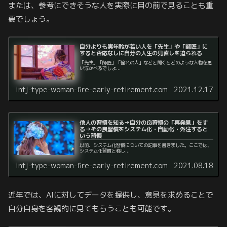
または、参考にできそうな人を実際に目の前で見ることも重
要でしょう。
自分よりも実年齢が若い人を「先生」や「師匠」に
すると否応なしに自分の人生の見直しを迫られる
「先生」「師匠」「憧れの人」などと聞くとどのような人物を思
い浮かべるでしょ...
intj-type-woman-fire-early-retirement.com
2021.12.17
他人の習慣を知る→自分の良習慣の「再発見」をす
る→その良習慣をシステム化・自動化・外注すると
いう習慣
以前、システム化習慣についての記事を書きました。ここでは、
システム化習慣と称し...
intj-type-woman-fire-early-retirement.com
2021.08.18
近年では、AIに対してデータを提供し、意見を求めることで
自分自身を客観的に見てもらうことも可能です。