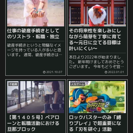
仕事の破産手続きとして
その将来性を楽しみにし
のリストラ・転職・独立
ながら萌芽を丁寧に育て
る～元日に立てる目標は
破産手続きというと物騒なイメ
叶いにくい～
ージを持っている人が多いと思
います。 通常、破産手続きは多
本日より2022年が始まりまし
重債務に陥ってしまって、お金
た。 新年明けましておめでとう
の返済ができない場合を想定し
ございます。 今年もどうぞ宜し
ているようですね。 お金周りに
くお願いいたします。 さて、こ
2021.10.07
2022.01.01
おいてにっちもさっちもいかな
のように年が明けた場合、大抵
い、首が回らなくなってしま...
の人は今年の抱負などを述べた
不動産
人生ゲーム
り、今年の目標などを掲げたり
することが多いと...
【第１４０５号】ペアロ
ロックバスターのみ「縛
ーンと転職活動における
りプレイ」で超重要にな
旦那ブロック
る「刃を研ぐ」活動