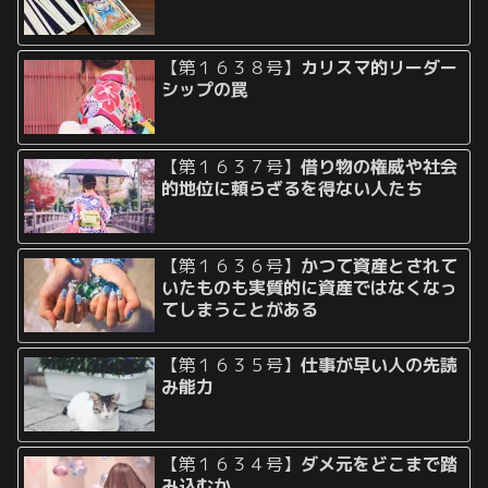
【第１６３８号】
カリスマ的リーダー
シップの罠
【第１６３７号】
借り物の権威や社会
的地位に頼らざるを得ない人たち
【第１６３６号】
かつて資産とされて
いたものも実質的に資産ではなくなっ
てしまうことがある
【第１６３５号】
仕事が早い人の先読
み能力
【第１６３４号】
ダメ元をどこまで踏
み込むか