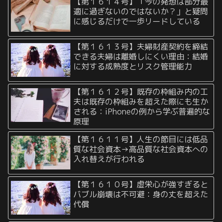
【第１６１４号】「今の発想は部分最
適に過ぎないのではないか？」と疑問
に感じるだけで一歩リードしている
【第１６１３号】夫婦財産契約を締結
できる夫婦は離婚しにくい理由：結婚
に対する成熟度とリスク管理能力
【第１６１２号】既存の枠組み内の工
夫は既存の枠組みを超えた際にも生か
される：iPhoneの例から学ぶ普遍的な
原理
【第１６１１号】人生の節目には低品
質な社会資本→高品質な社会資本への
入れ替えが行われる
【第１６１０号】虚栄心が強すぎると
バブル崩壊は不可避：身の丈を超えた
代償