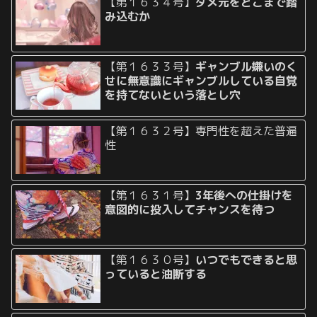
【第１６３４号】
ダメ元をどこまで踏
み込むか
【第１６３３号】
ギャンブル嫌いのく
せに無意識にギャンブルしている自覚
を持てないという落とし穴
【第１６３２号】専門性を超えた普遍
性
【第１６３１号】
3年後への仕掛けを
意図的に投入してチャンスを待つ
【第１６３０号】
いつでもできると思
っていると油断する