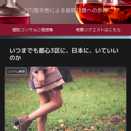
INTJ型女性による皆既日食への歩み
個別コンサルご感想集
考察リクエストはこちら
いつまでも都心3区に、日本に、いていい
のか
システム構築