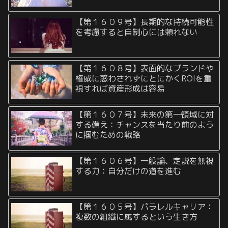
【第１６０９号】長期的な持続可能性
を考慮すると自制心には頼れない
【第１６０８号】表面的なブランドや
権威に惑わされずにとにかくROIを重
視すれば資産形成は容易
【第１６０７号】未来の第一領域に対
する備え：チャンスを当たり前のよう
に掴むための戦略
【第１６０６号】一般論、定説を無視
する力：自分だけの道を進む
【第１６０５号】パラレルキャリア：
複数の組織に属するという生き方