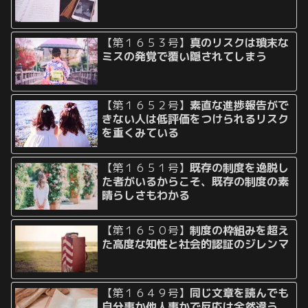
【第１６５３号】
真のリスクは瑣末な
ミスの発覚で覆い隠されてしまう
【第１６５２号】
素直な進捗報告がで
きない人は低評価をつけられるリスク
を重くみている
【第１６５１号】
既存の制度を逸脱し
た者がいるからこそ、既存の制度の素
晴らしさもわかる
【第１６５０号】
制度の枠組みを超え
た高度な知性と社会的認証のジレンマ
【第１６４９号】
同じ文章を読んでも
自分事か他人事かで反応は全然違う