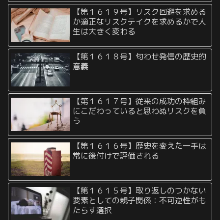
【第１６１９号】リスク回避を求める
か適正なリスクテイクを求めるかで人
生は大きく変わる
【第１６１８号】匂わせ発信の歴史的
意義
【第１６１７号】従来の成功の枠組み
にこだわっていると思わぬリスクを負
う
【第１６１６号】歴史を変えた一手は
常に後付けで評価される
【第１６１５号】取り返しのつかない
要素としての親子関係：不可逆性がも
たらす選択