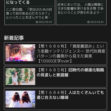
になってくる
近年においては、 人間は環境に
大きな影響を受ける生き物 であ
ここ数日間、 「防災のための対
るということが言われるように
策って何があるのだろうか？」
なりました。 自由意思で人間は
といったことをぼんやりと考え
その行動を決めていると思われ
ていました。 まず、災害という
2022.09.03
2022.04.20
がちですが、 実はそこまで自由
と色んな類型がありますよね。
意思による影響は少なく、 結
地震、 火事、 雷、 洪水、 台
局、...
風、 ...
新着記事
【第１６８６号】「資産裏読み」とい
う金融インテリジェンス― 世代別資産
パターンの裏側から見えた真実
【10000文字over】
【第１６８５号】
旧時代の最適化戦略
の見直しと断捨離
【第１６８４号】
人はたくさんいても
通じ合えない職場