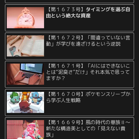
【第１６７３号】
タイミングを選ぶ自
由という絶大な資産
【第１６７２号】「間違っていない言
動」が学びを遠ざけるという逆説
【第１６７１号】「AIにはできないこ
とは“泥臭さ”だけ」それ本気で思って
ますか？
【第１６７０号】ポケモンスリープか
ら学ぶ人生戦略
【第１６６９号】風の時代の華族Ⅱ〜
新たな構造美としての「見えない貴
族」