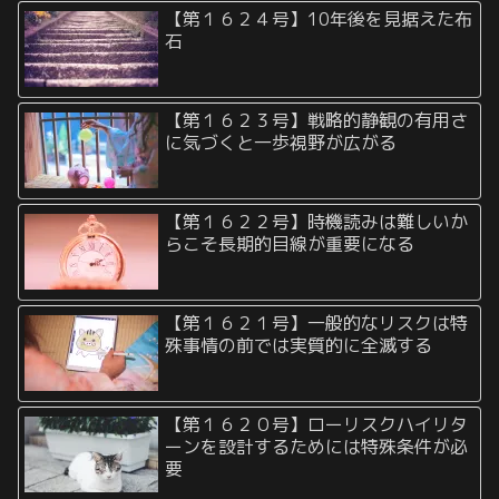
【第１６２４号】10年後を見据えた布
石
【第１６２３号】戦略的静観の有用さ
に気づくと一歩視野が広がる
【第１６２２号】時機読みは難しいか
らこそ長期的目線が重要になる
【第１６２１号】一般的なリスクは特
殊事情の前では実質的に全滅する
【第１６２０号】ローリスクハイリタ
ーンを設計するためには特殊条件が必
要