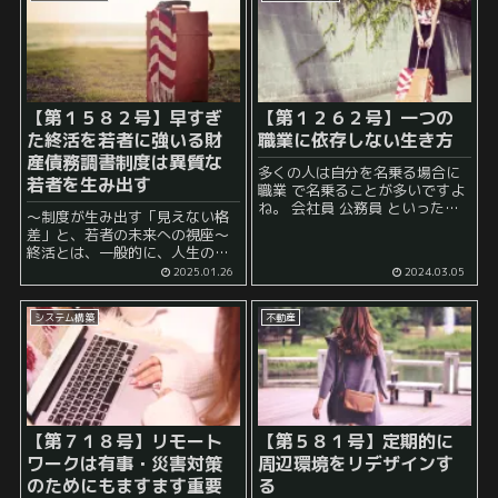
人は主体性がある」「あの人は
克...
【第１５８２号】早すぎ
【第１２６２号】一つの
た終活を若者に強いる財
職業に依存しない生き方
産債務調書制度は異質な
多くの人は自分を名乗る場合に
若者を生み出す
職業 で名乗ることが多いですよ
ね。 会社員 公務員 といった分
～制度が生み出す「見えない格
け方もあれば、 警察官 とか 消
差」と、若者の未来への視座～
防士 などといった名乗り方もあ
終活とは、一般的に、人生の終
ります。 そして、この際...
焉に向けて、身辺整理や財産整
2025.01.26
2024.03.05
理などを行う活動を指します。
多くの人にとって、終活は老後
システム構築
不動産
に意識するものであり、若いう
ちから積極的に取り組むもの...
【第７１８号】リモート
【第５８１号】定期的に
ワークは有事・災害対策
周辺環境をリデザインす
のためにもますます重要
る