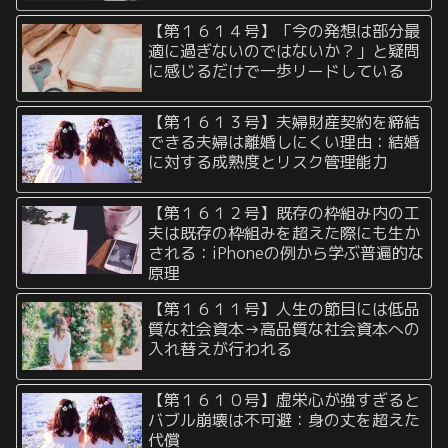
【第１６１４号】「今の発想は部分最
適に過ぎないのではないか？」と疑問
に感じるだけで一歩リードしている
【第１６１３号】夫婦財産契約を締結
できる夫婦は離婚しにくい理由：結婚
に対する成熟度とリスク管理能力
【第１６１２号】既存の枠組み内の工
夫は既存の枠組みを超えた際にも生か
される：iPhoneの例から学ぶ普遍的な
原理
【第１６１１号】人生の節目には低品
質な社会資本→高品質な社会資本への
入れ替えが行われる
【第１６１０号】虚栄心が強すぎると
バブル崩壊は不可避：身の丈を超えた
代償