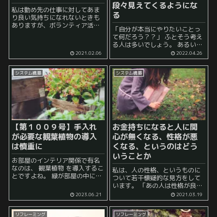
段々見えてくるようにな
私は勤め先の仕事に対してあま
る
り良い気持ちになれないときも
ありますが、ボランティア活動
「自分が本当にやりたいことっ
には興味があるタイプです。 ボ
て何だろう？？」 ふとそう考え
ランティア活動に対しては、ポ
る人は多いでしょう。 あるい
ジティブな気持ちになる人もい
は、就活などの場面で 「あなた
2021.02.06
2022.04.26
れば、ネガティブな気持ちにな
がやりたいことは何ですか？」
る人も要ると思います。 特に...
「自分の志望を自己分析してみ
システム構築
システム構築
ましょう。」 などと言われて仕
方な...
【第１００９号】手入れ
お金持ちになると人に関
が必要な観葉植物の導入
心が無くなる、性格が悪
は慎重に
くなる、というのはどう
いうことか
お部屋のインテリア関係で有名
なのは、 観葉植物 を導入するこ
私は、人の性格、というものに
とですよね。 緑が部屋の中にあ
ついて若干懐疑的な見方をして
るとなんとなく雰囲気が良くな
います。 「あの人は性格が良
る気がしますし、空気清浄の効
い」「あの人は性格が悪い」と
2023.06.21
2021.03.19
果もあるとかないとか言われて
いうようなざっくりとした用法
います。 しかし、この手の観葉
もあれば、 「あの人は真面目
植物の導入...
リフレーミング
リフレーミング
だ」「あの人は慎重だ」「あの