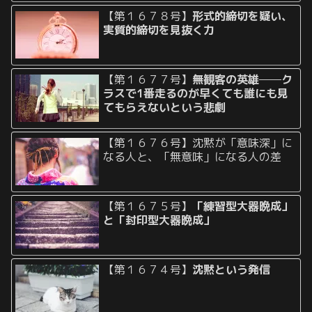
【第１６７８号】
形式的締切を疑い、
実質的締切を見抜く力
【第１６７７号】
無観客の英雄──ク
ラスで1番走るのが早くても誰にも見
てもらえないという悲劇
【第１６７６号】沈黙が「意味深」に
なる人と、「無意味」になる人の差
【第１６７５号】
「練習型大器晩成」
と「封印型大器晩成」
【第１６７４号】
沈黙という発信