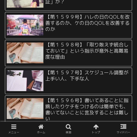
証」か？
【第１５９９号】ハレの日のQOLを改
善するのか、ケの日のQOLを改善する
のか
【第１５９８号】「取り敢えず統合し
ておいて」という指示が意外と高難易
度な理由
【第１５９７号】スケジュール調整が
上手い人、下手な人
【第１５９６号】書いてあることに指
摘したりケチをつけるのは簡単でも、
書いてないことに言及することは難し
い
【第１５９５号】コミュニケーション
メニュー
ホーム
検索
トップ
サイドバー
の相性が合わない、スピード感が合わ