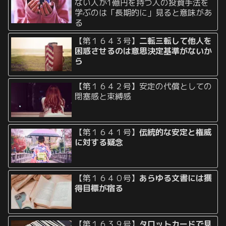
ない人が1億円を持つ人の投資手法を
学ぶのは「長期的に」見ると意味があ
る
【第１６４３号】
二転三転して他人を
困惑させるのは意思決定基準がないか
ら
【第１６４２号】安定の代償としての
閉塞感と束縛感
【第１６４１号】
伝統的な安定と権威
に対する疑念
【第１６４０号】
あらゆる文書には獲
得目標が宿る
【第１６３９号】
タロットカードで見