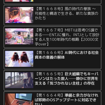
【第１６６８号】風の時代の華族 〜
可視性と構造で生きる、新たな貴族の
かたち
【第１６６７号】MBTIは思考OS論で
ある——ENTJに憧れ、INTJとして設計
する人生100年時代の戦略【20000文
字over】
【第１６６６号】
AI時代における社会
資本の意義の解体
【第１６６５号】
巨大組織でもキーパ
ーソンはたった数人──静かに世界を
支える「気づかれない主柱」の存在
【第１６６４号】
準備と余力がなけれ
ば即時のOSアップデートに対応でき
ない