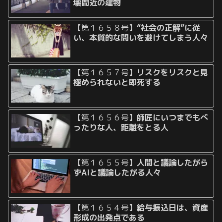
壊間近の建物
【第１６５８号】
“社会の正解”に従
い、本質的な問いを避けてしまう人々
【第１６５７号】
リスクをリスクと見
極められないと即死する
【第１６５６号】
師匠にいつまでもべ
ったりな人、距離をとる人
【第１６５５号】
人間と議論したがら
ずAIと議論したがる人々
【第１６５４号】
給与振込日は、資産
形成の出発点である