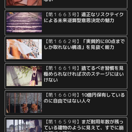
【第１６６３号】
適正なリスクテイク
による未来逆算型意思決定の魅力
【第１６６２号】
「実質的に80点まで
しか取れない構造」を見抜く能力
【第１６６１号】
捨てるべき習慣を見
極められなければ次のステージにはい
けない
【第１６６０号】
10億円保有している
のに自由ではない人々
【第１６５９号】
まだ耐用年数が残っ
ている建物のように見えて、すでに崩