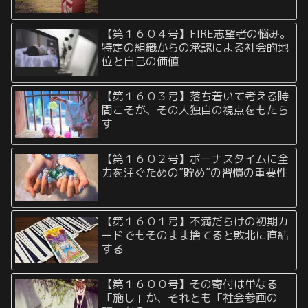
【第１６０４号】FIRE志望者の悩み。
特定の組織からの承認による社会的地
位と自己の価値
【第１６０３号】落ち着いて考える時
間こそが、その人独自の視点をもたら
す
【第１６０２号】ボーナスタイムに全
力を注ぐための”貯め”の習慣の重要性
【第１６０１号】不満だらけの初期カ
ードでもそのまま捨てると敗北に直結
する
【第１６００号】その寄付は単なる
「施し」か、それとも「社会参画の