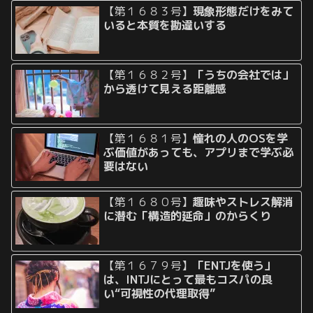
【第１６８３号】
現象形態だけをみて
いると本質を勘違いする
【第１６８２号】
「うちの会社では」
から透けて見える距離感
【第１６８１号】
憧れの人のOSを学
ぶ価値があっても、アプリまで学ぶ必
要はない
【第１６８０号】
趣味やストレス解消
に潜む「構造的延命」のからくり
【第１６７９号】
「ENTJを使う」
は、INTJにとって最もコスパの良
い“可視性の代理取得”