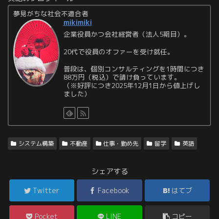
夢見がちな社会不適合者
mikimiki
企業役員かつ会社経営者（法人5期目）。
20代で役員のオファーを受け就任。
普段は、個別コンサルティングを1時間につき
88万円（税込）で請け負っています。
（※好評につき2025年12月1日から値上げし
ました）
システム構築
不動産
仕事・勤め先
留学
英語
シェアする
Twitter
Facebook
はてブ
Pocket
LINE
コピー