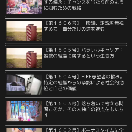
する備え：チャンスを当たり前のよう
に掴むための戦略
【第１６０６号】一般論、定説を無視
する力：自分だけの道を進む
【第１６０５号】パラレルキャリア：
複数の組織に属するという生き方
【第１６０４号】FIRE志望者の悩み。
特定の組織からの承認による社会的地
位と自己の価値
【第１６０３号】落ち着いて考える時
間こそが、その人独自の視点をもたら
す
【第１６０２号】ボーナスタイムに全