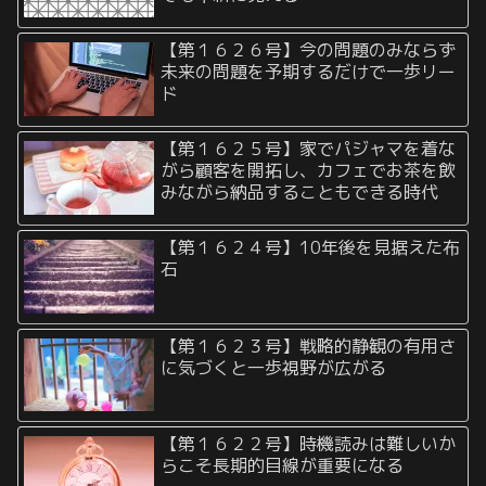
【第１６２６号】今の問題のみならず
未来の問題を予期するだけで一歩リー
ド
【第１６２５号】家でパジャマを着な
がら顧客を開拓し、カフェでお茶を飲
みながら納品することもできる時代
【第１６２４号】10年後を見据えた布
石
【第１６２３号】戦略的静観の有用さ
に気づくと一歩視野が広がる
【第１６２２号】時機読みは難しいか
らこそ長期的目線が重要になる