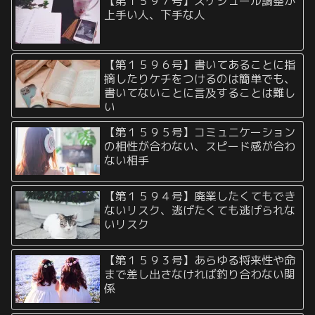
【第１５９７号】スケジュール調整が
上手い人、下手な人
【第１５９６号】書いてあることに指
摘したりケチをつけるのは簡単でも、
書いてないことに言及することは難し
い
【第１５９５号】コミュニケーション
の相性が合わない、スピード感が合わ
ない相手
【第１５９４号】廃業したくてもでき
ないリスク、逃げたくても逃げられな
いリスク
【第１５９３号】あらゆる将来性や命
まで差し出さなければ釣り合わない関
係