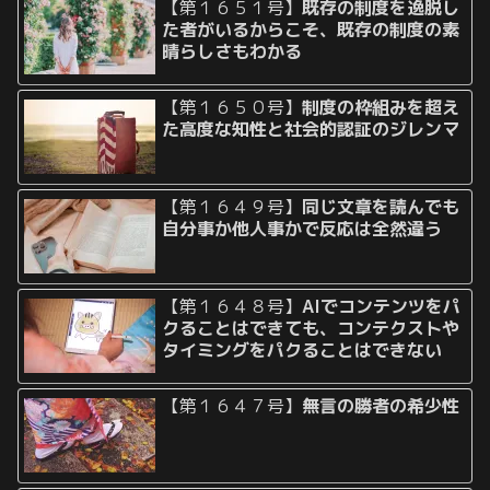
【第１６５１号】
既存の制度を逸脱し
た者がいるからこそ、既存の制度の素
晴らしさもわかる
【第１６５０号】
制度の枠組みを超え
た高度な知性と社会的認証のジレンマ
【第１６４９号】
同じ文章を読んでも
自分事か他人事かで反応は全然違う
【第１６４８号】
AIでコンテンツをパ
クることはできても、コンテクストや
タイミングをパクることはできない
【第１６４７号】
無言の勝者の希少性