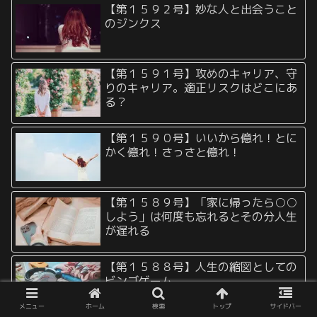
【第１５９２号】妙な人と出会うこと
のジンクス
【第１５９１号】攻めのキャリア、守
りのキャリア。適正リスクはどこにあ
る？
【第１５９０号】いいから億れ！とに
かく億れ！さっさと億れ！
【第１５８９号】「家に帰ったら○○
しよう」は何度も忘れるとその分人生
が遅れる
【第１５８８号】人生の縮図としての
ビンゴゲーム
メニュー
ホーム
検索
トップ
サイドバー