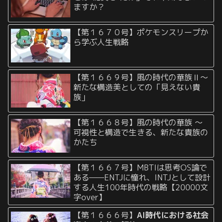
ますか？
【第１６７０号】ポケモンスリープか
ら学ぶ人生戦略
【第１６６９号】風の時代の華族Ⅱ〜
新たな構造美としての「見えない貴
族」
【第１６６８号】風の時代の華族 〜
可視性と構造で生きる、新たな貴族の
かたち
【第１６６７号】MBTIは思考OS論で
ある——ENTJに憧れ、INTJとして設計
する人生100年時代の戦略【20000文
字over】
【第１６６６号】
AI時代における社会