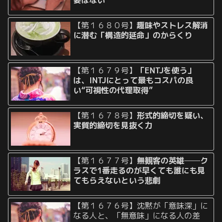
【第１６８０号】
趣味やストレス解消
に潜む「構造的延命」のからくり
【第１６７９号】
「ENTJを使う」
は、INTJにとって最もコスパの良
い“可視性の代理取得”
【第１６７８号】
形式的締切を疑い、
実質的締切を見抜く力
【第１６７７号】
無観客の英雄──ク
ラスで1番走るのが早くても誰にも見
てもらえないという悲劇
【第１６７６号】沈黙が「意味深」に
なる人と、「無意味」になる人の差