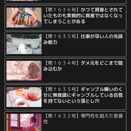
【第１６３６号】
かつて資産とされて
いたものも実質的に資産ではなくなっ
てしまうことがある
【第１６３５号】
仕事が早い人の先読
み能力
【第１６３４号】
ダメ元をどこまで踏
み込むか
【第１６３３号】
ギャンブル嫌いのく
せに無意識にギャンブルしている自覚
を持てないという落とし穴
【第１６３２号】専門性を超えた普遍
性