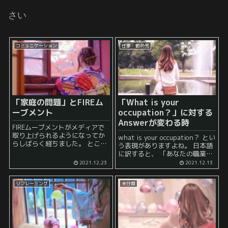
さい
コミュニケーション
仕事・勤め先
「家庭の問題」とFIREム
「What is your
ーブメント
occupation？」に対する
Answerが変わる時
FIREムーブメントがメディアで
取り上げられるようになってか
what is your occupation？ とい
らしばらく経ちました。 ところ
う表現がありますよね。 日本語
で、このFIREムーブメントが何
に訳すると、 「あなたの職業は
故流行ったのかということとと
何ですか？」になるようです。
2021.12.23
2021.12.13
もに頭の隅で考えるのは、 実家
え？流石に知ってるって？ そう
暮らしでFIREするという方向性
ですね。 ...
を模索している...
リフレーミング
未分類