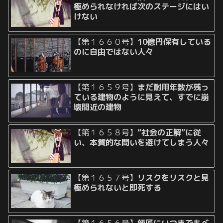
極められなければ次のステージにはい
けない
【第１６６０号】
10億円保有している
のに自由ではない人々
【第１６５９号】
まだ耐用年数が残っ
ている建物のように見えて、すでに崩
壊間近の建物
【第１６５８号】
“社会の正解”に従
い、本質的な問いを避けてしまう人々
【第１６５７号】
リスクをリスクと見
極められないと即死する
【第１６５６号】
師匠にいつまでもべ