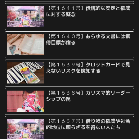
【第１６４１号】
伝統的な安定と権威
に対する疑念
【第１６４０号】
あらゆる文書には獲
得目標が宿る
【第１６３９号】
タロットカードで見
えないリスクを検知する
【第１６３８号】
カリスマ的リーダー
シップの罠
【第１６３７号】
借り物の権威や社会
的地位に頼らざるを得ない人たち