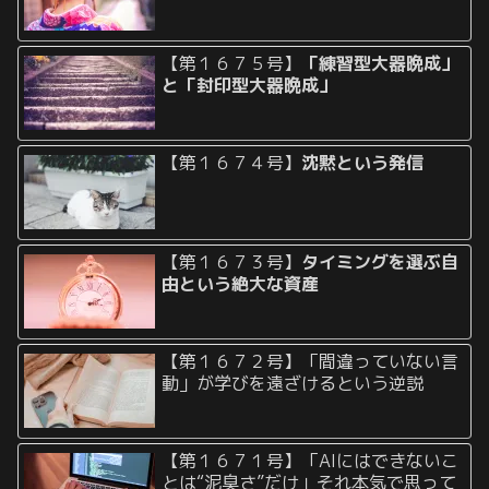
【第１６７５号】
「練習型大器晩成」
と「封印型大器晩成」
【第１６７４号】
沈黙という発信
【第１６７３号】
タイミングを選ぶ自
由という絶大な資産
【第１６７２号】「間違っていない言
動」が学びを遠ざけるという逆説
【第１６７１号】「AIにはできないこ
とは“泥臭さ”だけ」それ本気で思って