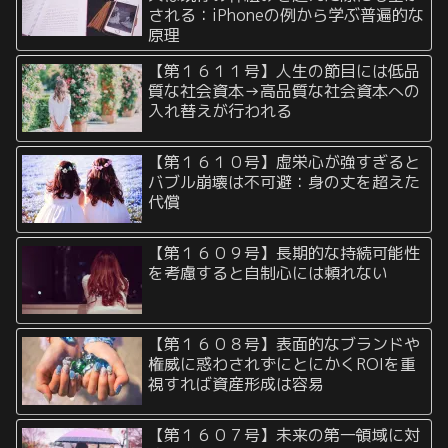
される：iPhoneの例から学ぶ普遍的な
原理
【第１６１１号】人生の節目には低品
質な社会資本→高品質な社会資本への
入れ替えが行われる
【第１６１０号】虚栄心が強すぎると
バブル崩壊は不可避：身の丈を超えた
代償
【第１６０９号】長期的な持続可能性
を考慮すると自制心には頼れない
【第１６０８号】表面的なブランドや
権威に惑わされずにとにかくROIを重
視すれば資産形成は容易
【第１６０７号】未来の第一領域に対