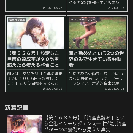
であることについて注力するこ
時間の余裕を作ってから前から
とが大事だとされています。 し
気になっていた『ファスト＆ス
2021.06.27
2021.01.25
たがって、人生をより良い形で
ロー』という本を読んでいまし
進めていくためには、この第2領
た。 この本自体は「速い思考」
域に関する活動に全力投球する
意思決定基準
コミュニケーション
と「遅い思考」について述べて
必...
おり、非常に興味深いと思いな
がら読...
【第５５６号】設定した
家と勤め先という2つの世
目標の達成率が９０％を
界のみで生きている労働
超えたら考えるべきこと
者
例えば、あなたが 「今年の年末
生活の為の労働をしなければい
までに１００万円を貯金しよ
けない労働者にとって、アーリ
う！」 という目標を立てたとし
ーリタイア、経済的自由の達成
ましょう。 実際には、このよう
は夢のような存在です。 ネット
2022.03.26
2021.02.01
な目標を達成するのは難しいと
ワークビジネス、MLMなどの宣
感じる人と極めて簡単だと感じ
伝文句にも使われますが、満員
る人に分かれると感じると思い
電車に平日毎日揺られなければ
新着記事
ます。 そして...
ならない人にとって、南の島で
ゆっ...
【第１６８６号】「資産裏読み」とい
う金融インテリジェンス― 世代別資産
パターンの裏側から見えた真実