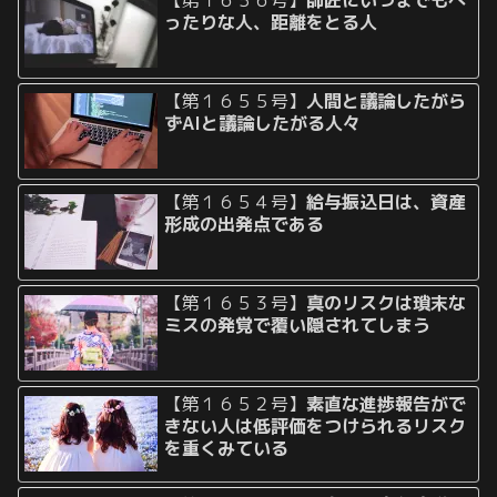
ったりな人、距離をとる人
【第１６５５号】
人間と議論したがら
ずAIと議論したがる人々
【第１６５４号】
給与振込日は、資産
形成の出発点である
【第１６５３号】
真のリスクは瑣末な
ミスの発覚で覆い隠されてしまう
【第１６５２号】
素直な進捗報告がで
きない人は低評価をつけられるリスク
を重くみている