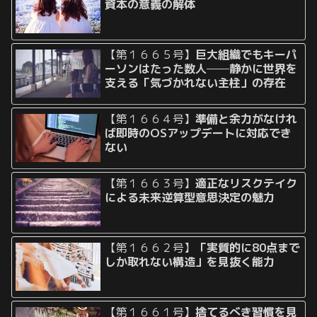
資本の意義の解体
【第１６６５号】
巨大組織でもキーパ
ーソンはたった数人──静かに世界を
支える「気づかれない主柱」の存在
【第１６６４号】
準備と余力がなけれ
ば即時のOSアップデートに対応でき
ない
【第１６６３号】
適正なリスクテイク
による未来逆算型意思決定の魅力
【第１６６２号】
「実質的に80点まで
しか取れない構造」を見抜く能力
【第１６６１号】
捨てるべき習慣を見