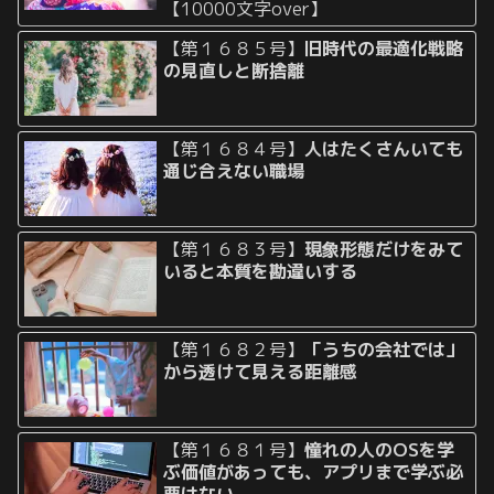
【10000文字over】
【第１６８５号】
旧時代の最適化戦略
の見直しと断捨離
【第１６８４号】
人はたくさんいても
通じ合えない職場
【第１６８３号】
現象形態だけをみて
いると本質を勘違いする
【第１６８２号】
「うちの会社では」
から透けて見える距離感
【第１６８１号】
憧れの人のOSを学
ぶ価値があっても、アプリまで学ぶ必
要はない