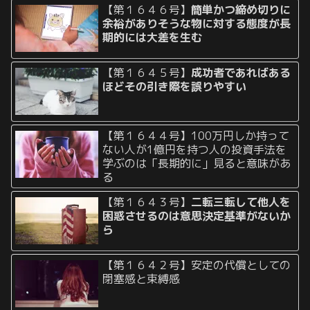
【第１６４６号】
簡単かつ締め切りに
余裕がありそうな物に対する態度が長
期的には大差を生む
【第１６４５号】
成功者であればある
ほどその引き際を誤りやすい
【第１６４４号】100万円しか持って
ない人が1億円を持つ人の投資手法を
学ぶのは「長期的に」見ると意味があ
る
【第１６４３号】
二転三転して他人を
困惑させるのは意思決定基準がないか
ら
【第１６４２号】安定の代償としての
閉塞感と束縛感