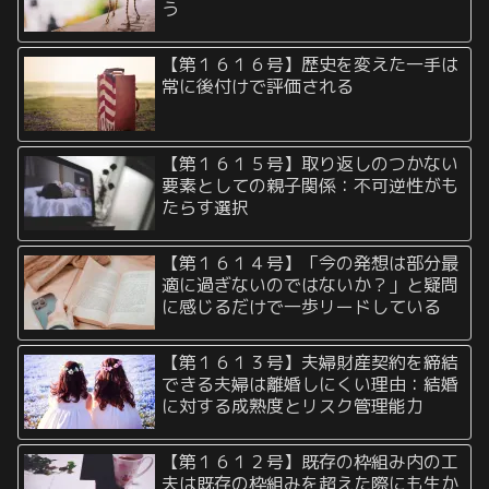
う
【第１６１６号】歴史を変えた一手は
常に後付けで評価される
【第１６１５号】取り返しのつかない
要素としての親子関係：不可逆性がも
たらす選択
【第１６１４号】「今の発想は部分最
適に過ぎないのではないか？」と疑問
に感じるだけで一歩リードしている
【第１６１３号】夫婦財産契約を締結
できる夫婦は離婚しにくい理由：結婚
に対する成熟度とリスク管理能力
【第１６１２号】既存の枠組み内の工
夫は既存の枠組みを超えた際にも生か