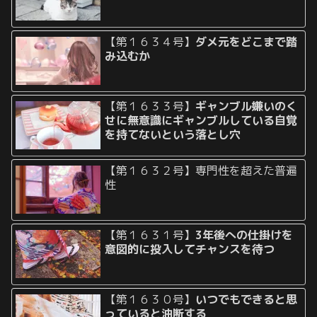
【第１６３４号】
ダメ元をどこまで踏
み込むか
【第１６３３号】
ギャンブル嫌いのく
せに無意識にギャンブルしている自覚
を持てないという落とし穴
【第１６３２号】専門性を超えた普遍
性
【第１６３１号】
3年後への仕掛けを
意図的に投入してチャンスを待つ
【第１６３０号】
いつでもできると思
っていると油断する