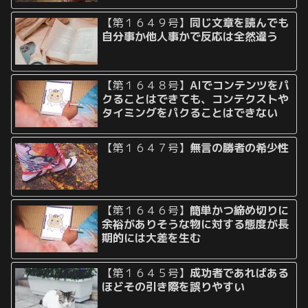
【第１６４９号】
同じ文章を読んでも
自分事か他人事かで反応は全然違う
【第１６４８号】
AIでコンテンツをパ
クることはできても、コンテクストや
タイミングをパクることはできない
【第１６４７号】
無言の勝者の希少性
【第１６４６号】
簡単かつ締め切りに
余裕がありそうな物に対する態度が長
期的には大差を生む
【第１６４５号】
成功者であればある
ほどその引き際を誤りやすい