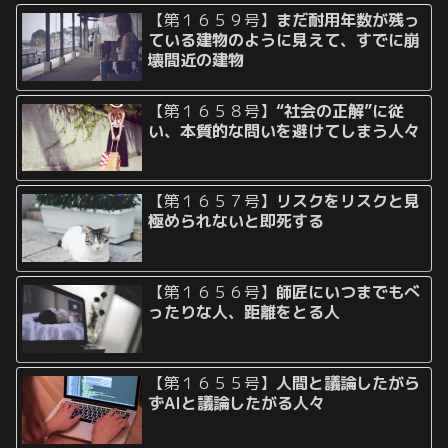
【第１６５９号】
まだ耐用年数が残っ
ている建物のように見えて、すでに崩
壊間近の建物
【第１６５８号】
“社会の正解”に従
い、本質的な問いを避けてしまう人々
【第１６５７号】
リスクをリスクと見
極められないと即死する
【第１６５６号】
師匠にいつまでもべ
ったりな人、距離をとる人
【第１６５５号】
人間と議論したがら
ずAIと議論したがる人々