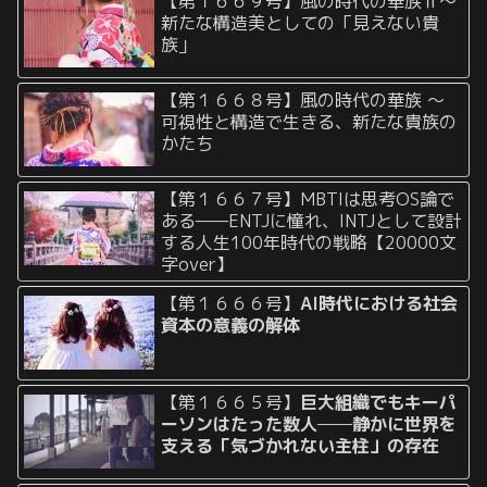
【第１６６９号】風の時代の華族Ⅱ〜
新たな構造美としての「見えない貴
族」
【第１６６８号】風の時代の華族 〜
可視性と構造で生きる、新たな貴族の
かたち
【第１６６７号】MBTIは思考OS論で
ある——ENTJに憧れ、INTJとして設計
する人生100年時代の戦略【20000文
字over】
【第１６６６号】
AI時代における社会
資本の意義の解体
【第１６６５号】
巨大組織でもキーパ
ーソンはたった数人──静かに世界を
支える「気づかれない主柱」の存在