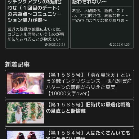
ッチングアプリの初顔合
惑わされない～
わせ（１回目のデート）
お金、人間関係、経験、スキ
の共通点～コミュニケー
ル、社会的地位、高級な物……
ション能力が鍵～
世の中には色々な物があります
よね。 しかし、すべてを手に入
最近の就職や転職においては、
れることを考えてしまうとどう
カジュアル面談というものが事
考えても自分のリソースが足り
前になされることが増えている
ていないという事態になりかね
ことをご存知でしょうか？ ま
ません。 時折すべてを...
2023.05.21
2022.01.25
ず、就職・転職におけるカジュ
アル面談とは、企業と求職者の
間で行われる、正式な選考前に
新着記事
行われる面談のことを指しま
す。 ...
【第１６８６号】「資産裏読み」とい
う金融インテリジェンス― 世代別資産
パターンの裏側から見えた真実
【10000文字over】
【第１６８５号】
旧時代の最適化戦略
の見直しと断捨離
【第１６８４号】
人はたくさんいても