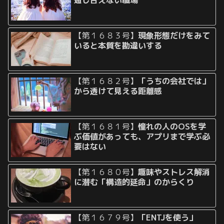
通じ合えない職場
【第１６８３号】
現象形態だけをみて
いると本質を勘違いする
【第１６８２号】
「うちの会社では」
から透けて見える距離感
【第１６８１号】
憧れの人のOSを学
ぶ価値があっても、アプリまで学ぶ必
要はない
【第１６８０号】
趣味やストレス解消
に潜む「構造的延命」のからくり
【第１６７９号】
「ENTJを使う」