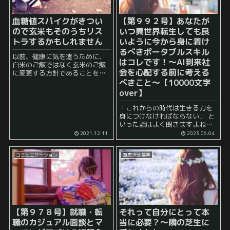
血糖値スパイクがきつい
【第９９２号】あなたが
ので玄米もそのうちリス
いつ異世界転生しても良
トラするかもしれません
いように今から身に着け
るべきポータブルスキル
以前、健康に気を遣うために、
はコレです！～AI到来社
白米のご飯ではなく玄米のご飯
会を心配する前に考える
に変更する方針であることを書
きました。 このような決断をし
べきこと～【10000文字
たのは今から1年以上も前のこと
over】
ですが、あれから白米は完全に
リストラしています。 そして、
「これからの時代は生きる力を
玄米ご飯の口...
身につけなければならない」 と
いった話はよく聞きますよね。
また、 「変化が激しすぎて何が
2021.12.11
2023.06.04
通用するのか今後はよくわから
ない」 などと言われるようにも
コミュニケーション
意思決定基準
なりました。 でも、なんだかん
だ...
【第９７８号】就職・転
それって自分にとって本
職のカジュアル面談とマ
当に必要？～隣の芝生に