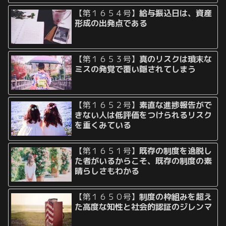
【第１６５４号】
給与振込日は、資産
形成の出発点である
【第１６５３号】
真のリスクは瑣末な
ミスの発覚で覆い隠されてしまう
【第１６５２号】
素直な進捗報告がで
きない人は低評価をつけられるリスク
を重くみている
【第１６５１号】
既存の制度を逸脱し
た者がいるからこそ、既存の制度の素
晴らしさもわかる
【第１６５０号】
制度の枠組みを超え
た高度な知性と社会的認証のジレンマ