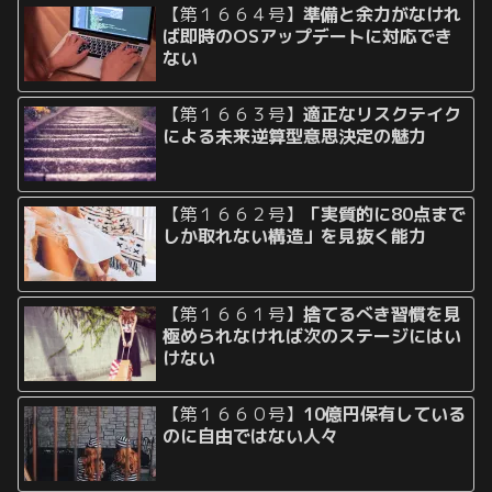
【第１６６４号】
準備と余力がなけれ
ば即時のOSアップデートに対応でき
ない
【第１６６３号】
適正なリスクテイク
による未来逆算型意思決定の魅力
【第１６６２号】
「実質的に80点まで
しか取れない構造」を見抜く能力
【第１６６１号】
捨てるべき習慣を見
極められなければ次のステージにはい
けない
【第１６６０号】
10億円保有している
のに自由ではない人々