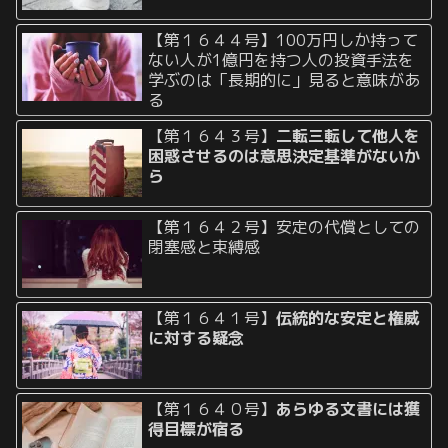
【第１６４４号】100万円しか持って
ない人が1億円を持つ人の投資手法を
学ぶのは「長期的に」見ると意味があ
る
【第１６４３号】
二転三転して他人を
困惑させるのは意思決定基準がないか
ら
【第１６４２号】安定の代償としての
閉塞感と束縛感
【第１６４１号】
伝統的な安定と権威
に対する疑念
【第１６４０号】
あらゆる文書には獲
得目標が宿る