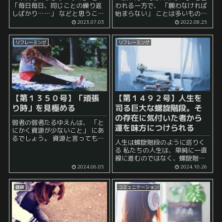
「毎日毎日、同じことの繰り返
われる一方で、 「願わなければ
しばかり……」 などと思うこと
始まらない」 ことは多いもので
はありませんか？ リモートワー
す。 例えば、 「このくらい年収
2023.07.03
2022.08.25
クをしている場合も、 「今日も
が欲しい」 という願いや 「この
またこんな仕事か」 とか 「また
くらい保有資産が欲しい」 とい
リフレーミング
リフレーミング
これか、もう飽...
った想...
【第１３５０号】「頑張
【第１４９２号】人生を
り時」を見極める
司る巨大な螺旋階段。そ
の存在に気付いた者から
弱者の弱者たるゆえんは、 「と
運を味方につけられる
にかく資源が少ないこと」 にあ
るでしょう。 資源と言っても
人生は螺旋階段のように巡りく
色々なものがあります。 時間 金
る 私たちの人生は、単純に一直
気力 能力 人脈 所有物 などなど
線に進むのではなく、螺旋階段
です。 これらの...
を上るように、一定の方向性に
2024.06.05
2024.10.26
向かって常に変化を繰り返して
います。 それは時には、 「３歩
健康
コミュニケーション
進んで２歩下がる」 のように感
じることも...