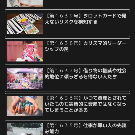
【第１６３９号】
タロットカードで見
えないリスクを検知する
【第１６３８号】
カリスマ的リーダー
シップの罠
【第１６３７号】
借り物の権威や社会
的地位に頼らざるを得ない人たち
【第１６３６号】
かつて資産とされて
いたものも実質的に資産ではなくなっ
てしまうことがある
【第１６３５号】
仕事が早い人の先読
み能力