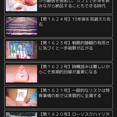
がら顧客を開拓し、カフェでお茶を飲
みながら納品することもできる時代
【第１６２４号】10年後を見据えた布
石
【第１６２３号】戦略的静観の有用さ
に気づくと一歩視野が広がる
【第１６２２号】時機読みは難しいか
らこそ長期的目線が重要になる
【第１６２１号】一般的なリスクは特
殊事情の前では実質的に全滅する
【第１６２０号】ローリスクハイリタ