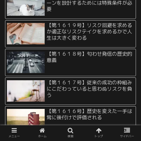
ーンを設計するためには特殊条件が必
要
【第１６１９号】リスク回避を求める
か適正なリスクテイクを求めるかで人
生は大きく変わる
【第１６１８号】匂わせ発信の歴史的
意義
【第１６１７号】従来の成功の枠組み
にこだわっていると思わぬリスクを負
う
【第１６１６号】歴史を変えた一手は
常に後付けで評価される
メニュー
ホーム
検索
トップ
サイドバー
【第１６１５号】取り返しのつかない