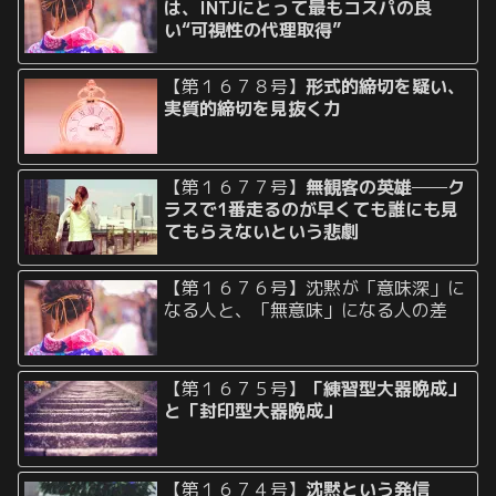
は、INTJにとって最もコスパの良
い“可視性の代理取得”
【第１６７８号】
形式的締切を疑い、
実質的締切を見抜く力
【第１６７７号】
無観客の英雄──ク
ラスで1番走るのが早くても誰にも見
てもらえないという悲劇
【第１６７６号】沈黙が「意味深」に
なる人と、「無意味」になる人の差
【第１６７５号】
「練習型大器晩成」
と「封印型大器晩成」
【第１６７４号】
沈黙という発信