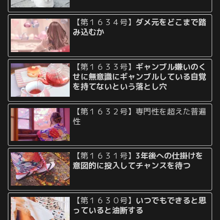
【第１６３４号】
ダメ元をどこまで踏
み込むか
【第１６３３号】
ギャンブル嫌いのく
せに無意識にギャンブルしている自覚
を持てないという落とし穴
【第１６３２号】専門性を超えた普遍
性
【第１６３１号】
3年後への仕掛けを
意図的に投入してチャンスを待つ
【第１６３０号】
いつでもできると思
っていると油断する