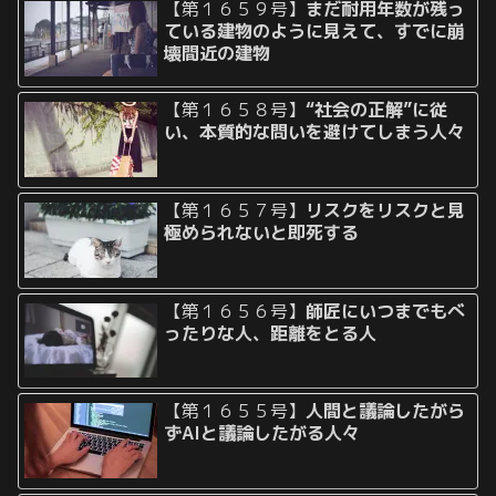
【第１６５９号】
まだ耐用年数が残っ
ている建物のように見えて、すでに崩
壊間近の建物
【第１６５８号】
“社会の正解”に従
い、本質的な問いを避けてしまう人々
【第１６５７号】
リスクをリスクと見
極められないと即死する
【第１６５６号】
師匠にいつまでもべ
ったりな人、距離をとる人
【第１６５５号】
人間と議論したがら
ずAIと議論したがる人々