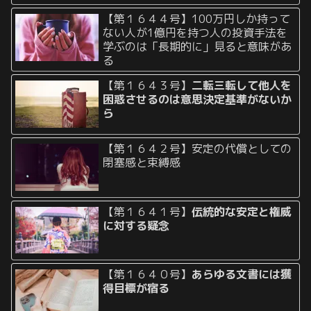
【第１６４４号】100万円しか持って
ない人が1億円を持つ人の投資手法を
学ぶのは「長期的に」見ると意味があ
る
【第１６４３号】
二転三転して他人を
困惑させるのは意思決定基準がないか
ら
【第１６４２号】安定の代償としての
閉塞感と束縛感
【第１６４１号】
伝統的な安定と権威
に対する疑念
【第１６４０号】
あらゆる文書には獲
得目標が宿る