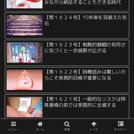
みながら納品することもできる時代
【第１６２４号】10年後を見据えた布
石
【第１６２３号】戦略的静観の有用さ
に気づくと一歩視野が広がる
【第１６２２号】時機読みは難しいか
らこそ長期的目線が重要になる
【第１６２１号】一般的なリスクは特
殊事情の前では実質的に全滅する
【第１６２０号】ローリスクハイリタ
メニュー
ホーム
検索
トップ
サイドバー
ーンを設計するためには特殊条件が必