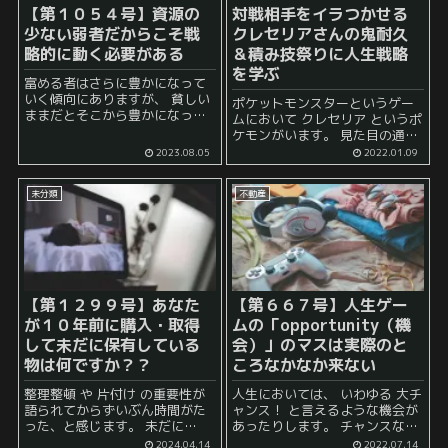
【第１０５４号】資源の
対戦相手をイラつかせる
少ない弱者だからこそ戦
クレセリアさんの鬼耐久
略的に動く必要がある
＆積み技祭りに人生戦略
を学ぶ
富める者はさらに豊かになって
いく傾向にありますが、 貧しい
ポケットモンスターというゲー
ままだとそこから豊かになって
ムにおいて クレセリア というポ
いくことは一苦労です。 投資に
ケモンがいます。 見た目の通り
おいても元本が多ければ多いほ
三日月をモチーフにしたポケモ
2023.08.05
2022.01.09
ど有利になります。 不動産投資
ンで、その耐久の強さが有名で
などももともと豊かな人がさら
す。 クレセリア：トップクラス
に良い...
未分類
不動産
の耐久が特徴の単エスパー。耐
性...
【第１２９９号】あなた
【第６６７号】人生ゲー
が１０年前に購入・取得
ムの「opportunity（機
して未だに保有している
会）」のマスは実際のと
物は何ですか？？
ころなかなか来ない
整理整頓 や 片付け の重要性が
人生においては、 いわゆる 大チ
語られてからずいぶん時間がた
ャンス！ と言えるような機会が
った、と感じます。 未だに
あったりします。 チャンスなの
「色々な理由があって、あまり
で、 chance や opportunity と
2024.04.14
2022.07.14