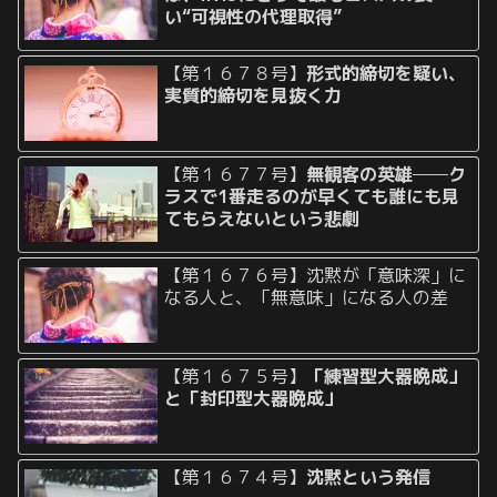
い“可視性の代理取得”
【第１６７８号】
形式的締切を疑い、
実質的締切を見抜く力
【第１６７７号】
無観客の英雄──ク
ラスで1番走るのが早くても誰にも見
てもらえないという悲劇
【第１６７６号】沈黙が「意味深」に
なる人と、「無意味」になる人の差
【第１６７５号】
「練習型大器晩成」
と「封印型大器晩成」
【第１６７４号】
沈黙という発信