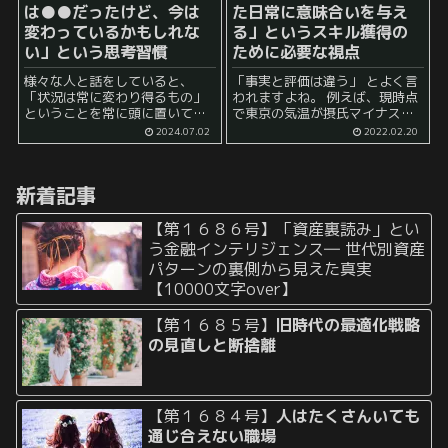
は●●だったけど、今は
た日常に意味合いを与え
変わっているかもしれな
る」というスキル獲得の
い」という思考習慣
ために必要な視点
様々な人と話をしていると、
「事実と評価は違う」 とよく言
「状況は常に変わり得るもの」
われますよね。 例えば、現時点
ということを常に頭に置いてい
で東京の気温が摂氏マイナス
る人と、 そうではない人とにく
一℃だったとします。 気温が摂
2024.07.02
2022.02.20
っきりと分かれるという印象で
氏マイナス一℃であるというの
す。 例えば、何かに対して過去
は事実ですよね。 これに評価を
の経験をもとにしたアドバイス
加えるとしたら、多くの東京在
新着記事
を求められた...
住の人は ...
【第１６８６号】「資産裏読み」とい
う金融インテリジェンス― 世代別資産
パターンの裏側から見えた真実
【10000文字over】
【第１６８５号】
旧時代の最適化戦略
の見直しと断捨離
【第１６８４号】
人はたくさんいても
通じ合えない職場