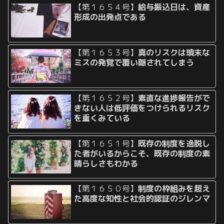
【第１６５４号】
給与振込日は、資産
形成の出発点である
【第１６５３号】
真のリスクは瑣末な
ミスの発覚で覆い隠されてしまう
【第１６５２号】
素直な進捗報告がで
きない人は低評価をつけられるリスク
を重くみている
【第１６５１号】
既存の制度を逸脱し
た者がいるからこそ、既存の制度の素
晴らしさもわかる
【第１６５０号】
制度の枠組みを超え
た高度な知性と社会的認証のジレンマ