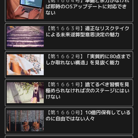
【第１６６４号】
準備と余力がなけれ
ば即時のOSアップデートに対応でき
ない
【第１６６３号】
適正なリスクテイク
による未来逆算型意思決定の魅力
【第１６６２号】
「実質的に80点まで
しか取れない構造」を見抜く能力
【第１６６１号】
捨てるべき習慣を見
極められなければ次のステージにはい
けない
【第１６６０号】
10億円保有している
のに自由ではない人々