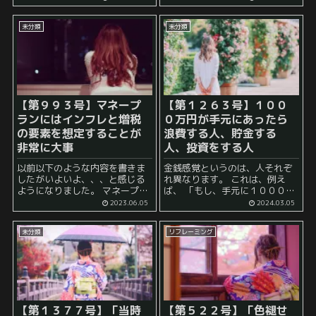
上手く片付けとか断捨離とか進
言えるような状況ですね。 具体
まない……」 と感じている人も
的には、 ...
未分類
未分類
いる一方で、 「大分進...
【第９９３号】マネープ
【第１２６３号】１００
ランにはインフレと増税
０万円が手元にあったら
の要素を想定することが
浪費する人、貯金する
非常に大事
人、投資をする人
以前以下のような内容を書きま
金銭感覚というのは、人それぞ
したがいよいよ、、、と感じる
れ異なります。 これは、例え
ようになりました。 マネープラ
ば、 「もし、手元に１０００万
ンを立てる際に、将来の経済状
円があったらあなたは何に使う
2023.06.05
2024.03.05
況を考慮することは非常に重要
か？」 という問いに対してどの
です。 その中でも、インフレー
ように答えるのか、などという
未分類
リフレーミング
ションと増税は特に重要な要素
ときに浮き彫りになります。 こ
と...
れに対して、...
【第１３７７号】「当時
【第５２２号】「色褪せ