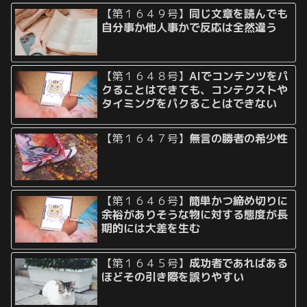
【第１６４９号】
同じ文章を読んでも
自分事か他人事かで反応は全然違う
【第１６４８号】
AIでコンテンツをパ
クることはできても、コンテクストや
タイミングをパクることはできない
【第１６４７号】
無言の勝者の希少性
【第１６４６号】
簡単かつ締め切りに
余裕がありそうな物に対する態度が長
期的には大差を生む
【第１６４５号】
成功者であればある
ほどその引き際を誤りやすい