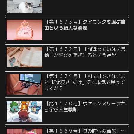
【第１６７３号】
タイミングを選ぶ自
由という絶大な資産
【第１６７２号】「間違っていない言
動」が学びを遠ざけるという逆説
【第１６７１号】「AIにはできないこ
とは“泥臭さ”だけ」それ本気で思って
ますか？
【第１６７０号】ポケモンスリープか
ら学ぶ人生戦略
【第１６６９号】風の時代の華族Ⅱ〜