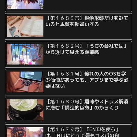
【第１６８３号】
現象形態だけをみて
いると本質を勘違いする
【第１６８２号】
「うちの会社では」
から透けて見える距離感
【第１６８１号】
憧れの人のOSを学
ぶ価値があっても、アプリまで学ぶ必
要はない
【第１６８０号】
趣味やストレス解消
に潜む「構造的延命」のからくり
【第１６７９号】
「ENTJを使う」
は、INTJにとって最もコスパの良