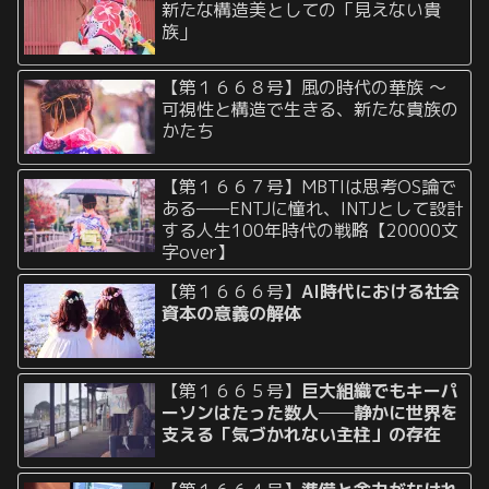
新たな構造美としての「見えない貴
族」
【第１６６８号】風の時代の華族 〜
可視性と構造で生きる、新たな貴族の
かたち
【第１６６７号】MBTIは思考OS論で
ある——ENTJに憧れ、INTJとして設計
する人生100年時代の戦略【20000文
字over】
【第１６６６号】
AI時代における社会
資本の意義の解体
【第１６６５号】
巨大組織でもキーパ
ーソンはたった数人──静かに世界を
支える「気づかれない主柱」の存在