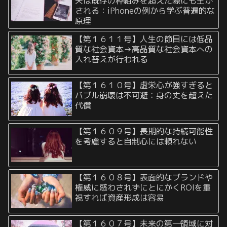
夫は既存の枠組みを超えた際にも生か
される：iPhoneの例から学ぶ普遍的な
原理
【第１６１１号】人生の節目には低品
質な社会資本→高品質な社会資本への
入れ替えが行われる
【第１６１０号】虚栄心が強すぎると
バブル崩壊は不可避：身の丈を超えた
代償
【第１６０９号】長期的な持続可能性
を考慮すると自制心には頼れない
【第１６０８号】表面的なブランドや
権威に惑わされずにとにかくROIを重
視すれば資産形成は容易
【第１６０７号】未来の第一領域に対