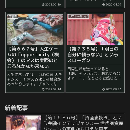
と思うかもしれません。 しか
か？」 と悩み始める人が毎年一
2023.02.16
2022.04.09
し、個人的には大いに気になっ
定数存在するようです。 前提と
ていたことがあります。 そ...
して、自分が大企業から内定を
不動産
リフレーミング
もらえることを暗にほのめかし
ているこの悩みはあ...
【第６６７号】人生ゲー
【第７３８号】「明日の
ムの「opportunity（機
自分に頼らない」という
会）」のマスは実際のと
スローガン
ころなかなか来ない
日常生活を送っていると、
「あ、そういえば、あれやらな
人生においては、 いわゆる 大チ
きゃ……」 などとふと感じるこ
ャンス！ と言えるような機会が
とがあるものです。 それは些細
あったりします。 チャンスなの
なメール一本を送ることかもし
で、 chance や opportunity と
2022.07.14
2022.09.23
れませんし、 役所にちょっとし
言えるような状況ですね。 具体
た書類を提出しなければいけな
的には、 ...
いということか...
新着記事
【第１６８６号】「資産裏読み」とい
う金融インテリジェンス― 世代別資産
パターンの裏側から見えた真実