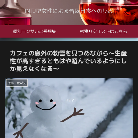
INTJ型女性による皆既日食への歩み
個別コンサルご感想集
考察リクエストはこちら
カフェの窓外の粉雪を見つめながら〜生産
性が高すぎるともはや遊んでいるようにし
か見えなくなる〜
仕事・勤め先