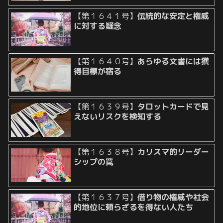
【第１６４１号】
伝統的な安定と権威
に対する疑念
【第１６４０号】
あらゆる文書には獲
得目標が宿る
【第１６３９号】
タロットカードで見
えないリスクを検知する
【第１６３８号】
カリスマ的リーダー
シップの罠
【第１６３７号】
借り物の権威や社会
的地位に頼らざるを得ない人たち