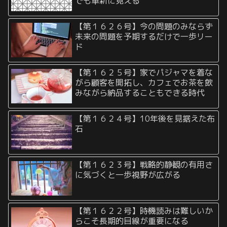
でも革新に見える
【第１６２６号】今の問題のみならず
未来の問題を予期するだけで一歩リー
ド
【第１６２５号】家でパジャマを着な
がら顧客を開拓し、カフェでお茶を飲
みながら納品することもできる時代
【第１６２４号】10年後を見据えた布
石
【第１６２３号】戦略的静観の有用さ
に気づくと一歩視野が広がる
【第１６２２号】時機読みは難しいか
らこそ長期的目線が重要になる