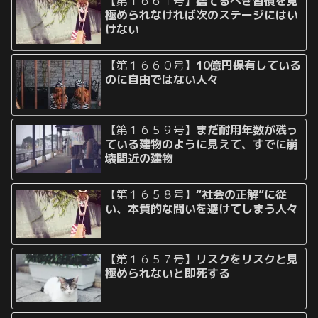
【第１６６１号】
捨てるべき習慣を見
極められなければ次のステージにはい
けない
【第１６６０号】
10億円保有している
のに自由ではない人々
【第１６５９号】
まだ耐用年数が残っ
ている建物のように見えて、すでに崩
壊間近の建物
【第１６５８号】
“社会の正解”に従
い、本質的な問いを避けてしまう人々
【第１６５７号】
リスクをリスクと見
極められないと即死する