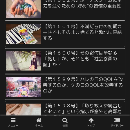
【第１６０２号】ボーナスタイムに全
力を注ぐための”貯め”の習慣の重要性
【第１６０１号】不満だらけの初期カ
ードでもそのまま捨てると敗北に直結
する
【第１６００号】その寄付は単なる
「施し」か、それとも「社会参画の
証」か？
【第１５９９号】ハレの日のQOLを改
善するのか、ケの日のQOLを改善する
のか
【第１５９８号】「取り敢えず統合し
ておいて」という指示が意外と高難易
度な理由
メニュー
ホーム
検索
トップ
サイドバー