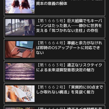
資本の意義の解体
【第１６６５号】
巨大組織でもキーパ
ーソンはたった数人──静かに世界を
支える「気づかれない主柱」の存在
【第１６６４号】
準備と余力がなけれ
ば即時のOSアップデートに対応でき
ない
【第１６６３号】
適正なリスクテイク
による未来逆算型意思決定の魅力
【第１６６２号】
「実質的に80点まで
しか取れない構造」を見抜く能力