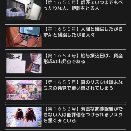
【第１６５６号】
師匠にいつまでもべ
ったりな人、距離をとる人
【第１６５５号】
人間と議論したがら
ずAIと議論したがる人々
【第１６５４号】
給与振込日は、資産
形成の出発点である
【第１６５３号】
真のリスクは瑣末な
ミスの発覚で覆い隠されてしまう
【第１６５２号】
素直な進捗報告がで
きない人は低評価をつけられるリスク
を重くみている