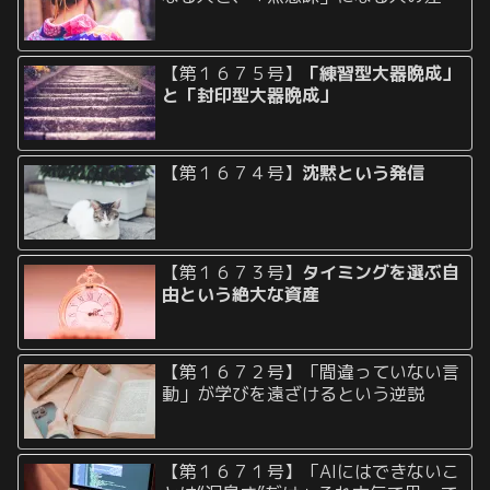
【第１６７５号】
「練習型大器晩成」
と「封印型大器晩成」
【第１６７４号】
沈黙という発信
【第１６７３号】
タイミングを選ぶ自
由という絶大な資産
【第１６７２号】「間違っていない言
動」が学びを遠ざけるという逆説
【第１６７１号】「AIにはできないこ