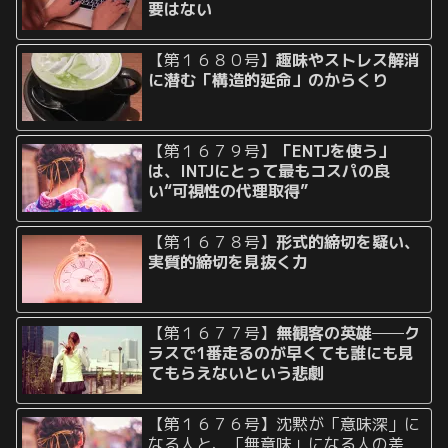
要はない
【第１６８０号】
趣味やストレス解消
に潜む「構造的延命」のからくり
【第１６７９号】
「ENTJを使う」
は、INTJにとって最もコスパの良
い“可視性の代理取得”
【第１６７８号】
形式的締切を疑い、
実質的締切を見抜く力
【第１６７７号】
無観客の英雄──ク
ラスで1番走るのが早くても誰にも見
てもらえないという悲劇
【第１６７６号】沈黙が「意味深」に
なる人と、「無意味」になる人の差