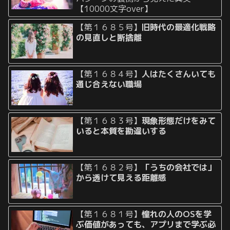
【10000文字over】
【第１６８５号】
旧時代の最適化戦略
の見直しと断捨離
【第１６８４号】
人はたくさんいても
通じ合えない職場
【第１６８３号】
現象形態だけをみて
いると本質を勘違いする
【第１６８２号】
「うちの会社では」
から透けて見える距離感
【第１６８１号】
憧れの人のOSを学
ぶ価値があっても、アプリまで学ぶ必