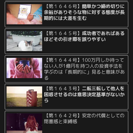
【第１６４６号】
簡単かつ締め切りに
余裕がありそうな物に対する態度が長
期的には大差を生む
【第１６４５号】
成功者であればある
ほどその引き際を誤りやすい
【第１６４４号】100万円しか持って
ない人が1億円を持つ人の投資手法を
学ぶのは「長期的に」見ると意味があ
る
【第１６４３号】
二転三転して他人を
困惑させるのは意思決定基準がないか
ら
【第１６４２号】安定の代償としての
閉塞感と束縛感