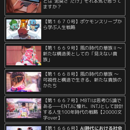
とは“泥臭さ”だけ」それ本気で思って
ますか？
【第１６７０号】ポケモンスリープか
ら学ぶ人生戦略
【第１６６９号】風の時代の華族Ⅱ〜
新たな構造美としての「見えない貴
族」
【第１６６８号】風の時代の華族 〜
可視性と構造で生きる、新たな貴族の
かたち
【第１６６７号】MBTIは思考OS論で
ある——ENTJに憧れ、INTJとして設計
する人生100年時代の戦略【20000文
字over】
【第１６６６号】
AI時代における社会