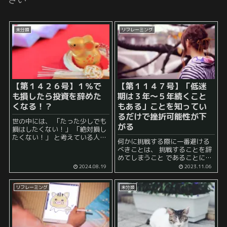
未分類
リフレーミング
【第１４２６号】１％で
【第１１４７号】「低迷
も損したら投資を辞めた
期は３年～５年続くこと
くなる！？
もある」ことを知ってい
るだけで挫折可能性が下
世の中には、 「たった少しでも
がる
損はしたくない！」 「絶対損し
たくない！」 と考えている人が
何かに挑戦する際に一番避ける
思いのほか多いようです。 例え
べきことは、 挑戦することを辞
ば、 投資アレルギー などがある
めてしまうこと であることにき
人は、 「投資はギャンブルだか
っと異論はないでしょう。 しか
2024.08.19
2023.11.06
らやらない！」...
し、実際には 「もう無理」 と挫
折してしまう人も多いです。 こ
リフレーミング
未分類
のような人たちが一つ知...