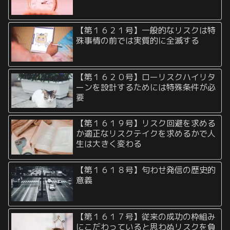
【第１６２１号】一般的なリスクは特
殊事情の前では実質的に全滅する
【第１６２０号】ローリスクハイリタ
ーンを設計するためには特殊条件が必
要
【第１６１９号】リスク回避を求める
か適正なリスクテイクを求めるかで人
生は大きく変わる
【第１６１８号】匂わせ発信の歴史的
意義
【第１６１７号】従来の成功の枠組み
にこだわっていると思わぬリスクを負