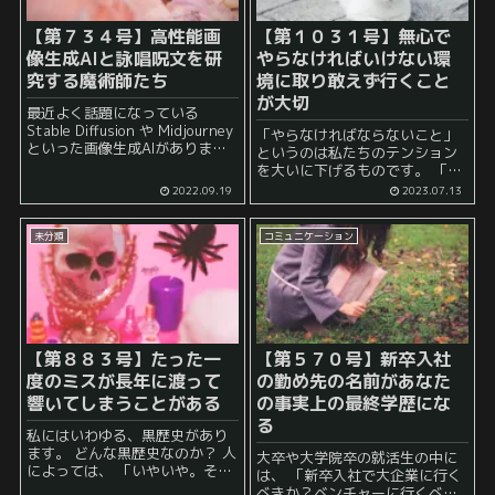
【第７３４号】高性能画
【第１０３１号】無心で
像生成AIと詠唱呪文を研
やらなければいけない環
究する魔術師たち
境に取り敢えず行くこと
が大切
最近よく話題になっている
Stable Diffusion や Midjourney
「やらなければならないこと」
といった画像生成AIがありま
というのは私たちのテンション
す。 SNSなどでも連日話題にな
を大いに下げるものです。 「や
っており、 「画像生成のAI使っ
らなきゃ」 そう思えば思うほ
2022.09.19
2023.07.13
てみた」 といった...
ど、 「取り敢えず明日やろう」
とか 「取り敢えず、来週やろ
未分類
コミュニケーション
う」 とか 「...
【第８８３号】たった一
【第５７０号】新卒入社
度のミスが長年に渡って
の勤め先の名前があなた
響いてしまうことがある
の事実上の最終学歴にな
る
私にはいわゆる、黒歴史があり
ます。 どんな黒歴史なのか？ 人
大卒や大学院卒の就活生の中に
によっては、 「いやいや。そん
は、 「新卒入社で大企業に行く
なの黒歴史でも何でもないよ」
べきか？ベンチャーに行くべき