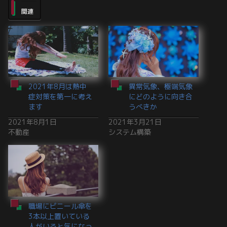
関連
2021年8月は熱中
異常気象、極端気象
症対策を第一に考え
にどのように向き合
ます
うべきか
2021年8月1日
2021年3月21日
不動産
システム構築
職場にビニール傘を
3本以上置いている
人がいると気になっ