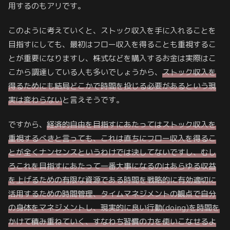
用するのもアリです。
このように考えていくと、ストック収入を手に入れることを
目指すにしても、最初はフロー収入を得ることも重視するこ
とが重要になりますし、株式などを購入するお金は実際はこ
こから調達している人も多いでしょうから、
ストック収入を
得るためにも結局
どこかで
時間を投じる必要があるという現
実は変わらない
と言えそうです。
ですから、
経済的自由を目指すにあたってはストック収入を
重視するべきと言っても、これは直ちにフロー収入を得るこ
とが全くナンセンスというわけでは決してないですし、むし
ろこれを目指すにあたって一番大事になるのはあらゆる収益
を上げるための有限な資源である時間を戦略的に有効適切に
活用するための時間管理、タイムマネジメントの観点で自分
の身体をマネジメントし、現実的に良い行動(doing)を時間を
かけて積み重ねていく、すなわち習慣の力を使いこなせるよ