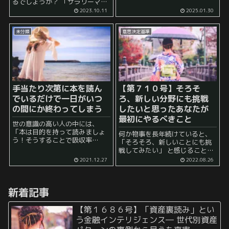
るでしょうか？ 「サラリーマン
けではありません。 実は、その
を辞めて一念発起して起業！」
2023.10.11
2025.01.30
購入プロセスにおいて、将来に
とか 「リストラされてしまって
わたって稼ぐ力、すなわち「人
仕方なく起業！」 とか 会社員や
的資本」という目に見えない...
未分類
意思決定基準
勤め人を辞めた上でやる...
手当たり次第に本を読ん
【第７１０号】そろそ
でいるだけで一日がいつ
ろ、新しい分野にも挑戦
の間にか終わってしまう
したいと思ったあなたが
最初にやるべきこと
世の意識の高い人の中には、
「本は目的を持って読みましょ
何か物事を長年続けていると、
う！そうすることで吸収率
「そろそろ、新しいことにも挑
が･･････効率性が･･････」 と
戦してみたい」 と感じることが
いうことをおっしゃる方が居ま
あると思います。 それは、 「今
2021.12.27
2022.08.26
す。 これは勿論否定しません
までやっていることに飽きた」
し、実際に目的を持って読書な
とか 「これまでやっていること
どをした方が得ら...
から学べることがなくな...
新着記事
【第１６８６号】「資産裏読み」とい
う金融インテリジェンス― 世代別資産