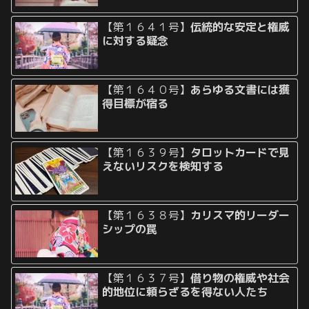
【第１６４１号】
伝統的な安定と権威
に対する疑念
【第１６４０号】
あらゆる文書には獲
得目標が宿る
【第１６３９号】
タロットカードで見
えないリスクを検知する
【第１６３８号】
カリスマ的リーダー
シップの罠
【第１６３７号】
借り物の権威や社会
的地位に頼らざるを得ない人たち