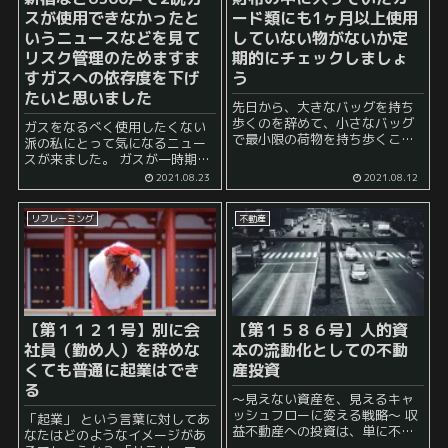
スが使用できなかったと
ード類にも1ヶ月以上使用
いうニュースなどを見て
していない物がないか定
リスク管理のためますま
期的にチェックしましょ
すガスへの依存度を下げ
う
たいと思いました
先日から、大きなバッグを持ち
歩くのを辞めて、小さなバッグ
ガスをなるべく使用したくない
で最小限の荷物を持ち歩くこと
派の私にとって気になるニュー
にしています。 かなり軽やかな
スが来ました。 ガスが一時期出
気持ちで日常生活を送ることが
なくなってしまった地域があっ
2021.08.23
2021.08.12
可能になりました。 やはり、大
たそうです。 都市ガスを使用し
きなバッグというのは日常的に
ている人は大変だったでしょう
使用してしまう...
リフレーミング
不動産
ね。 正直、田舎で例えば災害の
影響で...
【第１１２１号】別に会
【第１５８６号】人的資
社員（勤め人）を辞めな
本の流動化としての不動
くても普通に起業はでき
産投資
る
～見えない資産を、見えるキャ
ッシュフローに変える戦略～ 収
「起業」 という言葉に対してあ
益不動産への投資は、単に不動
なたはどのようなイメージがあ
産という「モノ」に投資するだ