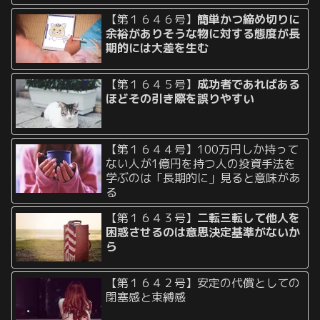
【第１６４６号】
簡単かつ締め切りに
余裕がありそうな物に対する態度が長
期的には大差を生む
【第１６４５号】
成功者であればある
ほどその引き際を誤りやすい
【第１６４４号】100万円しか持って
ない人が1億円を持つ人の投資手法を
学ぶのは「長期的に」見ると意味があ
る
【第１６４３号】
二転三転して他人を
困惑させるのは意思決定基準がないか
ら
【第１６４２号】安定の代償としての
閉塞感と束縛感