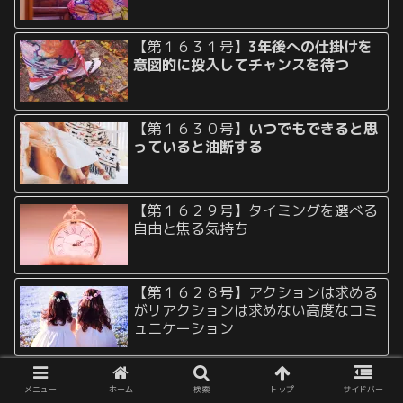
【第１６３１号】
3年後への仕掛けを
意図的に投入してチャンスを待つ
【第１６３０号】
いつでもできると思
っていると油断する
【第１６２９号】タイミングを選べる
自由と焦る気持ち
【第１６２８号】アクションは求める
がリアクションは求めない高度なコミ
ュニケーション
【第１６２７号】視界に入っているは
ずなのに見えない盲点を指摘するだけ
メニュー
ホーム
検索
トップ
サイドバー