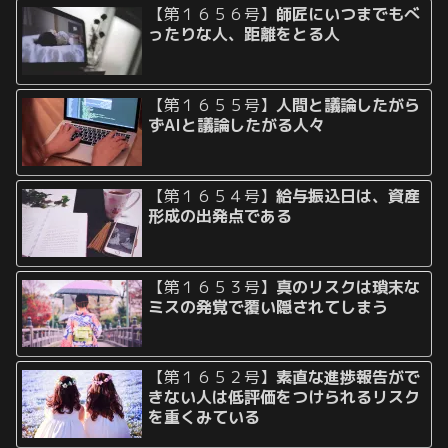
【第１６５６号】
師匠にいつまでもべ
ったりな人、距離をとる人
【第１６５５号】
人間と議論したがら
ずAIと議論したがる人々
【第１６５４号】
給与振込日は、資産
形成の出発点である
【第１６５３号】
真のリスクは瑣末な
ミスの発覚で覆い隠されてしまう
【第１６５２号】
素直な進捗報告がで
きない人は低評価をつけられるリスク
を重くみている