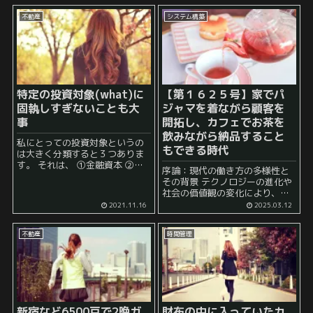
不動産
システム構築
特定の投資対象(what)に
【第１６２５号】家でパ
固執しすぎないことも大
ジャマを着ながら顧客を
事
開拓し、カフェでお茶を
飲みながら納品すること
私にとっての投資対象というの
もできる時代
は大きく分類すると３つありま
す。 それは、 ①金融資本 ②人
序論：現代の働き方の多様性と
的資本 ③社会資本 これらについ
その背景 テクノロジーの進化や
ては、橘玲氏の著書『幸福の資
社会の価値観の変化により、働
本論』を参考にしています↓ 上
き方は大きく変わりました。イ
2021.11.16
2025.03.12
記の記事を書...
ンターネットとデジタルツール
の普及により、時間や場所に縛
不動産
時間管理
られない働き方が現実のものと
なり、多くの人が自...
新宿など6500戸で2晩ガ
財布の中に入っていたカ