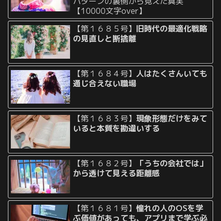
パターンの裏側から見えた真実
【10000文字over】
【第１６８５号】
旧時代の最適化戦略
の見直しと断捨離
【第１６８４号】
人はたくさんいても
通じ合えない職場
【第１６８３号】
現象形態だけをみて
いると本質を勘違いする
【第１６８２号】
「うちの会社では」
から透けて見える距離感
【第１６８１号】
憧れの人のOSを学
ぶ価値があっても、アプリまで学ぶ必