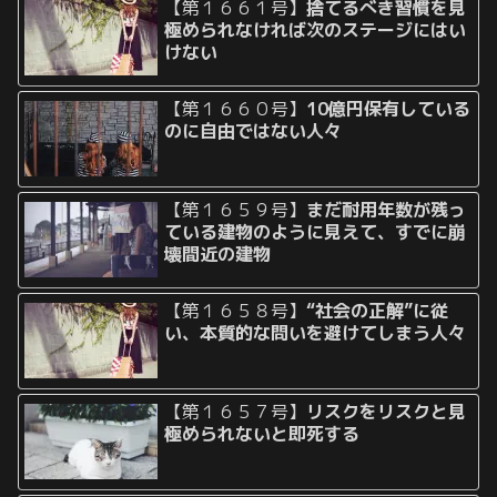
【第１６６１号】
捨てるべき習慣を見
極められなければ次のステージにはい
けない
【第１６６０号】
10億円保有している
のに自由ではない人々
【第１６５９号】
まだ耐用年数が残っ
ている建物のように見えて、すでに崩
壊間近の建物
【第１６５８号】
“社会の正解”に従
い、本質的な問いを避けてしまう人々
【第１６５７号】
リスクをリスクと見
極められないと即死する