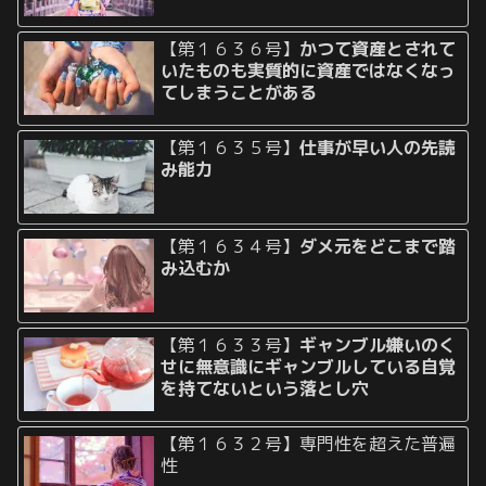
【第１６３６号】
かつて資産とされて
いたものも実質的に資産ではなくなっ
てしまうことがある
【第１６３５号】
仕事が早い人の先読
み能力
【第１６３４号】
ダメ元をどこまで踏
み込むか
【第１６３３号】
ギャンブル嫌いのく
せに無意識にギャンブルしている自覚
を持てないという落とし穴
【第１６３２号】専門性を超えた普遍
性