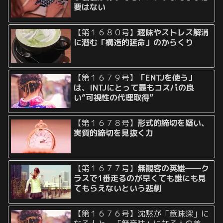
要はない
【第１６８０号】
趣味やストレス解消
に潜む「構造的延命」のからくり
【第１６７９号】
「ENTJを使う」
は、INTJにとって最もコスパの良
い“可視性の代理取得”
【第１６７８号】
形式的締切を疑い、
実質的締切を見抜く力
【第１６７７号】
無観客の英雄──ク
ラスで1番走るのが早くても誰にも見
てもらえないという悲劇
【第１６７６号】沈黙が「意味深」に