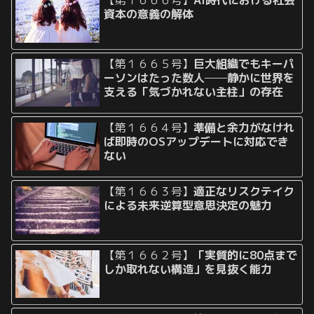
資本の意義の解体
【第１６６５号】
巨大組織でもキーパ
ーソンはたった数人──静かに世界を
支える「気づかれない主柱」の存在
【第１６６４号】
準備と余力がなけれ
ば即時のOSアップデートに対応でき
ない
【第１６６３号】
適正なリスクテイク
による未来逆算型意思決定の魅力
【第１６６２号】
「実質的に80点まで
しか取れない構造」を見抜く能力