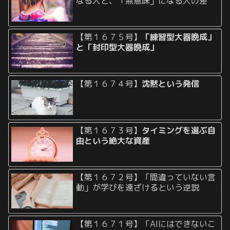
なる人と、「無意味」になる人の差
【第１６７５号】
「練習型大器晩成」
と「封印型大器晩成」
【第１６７４号】
沈黙という発信
【第１６７３号】
タイミングを選ぶ自
由という絶大な資産
【第１６７２号】「間違っていない言
動」が学びを遠ざけるという逆説
【第１６７１号】「AIにはできないこ