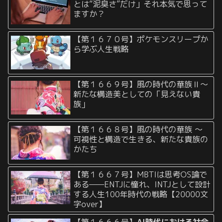
とは“泥臭さ”だけ」それ本気で思って
ますか？
【第１６７０号】ポケモンスリープか
ら学ぶ人生戦略
【第１６６９号】風の時代の華族Ⅱ〜
新たな構造美としての「見えない貴
族」
【第１６６８号】風の時代の華族 〜
可視性と構造で生きる、新たな貴族の
かたち
【第１６６７号】MBTIは思考OS論で
ある——ENTJに憧れ、INTJとして設計
する人生100年時代の戦略【20000文
字over】
【第１６６６号】
AI時代における社会