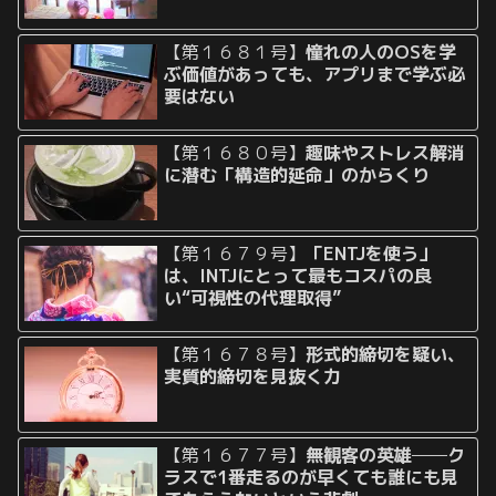
【第１６８１号】
憧れの人のOSを学
ぶ価値があっても、アプリまで学ぶ必
要はない
【第１６８０号】
趣味やストレス解消
に潜む「構造的延命」のからくり
【第１６７９号】
「ENTJを使う」
は、INTJにとって最もコスパの良
い“可視性の代理取得”
【第１６７８号】
形式的締切を疑い、
実質的締切を見抜く力
【第１６７７号】
無観客の英雄──ク
ラスで1番走るのが早くても誰にも見