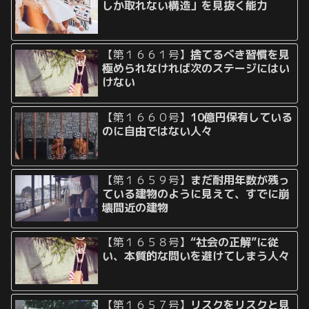
しか取れない構造」を見抜く能力
【第１６６１号】
捨てるべき習慣を見
極められなければ次のステージにはい
けない
【第１６６０号】
10億円保有している
のに自由ではない人々
【第１６５９号】
まだ耐用年数が残っ
ている建物のように見えて、すでに崩
壊間近の建物
【第１６５８号】
“社会の正解”に従
い、本質的な問いを避けてしまう人々
【第１６５７号】
リスクをリスクと見