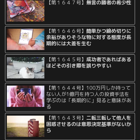
【第１６４７号】
無言の勝者の希少性
【第１６４６号】
簡単かつ締め切りに
余裕がありそうな物に対する態度が長
期的には大差を生む
【第１６４５号】
成功者であればある
ほどその引き際を誤りやすい
【第１６４４号】100万円しか持って
ない人が1億円を持つ人の投資手法を
学ぶのは「長期的に」見ると意味があ
る
【第１６４３号】
二転三転して他人を
困惑させるのは意思決定基準がないか
ら