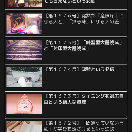
てもらえないという悲劇
【第１６７６号】沈黙が「意味深」に
なる人と、「無意味」になる人の差
【第１６７５号】
「練習型大器晩成」
と「封印型大器晩成」
【第１６７４号】
沈黙という発信
【第１６７３号】
タイミングを選ぶ自
由という絶大な資産
【第１６７２号】「間違っていない言
動」が学びを遠ざけるという逆説