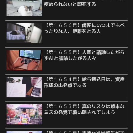
極められないと即死する
【第１６５６号】
師匠にいつまでもべ
ったりな人、距離をとる人
【第１６５５号】
人間と議論したがら
ずAIと議論したがる人々
【第１６５４号】
給与振込日は、資産
形成の出発点である
【第１６５３号】
真のリスクは瑣末な
ミスの発覚で覆い隠されてしまう