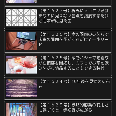
【第１６２７号】視界に入っているは
ずなのに見えない盲点を指摘するだけ
でも革新に見える
【第１６２６号】今の問題のみならず
未来の問題を予期するだけで一歩リー
ド
【第１６２５号】家でパジャマを着な
がら顧客を開拓し、カフェでお茶を飲
みながら納品することもできる時代
【第１６２４号】10年後を見据えた布
石
【第１６２３号】戦略的静観の有用さ
に気づくと一歩視野が広がる