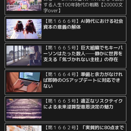
する人生100年時代の戦略【20000文
字over】
【第１６６６号】
AI時代における社会
資本の意義の解体
【第１６６５号】
巨大組織でもキーパ
ーソンはたった数人──静かに世界を
支える「気づかれない主柱」の存在
【第１６６４号】
準備と余力がなけれ
ば即時のOSアップデートに対応でき
ない
【第１６６３号】
適正なリスクテイク
による未来逆算型意思決定の魅力
【第１６６２号】
「実質的に80点まで