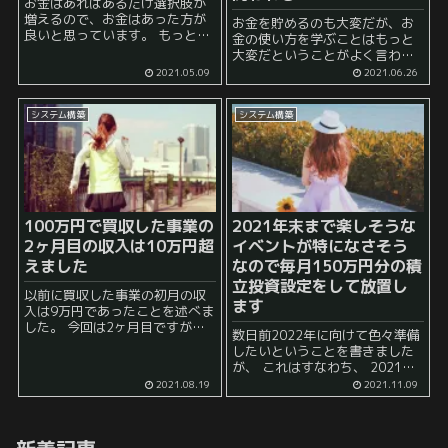
お金はあればあるだけ選択肢が
増えるので、お金はあった方が
お金を貯めるのも大変だが、お
良いと思っています。 もっと
金の使い方を学ぶことはもっと
も、自分が生きていけるだけの
大変だということがよく言われ
最低限の支出、すなわち消費に
ます。 私自身も、もともと「如
2021.05.09
2021.06.26
ついてはできるだけ下げたいと
何にお金を貯めることができる
私は考えています。 なぜなら
ようにするか」という問題に向
ば、消費の額、すなわち生存の
システム構築
システム構築
かって様々な工夫や試行錯誤を
た...
重ねてきました。 そして、資...
100万円で買収した事業の
2021年末まで楽しそうな
2ヶ月目の収入は10万円超
イベントが特になさそう
えました
なので毎月150万円分の積
立投資設定をして放置し
以前に買収した事業の初月の収
ます
入は9万円であったことを述べま
した。 今回は2ヶ月目ですが、
数日前2022年に向けて色々準備
収入は10万円を超えました。 6
したいということを書きました
桁を超えることができたのは、
が、 これはすなわち、 2021年
やっぱり嬉しいですね。 最近は
の末日までは、特に楽しそうな
2021.08.19
2021.11.09
本ばかりを読む生活が続いてい
ことは私の周辺では起こらなさ
た...
そうだ という予感がしていると
いう意味でもあります。 ...