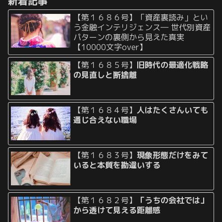
新着記事
【第１６８６号】「資産裏読み」とい
う金融インテリジェンス― 世代別資産
パターンの裏側から見えた真実
【10000文字over】
【第１６８５号】
旧時代の最適化戦略
の見直しと断捨離
【第１６８４号】
人はたくさんいても
通じ合えない職場
【第１６８３号】
現象形態だけをみて
いると本質を勘違いする
【第１６８２号】
「うちの会社では」
から透けて見える距離感