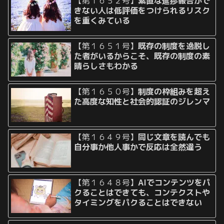
【第１６５２号】
素直な進捗報告がで
きない人は低評価をつけられるリスク
を重くみている
【第１６５１号】
既存の制度を逸脱し
た者がいるからこそ、既存の制度の素
晴らしさもわかる
【第１６５０号】
制度の枠組みを超え
た高度な知性と社会的認証のジレンマ
【第１６４９号】
同じ文章を読んでも
自分事か他人事かで反応は全然違う
【第１６４８号】
AIでコンテンツをパ
クることはできても、コンテクストや
タイミングをパクることはできない