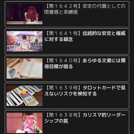
【第１６４２号】安定の代償としての
閉塞感と束縛感
【第１６４１号】
伝統的な安定と権威
に対する疑念
【第１６４０号】
あらゆる文書には獲
得目標が宿る
【第１６３９号】
タロットカードで見
えないリスクを検知する
【第１６３８号】
カリスマ的リーダー
シップの罠