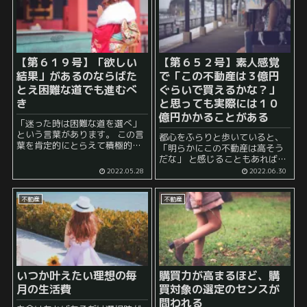
どどうしても家賃はどんどん上
給料日＋夏期冬期ボーナスのこ
がって...
と...
【第６１９号】「欲しい
【第６５２号】素人感覚
結果」があるのならばた
で「この不動産は３億円
とえ困難な道でも進むべ
ぐらいで買えるかな？」
き
と思っても実際には１０
億円かかることがある
「迷った時は困難な道を選べ」
という言葉があります。 この言
都心をふらりと歩いていると、
葉を肯定的にとらえて積極的に
「明らかにこの不動産は高そう
チャレンジを重ねる人もいれ
だな」 と感じることもあれば、
ば、 「そんな言葉は結果的に成
「建物の部分は微妙だけどそこ
2022.05.28
2022.06.30
功した人が言ってるだけでしょ
そこの値段がしそうだな」 など
う。その裏にたくさんの屍があ
と感じることもあります。 特に
るんでしょう？」 ...
不動産
不動産
都心の不動産ともなると、建物
の...
いつか叶えたい理想の毎
購買力が高まるほど、購
月の生活費
買対象の選定のセンスが
問われる