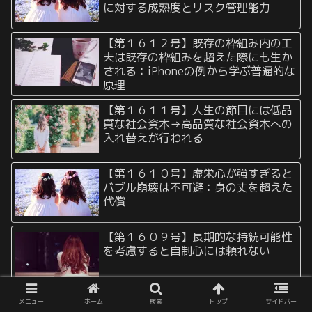
に対する成熟度とリスク管理能力
【第１６１２号】既存の枠組み内の工
夫は既存の枠組みを超えた際にも生か
される：iPhoneの例から学ぶ普遍的な
原理
【第１６１１号】人生の節目には低品
質な社会資本→高品質な社会資本への
入れ替えが行われる
【第１６１０号】虚栄心が強すぎると
バブル崩壊は不可避：身の丈を超えた
代償
【第１６０９号】長期的な持続可能性
を考慮すると自制心には頼れない
【第１６０８号】表面的なブランドや
メニュー
ホーム
検索
トップ
サイドバー