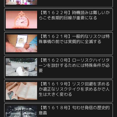
【第１６２２号】時機読みは難しいか
らこそ長期的目線が重要になる
【第１６２１号】一般的なリスクは特
殊事情の前では実質的に全滅する
【第１６２０号】ローリスクハイリタ
ーンを設計するためには特殊条件が必
要
【第１６１９号】リスク回避を求める
か適正なリスクテイクを求めるかで人
生は大きく変わる
【第１６１８号】匂わせ発信の歴史的
意義