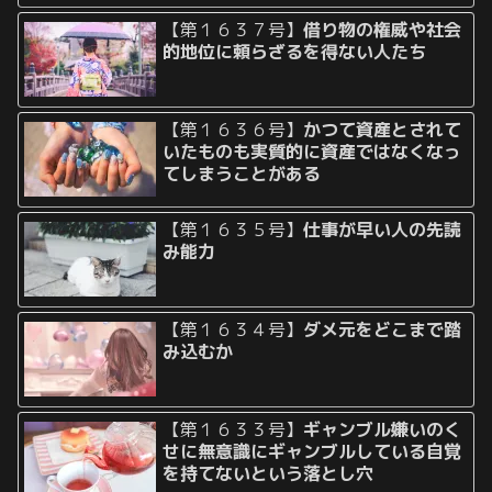
【第１６３７号】
借り物の権威や社会
的地位に頼らざるを得ない人たち
【第１６３６号】
かつて資産とされて
いたものも実質的に資産ではなくなっ
てしまうことがある
【第１６３５号】
仕事が早い人の先読
み能力
【第１６３４号】
ダメ元をどこまで踏
み込むか
【第１６３３号】
ギャンブル嫌いのく
せに無意識にギャンブルしている自覚
を持てないという落とし穴