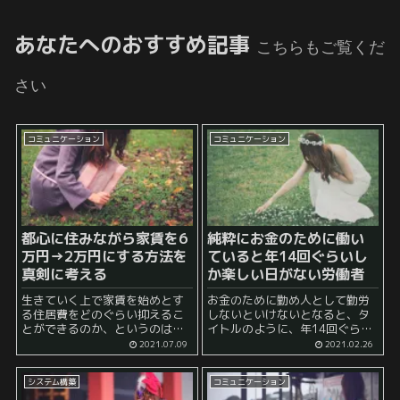
あなたへのおすすめ記事
こちらもご覧くだ
さい
コミュニケーション
コミュニケーション
都心に住みながら家賃を6
純粋にお金のために働い
万円→2万円にする方法を
ていると年14回ぐらいし
真剣に考える
か楽しい日がない労働者
生きていく上で家賃を始めとす
お金のために勤め人として勤労
る住居費をどのぐらい抑えるこ
しないといけないとなると、タ
とができるのか、というのは深
イトルのように、年14回ぐらい
刻な問題です。 私としても、今
しか楽しい日がないという人が
2021.07.09
2021.02.26
まで様々な試行錯誤を繰り返し
多いのではないでしょうか。 年
てきましたが、賃貸物件の場合
14回ぐらいというのは端的に言
システム構築
コミュニケーション
ですと、都心に近ければ近いほ
うと勤め先からお金がもらえる