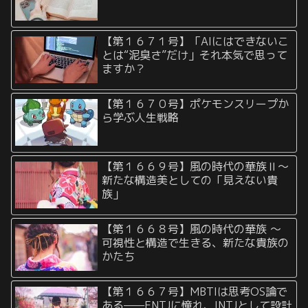
【第１６７１号】「AIにはできないこ
とは“泥臭さ”だけ」それ本気で思って
ますか？
【第１６７０号】ポケモンスリープか
ら学ぶ人生戦略
【第１６６９号】風の時代の華族Ⅱ〜
新たな構造美としての「見えない貴
族」
【第１６６８号】風の時代の華族 〜
可視性と構造で生きる、新たな貴族の
かたち
【第１６６７号】MBTIは思考OS論で
ある——ENTJに憧れ、INTJとして設計