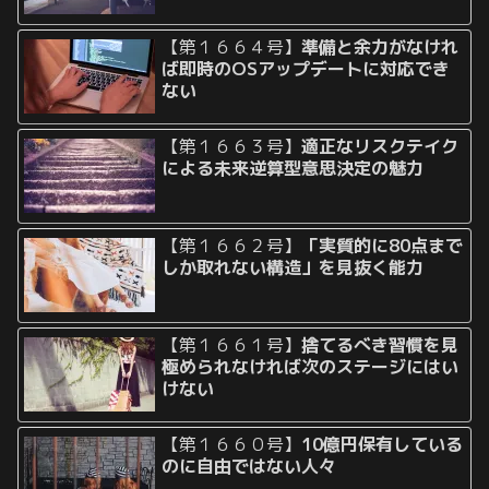
【第１６６４号】
準備と余力がなけれ
ば即時のOSアップデートに対応でき
ない
【第１６６３号】
適正なリスクテイク
による未来逆算型意思決定の魅力
【第１６６２号】
「実質的に80点まで
しか取れない構造」を見抜く能力
【第１６６１号】
捨てるべき習慣を見
極められなければ次のステージにはい
けない
【第１６６０号】
10億円保有している
のに自由ではない人々