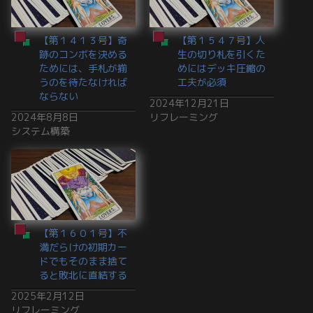
【第１４１３号】奇
【第１５４７号】人
跡のコンボを決める
生の切り札を引くた
ためには、手札が揃
めにはデッキ圧縮の
うのを待たなければ
工夫が必須
ならない
2024年12月21日
2024年8月8日
リフレーミング
システム構築
【第１６０１号】不
満だらけの初期カー
ドでもそのまま捨て
ると敗北に直結する
2025年2月12日
リフレーミング