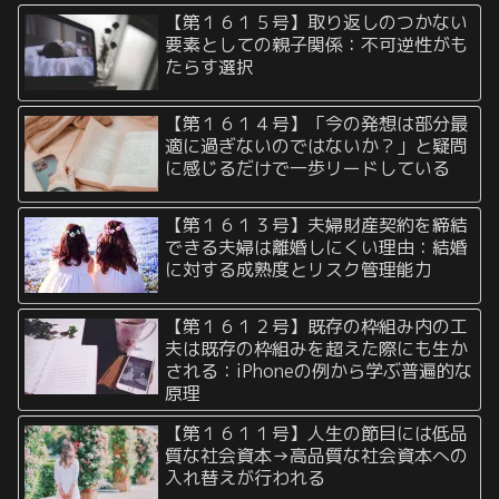
【第１６１５号】取り返しのつかない
要素としての親子関係：不可逆性がも
たらす選択
【第１６１４号】「今の発想は部分最
適に過ぎないのではないか？」と疑問
に感じるだけで一歩リードしている
【第１６１３号】夫婦財産契約を締結
できる夫婦は離婚しにくい理由：結婚
に対する成熟度とリスク管理能力
【第１６１２号】既存の枠組み内の工
夫は既存の枠組みを超えた際にも生か
される：iPhoneの例から学ぶ普遍的な
原理
【第１６１１号】人生の節目には低品
質な社会資本→高品質な社会資本への
入れ替えが行われる