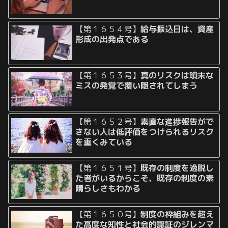
【第１６５４号】
給与振込日は、資産
形成の出発点である
【第１６５３号】
真のリスクは瑣末な
ミスの発覚で覆い隠されてしまう
【第１６５２号】
素直な進捗報告がで
きない人は低評価をつけられるリスク
を重くみている
【第１６５１号】
既存の制度を逸脱し
た者がいるからこそ、既存の制度の素
晴らしさもわかる
【第１６５０号】
制度の枠組みを超え
た高度な知性と社会的認証のジレンマ