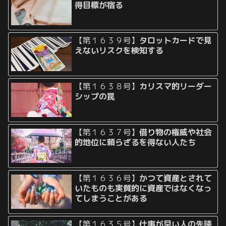
得目標が宿る
【第１６３９号】
タロットカードで見
えないリスクを検知する
【第１６３８号】
カリスマ的リーダー
シップの罠
【第１６３７号】
借り物の権威や社会
的地位に頼らざるを得ない人たち
【第１６３６号】
かつて資産とされて
いたものも実質的に資産ではなくなっ
てしまうことがある
【第１６３５号】
仕事が早い人の先読