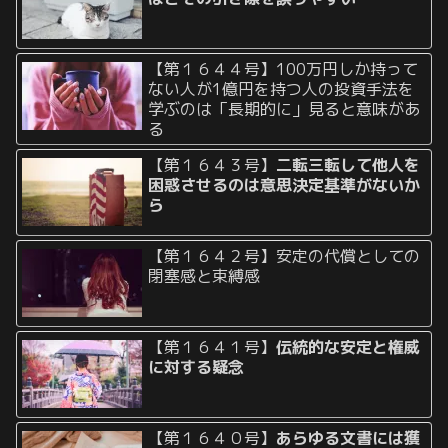
【第１６４４号】100万円しか持って
ない人が1億円を持つ人の投資手法を
学ぶのは「長期的に」見ると意味があ
る
【第１６４３号】
二転三転して他人を
困惑させるのは意思決定基準がないか
ら
【第１６４２号】安定の代償としての
閉塞感と束縛感
【第１６４１号】
伝統的な安定と権威
に対する疑念
【第１６４０号】
あらゆる文書には獲