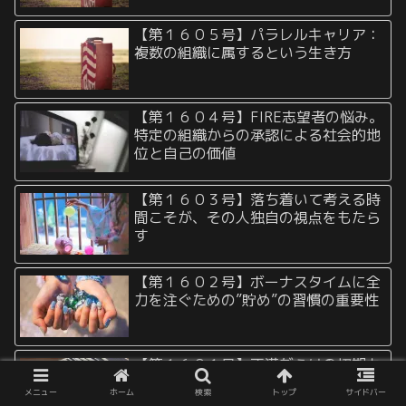
【第１６０５号】パラレルキャリア：
複数の組織に属するという生き方
【第１６０４号】FIRE志望者の悩み。
特定の組織からの承認による社会的地
位と自己の価値
【第１６０３号】落ち着いて考える時
間こそが、その人独自の視点をもたら
す
【第１６０２号】ボーナスタイムに全
力を注ぐための”貯め”の習慣の重要性
【第１６０１号】不満だらけの初期カ
ードでもそのまま捨てると敗北に直結
メニュー
ホーム
検索
トップ
サイドバー
する