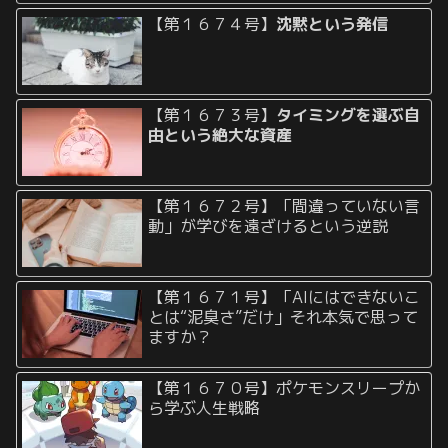
【第１６７４号】
沈黙という発信
【第１６７３号】
タイミングを選ぶ自
由という絶大な資産
【第１６７２号】「間違っていない言
動」が学びを遠ざけるという逆説
【第１６７１号】「AIにはできないこ
とは“泥臭さ”だけ」それ本気で思って
ますか？
【第１６７０号】ポケモンスリープか
ら学ぶ人生戦略