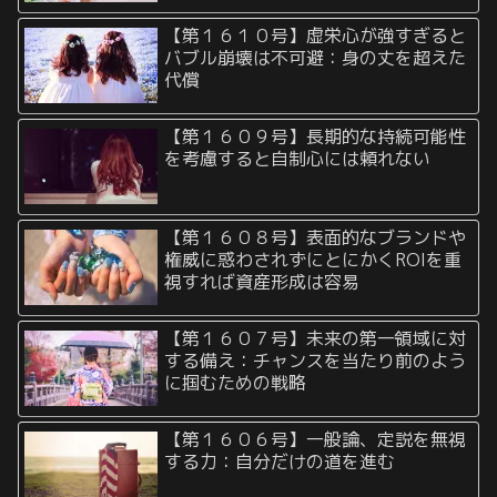
【第１６１０号】虚栄心が強すぎると
バブル崩壊は不可避：身の丈を超えた
代償
【第１６０９号】長期的な持続可能性
を考慮すると自制心には頼れない
【第１６０８号】表面的なブランドや
権威に惑わされずにとにかくROIを重
視すれば資産形成は容易
【第１６０７号】未来の第一領域に対
する備え：チャンスを当たり前のよう
に掴むための戦略
【第１６０６号】一般論、定説を無視
する力：自分だけの道を進む