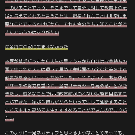
ーのいることであり、そこまでして自分に対して教育上の示
唆を与えてくれると言うことは、指摘されたことは非常に重
要なことであるわけだから、それを今のうちに知ることがで
きたというのはありがたい
③金持ちの家に生まれなかった
→家が貧乏だったから人生の早いうちから自分はお金持ちの
家に生まれた人とは違って早めに金銭面の万全な対策をする
必要があるということが分かった。これによって、あらゆる
リサーチや努力を重ねて、金融リテラシーを高めることがで
きたし、滅多なことでは財政基盤が崩れない状態を目指すこ
とができた。家が金持ちだからといって
決して
油断すること
なくスキルを高めて人生をすすめることができたのでありが
たい
このように一見ネガティブと思えるようなことであっても、