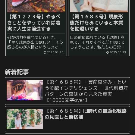
【第１２２３号】やるべ
【第１６８３号】
現象形
きことをやっていれば着
態だけをみていると本質
実に人生は前進する
を勘違いする
何か努力を重ねているとき、
目の前に現れている「現象」を
「早く成果が出て欲しい」 そう
見て、それがすべてだと信じて
感じるのが人情というもので
しまうことは、私たちの日常に
す。 しかし、多くの場合、 「思
おいて意外と頻繁に起こってい
2024.01.24
2025.05.23
ったよりも簡単に成果が出て
ます。たとえば、誰かの成功、
る！！！」 と喜びを感じるより
誰かの失敗、ある企業の急成
も、 「あれ、予想していたよ
長、ある組織の崩壊。そうした
新着記事
り...
表面的な「現象形態」だけを見
て判断を...
【第１６８６号】「資産裏読み」とい
う金融インテリジェンス― 世代別資産
パターンの裏側から見えた真実
【10000文字over】
【第１６８５号】
旧時代の最適化戦略
の見直しと断捨離