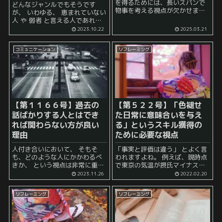
を得るためには、長いスパンで
どんなジャンルでもそうです
物事を考える視点が欠かせませ
が、 いわゆる、 恵まれていない
ん。即時的な結果を求めるので
人 や 弱者 と言える人であれば
はなく、将来を見据えて種をま
あるほど、 戦略を立てる 必要が
2023.10.22
2025.03.21
き、じっくりと育てていく姿勢
あります。 時間もあって、お金
が重要です。特に「3年後への仕
もあって、才能もあって……...
掛けを意図的に投入してチャン
コミュニケーション
リフレーミング
スを...
【第１１６６号】過去の
【第５２２号】「色褪せ
話ばかりする人とはでき
た日常に意味合いを与え
れば関わらない方が良い
る」というスキル獲得の
理由
ために必要な視点
人付き合いにおいて、 そもそ
「事実と評価は違う」 とよく言
も、どのような人にかかわるべ
われますよね。 例えば、現時点
きか、 という視点は非常に重要
で東京の気温が摂氏マイナス
です。 特に、過去の話に執着す
一℃だったとします。 気温が摂
2023.11.26
2022.02.20
る人との関わりに注意するべき
氏マイナス一℃であるというの
点について考えてみましょう。
は事実ですよね。 これに評価を
リフレーミング
リフレーミング
新たな経験や成長の妨げ： 過去
加えるとしたら、多くの東京在
の話に執...
住の人は ...