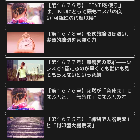
【第１６７９号】
「ENTJを使う」
は、INTJにとって最もコスパの良
い“可視性の代理取得”
【第１６７８号】
形式的締切を疑い、
実質的締切を見抜く力
【第１６７７号】
無観客の英雄──ク
ラスで1番走るのが早くても誰にも見
てもらえないという悲劇
【第１６７６号】沈黙が「意味深」に
なる人と、「無意味」になる人の差
【第１６７５号】
「練習型大器晩成」
と「封印型大器晩成」