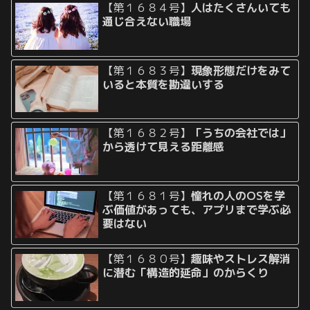
【第１６８４号】
人はたくさんいても
通じ合えない職場
【第１６８３号】
現象形態だけをみて
いると本質を勘違いする
【第１６８２号】
「うちの会社では」
から透けて見える距離感
【第１６８１号】
憧れの人のOSを学
ぶ価値があっても、アプリまで学ぶ必
要はない
【第１６８０号】
趣味やストレス解消
に潜む「構造的延命」のからくり