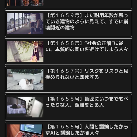
【第１６５９号】
まだ耐用年数が残っ
ている建物のように見えて、すでに崩
壊間近の建物
【第１６５８号】
“社会の正解”に従
い、本質的な問いを避けてしまう人々
【第１６５７号】
リスクをリスクと見
極められないと即死する
【第１６５６号】
師匠にいつまでもべ
ったりな人、距離をとる人
【第１６５５号】
人間と議論したがら
ずAIと議論したがる人々