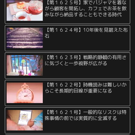
【第１６２５号】家でパジャマを着な
がら顧客を開拓し、カフェでお茶を飲
みながら納品することもできる時代
【第１６２４号】10年後を見据えた布
石
【第１６２３号】戦略的静観の有用さ
に気づくと一歩視野が広がる
【第１６２２号】時機読みは難しいか
らこそ長期的目線が重要になる
【第１６２１号】一般的なリスクは特
殊事情の前では実質的に全滅する