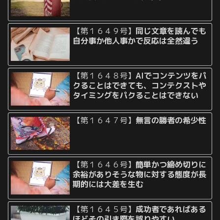
【第１６４９号】
同じ文章を読んでも
自分事か他人事かで反応は全然違う
【第１６４８号】
AIでコンテンツをパ
クることはできても、コンテクストや
タイミングをパクることはできない
【第１６４７号】
無言の勝者の希少性
【第１６４６号】
簡単かつ締め切りに
余裕がありそうな物に対する態度が長
期的には大差を生む
【第１６４５号】
成功者であればある
ほどその引き際を誤りやすい