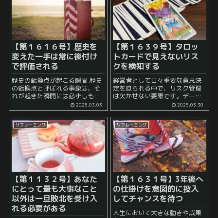
【第１６１６号】歴史を
【第１６３９号】
タロッ
変えた一手は常に後付け
トカードで見えないリス
で評価される
クを検知する
歴史の転換点が起こる瞬間 歴史
経営者として日々重要な意思決
の転換点と呼ばれる事象は、そ
定を迫られる中で、リスク管理
れが起きた瞬間には必ずしも重
は欠かせない要素です。データ
大な転換点として認識されませ
分析や市場調査など、論理的ア
2025.03.03
2025.03.30
ん。 時の流れの中で、その出来
プローチが主流である一方で、
事がもたらす影響が徐々に明ら
占い、特にタロットカードや易
リフレーミング
リフレーミング
かになり、後になって初めてそ
占いといった手法を活用する経
の重要性が評価されることが...
営者も存在します。一見すると
単なる...
【第１１３２号】あなた
【第１６３１号】
3年後へ
にとって最も大事なこと
の仕掛けを意図的に投入
以外は一旦敗北を受け入
してチャンスを待つ
れる必要がある
人生において大きな動きや成果