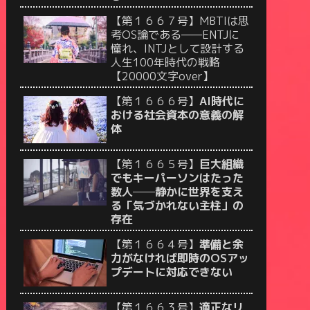
【第１６６７号】MBTIは思
考OS論である——ENTJに
憧れ、INTJとして設計する
人生100年時代の戦略
【20000文字over】
【第１６６６号】
AI時代に
おける社会資本の意義の解
体
【第１６６５号】
巨大組織
でもキーパーソンはたった
数人──静かに世界を支え
る「気づかれない主柱」の
存在
【第１６６４号】
準備と余
力がなければ即時のOSアッ
プデートに対応できない
【第１６６３号】
適正なリ