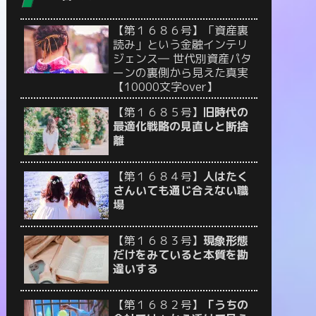
【第１６８６号】「資産裏
読み」という金融インテリ
ジェンス― 世代別資産パタ
ーンの裏側から見えた真実
【10000文字over】
【第１６８５号】
旧時代の
最適化戦略の見直しと断捨
離
【第１６８４号】
人はたく
さんいても通じ合えない職
場
【第１６８３号】
現象形態
だけをみていると本質を勘
違いする
【第１６８２号】
「うちの