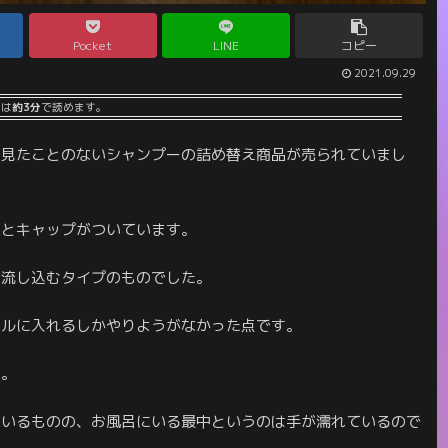
Pocket
LINE
コピー
2021.09.29
事は
約3分
で読めます。
で見たことのないシャンプーの詰め替え商品が売られていまし
りとキャップがついています。
ら流し込むタイプのものでした。
トルに入れるしかやりようがなかった点です。
ね。
ているものの、お風呂にいる最中というのは手が濡れているので