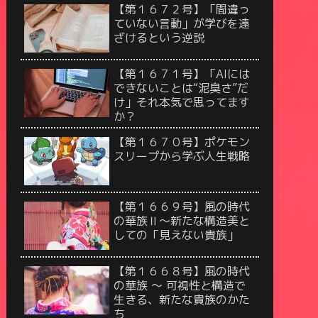
【第１６７２号】「間違っ
ていない言動」が学びを遠
ざけるという逆説
【第１６７１号】「AIには
できないことは“泥臭さ”だ
け」それ本気で思ってます
か？
【第１６７０号】ポケモン
スリープから学ぶ人生戦略
【第１６６９号】風の時代
の華族Ⅱ〜新たな構造美と
しての「見えない貴族」
【第１６６８号】風の時代
の華族 〜 可視性と構造で
生きる、新たな貴族のかた
ち