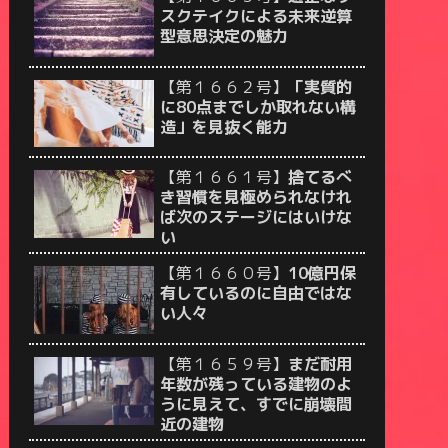
スクテイクによる未来逆算
型意思決定の魅力
【第１６６２号】
「実質的
に80点までしか取れない構
造」を見抜く能力
【第１６６１号】
捨てるべ
き習慣を見極められなけれ
ば次のステージにはいけな
い
【第１６６０号】
10億円保
有しているのに自由ではな
い人々
【第１６５９号】
まだ耐用
年数が残っている建物のよ
うに見えて、すでに崩壊間
近の建物