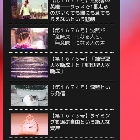
【第１６７７号】
無観客の
英雄──クラスで1番走る
のが早くても誰にも見ても
らえないという悲劇
【第１６７６号】沈黙が
「意味深」になる人と、
「無意味」になる人の差
【第１６７５号】
「練習型
大器晩成」と「封印型大器
晩成」
【第１６７４号】
沈黙とい
う発信
【第１６７３号】
タイミン
グを選ぶ自由という絶大な
資産