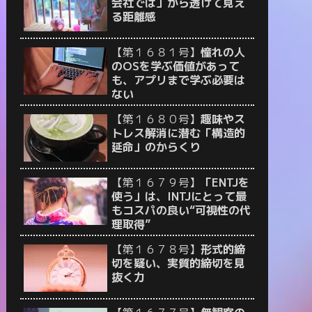
会社では」から透けて見え
る距離感
【第１６８１号】
憧れの人
のOSを学ぶ価値があって
も、アプリまで学ぶ必要は
ない
【第１６８０号】
趣味やス
トレス解消に潜む「構造的
延命」のからくり
【第１６７９号】
「ENTJを
使う」は、INTJにとって最
もコスパの良い“可視性の代
理取得”
【第１６７８号】
形式的締
切を疑い、実質的締切を見
抜く力