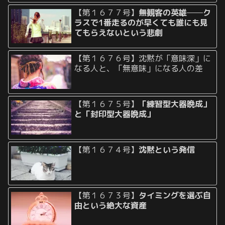
【第１６７７号】
無観客の英雄──ク
ラスで1番走るのが早くても誰にも見
てもらえないという悲劇
【第１６７６号】沈黙が「意味深」に
なる人と、「無意味」になる人の差
【第１６７５号】
「練習型大器晩成」
と「封印型大器晩成」
【第１６７４号】
沈黙という発信
【第１６７３号】
タイミングを選ぶ自
由という絶大な資産