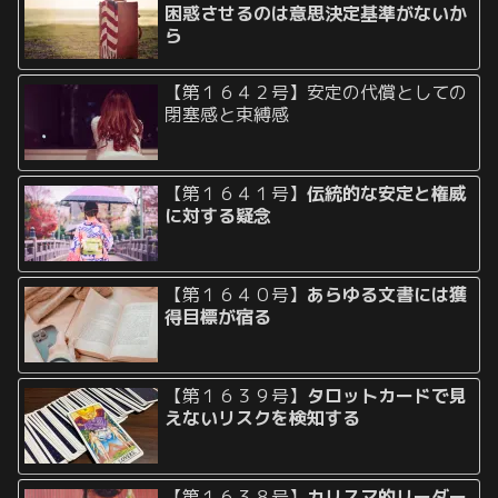
困惑させるのは意思決定基準がないか
ら
【第１６４２号】安定の代償としての
閉塞感と束縛感
【第１６４１号】
伝統的な安定と権威
に対する疑念
【第１６４０号】
あらゆる文書には獲
得目標が宿る
【第１６３９号】
タロットカードで見
えないリスクを検知する
【第１６３８号】
カリスマ的リーダー