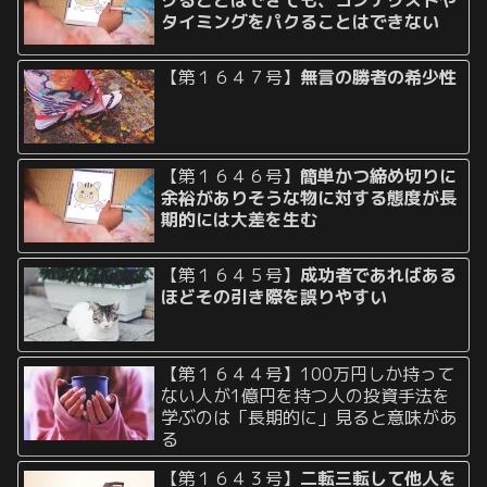
タイミングをパクることはできない
【第１６４７号】
無言の勝者の希少性
【第１６４６号】
簡単かつ締め切りに
余裕がありそうな物に対する態度が長
期的には大差を生む
【第１６４５号】
成功者であればある
ほどその引き際を誤りやすい
【第１６４４号】100万円しか持って
ない人が1億円を持つ人の投資手法を
学ぶのは「長期的に」見ると意味があ
る
【第１６４３号】
二転三転して他人を