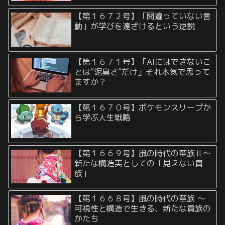
【第１６７２号】「間違っていない言
動」が学びを遠ざけるという逆説
【第１６７１号】「AIにはできないこ
とは“泥臭さ”だけ」それ本気で思って
ますか？
【第１６７０号】ポケモンスリープか
ら学ぶ人生戦略
【第１６６９号】風の時代の華族Ⅱ〜
新たな構造美としての「見えない貴
族」
【第１６６８号】風の時代の華族 〜
可視性と構造で生きる、新たな貴族の
かたち