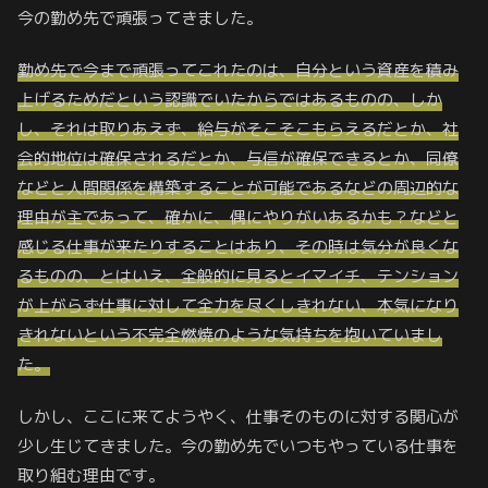
今の勤め先で頑張ってきました。
勤め先で今まで頑張ってこれたのは、自分という資産を積み
上げるためだという認識でいたからではあるものの、しか
し、それは取りあえず、給与がそこそこもらえるだとか、社
会的地位は確保されるだとか、与信が確保できるとか、同僚
などと人間関係を構築することが可能であるなどの周辺的な
理由が主であって、確かに、偶にやりがいあるかも？などと
感じる仕事が来たりすることはあり、その時は気分が良くな
るものの、とはいえ、全般的に見るとイマイチ、テンション
が上がらず仕事に対して全力を尽くしきれない、本気になり
きれないという不完全燃焼のような気持ちを抱いていまし
た。
しかし、ここに来てようやく、仕事そのものに対する関心が
少し生じてきました。今の勤め先でいつもやっている仕事を
取り組む理由です。