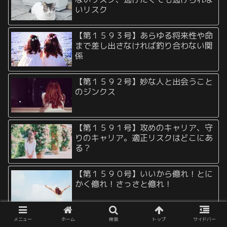
いリスク
【第１５９３号】あらゆる将来性や命
まで差し出さなければ釣り合わない関
係
【第１５９２号】妙な人と出会うこと
のジンクス
【第１５９１号】攻めのキャリア、守
りのキャリア。適正リスクはどこにあ
る？
【第１５９０号】いいから億れ！とに
かく億れ！さっさと億れ！
【第１５８９号】「家に帰ったら○○
メニュー
ホーム
検索
トップ
サイドバー