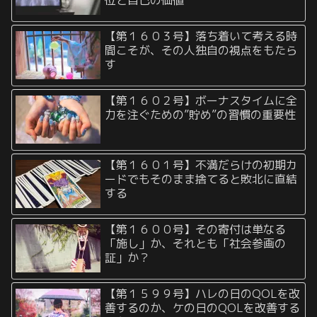
位と自己の価値
【第１６０３号】落ち着いて考える時
間こそが、その人独自の視点をもたら
す
【第１６０２号】ボーナスタイムに全
力を注ぐための”貯め”の習慣の重要性
【第１６０１号】不満だらけの初期カ
ードでもそのまま捨てると敗北に直結
する
【第１６００号】その寄付は単なる
「施し」か、それとも「社会参画の
証」か？
【第１５９９号】ハレの日のQOLを改
善するのか、ケの日のQOLを改善する