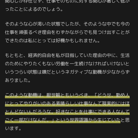
関心しか存在せず、仕事そのものに対する関心が著しく低か
ったことによるのでしょう。
そのような心が渇いた状態でしたが、そのような中でも今の
仕事を頑張るべき理由をわずかながらでも見つけ出すことが
できたのは私にとっては好機かもしれません。
もともと、経済的自由を私が目指していた理由の中に、生活
のためにやりたくもない労働を一生続けなければいけないと
いうつらい状態は嫌だというネガティブな動機が少なからず
ありました。
このような動機は、厭世観ともいうべき、「どうせ、勤め人
にとってやりがいのある素晴らしい仕事なんて現実的にはほ
とんどないんだろうな。好きなことを仕事にできる人なんて
ごく一部だけなんだ。」という世界認識から生じていた
と思
います。