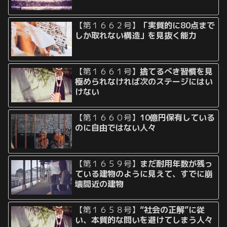
【第１６６２号】
「実質的に80点まで
しか取れない構造」を見抜く能力
【第１６６１号】
捨てるべき習慣を見
極められなければ次のステージにはい
けない
【第１６６０号】
10億円保有している
のに自由ではない人々
【第１６５９号】
まだ耐用年数が残っ
ている建物のように見えて、すでに崩
壊間近の建物
【第１６５８号】
“社会の正解”に従
い、本質的な問いを避けてしまう人々