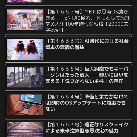
【第１６６７号】MBTIは思考OS論で
ある——ENTJに憧れ、INTJとして設計
する人生100年時代の戦略【20000文
字over】
【第１６６６号】
AI時代における社会
資本の意義の解体
【第１６６５号】
巨大組織でもキーパ
ーソンはたった数人──静かに世界を
支える「気づかれない主柱」の存在
【第１６６４号】
準備と余力がなけれ
ば即時のOSアップデートに対応でき
ない
【第１６６３号】
適正なリスクテイク
による未来逆算型意思決定の魅力