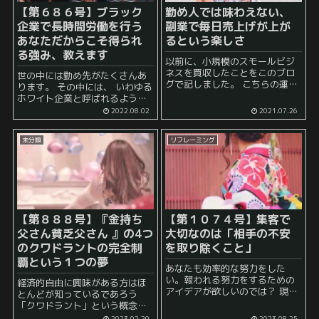
【第６８６号】ブラック
勤め人では味わえない、
企業で長時間労働を行う
副業で毎日売上げが上が
あなただからこそ得られ
るという楽しさ
る強み、教えます
以前に、小規模のスモールビジ
ネスを買収したことをこのブロ
世の中には勤め先がたくさんあ
グで記しました。 こちらの運営
ります。 その中には、 いわゆる
も細々と続けています。 運営を
ホワイト企業と呼ばれるような
していて感じたことは、 毎日売
良い環境の職場もある一方、 ブ
2022.08.02
2021.07.26
上げが上がるという状態はテン
ラック企業と呼ばれるような劣
ションが上がる！ ということ...
悪な職場環境もあります。 ブラ
未分類
リフレーミング
ック企業の定義はマチマチのよ
うですが、...
【第８８８号】『金持ち
【第１０７４号】集客で
父さん貧乏父さん 』の4つ
大切なのは「相手の不安
のクワドラントの完全制
を取り除くこと」
覇という１つの夢
あなたも効率的な努力をした
い。報われる努力をするための
経済的自由に興味がある方はほ
アイデアが欲しいのでは？ 現代
とんどが知っているであろう
のビジネス環境では、努力だけ
「クワドラント」という概念が
ではなく、その努力が報われる
あります。この概念は、著者の
2023.02.20
2023.08.25