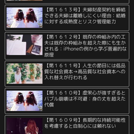
【第１６１３号】夫婦財産契約を締結
できる夫婦は離婚しにくい理由：結婚
に対する成熟度とリスク管理能力
【第１６１２号】既存の枠組み内の工
夫は既存の枠組みを超えた際にも生か
される：iPhoneの例から学ぶ普遍的な
原理
【第１６１１号】人生の節目には低品
質な社会資本→高品質な社会資本への
入れ替えが行われる
【第１６１０号】虚栄心が強すぎると
バブル崩壊は不可避：身の丈を超えた
代償
【第１６０９号】長期的な持続可能性
を考慮すると自制心には頼れない