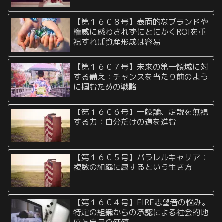
【第１６０８号】表面的なブランドや
権威に惑わされずにとにかくROIを重
視すれば資産形成は容易
【第１６０７号】未来の第一領域に対
する備え：チャンスを当たり前のよう
に掴むための戦略
【第１６０６号】一般論、定説を無視
する力：自分だけの道を進む
【第１６０５号】パラレルキャリア：
複数の組織に属するという生き方
【第１６０４号】FIRE志望者の悩み。
特定の組織からの承認による社会的地