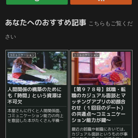
あなたへのおすすめ記事
こちらもご覧くだ
さい
コミュニケーション
コミュニケーション
人間関係の構築のために
【第９７８号】就職・転
も「時間」という資源は
職のカジュアル面談とマ
不可欠
ッチングアプリの初顔合
わせ（１回目のデート）
本屋さんに行くと人間関係面、
の共通点～コミュニケー
コミュニケーション能力の向上
ション能力が鍵～
を意図した本がたくさん平積み
にされているのをよく見かけま
最近の就職や転職においては、
す。 それだけ人間関係面で悩み
カジュアル面談というものが事
を抱えている人が多いというこ