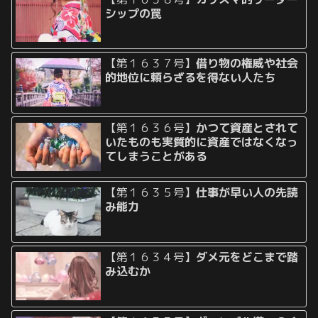
シップの罠
【第１６３７号】
借り物の権威や社会
的地位に頼らざるを得ない人たち
【第１６３６号】
かつて資産とされて
いたものも実質的に資産ではなくなっ
てしまうことがある
【第１６３５号】
仕事が早い人の先読
み能力
【第１６３４号】
ダメ元をどこまで踏
み込むか