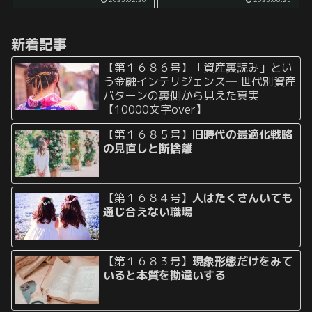
結果を手に入れたいという願望
ロバート・キヨサキ氏によれ
が共通しています。 しかし、プ
ば、4つの分類が存在するとされ
ロフィールや提案をし...
ています。 それらは、従業員
新着記事
（Eクワドラント）、自営業者
（...
【第１６８６号】「資産裏読み」とい
う金融インテリジェンス― 世代別資産
パターンの裏側から見えた真実
【10000文字over】
【第１６８５号】
旧時代の最適化戦略
の見直しと断捨離
【第１６８４号】
人はたくさんいても
通じ合えない職場
【第１６８３号】
現象形態だけをみて
いると本質を勘違いする