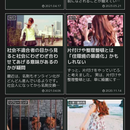
前になされることが増えている
との表れでしょう。 具体的なコ
ことをご存知でしょうか？ ま
ミュニケーション方法の悩み...
2021.04.17
2023.05.21
ず、就職・転職におけるカジュ
アル面談とは、企業と求職者の
INTJ
INTJ
間で行われる、正式な選考前に
行われる面談のことを指しま
す。 ...
社会不適合者の目から見
片付けや整理整頓とは
ると社会にわざわざ合わ
「住環境の最適化」かも
せてあげる意味があるの
しれない
かが疑問
ずっと、片付けをやっていてふ
と考えました。 実は、片付けや
最近は、名刺もオンライン化が
整理整頓とは、単に綺麗にする
どんどん進んでいるようです。
ことが重要ではなく、その時々
社会人になってから名刺交換を
の自分に応じて、住環境を最適
経験した人はたくさんいると思
2021.04.06
2020.11.14
化させることが重要なのではな
われますが、名刺交換の際には
いか、と。 そして、この住環境
細かい点までさまざまなマナー
を最適化させるというのは、...
リフレーミング
仕事・勤め先
というのがあるようです。 正直
覚えきれません。 ベ...