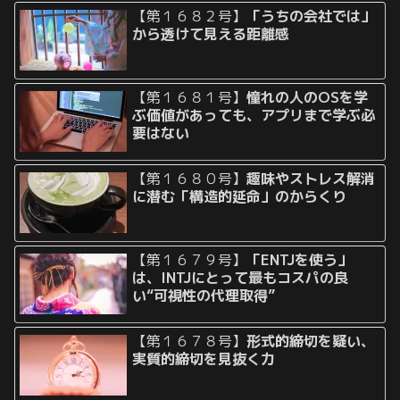
【第１６８２号】
「うちの会社では」
から透けて見える距離感
【第１６８１号】
憧れの人のOSを学
ぶ価値があっても、アプリまで学ぶ必
要はない
【第１６８０号】
趣味やストレス解消
に潜む「構造的延命」のからくり
【第１６７９号】
「ENTJを使う」
は、INTJにとって最もコスパの良
い“可視性の代理取得”
【第１６７８号】
形式的締切を疑い、
実質的締切を見抜く力