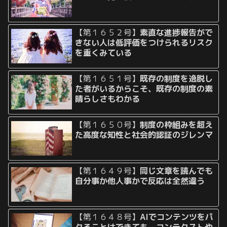
【第１６５２号】
素直な進捗報告がで
きない人は低評価をつけられるリスク
を重くみている
【第１６５１号】
既存の制度を逸脱し
た者がいるからこそ、既存の制度の素
晴らしさもわかる
【第１６５０号】
制度の枠組みを超え
た高度な知性と社会的認証のジレンマ
【第１６４９号】
同じ文章を読んでも
自分事か他人事かで反応は全然違う
【第１６４８号】
AIでコンテンツをパ
クることはできても、コンテクストや