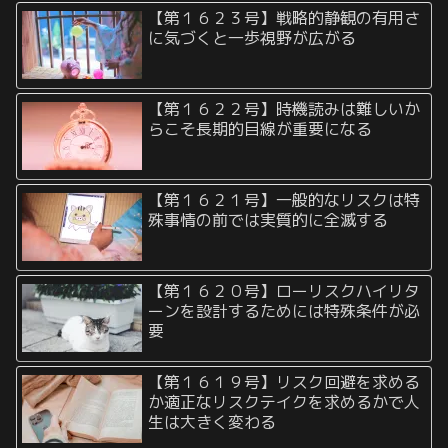
【第１６２３号】戦略的静観の有用さ
に気づくと一歩視野が広がる
【第１６２２号】時機読みは難しいか
らこそ長期的目線が重要になる
【第１６２１号】一般的なリスクは特
殊事情の前では実質的に全滅する
【第１６２０号】ローリスクハイリタ
ーンを設計するためには特殊条件が必
要
【第１６１９号】リスク回避を求める
か適正なリスクテイクを求めるかで人
生は大きく変わる