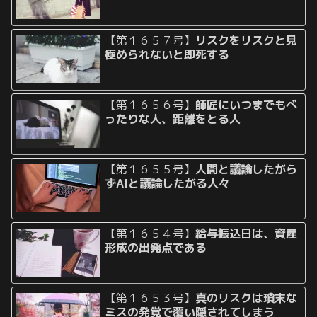
【第１６５７号】
リスクをリスクと見
極められないと即死する
【第１６５６号】
師匠にいつまでもべ
ったりな人、距離をとる人
【第１６５５号】
人間と議論したがら
ずAIと議論したがる人々
【第１６５４号】
給与振込日は、資産
形成の出発点である
【第１６５３号】
真のリスクは瑣末な
ミスの発覚で覆い隠されてしまう