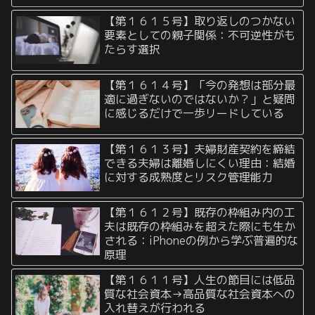
【第１６１５号】取り返しのつかない
要素としての親子関係：不可逆性がも
たらす選択
【第１６１４号】「今の発想は部分最
適に過ぎないのではないか？」と疑問
に感じるだけで一歩リードしている
【第１６１３号】夫婦財産契約を締結
できる夫婦は離婚しにくい理由：結婚
に対する成熟度とリスク管理能力
【第１６１２号】既存の枠組み内の工
夫は既存の枠組みを超えた際にも生か
される：iPhoneの例から学ぶ普遍的な
原理
【第１６１１号】人生の節目には低品
質な社会資本→高品質な社会資本への
入れ替えが行われる