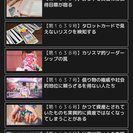
得目標が宿る
【第１６３９号】
タロットカードで見
えないリスクを検知する
【第１６３８号】
カリスマ的リーダー
シップの罠
【第１６３７号】
借り物の権威や社会
的地位に頼らざるを得ない人たち
【第１６３６号】
かつて資産とされて
いたものも実質的に資産ではなくなっ
てしまうことがある