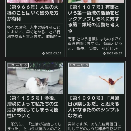
【第９６６号】人生の大
【第１１０７号】有事と
抵のことは早く始めた方
いう第一領域の活動をピ
が有利
ックアップしそれに対す
る第二領域の活動を考え
多くの場合、人生の様々なこと
る
において、早く始めることが有
利であると言えます。 時間的な
有事 という言葉にはものすごく
余裕があるうちに行動を起こ
重みを感じますね。 有事という
し、計画を立てることが重要で
と、 戦争、 災害、 などといっ
す。時間的余裕があると、物事
た、 それに対して対処すること
2023.05.09
2023.09.27
に対する余裕が生まれ、深く考
が 重要 かつ 緊急 な物事である
えたり、計画を練り直すことが
ことが多いです。 ...
できます...
リフレーミング
リフレーミング
【第１１３５号】今後、
【第１０９０号】「月曜
増税によって私たちの生
日が楽しみだ」と思える
活が破綻してしまう可能
人になるためのシンプル
性について
な方法
一般的に、 「生活が破綻してし
突然ですが、あなたは月曜日に
まった」 という状況の人のこと
対してどのような印象を抱いて