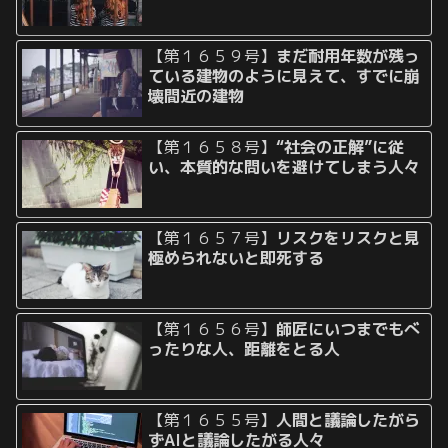
【第１６５９号】
まだ耐用年数が残っ
ている建物のように見えて、すでに崩
壊間近の建物
【第１６５８号】
“社会の正解”に従
い、本質的な問いを避けてしまう人々
【第１６５７号】
リスクをリスクと見
極められないと即死する
【第１６５６号】
師匠にいつまでもべ
ったりな人、距離をとる人
【第１６５５号】
人間と議論したがら
ずAIと議論したがる人々