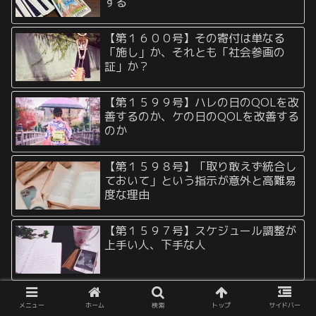
する
【第１６００号】その寄付は単なる
「施し」か、それとも「社会参画の
証」か？
【第１５９９号】ハレの日のQOLを改
善するのか、ケの日のQOLを改善する
のか
【第１５９８号】「取り敢えず統合し
ておいて」という指示が意外と高難易
度な理由
【第１５９７号】スケジュール調整が
上手い人、下手な人
【第１５９６号】書いてあることに指
メニュー
ホーム
検索
トップ
サイドバー
摘したりケチをつけるのは簡単でも、