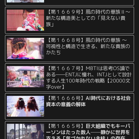
【第１６６９号】風の時代の華族Ⅱ〜
新たな構造美としての「見えない貴
族」
【第１６６８号】風の時代の華族 〜
可視性と構造で生きる、新たな貴族の
かたち
【第１６６７号】MBTIは思考OS論で
ある——ENTJに憧れ、INTJとして設計
する人生100年時代の戦略【20000文
字over】
【第１６６６号】
AI時代における社会
資本の意義の解体
【第１６６５号】
巨大組織でもキーパ
ーソンはたった数人──静かに世界を
支える「気づかれない主柱」の存在