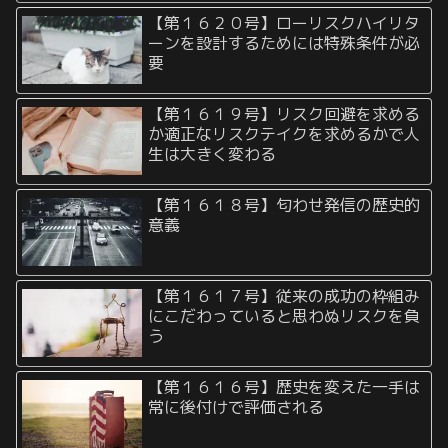
【第１６２０号】ローリスクハイリタ
ーンを設計するためには特殊条件が必
要
【第１６１９号】リスク回避を求める
か適正なリスクテイクを求めるかで人
生は大きく変わる
【第１６１８号】匂わせ発信の歴史的
意義
【第１６１７号】従来の成功の枠組み
にこだわっていると思わぬリスクを負
う
【第１６１６号】歴史を変えた一手は
常に後付けで評価される