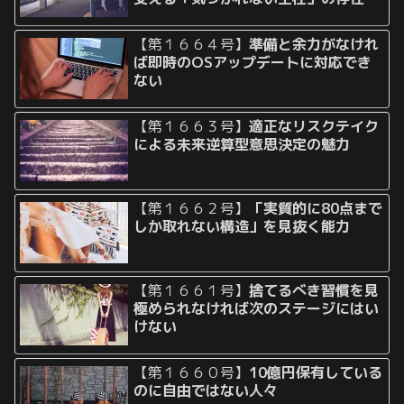
【第１６６４号】
準備と余力がなけれ
ば即時のOSアップデートに対応でき
ない
【第１６６３号】
適正なリスクテイク
による未来逆算型意思決定の魅力
【第１６６２号】
「実質的に80点まで
しか取れない構造」を見抜く能力
【第１６６１号】
捨てるべき習慣を見
極められなければ次のステージにはい
けない
【第１６６０号】
10億円保有している
のに自由ではない人々