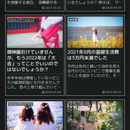
を想像する場合、 浪費癖が多い
いるでしょうか？ 例えば、 サザ
とか そこまでそもそも稼げてい
エさん症候群 という言葉がある
2023.10.25
2023.09.10
ない といった理由が真っ先に思
ように、 日曜の夜は仕事・学校
い浮かぶことでしょう。 そし
の事を考えると憂鬱になったり
コミュニケーション
未分類
て、実際にそのよ...
する人が多いようです。 サザエ
さ...
御神籤引けていません
2021年8月の基礎生活費
が、もう2022年は「大
は5万円未満でした
吉」ってことでいいので
今月は先月に続いて自炊を控え
はないでしょうか？
る代わりにコンビニで食事を買
うことを試みていたので、その
年末年始は帰省していないどこ
分生活費がかなり上がったので
ろか結局初詣にも行きませんで
はないか、と考えていたので、
した。 色々と取り組んでいて気
せっかくなので確認しました。
がついたらお正月が終わってい
2022.01.04
2021.08.31
結論から言うと、 2021年8月の
たためです。 ところで何故わざ
基礎生活費は5万円に満...
わざ寒い中、人混みも多い中、
コミュニケーション
リフレーミング
多くの人が初詣というイベント
に行くのだろうか？ ...