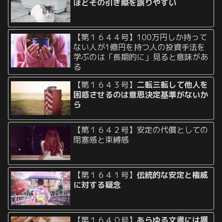
ほどその引き際を誤りやすい
【第１６４４号】100万円しか持って
ない人が1億円を持つ人の投資手法を
学ぶのは「長期的に」見ると意味があ
る
【第１６４３号】
二転三転して他人を
困惑させるのは意思決定基準がないか
ら
【第１６４２号】安定の代償としての
閉塞感と束縛感
【第１６４１号】
伝統的な安定と権威
に対する疑念
【第１６４０号】
あらゆる文書には獲