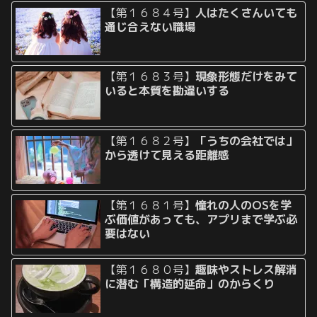
【第１６８４号】
人はたくさんいても
通じ合えない職場
【第１６８３号】
現象形態だけをみて
いると本質を勘違いする
【第１６８２号】
「うちの会社では」
から透けて見える距離感
【第１６８１号】
憧れの人のOSを学
ぶ価値があっても、アプリまで学ぶ必
要はない
【第１６８０号】
趣味やストレス解消
に潜む「構造的延命」のからくり