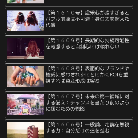
【第１６１０号】虚栄心が強すぎると
バブル崩壊は不可避：身の丈を超えた
代償
【第１６０９号】長期的な持続可能性
を考慮すると自制心には頼れない
【第１６０８号】表面的なブランドや
権威に惑わされずにとにかくROIを重
視すれば資産形成は容易
【第１６０７号】未来の第一領域に対
する備え：チャンスを当たり前のよう
に掴むための戦略
【第１６０６号】一般論、定説を無視
する力：自分だけの道を進む