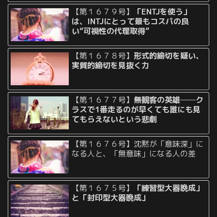
【第１６７９号】
「ENTJを使う」
は、INTJにとって最もコスパの良
い“可視性の代理取得”
【第１６７８号】
形式的締切を疑い、
実質的締切を見抜く力
【第１６７７号】
無観客の英雄──ク
ラスで1番走るのが早くても誰にも見
てもらえないという悲劇
【第１６７６号】沈黙が「意味深」に
なる人と、「無意味」になる人の差
【第１６７５号】
「練習型大器晩成」
と「封印型大器晩成」