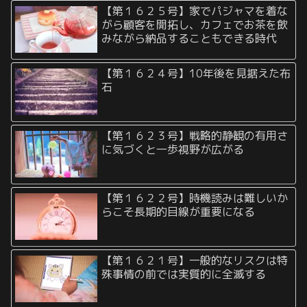
【第１６２５号】家でパジャマを着な
がら顧客を開拓し、カフェでお茶を飲
みながら納品することもできる時代
【第１６２４号】10年後を見据えた布
石
【第１６２３号】戦略的静観の有用さ
に気づくと一歩視野が広がる
【第１６２２号】時機読みは難しいか
らこそ長期的目線が重要になる
【第１６２１号】一般的なリスクは特
殊事情の前では実質的に全滅する