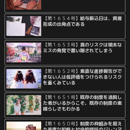
【第１６５４号】
給与振込日は、資産
形成の出発点である
【第１６５３号】
真のリスクは瑣末な
ミスの発覚で覆い隠されてしまう
【第１６５２号】
素直な進捗報告がで
きない人は低評価をつけられるリスク
を重くみている
【第１６５１号】
既存の制度を逸脱し
た者がいるからこそ、既存の制度の素
晴らしさもわかる
【第１６５０号】
制度の枠組みを超え
た高度な知性と社会的認証のジレンマ