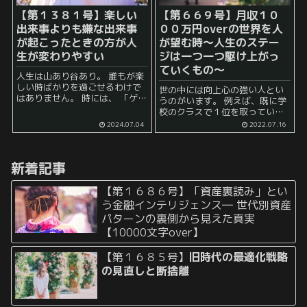
【第１３８１号】楽しい
【第６６９号】月収１０
出来事よりも嫌な出来事
００万円overの世界を人
が起こったときの方が人
が望む時～人生のステー
生が変わりやすい
ジは一つ一つ駆け上がっ
ていくもの～
人生は山あり谷あり。 誰もが楽
しい時ばかりを過ごせるわけで
世の中には向上心の強い人とい
はありません。 時には、 「ゲ
うのがいます。 例えば、既に学
ッ！」 とか 「どうして私がこん
校のクラスで１位を取っている
な目に」 と感じてしまうような
のにもかかわらず、 「もっと
2024.07.04
2022.07.16
出来事もあるでしょう。 何な
○○できるようになりたいんだ
ら、 「私の...
よね～」 などと言い出したりす
る人いませんか？ 傍から見てい
新着記事
ると、 ...
【第１６８６号】「資産裏読み」とい
う金融インテリジェンス― 世代別資産
パターンの裏側から見えた真実
【10000文字over】
【第１６８５号】
旧時代の最適化戦略
の見直しと断捨離