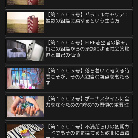
【第１６０５号】パラレルキャリア：
複数の組織に属するという生き方
【第１６０４号】FIRE志望者の悩み。
特定の組織からの承認による社会的地
位と自己の価値
【第１６０３号】落ち着いて考える時
間こそが、その人独自の視点をもたら
す
【第１６０２号】ボーナスタイムに全
力を注ぐための”貯め”の習慣の重要性
【第１６０１号】不満だらけの初期カ
ードでもそのまま捨てると敗北に直結