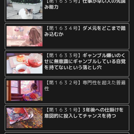
【第１６３５号】
仕事が早い人の先読
み能力
【第１６３４号】
ダメ元をどこまで踏
み込むか
【第１６３３号】
ギャンブル嫌いのく
せに無意識にギャンブルしている自覚
を持てないという落とし穴
【第１６３２号】専門性を超えた普遍
性
【第１６３１号】
3年後への仕掛けを
意図的に投入してチャンスを待つ