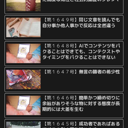
【第１６４９号】
同じ文章を読んでも
自分事か他人事かで反応は全然違う
【第１６４８号】
AIでコンテンツをパ
クることはできても、コンテクストや
タイミングをパクることはできない
【第１６４７号】
無言の勝者の希少性
【第１６４６号】
簡単かつ締め切りに
余裕がありそうな物に対する態度が長
期的には大差を生む
【第１６４５号】
成功者であればある