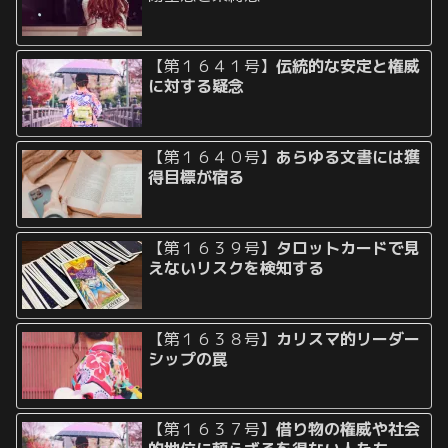
【第１６４１号】
伝統的な安定と権威
に対する疑念
【第１６４０号】
あらゆる文書には獲
得目標が宿る
【第１６３９号】
タロットカードで見
えないリスクを検知する
【第１６３８号】
カリスマ的リーダー
シップの罠
【第１６３７号】
借り物の権威や社会