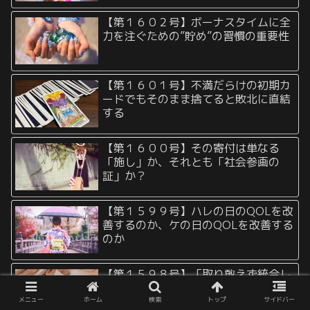
【第１６０２号】ボーナスタイムに全
力を注ぐための”貯め”の習慣の重要性
【第１６０１号】不満だらけの初期カ
ードでもそのまま捨てると敗北に直結
する
【第１６００号】その寄付は単なる
「施し」か、それとも「社会参画の
証」か？
【第１５９９号】ハレの日のQOLを改
善するのか、ケの日のQOLを改善する
のか
【第１５９８号】「取り敢えず統合し
ておいて」という指示が意外と高難易
度な理由
メニュー
ホーム
検索
トップ
サイドバー