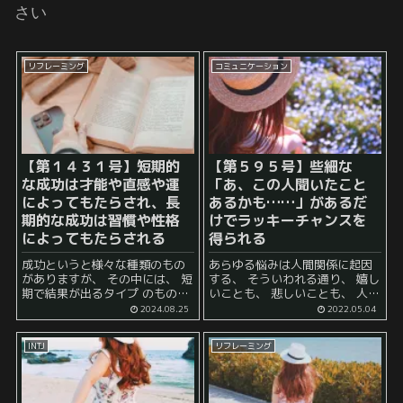
さい
リフレーミング
コミュニケーション
【第１４３１号】短期的
【第５９５号】些細な
な成功は才能や直感や運
「あ、この人聞いたこと
によってもたらされ、長
あるかも……」があるだ
期的な成功は習慣や性格
けでラッキーチャンスを
によってもたらされる
得られる
成功というと様々な種類のもの
あらゆる悩みは人間関係に起因
がありますが、 その中には、 短
する、 そういわれる通り、 嬉し
期で結果が出るタイプ のものと
いことも、 悲しいことも、 人間
長期で結果が出るタイプ のもの
を通してやってくることが多い
2024.08.25
2022.05.04
があります。 早熟 と呼ばれる人
ものです。 例えば、あなたが仕
もいれば、 大器晩成 と呼ばれ...
事をしていて毎月給与をもらえ
INTJ
リフレーミング
る立場にいる場合、 その...