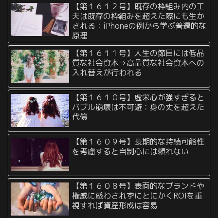
【第１６１２号】既存の枠組み内の工
夫は既存の枠組みを超えた際にも生か
される：iPhoneの例から学ぶ普遍的な
原理
【第１６１１号】人生の節目には低品
質な社会資本→高品質な社会資本への
入れ替えが行われる
【第１６１０号】虚栄心が強すぎると
バブル崩壊は不可避：身の丈を超えた
代償
【第１６０９号】長期的な持続可能性
を考慮すると自制心には頼れない
【第１６０８号】表面的なブランドや
権威に惑わされずにとにかくROIを重
視すれば資産形成は容易