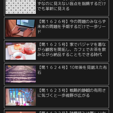
ずなのに見えない盲点を指摘するだけ
でも革新に見える
【第１６２６号】今の問題のみならず
未来の問題を予期するだけで一歩リー
ド
【第１６２５号】家でパジャマを着な
がら顧客を開拓し、カフェでお茶を飲
みながら納品することもできる時代
【第１６２４号】10年後を見据えた布
石
【第１６２３号】戦略的静観の有用さ
に気づくと一歩視野が広がる