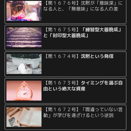
【第１６７６号】沈黙が「意味深」に
なる人と、「無意味」になる人の差
【第１６７５号】
「練習型大器晩成」
と「封印型大器晩成」
【第１６７４号】
沈黙という発信
【第１６７３号】
タイミングを選ぶ自
由という絶大な資産
【第１６７２号】「間違っていない言
動」が学びを遠ざけるという逆説