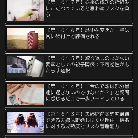
【第１６１７号】従来の成功の枠組み
にこだわっていると思わぬリスクを負
う
【第１６１６号】歴史を変えた一手は
常に後付けで評価される
【第１６１５号】取り返しのつかない
要素としての親子関係：不可逆性がも
たらす選択
【第１６１４号】「今の発想は部分最
適に過ぎないのではないか？」と疑問
に感じるだけで一歩リードしている
【第１６１３号】夫婦財産契約を締結
できる夫婦は離婚しにくい理由：結婚
に対する成熟度とリスク管理能力