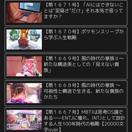
【第１６７１号】「AIにはできないこ
とは“泥臭さ”だけ」それ本気で思って
ますか？
【第１６７０号】ポケモンスリープか
ら学ぶ人生戦略
【第１６６９号】風の時代の華族Ⅱ〜
新たな構造美としての「見えない貴
族」
【第１６６８号】風の時代の華族 〜
可視性と構造で生きる、新たな貴族の
かたち
【第１６６７号】MBTIは思考OS論で
ある——ENTJに憧れ、INTJとして設計
する人生100年時代の戦略【20000文
字over】