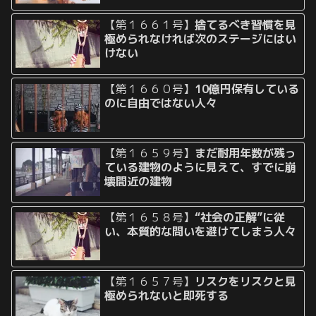
【第１６６１号】
捨てるべき習慣を見
極められなければ次のステージにはい
けない
【第１６６０号】
10億円保有している
のに自由ではない人々
【第１６５９号】
まだ耐用年数が残っ
ている建物のように見えて、すでに崩
壊間近の建物
【第１６５８号】
“社会の正解”に従
い、本質的な問いを避けてしまう人々
【第１６５７号】
リスクをリスクと見
極められないと即死する