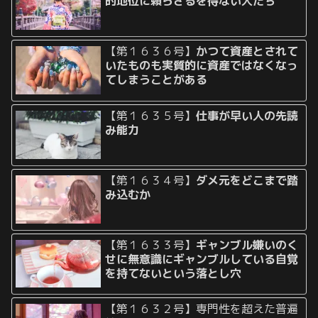
的地位に頼らざるを得ない人たち
【第１６３６号】
かつて資産とされて
いたものも実質的に資産ではなくなっ
てしまうことがある
【第１６３５号】
仕事が早い人の先読
み能力
【第１６３４号】
ダメ元をどこまで踏
み込むか
【第１６３３号】
ギャンブル嫌いのく
せに無意識にギャンブルしている自覚
を持てないという落とし穴
【第１６３２号】専門性を超えた普遍