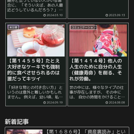
随分と会っていない人がいる場
という願望をも持っています。
合に、 「そういえば、あの人最
後者の引力はかなり強力です。
近どうしているんだろう？」 と
頑張って前へ進もうとしても、
考えることがありませんか？ こ
2024.03.10
2023.09.13
「いや、でも、」...
の時の 「気になるあの人」 とい
うのは、 とても親しい人 もいれ
未分類
コミュニケーション
ば、 別...
【第１４５５号】たとえ
【第１４１４号】他人の
大好きなケーキでも強制
人生のために自分の人生
的に食べさせられるのは
（健康寿命）を削る、そ
誰だってキツイ
れが労働。
「好きな物との付き合い方」 と
世の中には、様々なタイプの仕
いうのは意外と難しいかもしれ
事が存在しますが、 その中に
ません。 例えば、幼い頃、私の
は、 自分の時間をかけることに
近所にチーズが大好きな男の子
よって成すことができる仕事 と
2024.09.19
2024.08.08
がいました。 毎回チーズばかり
いうものが存在し、 かつ、その
その子が食べることから、母親
ような仕事の種類がもっとも多
がある時 「このチーズをすべて
いのではないでしょうか。 一般
新着記事
食べて」 ...
的に...
【第１６８６号】「資産裏読み」とい