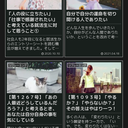
「人の役に立ちたい」
自分で自分の運命を切り
「仕事で感謝されたい」
開ける人でありたい
と考えている就活生に対
どんな人生を歩んでいきたい
して思うこと①
か、自分がどんな人間でありた
いか、ということを改めて考え
社会人も2年目になると就活生か
ていくと、やはり現段階では、
らのエントリーシートを読む機
自分で自分の運命を切り開ける
会が増えてきました。そして、
人でありたい、と考えていま
そこには「人の役に立ちたい」
2020.10.10
2021.04.18
す。 これは、逆に言えば、どん
「ありがとうと言われる仕事を
な理不尽な状況や逆境に遭った
したい」と書かれていることが
りしたとし...
リフレーミング
リフレーミング
多いです。
【第１２６７号】「あの
【第１０９３号】「やる
人最近どうしているんだ
か？」「やらないか？」
ろう？」と考えるとき、
その答えはやはり一つ！
あなたは自分自身の事を
多くの人は、 「変わりたい」 と
気にしている
いう願望を持つ一方で、 「い
や、でも、変わりたくはない」