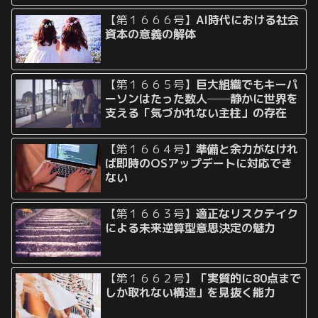
【第１６６６号】
AI時代における社会
資本の意義の解体
【第１６６５号】
巨大組織でもキーパ
ーソンはたった数人──静かに世界を
支える「気づかれない主柱」の存在
【第１６６４号】
準備と余力がなけれ
ば即時のOSアップデートに対応でき
ない
【第１６６３号】
適正なリスクテイク
による未来逆算型意思決定の魅力
【第１６６２号】
「実質的に80点まで
しか取れない構造」を見抜く能力