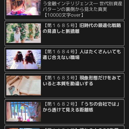
う金融インテリジェンス― 世代別資産
パターンの裏側から見えた真実
【10000文字over】
【第１６８５号】
旧時代の最適化戦略
の見直しと断捨離
【第１６８４号】
人はたくさんいても
通じ合えない職場
【第１６８３号】
現象形態だけをみて
いると本質を勘違いする
【第１６８２号】
「うちの会社では」
から透けて見える距離感