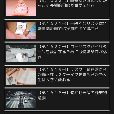
【第１６２２号】時機読みは難しいか
らこそ長期的目線が重要になる
【第１６２１号】一般的なリスクは特
殊事情の前では実質的に全滅する
【第１６２０号】ローリスクハイリタ
ーンを設計するためには特殊条件が必
要
【第１６１９号】リスク回避を求める
か適正なリスクテイクを求めるかで人
生は大きく変わる
【第１６１８号】匂わせ発信の歴史的
意義