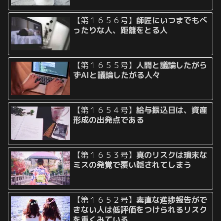
【第１６５６号】
師匠にいつまでもべ
ったりな人、距離をとる人
【第１６５５号】
人間と議論したがら
ずAIと議論したがる人々
【第１６５４号】
給与振込日は、資産
形成の出発点である
【第１６５３号】
真のリスクは瑣末な
ミスの発覚で覆い隠されてしまう
【第１６５２号】
素直な進捗報告がで
きない人は低評価をつけられるリスク
を重くみている