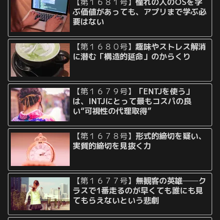
【第１６８１号】
憧れの人のOSを学
ぶ価値があっても、アプリまで学ぶ必
要はない
【第１６８０号】
趣味やストレス解消
に潜む「構造的延命」のからくり
【第１６７９号】
「ENTJを使う」
は、INTJにとって最もコスパの良
い“可視性の代理取得”
【第１６７８号】
形式的締切を疑い、
実質的締切を見抜く力
【第１６７７号】
無観客の英雄──ク
ラスで1番走るのが早くても誰にも見
てもらえないという悲劇