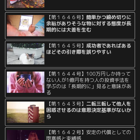
【第１６４６号】
簡単かつ締め切りに
余裕がありそうな物に対する態度が長
期的には大差を生む
【第１６４５号】
成功者であればある
ほどその引き際を誤りやすい
【第１６４４号】100万円しか持って
ない人が1億円を持つ人の投資手法を
学ぶのは「長期的に」見ると意味があ
る
【第１６４３号】
二転三転して他人を
困惑させるのは意思決定基準がないか
ら
【第１６４２号】安定の代償としての
閉塞感と束縛感