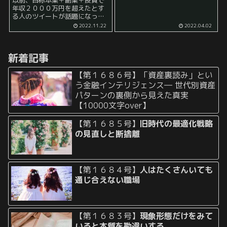
以前、自称本業＋副業＋投資で
ている人は多いと考えられま
年収２０００万円を超えたとす
す。 しかし、同時に 「実際に勤
る人のツイートが話題になって
め先で働くまではその勤め先が
いました。 この人は自称独身貴
2022.11.22
2022.04.02
ブラック企業なのかどうかはよ
族だそうですが、 それによれ
くわ...
ば、 【年収2,000万円を超える
と？】 ・値段を気にせずご飯を
新着記事
頼...
【第１６８６号】「資産裏読み」とい
う金融インテリジェンス― 世代別資産
パターンの裏側から見えた真実
【10000文字over】
【第１６８５号】
旧時代の最適化戦略
の見直しと断捨離
【第１６８４号】
人はたくさんいても
通じ合えない職場
【第１６８３号】
現象形態だけをみて
いると本質を勘違いする