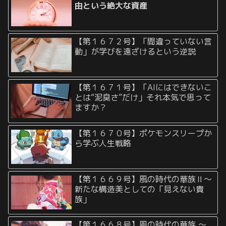
由という絶大な資産
【第１６７２号】「間違っていない言
動」が学びを遠ざけるという逆説
【第１６７１号】「AIにはできないこ
とは“泥臭さ”だけ」それ本気で思って
ますか？
【第１６７０号】ポケモンスリープか
ら学ぶ人生戦略
【第１６６９号】風の時代の華族Ⅱ〜
新たな構造美としての「見えない貴
族」
【第１６６８号】風の時代の華族 〜