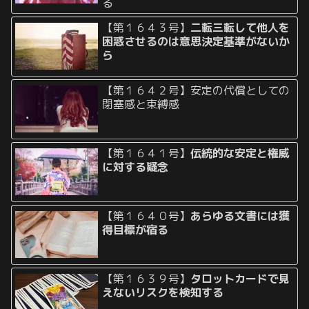
る
【第１６４３号】
二転三転して他人を
困惑させるのは意思決定基準がないか
ら
【第１６４２号】安定の代償としての
閉塞感と束縛感
【第１６４１号】
伝統的な安定と権威
に対する疑念
【第１６４０号】
あらゆる文書には獲
得目標が宿る
【第１６３９号】
タロットカードで見
えないリスクを検知する