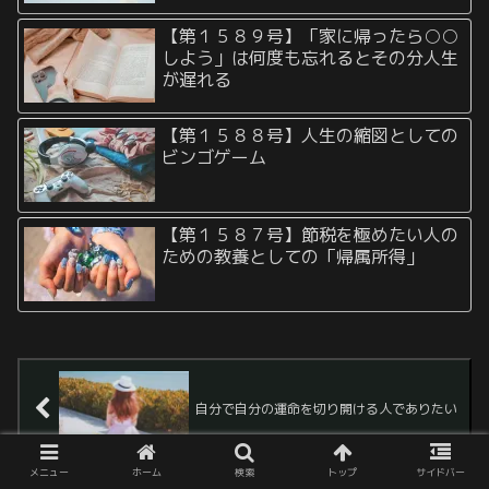
【第１５８９号】「家に帰ったら○○
しよう」は何度も忘れるとその分人生
が遅れる
【第１５８８号】人生の縮図としての
ビンゴゲーム
【第１５８７号】節税を極めたい人の
ための教養としての「帰属所得」
自分で自分の運命を切り開ける人でありたい
メニュー
ホーム
検索
トップ
サイドバー