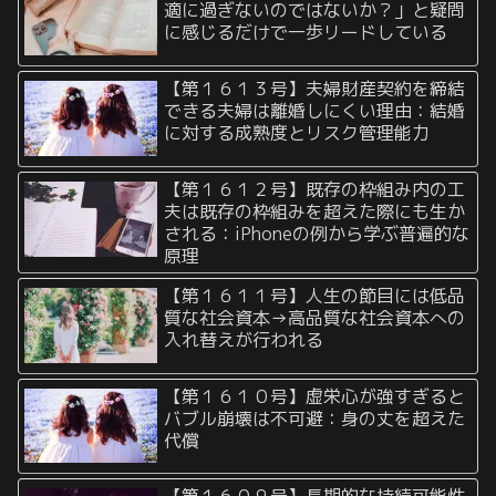
適に過ぎないのではないか？」と疑問
に感じるだけで一歩リードしている
【第１６１３号】夫婦財産契約を締結
できる夫婦は離婚しにくい理由：結婚
に対する成熟度とリスク管理能力
【第１６１２号】既存の枠組み内の工
夫は既存の枠組みを超えた際にも生か
される：iPhoneの例から学ぶ普遍的な
原理
【第１６１１号】人生の節目には低品
質な社会資本→高品質な社会資本への
入れ替えが行われる
【第１６１０号】虚栄心が強すぎると
バブル崩壊は不可避：身の丈を超えた
代償