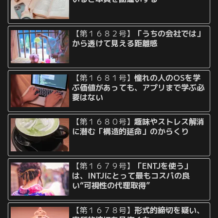
【第１６８２号】
「うちの会社では」
から透けて見える距離感
【第１６８１号】
憧れの人のOSを学
ぶ価値があっても、アプリまで学ぶ必
要はない
【第１６８０号】
趣味やストレス解消
に潜む「構造的延命」のからくり
【第１６７９号】
「ENTJを使う」
は、INTJにとって最もコスパの良
い“可視性の代理取得”
【第１６７８号】
形式的締切を疑い、