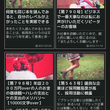
何度も同じ本を読んでみ
【第７９０号】ビジネス
ると、自分のレベルが上
で一番大事なのは私にお
がったことを実感できる
声がけいただくリピータ
ーのお客様
本をたくさん読んでみるとわか
ることは、結局本というのは文
お仕事を依頼いただく中で、個
章という形を通して著者と非同
人的に嬉しいと感じるのは、
期型のコミュニケーションをと
「またよろしくお願いします」
っているということです。 会話
といった言葉や、 その後、実際
2021.05.03
2022.11.14
のように同期型のコミュニケー
にリピーターとして、私個人に
ションを取っているときの違い
対してお声がけいただく時で
は、リアルタイムに情報の受け
リフレーミング
仕事・勤め先
す。 世の中には色々なタイプの
手の反...
仕事があります...
【第７９８号】年収２０
【第５６３号】優良な企
００万円overの人のお金
業ほど採用難易度が高
の価値観～ハレの支出と
く、採用活動に慎重
ケの支出のメリハリ～
「ブラック企業には就職したく
【10000文字over】
ない」 あるいは 「ブラック企業
には転職したくない」 そう感じ