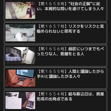
【第１６５８号】
“社会の正解”に従
い、本質的な問いを避けてしまう人々
【第１６５７号】
リスクをリスクと見
極められないと即死する
【第１６５６号】
師匠にいつまでもべ
ったりな人、距離をとる人
【第１６５５号】
人間と議論したがら
ずAIと議論したがる人々
【第１６５４号】
給与振込日は、資産
形成の出発点である