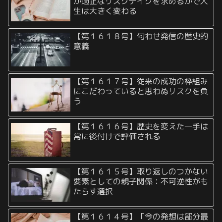
か適正なリスクテイクを求めるかで人
生は大きく変わる
【第１６１８号】匂わせ発信の歴史的
意義
【第１６１７号】従来の成功の枠組み
にこだわっていると思わぬリスクを負
う
【第１６１６号】歴史を変えた一手は
常に後付けで評価される
【第１６１５号】取り返しのつかない
要素としての親子関係：不可逆性がも
たらす選択
【第１６１４号】「今の発想は部分最