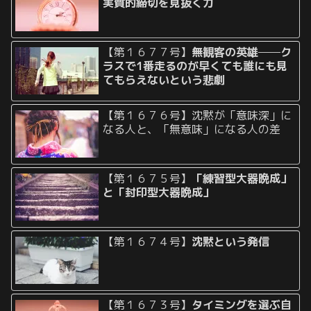
実質的締切を見抜く力
【第１６７７号】
無観客の英雄──ク
ラスで1番走るのが早くても誰にも見
てもらえないという悲劇
【第１６７６号】沈黙が「意味深」に
なる人と、「無意味」になる人の差
【第１６７５号】
「練習型大器晩成」
と「封印型大器晩成」
【第１６７４号】
沈黙という発信
【第１６７３号】
タイミングを選ぶ自