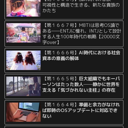
可視性と構造で生きる、新たな貴族の
かたち
【第１６６７号】MBTIは思考OS論で
ある——ENTJに憧れ、INTJとして設計
する人生100年時代の戦略【20000文
字over】
【第１６６６号】
AI時代における社会
資本の意義の解体
【第１６６５号】
巨大組織でもキーパ
ーソンはたった数人──静かに世界を
支える「気づかれない主柱」の存在
【第１６６４号】
準備と余力がなけれ
ば即時のOSアップデートに対応でき
ない