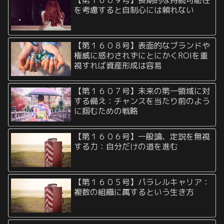
【第１６０９号】長期的な持続可能性
を考慮すると自制心には頼れない
【第１６０８号】表面的なブランドや
権威に惑わされずにとにかくROIを重
視すれば資産形成は容易
【第１６０７号】未来の第一領域に対
する備え：チャンスを当たり前のよう
に掴むための戦略
【第１６０６号】一般論、定説を無視
する力：自分だけの道を進む
【第１６０５号】パラレルキャリア：
複数の組織に属するという生き方