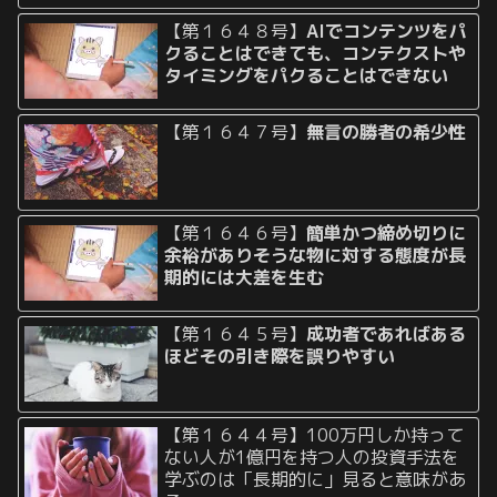
【第１６４８号】
AIでコンテンツをパ
クることはできても、コンテクストや
タイミングをパクることはできない
【第１６４７号】
無言の勝者の希少性
【第１６４６号】
簡単かつ締め切りに
余裕がありそうな物に対する態度が長
期的には大差を生む
【第１６４５号】
成功者であればある
ほどその引き際を誤りやすい
【第１６４４号】100万円しか持って
ない人が1億円を持つ人の投資手法を
学ぶのは「長期的に」見ると意味があ