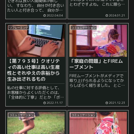
できれば良い人間関係が欲し
とわざですよね。 これに限ら
い、 すなわち、 自分が付き合い
ず、 「良いことが続いているか
たい人と付き合って、 自分が付
らといって調子に乗るな」 とい
き合いたくない人とはなるべく
2022.04.04
2024.01.21
う助言は昔から非常に多いで
付き合いたくない、 そう考えて
す。 しかし、悲しいかな、これ
いる人は多いと思います。 しか
を個人...
リフレーミング
コミュニケーション
し、 「ではそうすればよい...
【第７９３号】クオリテ
「家庭の問題」とFIREム
ィの高い仕事は高い生産
ーブメント
性とそれゆえの余裕から
FIREムーブメントがメディアで
生み出されるもの
取り上げられるようになってか
らしばらく経ちました。 ところ
私の仕事に対する評価として、
で、このFIREムーブメントが何
お客様からよくいただくのは、
故流行ったのかということとと
「全体的に丁寧」 だとか 「ボリ
もに頭の隅で考えるのは、 実家
ュームがある」「読みごたえが
2022.11.17
2021.12.23
暮らしでFIREするという方向性
ある」 だとか 「かなり早い」
を模索している...
だとか 「細かいところまで検討
コミュニケーション
コミュニケーション
している」 ...