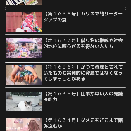
【第１６３８号】
カリスマ的リーダー
シップの罠
【第１６３７号】
借り物の権威や社会
的地位に頼らざるを得ない人たち
【第１６３６号】
かつて資産とされて
いたものも実質的に資産ではなくなっ
てしまうことがある
【第１６３５号】
仕事が早い人の先読
み能力
【第１６３４号】
ダメ元をどこまで踏
み込むか