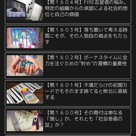
【第１６０４号】FIRE志望者の悩み。
特定の組織からの承認による社会的地
位と自己の価値
【第１６０３号】落ち着いて考える時
間こそが、その人独自の視点をもたら
す
【第１６０２号】ボーナスタイムに全
力を注ぐための”貯め”の習慣の重要性
【第１６０１号】不満だらけの初期カ
ードでもそのまま捨てると敗北に直結
する
【第１６００号】その寄付は単なる
「施し」か、それとも「社会参画の
証」か？