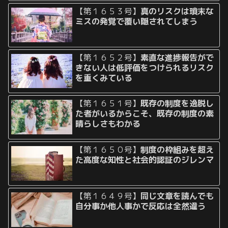
【第１６５３号】
真のリスクは瑣末な
ミスの発覚で覆い隠されてしまう
【第１６５２号】
素直な進捗報告がで
きない人は低評価をつけられるリスク
を重くみている
【第１６５１号】
既存の制度を逸脱し
た者がいるからこそ、既存の制度の素
晴らしさもわかる
【第１６５０号】
制度の枠組みを超え
た高度な知性と社会的認証のジレンマ
【第１６４９号】
同じ文章を読んでも
自分事か他人事かで反応は全然違う