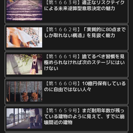
【第１６６３号】
適正なリスクテイク
による未来逆算型意思決定の魅力
【第１６６２号】
「実質的に80点まで
しか取れない構造」を見抜く能力
【第１６６１号】
捨てるべき習慣を見
極められなければ次のステージにはい
けない
【第１６６０号】
10億円保有している
のに自由ではない人々
【第１６５９号】
まだ耐用年数が残っ
ている建物のように見えて、すでに崩
壊間近の建物