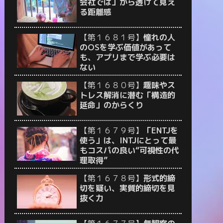
会社では」から透けて見え
る距離感
【第１６８１号】
憧れの人
のOSを学ぶ価値があって
も、アプリまで学ぶ必要は
ない
【第１６８０号】
趣味やス
トレス解消に潜む「構造的
延命」のからくり
【第１６７９号】
「ENTJを
使う」は、INTJにとって最
もコスパの良い“可視性の代
理取得”
【第１６７８号】
形式的締
切を疑い、実質的締切を見
抜く力