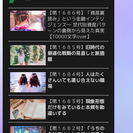
【第１６８６号】「資産裏
読み」という金融インテリ
ジェンス― 世代別資産パタ
ーンの裏側から見えた真実
【10000文字over】
【第１６８５号】
旧時代の
最適化戦略の見直しと断捨
離
【第１６８４号】
人はたく
さんいても通じ合えない職
場
【第１６８３号】
現象形態
だけをみていると本質を勘
違いする
【第１６８２号】
「うちの