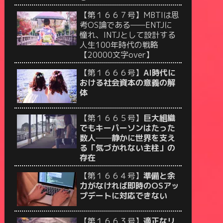
【第１６６７号】MBTIは思
考OS論である——ENTJに
憧れ、INTJとして設計する
人生100年時代の戦略
【20000文字over】
【第１６６６号】
AI時代に
おける社会資本の意義の解
体
【第１６６５号】
巨大組織
でもキーパーソンはたった
数人──静かに世界を支え
る「気づかれない主柱」の
存在
【第１６６４号】
準備と余
力がなければ即時のOSアッ
プデートに対応できない
【第１６６３号】
適正なリ