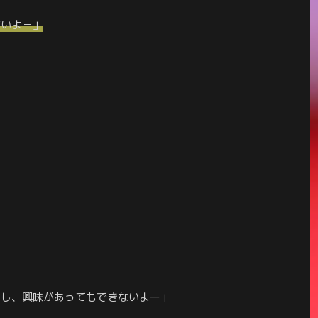
ない
よ
－」
いし、興味があってもできないよー」