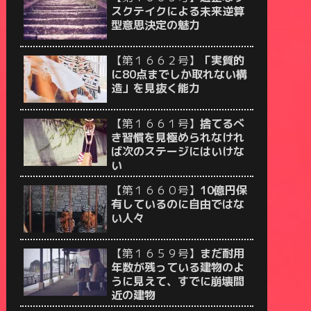
スクテイクによる未来逆算
型意思決定の魅力
【第１６６２号】
「実質的
に80点までしか取れない構
造」を見抜く能力
【第１６６１号】
捨てるべ
き習慣を見極められなけれ
ば次のステージにはいけな
い
【第１６６０号】
10億円保
有しているのに自由ではな
い人々
【第１６５９号】
まだ耐用
年数が残っている建物のよ
うに見えて、すでに崩壊間
近の建物