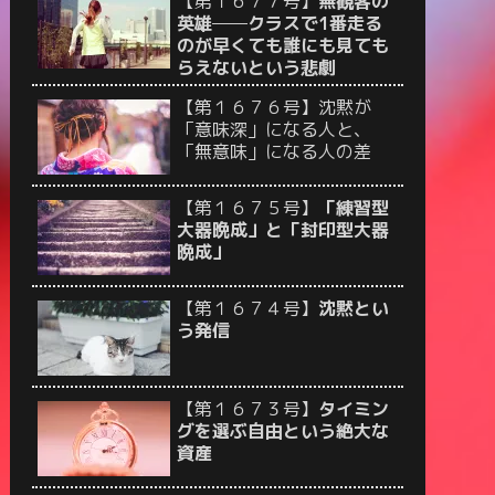
【第１６７７号】
無観客の
英雄──クラスで1番走る
のが早くても誰にも見ても
らえないという悲劇
【第１６７６号】沈黙が
「意味深」になる人と、
「無意味」になる人の差
【第１６７５号】
「練習型
大器晩成」と「封印型大器
晩成」
【第１６７４号】
沈黙とい
う発信
【第１６７３号】
タイミン
グを選ぶ自由という絶大な
資産