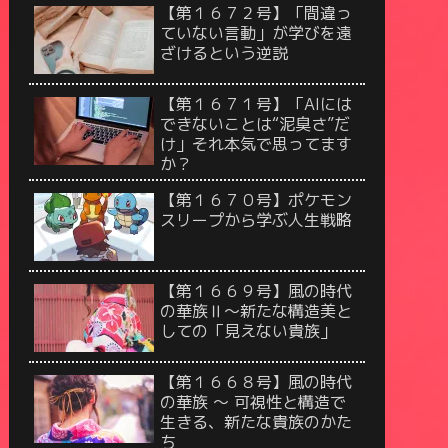
【第１６７２号】「間違っ
ていない言動」が学びを遠
ざけるという逆説
【第１６７１号】「AIには
できないことは“泥臭さ”だ
け」それ本気で思ってます
か？
【第１６７０号】ポケモン
スリープから学ぶ人生戦略
【第１６６９号】風の時代
の華族Ⅱ〜新たな構造美と
しての「見えない貴族」
【第１６６８号】風の時代
の華族 〜 可視性と構造で
生きる、新たな貴族のかた
ち