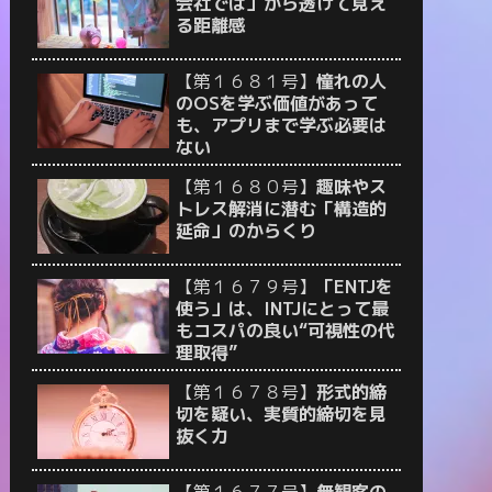
会社では」から透けて見え
る距離感
【第１６８１号】
憧れの人
のOSを学ぶ価値があって
も、アプリまで学ぶ必要は
ない
【第１６８０号】
趣味やス
トレス解消に潜む「構造的
延命」のからくり
【第１６７９号】
「ENTJを
使う」は、INTJにとって最
もコスパの良い“可視性の代
理取得”
【第１６７８号】
形式的締
切を疑い、実質的締切を見
抜く力