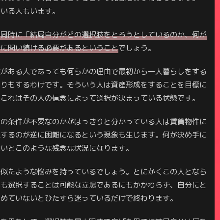
ている人もいます。
と同時に「結局自分がどの選択肢をとろうとしているのか、何が
分に問い続ける必要があるということ
でしょう。
肢がある人であっても何らかの理由で最初から一人暮らしをする
たりもするわけです。そういう人は資産形成をすることを目標に
。これはその人の信念によって選択が決まっている状態です。
どの条件が不要なのかがはっきりと分かっている人は賃貸物件に
択するのが逆に困難になるという現象も生じます。何が決め手に
ないとこのような残念な状況になります。
も似たような悩みを持っているでしょう。とにかくこの人となら
れも選択することは可能な立場であるにもかかわらず、自分にと
決めていないとひたすら迷っているだけで終わります。