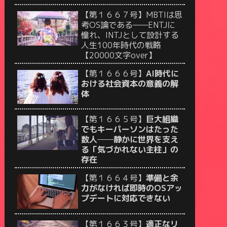
【第１６６７号】MBTIは思
考OS論である——ENTJに
憧れ、INTJとして設計する
人生100年時代の戦略
【20000文字over】
【第１６６６号】
AI時代に
おける社会資本の意義の解
体
【第１６６５号】
巨大組織
でもキーパーソンはたった
数人──静かに世界を支え
る「気づかれない主柱」の
存在
【第１６６４号】
準備と余
力がなければ即時のOSアッ
プデートに対応できない
【第１６６３号】
適正なリ