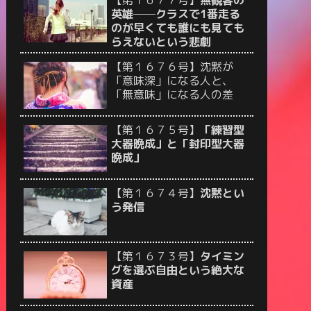
【第１６７７号】
無観客の
英雄──クラスで1番走る
のが早くても誰にも見ても
らえないという悲劇
【第１６７６号】沈黙が
「意味深」になる人と、
「無意味」になる人の差
【第１６７５号】
「練習型
大器晩成」と「封印型大器
晩成」
【第１６７４号】
沈黙とい
う発信
【第１６７３号】
タイミン
グを選ぶ自由という絶大な
資産