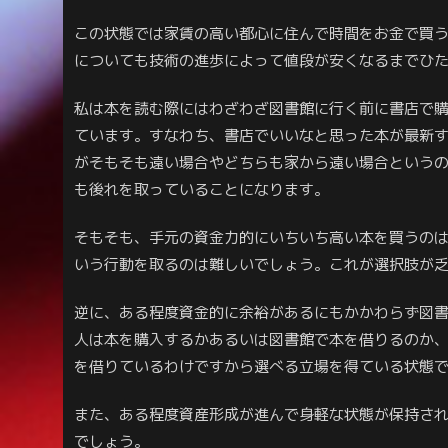
この状態では家賃の高い都心に住んで時間をお金で買
についても技術の進歩によって値段が安くなるまでひ
私は本を読む際にはわざわざ図書館に行く前に書店で
ています。すなわち、書店でいいなと思った本が最新
がそもそも遠い場合やどちらも家から遠い場合という
も後れを取っていることになります。
そもそも、手元の資金力的にいちいち高い本を買うの
いう行動を取るのは難しいでしょう。これが選択肢が
逆に、ある程度資金的に余裕があるにもかかわらず図
人は本を購入するかあるいは図書館で本を借りるのか
を借りているわけですから選べる立場を得ている状態
また、ある程度資産形成が進んで身軽な状態が保持さ
でしょう。