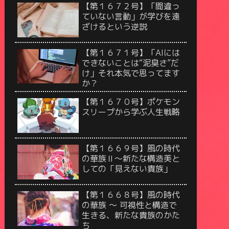
【第１６７２号】「間違っ
ていない言動」が学びを遠
ざけるという逆説
【第１６７１号】「AIには
できないことは“泥臭さ”だ
け」それ本気で思ってます
か？
【第１６７０号】ポケモン
スリープから学ぶ人生戦略
【第１６６９号】風の時代
の華族Ⅱ〜新たな構造美と
しての「見えない貴族」
【第１６６８号】風の時代
の華族 〜 可視性と構造で
生きる、新たな貴族のかた
ち