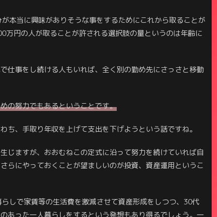
自分が本当に興味がありそうな事をするためにこれから取ることが
00万円の人が取ることが許される選択肢の量というのは年齢に
先で仕事をし続ける人もいれば、全く別の勤め先にさっさと移動
ための努力でもあるということです。
なわち、手取り年収を上げて支出を下げようという話ですね。
は生じますが、おおむねこの定式に沿って努力を続けていれば自
てさらにやっておくことが望ましいのが投資、資産運用というこ
暮らしで家賃等の生活費を激減させて資産形成をしつつ、30代
味のあった一人暮らしをするという発想もあり得るでしょう。一