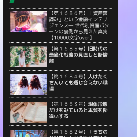
【第１６８６号】「資産裏
読み」という金融インテリ
ジェンス― 世代別資産パタ
ーンの裏側から見えた真実
【10000文字over】
【第１６８５号】
旧時代の
最適化戦略の見直しと断捨
離
【第１６８４号】
人はたく
さんいても通じ合えない職
場
【第１６８３号】
現象形態
だけをみていると本質を勘
違いする
【第１６８２号】
「うちの