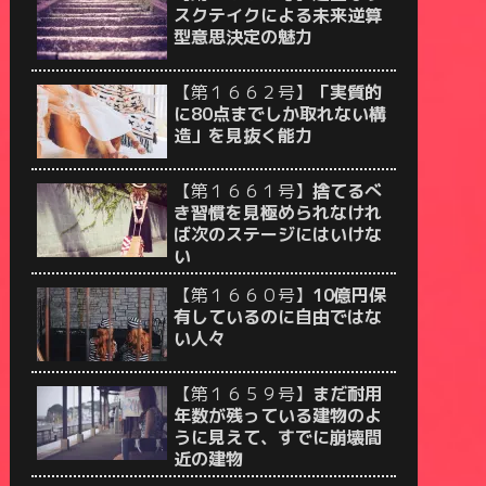
スクテイクによる未来逆算
型意思決定の魅力
【第１６６２号】
「実質的
に80点までしか取れない構
造」を見抜く能力
【第１６６１号】
捨てるべ
き習慣を見極められなけれ
ば次のステージにはいけな
い
【第１６６０号】
10億円保
有しているのに自由ではな
い人々
【第１６５９号】
まだ耐用
年数が残っている建物のよ
うに見えて、すでに崩壊間
近の建物