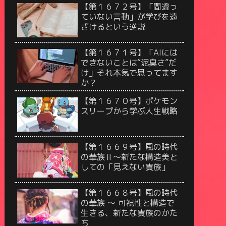
【第１６７２号】「間違っ
ていない言動」が学びを遠
ざけるという逆説
【第１６７１号】「AIには
できないことは“泥臭さ”だ
け」それ本気で思ってます
か？
【第１６７０号】ポケモン
スリープから学ぶ人生戦略
【第１６６９号】風の時代
の華族Ⅱ〜新たな構造美と
しての「見えない貴族」
【第１６６８号】風の時代
の華族 〜 可視性と構造で
生きる、新たな貴族のかた
ち