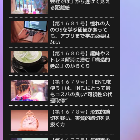
会社では」から透けて見え
る距離感
【第１６８１号】
憧れの人
のOSを学ぶ価値があって
も、アプリまで学ぶ必要は
ない
【第１６８０号】
趣味やス
トレス解消に潜む「構造的
延命」のからくり
【第１６７９号】
「ENTJを
使う」は、INTJにとって最
もコスパの良い“可視性の代
理取得”
【第１６７８号】
形式的締
切を疑い、実質的締切を見
抜く力