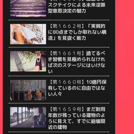
スクテイクによる未来逆算
型意思決定の魅力
【第１６６２号】
「実質的
に80点までしか取れない構
造」を見抜く能力
【第１６６１号】
捨てるべ
き習慣を見極められなけれ
ば次のステージにはいけな
い
【第１６６０号】
10億円保
有しているのに自由ではな
い人々
【第１６５９号】
まだ耐用
年数が残っている建物のよ
うに見えて、すでに崩壊間
近の建物