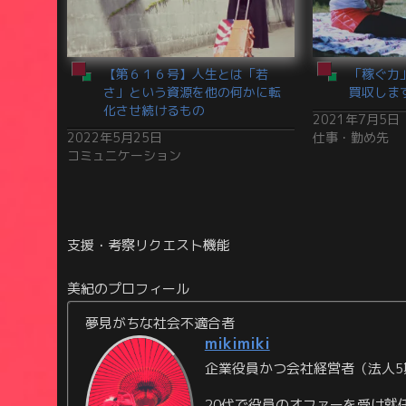
【第６１６号】人生とは「若
「稼ぐ力
さ」という資源を他の何かに転
買収しま
化させ続けるもの
2021年7月5日
2022年5月25日
仕事・勤め先
コミュニケーション
支援・考察リクエスト機能
美紀のプロフィール
夢見がちな社会不適合者
mikimiki
企業役員かつ会社経営者（法人5
20代で役員のオファーを受け就