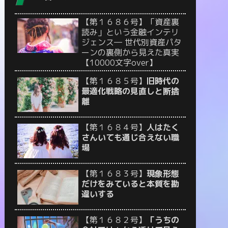
【第１６８６号】「資産裏
読み」という金融インテリ
ジェンス― 世代別資産パタ
ーンの裏側から見えた真実
【10000文字over】
【第１６８５号】
旧時代の
最適化戦略の見直しと断捨
離
【第１６８４号】
人はたく
さんいても通じ合えない職
場
【第１６８３号】
現象形態
だけをみていると本質を勘
違いする
【第１６８２号】
「うちの