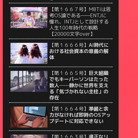
【第１６６７号】MBTIは思
考OS論である——ENTJに
憧れ、INTJとして設計する
人生100年時代の戦略
【20000文字over】
【第１６６６号】
AI時代に
おける社会資本の意義の解
体
【第１６６５号】
巨大組織
でもキーパーソンはたった
数人──静かに世界を支え
る「気づかれない主柱」の
存在
【第１６６４号】
準備と余
力がなければ即時のOSアッ
プデートに対応できない
【第１６６３号】
適正なリ