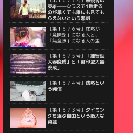
【第１６７７号】
無観客の
英雄──クラスで1番走る
のが早くても誰にも見ても
らえないという悲劇
【第１６７６号】沈黙が
「意味深」になる人と、
「無意味」になる人の差
【第１６７５号】
「練習型
大器晩成」と「封印型大器
晩成」
【第１６７４号】
沈黙とい
う発信
【第１６７３号】
タイミン
グを選ぶ自由という絶大な
資産