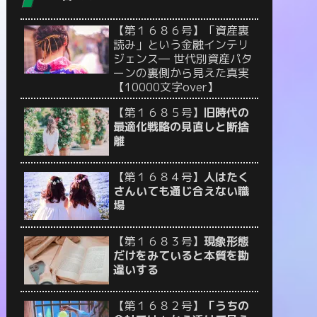
【第１６８６号】「資産裏
読み」という金融インテリ
ジェンス― 世代別資産パタ
ーンの裏側から見えた真実
【10000文字over】
【第１６８５号】
旧時代の
最適化戦略の見直しと断捨
離
【第１６８４号】
人はたく
さんいても通じ合えない職
場
【第１６８３号】
現象形態
だけをみていると本質を勘
違いする
【第１６８２号】
「うちの