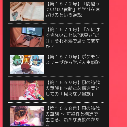
【第１６７２号】「間違っ
ていない言動」が学びを遠
ざけるという逆説
【第１６７１号】「AIには
できないことは“泥臭さ”だ
け」それ本気で思ってます
か？
【第１６７０号】ポケモン
スリープから学ぶ人生戦略
【第１６６９号】風の時代
の華族Ⅱ〜新たな構造美と
しての「見えない貴族」
【第１６６８号】風の時代
の華族 〜 可視性と構造で
生きる、新たな貴族のかた
ち