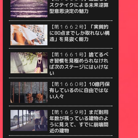
スクテイクによる未来逆算
型意思決定の魅力
【第１６６２号】
「実質的
に80点までしか取れない構
造」を見抜く能力
【第１６６１号】
捨てるべ
き習慣を見極められなけれ
ば次のステージにはいけな
い
【第１６６０号】
10億円保
有しているのに自由ではな
い人々
【第１６５９号】
まだ耐用
年数が残っている建物のよ
うに見えて、すでに崩壊間
近の建物