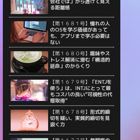
会社では」から透けて見え
る距離感
【第１６８１号】
憧れの人
のOSを学ぶ価値があって
も、アプリまで学ぶ必要は
ない
【第１６８０号】
趣味やス
トレス解消に潜む「構造的
延命」のからくり
【第１６７９号】
「ENTJを
使う」は、INTJにとって最
もコスパの良い“可視性の代
理取得”
【第１６７８号】
形式的締
切を疑い、実質的締切を見
抜く力