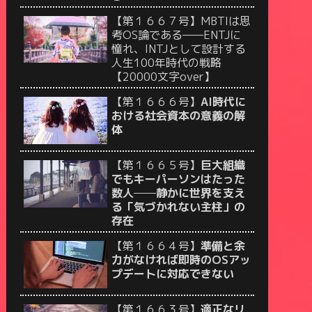
【第１６６７号】MBTIは思
考OS論である——ENTJに
憧れ、INTJとして設計する
人生100年時代の戦略
【20000文字over】
【第１６６６号】
AI時代に
おける社会資本の意義の解
体
【第１６６５号】
巨大組織
でもキーパーソンはたった
数人──静かに世界を支え
る「気づかれない主柱」の
存在
【第１６６４号】
準備と余
力がなければ即時のOSアッ
プデートに対応できない
【第１６６３号】
適正なリ