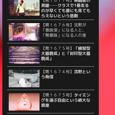
【第１６７７号】
無観客の
英雄──クラスで1番走る
のが早くても誰にも見ても
らえないという悲劇
【第１６７６号】沈黙が
「意味深」になる人と、
「無意味」になる人の差
【第１６７５号】
「練習型
大器晩成」と「封印型大器
晩成」
【第１６７４号】
沈黙とい
う発信
【第１６７３号】
タイミン
グを選ぶ自由という絶大な
資産