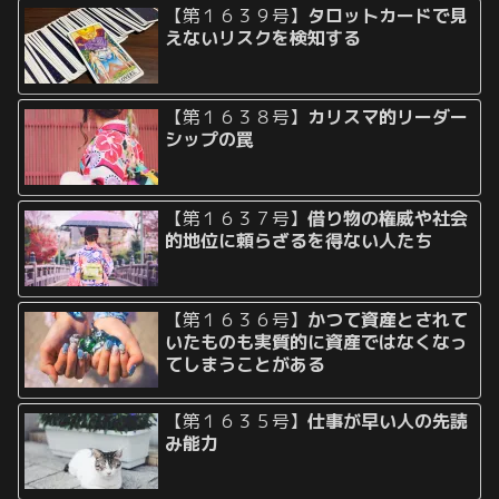
【第１６３９号】
タロットカードで見
えないリスクを検知する
【第１６３８号】
カリスマ的リーダー
シップの罠
【第１６３７号】
借り物の権威や社会
的地位に頼らざるを得ない人たち
【第１６３６号】
かつて資産とされて
いたものも実質的に資産ではなくなっ
てしまうことがある
【第１６３５号】
仕事が早い人の先読
み能力