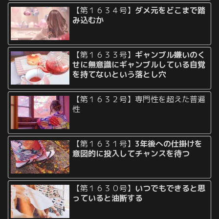
【第１６３４号】
ダメ元をどこまで踏
み込むか
【第１６３３号】
ギャンブル嫌いのく
せに無意識にギャンブルしている自覚
を持てないという落とし穴
【第１６３２号】専門性を超えた普遍
性
【第１６３１号】
3年後への仕掛けを
意図的に投入してチャンスを待つ
【第１６３０号】
いつでもできると思
っていると油断する