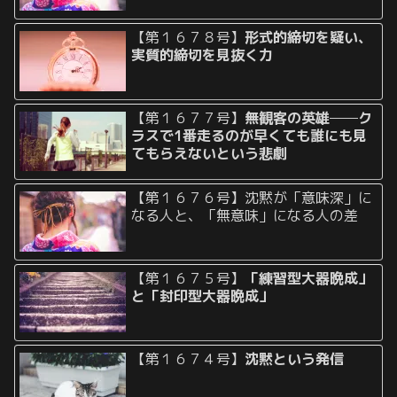
【第１６７８号】
形式的締切を疑い、
実質的締切を見抜く力
【第１６７７号】
無観客の英雄──ク
ラスで1番走るのが早くても誰にも見
てもらえないという悲劇
【第１６７６号】沈黙が「意味深」に
なる人と、「無意味」になる人の差
【第１６７５号】
「練習型大器晩成」
と「封印型大器晩成」
【第１６７４号】
沈黙という発信