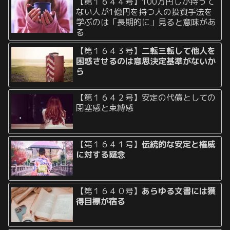
【第１６４４号】100万円しか持って
ない人が1億円を持つ人の投資手法を
学ぶのは「長期的に」見ると意味があ
る
【第１６４３号】
二転三転して他人を
困惑させるのは意思決定基準がないか
ら
【第１６４２号】安定の代償としての
閉塞感と束縛感
【第１６４１号】
伝統的な安定と権威
に対する疑念
【第１６４０号】
あらゆる文書には獲
得目標が宿る