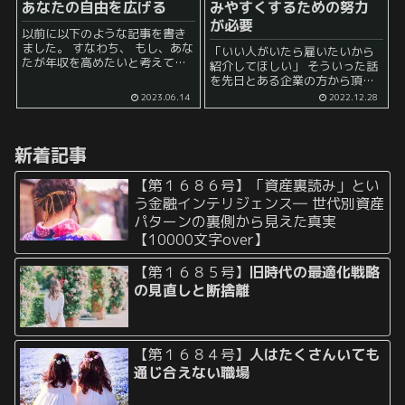
あなたの自由を広げる
みやすくするための努力
が必要
以前に以下のような記事を書き
ました。 すなわち、 もし、あな
「いい人がいたら雇いたいから
たが年収を高めたいと考えてい
紹介してほしい」 そういった話
るならば、基本的にやるべきこ
を先日とある企業の方から頂き
ととしては、抽象的には 顧客リ
ました。 この手の話は規制など
2023.06.14
2022.12.28
ストに記載されている名前の数
もあるため、私の方で規制に引
を増やす ことになります。 ...
っかからない限度で一応のご協
力が可能である旨を伝えて、そ
新着記事
の方のために少しご協力させ...
【第１６８６号】「資産裏読み」とい
う金融インテリジェンス― 世代別資産
パターンの裏側から見えた真実
【10000文字over】
【第１６８５号】
旧時代の最適化戦略
の見直しと断捨離
【第１６８４号】
人はたくさんいても
通じ合えない職場