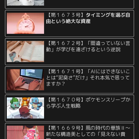
【第１６７３号】
タイミングを選ぶ自
由という絶大な資産
【第１６７２号】「間違っていない言
動」が学びを遠ざけるという逆説
【第１６７１号】「AIにはできないこ
とは“泥臭さ”だけ」それ本気で思って
ますか？
【第１６７０号】ポケモンスリープか
ら学ぶ人生戦略
【第１６６９号】風の時代の華族Ⅱ〜
新たな構造美としての「見えない貴