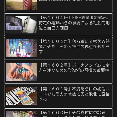
【第１６０４号】FIRE志望者の悩み。
特定の組織からの承認による社会的地
位と自己の価値
【第１６０３号】落ち着いて考える時
間こそが、その人独自の視点をもたら
す
【第１６０２号】ボーナスタイムに全
力を注ぐための”貯め”の習慣の重要性
【第１６０１号】不満だらけの初期カ
ードでもそのまま捨てると敗北に直結
する
【第１６００号】その寄付は単なる