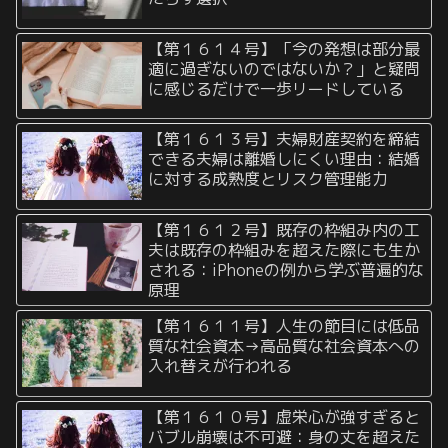
【第１６１４号】「今の発想は部分最
適に過ぎないのではないか？」と疑問
に感じるだけで一歩リードしている
【第１６１３号】夫婦財産契約を締結
できる夫婦は離婚しにくい理由：結婚
に対する成熟度とリスク管理能力
【第１６１２号】既存の枠組み内の工
夫は既存の枠組みを超えた際にも生か
される：iPhoneの例から学ぶ普遍的な
原理
【第１６１１号】人生の節目には低品
質な社会資本→高品質な社会資本への
入れ替えが行われる
【第１６１０号】虚栄心が強すぎると
バブル崩壊は不可避：身の丈を超えた