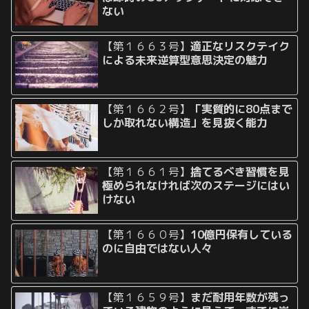
ない
【第１６６３号】
適正なリスクテイク
による未来逆算型意思決定の魅力
【第１６６２号】
「実質的に80点まで
しか取れない構造」を見抜く能力
【第１６６１号】
捨てるべき習慣を見
極められなければ次のステージにはい
けない
【第１６６０号】
10億円保有している
のに自由ではない人々
【第１６５９号】
まだ耐用年数が残っ