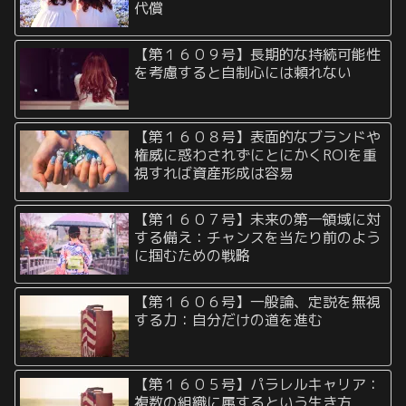
代償
【第１６０９号】長期的な持続可能性
を考慮すると自制心には頼れない
【第１６０８号】表面的なブランドや
権威に惑わされずにとにかくROIを重
視すれば資産形成は容易
【第１６０７号】未来の第一領域に対
する備え：チャンスを当たり前のよう
に掴むための戦略
【第１６０６号】一般論、定説を無視
する力：自分だけの道を進む
【第１６０５号】パラレルキャリア：
複数の組織に属するという生き方