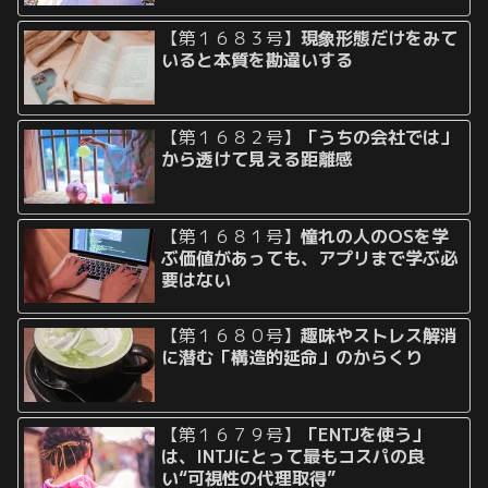
【第１６８３号】
現象形態だけをみて
いると本質を勘違いする
【第１６８２号】
「うちの会社では」
から透けて見える距離感
【第１６８１号】
憧れの人のOSを学
ぶ価値があっても、アプリまで学ぶ必
要はない
【第１６８０号】
趣味やストレス解消
に潜む「構造的延命」のからくり
【第１６７９号】
「ENTJを使う」
は、INTJにとって最もコスパの良
い“可視性の代理取得”