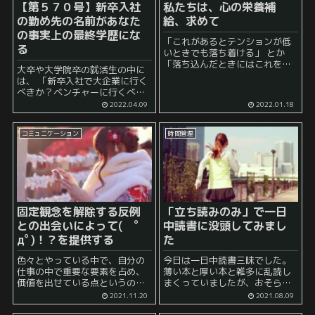
【第５７０号】新卒入社
私たちは、心の栄養補
の勤め先の名前があなた
給、求めて
の事実上の最終学歴にな
「これがあるとテンションが低
る
いときでも落ち着ける」 とか
「落ち込んだときにはこれを食
大卒や大学院卒の就活生の中に
べるとちょっと気持ちが軽くな
は、 「新卒入社で大企業に行く
る」 とか 「何も面白いことがな
べきか？ベンチャーに行くべき
いときにはこれを買って楽し
か？」 と悩み始める人が毎年一
2022.04.09
2022.01.18
む」 といったものを意識的にで
定数存在するようです。 前提と
あれ、...
して、自分が大企業から内定を
コミュニケーション
時間管理
もらえることを暗にほのめかし
ているこの悩みはあ...
固定観念を解除する反例
「立ち読みのみ」で一日
との出会いによって( ﾟ
中読書に没頭してみまし
дﾟ)！？を提供する
た
色々とやっている中で、自分の
今日は一日中読書三昧でした。
仕事の中で重要な要素を占め、
薄い本と厚い本と雑多に乱読し
価値を出せている点というの
まくっていましたが、おそらく
は、 相手自身が持つ固定観念を
今日だけで10冊以上は読んでい
2021.11.20
2021.08.09
解除すること なのではないかと
ると思います。 もちろん、薄い