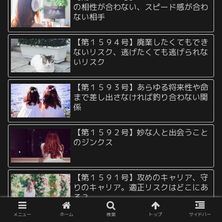
の相性が合わない、スピード感が合わ
ない相手
【第１５９４号】廃業したくてもでき
ないリスク、逃げたくても逃げられな
いリスク
【第１５９３号】あらゆる将来性や命
まで差し出さなければ釣り合わない関
係
【第１５９２号】妙な人と出会うこと
のジンクス
【第１５９１号】攻めのキャリア、守
りのキャリア。適正リスクはどこにあ
る？
メニュー
ホーム
検索
トップ
サイドバー