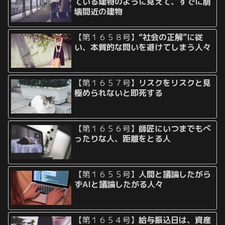
ている建物のように見えて、すでに崩
壊間近の建物
【第１６５８号】
“社会の正解”に従
い、本質的な問いを避けてしまう人々
【第１６５７号】
リスクをリスクと見
極められないと即死する
【第１６５６号】
師匠にいつまでもべ
ったりな人、距離をとる人
【第１６５５号】
人間と議論したがら
ずAIと議論したがる人々
【第１６５４号】
給与振込日は、資産