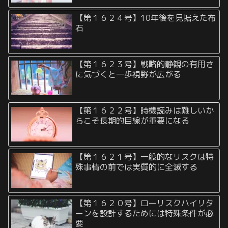
【第１６２４号】10年後を見据えた布
石
【第１６２３号】戦略的静観の有用さ
に気づくと一歩視野が広がる
【第１６２２号】時機読みは難しいか
らこそ長期的目線が重要になる
【第１６２１号】一般的なリスクは特
殊事情の前では実質的に全滅する
【第１６２０号】ローリスクハイリタ
ーンを設計するためには特殊条件が必
要