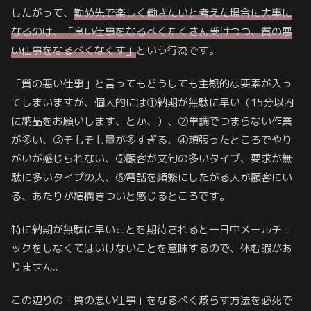
したがって、
勤め先で楽しく働きたいと考えた場合に大事に
なるのは、「良い仕事をなるべくたくさん受けつつ、質の悪
い仕事をなるべくなくす」
という行為です。
「質の悪い仕事」と言ってもどうしても主観的な要素が入っ
てしまいますが、個人的には①納期が無駄に早い（15分以内
に納品をお願いします、とか、）、②単調でつまらない作業
が多い、③そもそも量が多すぎる、④頑張ったところでやり
がいが感じられない、⑤顧客が文句の多いタイプ、要求が無
駄に多いタイプの人、⑥電話を頻繁にしたがる人が顧客にい
る、あたりが結構きついと感じるところです。
特に納期が無駄に早いことを期待されると一日中メールチェ
ックをしなくてはいけないことを意味するので、休む暇があ
りません。
この辺りの「質の悪い仕事」をなるべく減らす方法を必死で