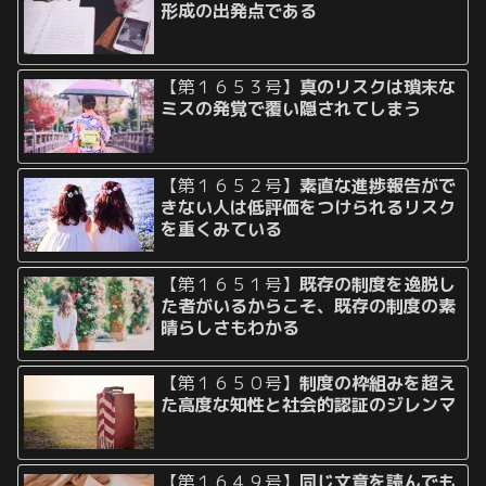
形成の出発点である
【第１６５３号】
真のリスクは瑣末な
ミスの発覚で覆い隠されてしまう
【第１６５２号】
素直な進捗報告がで
きない人は低評価をつけられるリスク
を重くみている
【第１６５１号】
既存の制度を逸脱し
た者がいるからこそ、既存の制度の素
晴らしさもわかる
【第１６５０号】
制度の枠組みを超え
た高度な知性と社会的認証のジレンマ
【第１６４９号】
同じ文章を読んでも