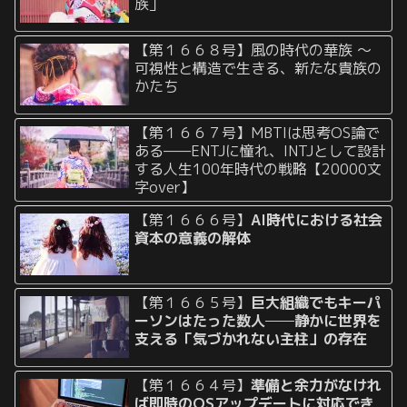
族」
【第１６６８号】風の時代の華族 〜
可視性と構造で生きる、新たな貴族の
かたち
【第１６６７号】MBTIは思考OS論で
ある——ENTJに憧れ、INTJとして設計
する人生100年時代の戦略【20000文
字over】
【第１６６６号】
AI時代における社会
資本の意義の解体
【第１６６５号】
巨大組織でもキーパ
ーソンはたった数人──静かに世界を
支える「気づかれない主柱」の存在
【第１６６４号】
準備と余力がなけれ
ば即時のOSアップデートに対応でき