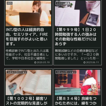
感じることがあります。 固定観
本の方が読み終わるのは早いで
INTJ
システム構築
念というとなんとも難しい表現
すが、内容の充実度でいえばや
ですが、 もっ...
はりハードカバーの方が良...
INTJ型の人は経済的自
【第９９９号】１日２０
由、セミリタイア、FIRE
時間勉強する人の強みは
を目指すのがよいと思い
その勤勉な性格だけには
ます。
あらず
性格診断でINTJ型と出た人は高
難関試験などの合格体験記など
性能ボッチ、社会不適合者とし
に多いのですが、 「一日２０時
て、学校や日本社会に疑問を抱
間勉強しました」 といった形
いて日々を生きている人も多
で、非常に長い時間を勉強に充
2020.05.19
2023.06.11
く、FIREする動機が比較的強い
てたことに言及する人が時折い
のではないかと思います。私も
ます。 そのほとんどは学生で
コミュニケーション
コミュニケーション
数少ない(？)INTJの女性として
す。 特に就職活動の場面におい
このような人たちは経済的自由
ては、 ...
を手にするのがよいと考えてい
ます。
【第１００２号】顧客リ
【第８３４号】良縁をつ
ストの定期的な見直しが
かむためには、縁をつか