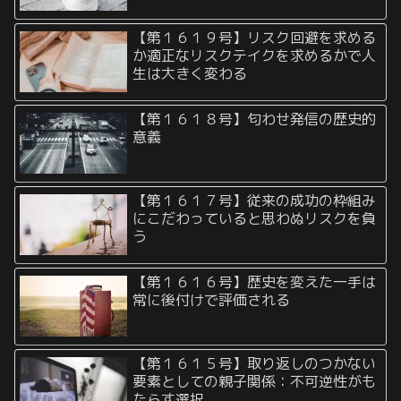
【第１６１９号】リスク回避を求める
か適正なリスクテイクを求めるかで人
生は大きく変わる
【第１６１８号】匂わせ発信の歴史的
意義
【第１６１７号】従来の成功の枠組み
にこだわっていると思わぬリスクを負
う
【第１６１６号】歴史を変えた一手は
常に後付けで評価される
【第１６１５号】取り返しのつかない
要素としての親子関係：不可逆性がも
たらす選択