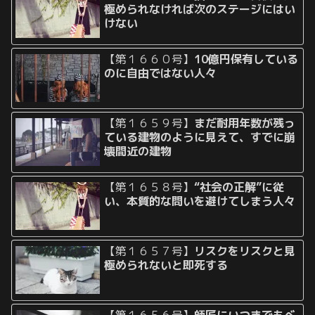
極められなければ次のステージにはい
けない
【第１６６０号】
10億円保有している
のに自由ではない人々
【第１６５９号】
まだ耐用年数が残っ
ている建物のように見えて、すでに崩
壊間近の建物
【第１６５８号】
“社会の正解”に従
い、本質的な問いを避けてしまう人々
【第１６５７号】
リスクをリスクと見
極められないと即死する
【第１６５６号】
師匠にいつまでもべ