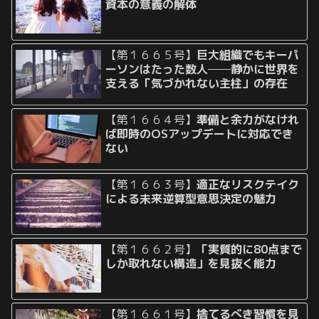
資本の意義の解体
【第１６６５号】
巨大組織でもキーパ
ーソンはたった数人──静かに世界を
支える「気づかれない主柱」の存在
【第１６６４号】
準備と余力がなけれ
ば即時のOSアップデートに対応でき
ない
【第１６６３号】
適正なリスクテイク
による未来逆算型意思決定の魅力
【第１６６２号】
「実質的に80点まで
しか取れない構造」を見抜く能力
【第１６６１号】
捨てるべき習慣を見