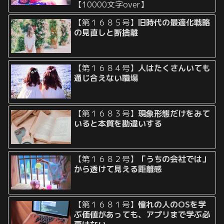
【10000文字over】
【第１６８５号】
旧時代の最適化戦略
の見直しと断捨離
【第１６８４号】
人はたくさんいても
通じ合えない職場
【第１６８３号】
現象形態だけをみて
いると本質を勘違いする
【第１６８２号】
「うちの会社では」
から透けて見える距離感
【第１６８１号】
憧れの人のOSを学
ぶ価値があっても、アプリまで学ぶ必