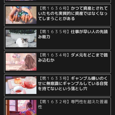
【第１６３６号】
かつて資産とされて
いたものも実質的に資産ではなくなっ
てしまうことがある
【第１６３５号】
仕事が早い人の先読
み能力
【第１６３４号】
ダメ元をどこまで踏
み込むか
【第１６３３号】
ギャンブル嫌いのく
せに無意識にギャンブルしている自覚
を持てないという落とし穴
【第１６３２号】専門性を超えた普遍
性