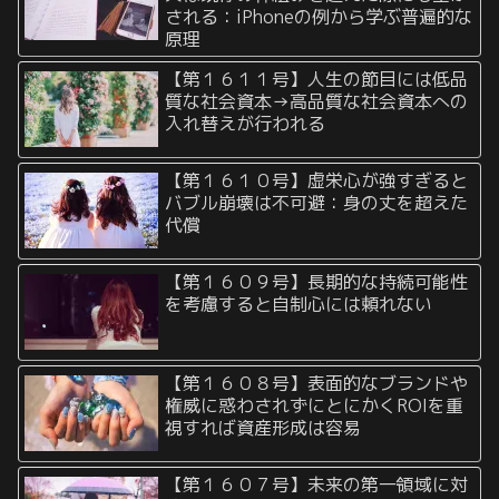
される：iPhoneの例から学ぶ普遍的な
原理
【第１６１１号】人生の節目には低品
質な社会資本→高品質な社会資本への
入れ替えが行われる
【第１６１０号】虚栄心が強すぎると
バブル崩壊は不可避：身の丈を超えた
代償
【第１６０９号】長期的な持続可能性
を考慮すると自制心には頼れない
【第１６０８号】表面的なブランドや
権威に惑わされずにとにかくROIを重
視すれば資産形成は容易
【第１６０７号】未来の第一領域に対