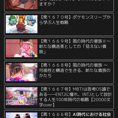
ますか？
【第１６７０号】ポケモンスリープか
ら学ぶ人生戦略
【第１６６９号】風の時代の華族Ⅱ〜
新たな構造美としての「見えない貴
族」
【第１６６８号】風の時代の華族 〜
可視性と構造で生きる、新たな貴族の
かたち
【第１６６７号】MBTIは思考OS論で
ある——ENTJに憧れ、INTJとして設計
する人生100年時代の戦略【20000文
字over】
【第１６６６号】
AI時代における社会