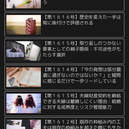
う
【第１６１６号】歴史を変えた一手は
常に後付けで評価される
【第１６１５号】取り返しのつかない
要素としての親子関係：不可逆性がも
たらす選択
【第１６１４号】「今の発想は部分最
適に過ぎないのではないか？」と疑問
に感じるだけで一歩リードしている
【第１６１３号】夫婦財産契約を締結
できる夫婦は離婚しにくい理由：結婚
に対する成熟度とリスク管理能力
【第１６１２号】既存の枠組み内の工
夫は既存の枠組みを超えた際にも生か