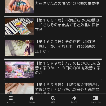
力を注ぐための”貯め”の習慣の重要性
【第１６０１号】不満だらけの初期カ
ードでもそのまま捨てると敗北に直結
する
【第１６００号】その寄付は単なる
「施し」か、それとも「社会参画の
証」か？
【第１５９９号】ハレの日のQOLを改
善するのか、ケの日のQOLを改善する
のか
【第１５９８号】「取り敢えず統合し
ておいて」という指示が意外と高難易
度な理由
メニュー
ホーム
検索
トップ
サイドバー