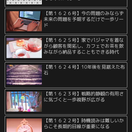
【第１６２６号】今の問題のみならず
未来の問題を予期するだけで一歩リー
ド
【第１６２５号】家でパジャマを着な
がら顧客を開拓し、カフェでお茶を飲
みながら納品することもできる時代
【第１６２４号】10年後を見据えた布
石
【第１６２３号】戦略的静観の有用さ
に気づくと一歩視野が広がる
【第１６２２号】時機読みは難しいか
らこそ長期的目線が重要になる