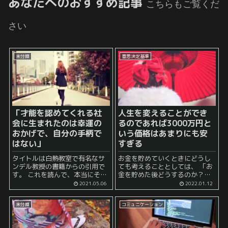
あなたへのおすすめ記事
こちらもご覧くだ
さい
未分類
意思決定基準
「才能を認めてくれる社
人生を変えることができ
会に生まれたのは幸運の
るのであれば3000万円と
おかげで、自分の手柄で
いう価格はあまりにも安
はない」
すぎる
タイトルは白熱教室で有名なサ
お金を貯めていくときにどうし
ンデル教授の書籍からの引用で
ても考えることとしては、 「お
す。 これを読んで、本当にそう
金を貯めた後どうするのか？」
だな、と思います。 ここでいう
という素朴な疑問ですよね。 自
2021.05.06
2022.01.12
社会というのは色んな社会があ
然とお金が貯まっていくような
りうると思います。学校であっ
恵まれた人はこのようなことを
未分類
コミュニケーション
たり、職場であったり、地域社
いちいち考えないと思います
会であったりと。 格...
が、 一方で、...