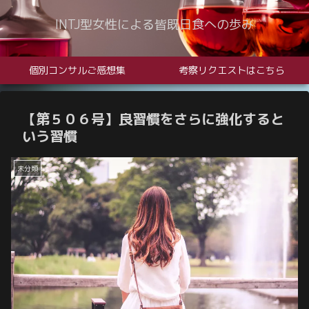
INTJ型女性による皆既日食への歩み
個別コンサルご感想集
考察リクエストはこちら
【第５０６号】良習慣をさらに強化すると
いう習慣
未分類