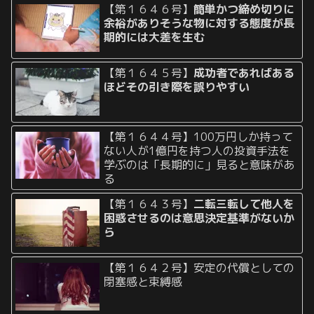
【第１６４６号】
簡単かつ締め切りに
余裕がありそうな物に対する態度が長
期的には大差を生む
【第１６４５号】
成功者であればある
ほどその引き際を誤りやすい
【第１６４４号】100万円しか持って
ない人が1億円を持つ人の投資手法を
学ぶのは「長期的に」見ると意味があ
る
【第１６４３号】
二転三転して他人を
困惑させるのは意思決定基準がないか
ら
【第１６４２号】安定の代償としての
閉塞感と束縛感