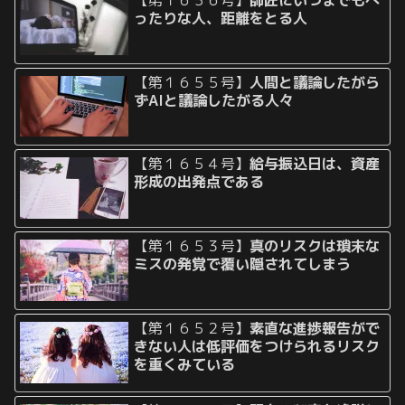
ったりな人、距離をとる人
【第１６５５号】
人間と議論したがら
ずAIと議論したがる人々
【第１６５４号】
給与振込日は、資産
形成の出発点である
【第１６５３号】
真のリスクは瑣末な
ミスの発覚で覆い隠されてしまう
【第１６５２号】
素直な進捗報告がで
きない人は低評価をつけられるリスク
を重くみている