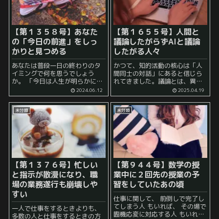
【第１３５８号】あなた
【第１６５５号】
人間と
の「今日の前進」をしっ
議論したがらずAIと議論
かりと見つめる
したがる人々
あなたは普段一日の終わりのタ
かつて、知的活動の核心は「人
イミングで何を思うでしょう
間同士の対話」にあると信じら
か。 「今日は人生が明らかに進
れてきました。議論とは、異な
んだ！快挙だ！」 と嬉々として
る視点や経験を持つ人々が意見
2024.06.12
2025.04.19
いるのでしょうか。 それとも、
を交わし、新たな理解を得るプ
「いつのまにか、２３時を回っ
ロセス。学会やビジネスの現
未分類
未分類
ていた。朝から今まで私はさす
場、あるいは哲学的なサロンま
がに何かをし...
で、知的進化の舞台には常に「...
【第１３７６号】忙しい
【第９４４号】数学の授
と指示が散漫になり、職
業中に２回先の授業の予
場の業務遂行も崩壊しや
習をしていたあの頃
すい
仕事に関して、 前倒しで完了し
てしまう人 もいれば、 その場で
一人で仕事をするときよりも、
臨機応変に対応する人 もいれ
多数の人と仕事をするときの方