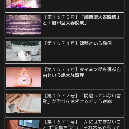
【第１６７５号】
「練習型大器晩成」
と「封印型大器晩成」
【第１６７４号】
沈黙という発信
【第１６７３号】
タイミングを選ぶ自
由という絶大な資産
【第１６７２号】「間違っていない言
動」が学びを遠ざけるという逆説
【第１６７１号】「AIにはできないこ
とは“泥臭さ”だけ」それ本気で思って