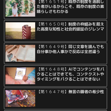
【第１６５１号】
既存の制度を逸脱し
た者がいるからこそ、既存の制度の素
晴らしさもわかる
【第１６５０号】
制度の枠組みを超え
た高度な知性と社会的認証のジレンマ
【第１６４９号】
同じ文章を読んでも
自分事か他人事かで反応は全然違う
【第１６４８号】
AIでコンテンツをパ
クることはできても、コンテクストや
タイミングをパクることはできない
【第１６４７号】
無言の勝者の希少性