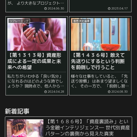
ば、 なかなか追いつけずに詰ん
が、 より大きなプロジェクトを
でしまう人 もいます。 これに関
完成することが可能になりま
2024.06.30
2023.04.17
連して、夏休みの宿題に関する
す。 しかし、その一方で、 多数
姿勢も人によって...
の人と仕事をすることとなる
リフレーミング
意思決定基準
と、 コミュニケーション が上...
【第１３１３号】資産形
【第１４３６号】敢えて
成による一定の成果と未
先送りにするという判断
来への希望
を前倒しで行うこと
私たちがいわゆる「良い気分」
様々な仕事をしていると、 「先
になれるのはどのような時でし
送り習慣」 はあまり望ましくな
ょうか？ 現時点で、他人から見
く、 その一方で、 「前倒し習
て、客観的に見て、恵まれた状
慣」 は常に心掛けておくと、あ
2024.04.28
2024.08.30
況にある人は、「良い気分」で
らゆる対応がスムーズになりや
いられるでしょうか。 例えば、
すいということが経験上わかっ
今の時点で、億万長者の人がい
てきます。 前倒しの習慣が...
新着記事
たとしても、 その時...
【第１６８６号】「資産裏読み」とい
う金融インテリジェンス― 世代別資産
パターンの裏側から見えた真実