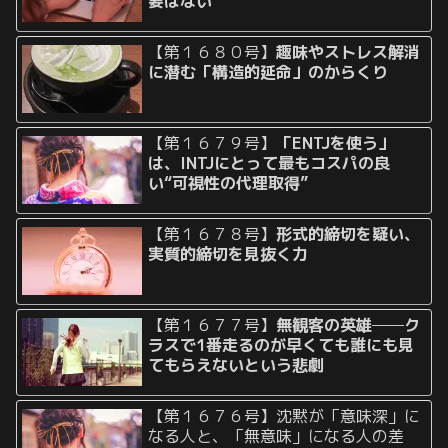
要はない
【第１６８０号】
趣味やストレス解消
に潜む「構造的延命」のからくり
【第１６７９号】
「ENTJを使う」
は、INTJにとって最もコスパの良
い“可視性の代理取得”
【第１６７８号】
形式的締切を疑い、
実質的締切を見抜く力
【第１６７７号】
無観客の英雄──ク
ラスで1番走るのが早くても誰にも見
てもらえないという悲劇
【第１６７６号】沈黙が「意味深」に
なる人と、「無意味」になる人の差