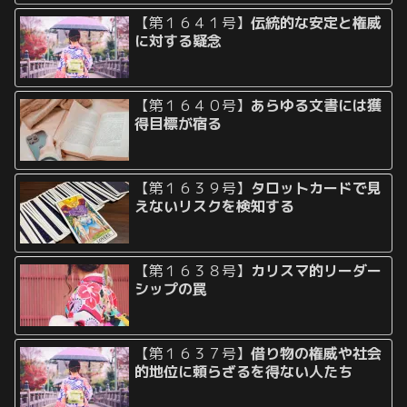
【第１６４１号】
伝統的な安定と権威
に対する疑念
【第１６４０号】
あらゆる文書には獲
得目標が宿る
【第１６３９号】
タロットカードで見
えないリスクを検知する
【第１６３８号】
カリスマ的リーダー
シップの罠
【第１６３７号】
借り物の権威や社会
的地位に頼らざるを得ない人たち