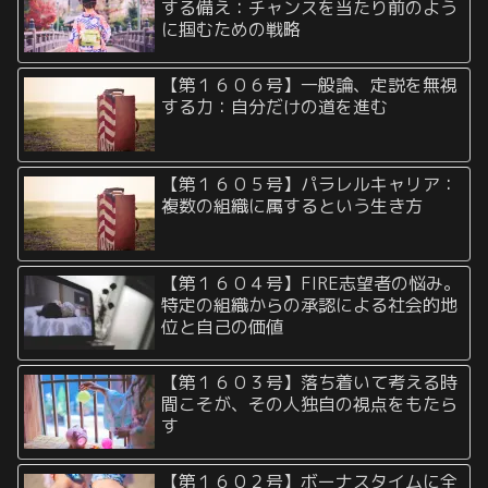
する備え：チャンスを当たり前のよう
に掴むための戦略
【第１６０６号】一般論、定説を無視
する力：自分だけの道を進む
【第１６０５号】パラレルキャリア：
複数の組織に属するという生き方
【第１６０４号】FIRE志望者の悩み。
特定の組織からの承認による社会的地
位と自己の価値
【第１６０３号】落ち着いて考える時
間こそが、その人独自の視点をもたら
す
【第１６０２号】ボーナスタイムに全