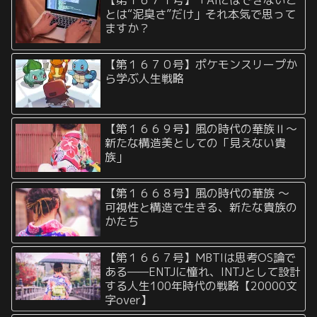
【第１６７１号】「AIにはできないこ
とは“泥臭さ”だけ」それ本気で思って
ますか？
【第１６７０号】ポケモンスリープか
ら学ぶ人生戦略
【第１６６９号】風の時代の華族Ⅱ〜
新たな構造美としての「見えない貴
族」
【第１６６８号】風の時代の華族 〜
可視性と構造で生きる、新たな貴族の
かたち
【第１６６７号】MBTIは思考OS論で
ある——ENTJに憧れ、INTJとして設計
する人生100年時代の戦略【20000文
字over】