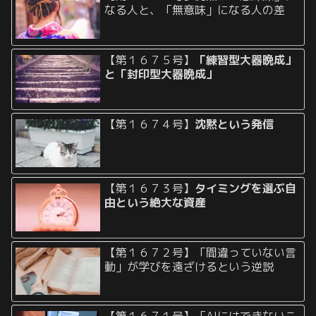
なる人と、「無意味」になる人の差
【第１６７５号】
「練習型大器晩成」
と「封印型大器晩成」
【第１６７４号】
沈黙という発信
【第１６７３号】
タイミングを選ぶ自
由という絶大な資産
【第１６７２号】「間違っていない言
動」が学びを遠ざけるという逆説