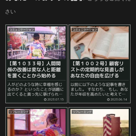
さい
コミュニケーション
コミュニケーション
【第１０３３号】人間関
【第１００２号】顧客リ
係の改善は変な人と距離
ストの定期的な見直しが
を置くことから始める
あなたの自由を広げる
人がどのような時に幸福を感じ
以前に以下のような記事を書き
るのか？ といったことが話題に
ました。 すなわち、 もし、あな
出てくると真っ先に挙げられる
たが年収を高めたいと考えてい
のが 人間関係 であります。 そ
るならば、基本的にやるべきこ
2023.07.15
2023.06.14
して、幸福をもたらしてくれる
ととしては、抽象的には 顧客リ
のが人間関係であるのと同時
ストに記載されている名前の数
リフレーミング
リフレーミング
に、 ストレスやトラブルをもた
を増やす ことになります。 ...
らして...