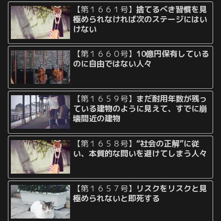
【第１６６１号】
捨てるべき習慣を見
極められなければ次のステージにはい
けない
【第１６６０号】
10億円保有している
のに自由ではない人々
【第１６５９号】
まだ耐用年数が残っ
ている建物のように見えて、すでに崩
壊間近の建物
【第１６５８号】
“社会の正解”に従
い、本質的な問いを避けてしまう人々
【第１６５７号】
リスクをリスクと見
極められないと即死する