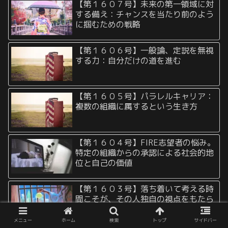
【第１６０７号】未来の第一領域に対
する備え：チャンスを当たり前のよう
に掴むための戦略
【第１６０６号】一般論、定説を無視
する力：自分だけの道を進む
【第１６０５号】パラレルキャリア：
複数の組織に属するという生き方
【第１６０４号】FIRE志望者の悩み。
特定の組織からの承認による社会的地
位と自己の価値
【第１６０３号】落ち着いて考える時
間こそが、その人独自の視点をもたら
す
メニュー
ホーム
検索
トップ
サイドバー