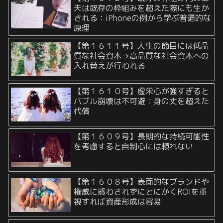
夫は既存の枠組みを超えた際にも生か
される：iPhoneの例から学ぶ普遍的な
原理
【第１６１１号】人生の節目には低品
質な社会資本→高品質な社会資本への
入れ替えが行われる
【第１６１０号】虚栄心が強すぎると
バブル崩壊は不可避：身の丈を超えた
代償
【第１６０９号】長期的な持続可能性
を考慮すると自制心には頼れない
【第１６０８号】表面的なブランドや
権威に惑わされずにとにかくROIを重
視すれば資産形成は容易