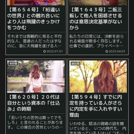
【第６５４号】「桁違い
【第１６４３号】
二転三
の世界」との触れ合いに
転して他人を困惑させる
より人は飛躍のきっかけ
のは意思決定基準がない
をつかむ
から
それまでは客観的に見ると平均
私たちの日常には、決断を迫ら
的な人、普通の人だったはずな
れる場面が数多く存在します。
のに、急に大飛躍を遂げる人が
仕事での選択、プライベートで
時折います。 このような人には
の予定、人間関係における対応
2022.07.01
2025.04.03
何が起こっているのでしょう
など、人生は大小さまざまな意
か？ 突然運よく奇跡がその人の
思決定の連続です。しかし、中
未分類
未分類
身に舞い降りてきたのでしょう
には他人の意見に振り回され、
か？ 確かに、そのよう...
二転三転と態度を変えて周囲を
困惑さ...
【第６２０号】２０代は
【第５９４号】すでに内
自分という資本の「仕込
定を持っている人がさら
み」の時期
に内定を手に入れやすい
理由
「若いうちの苦労は買ってでも
しろ」 と言われることがありま
いわゆる、就活の現場の話を聞
す。 この場合の苦労というのは
いていると、 いつの時代も、 内
色んな場合があると思われます
定を持っている人はいくつもの