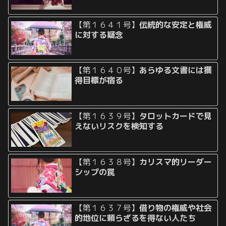
【第１６４１号】
伝統的な安定と権威
に対する疑念
【第１６４０号】
あらゆる文書には獲
得目標が宿る
【第１６３９号】
タロットカードで見
えないリスクを検知する
【第１６３８号】
カリスマ的リーダー
シップの罠
【第１６３７号】
借り物の権威や社会
的地位に頼らざるを得ない人たち