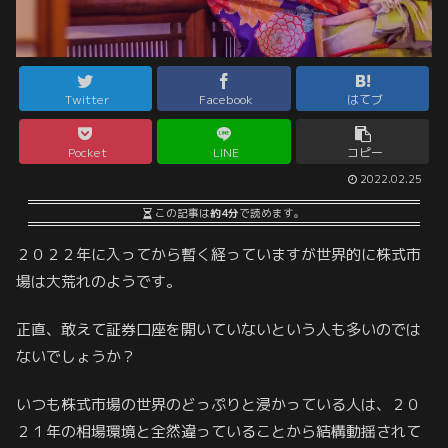
Twitter
Facebook
はてブ
Pocket
LINE
コピー
2022.02.25
この記事は
約4分
で読めます。
２０２２年に入ってから暫く経っていますが世界的に株式市
場は大荒れのようです。
正直、敢えて証券口座を開いていないという人も多いのでは
ないでしょうか？
いつも株式市場の世界のどっぷりと浸かっている人は、２０
２１年の相場環境と全然違っていることから結構動揺されて