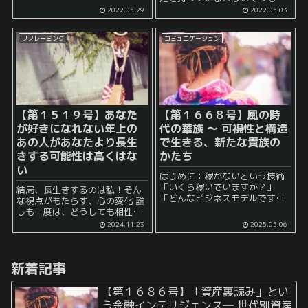
し、 「俺が苦労したのだからお
内定を手に入れている、 その一
2022.05.29
2022.05.03
前もやれ。そうでなければ俺の
方で、 内定を一つも手にするこ
気が済まない。」 と言わんばか
とができない人 も存在してお
りの年長者...
リフレーミング
コミュニケーション
り、 二極化の現象が起こっ...
【第１５１９号】あなた
【第１６６８号】風の時
が好きになれない年上の
代の華族 〜 可視性と構造
あの人があなたより長生
で生きる、新たな貴族の
きする可能性は高くはな
かたち
い
はじめに：稼がないという技術
「いくら稼いでいますか？」
結局、長生きするのは私！そん
「どんなビジネスモデルです
な視点がもたらす、心の変化 誰
か？」 現代において、こうした
しも一度は、どうしても相性が
問いはあまりにも当然のものと
合わない人や、反感を持つ人が
2024.11.23
2025.05.06
して流通しています。個人の信
出てくるものです。 特に年上の
用、法人の格付け、ひいては生
方に対して、そうした感情を抱
き方の...
くことは珍しくありません。 高
新着記事
齢化が進む社会で年...
【第１６８６号】「資産裏読み」とい
う金融インテリジェンス― 世代別資産