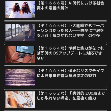
【第１６６６号】
AI時代における社会
資本の意義の解体
【第１６６５号】
巨大組織でもキーパ
ーソンはたった数人──静かに世界を
支える「気づかれない主柱」の存在
【第１６６４号】
準備と余力がなけれ
ば即時のOSアップデートに対応でき
ない
【第１６６３号】
適正なリスクテイク
による未来逆算型意思決定の魅力
【第１６６２号】
「実質的に80点まで
しか取れない構造」を見抜く能力