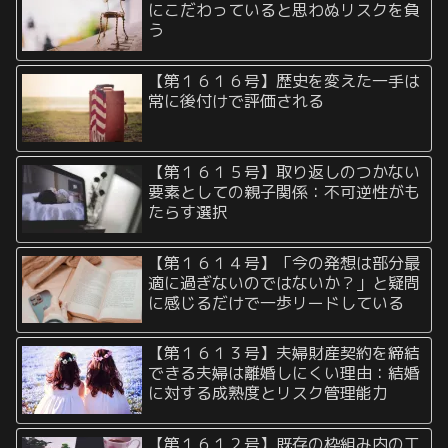
にこだわっていると思わぬリスクを負
う
【第１６１６号】歴史を変えた一手は
常に後付けで評価される
【第１６１５号】取り返しのつかない
要素としての親子関係：不可逆性がも
たらす選択
【第１６１４号】「今の発想は部分最
適に過ぎないのではないか？」と疑問
に感じるだけで一歩リードしている
【第１６１３号】夫婦財産契約を締結
できる夫婦は離婚しにくい理由：結婚
に対する成熟度とリスク管理能力
【第１６１２号】既存の枠組み内の工