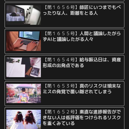
【第１６５６号】
師匠にいつまでもべ
ったりな人、距離をとる人
【第１６５５号】
人間と議論したがら
ずAIと議論したがる人々
【第１６５４号】
給与振込日は、資産
形成の出発点である
【第１６５３号】
真のリスクは瑣末な
ミスの発覚で覆い隠されてしまう
【第１６５２号】
素直な進捗報告がで
きない人は低評価をつけられるリスク
を重くみている