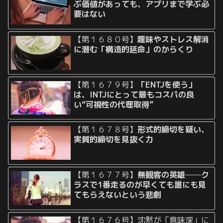
ぶ価値があっても、アプリまで学ぶ必
要はない
【第１６８０号】
趣味やストレス解消
に潜む「構造的延命」のからくり
【第１６７９号】
「ENTJを使う」
は、INTJにとって最もコスパの良
い“可視性の代理取得”
【第１６７８号】
形式的締切を疑い、
実質的締切を見抜く力
【第１６７７号】
無観客の英雄──ク
ラスで1番走るのが早くても誰にも見
てもらえないという悲劇
【第１６７６号】沈黙が「意味深」に