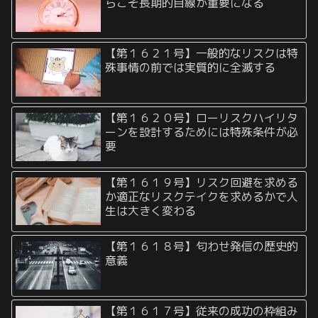
らこそ長期的目線が重要になる
【第１６２１号】一般的なリスクは特
殊事情の前では実質的に全滅する
【第１６２０号】ローリスクハイリタ
ーンを設計するためには特殊条件が必
要
【第１６１９号】リスク回避を求める
か適正なリスクテイクを求めるかで人
生は大きく変わる
【第１６１８号】匂わせ発信の歴史的
意義
【第１６１７号】従来の成功の枠組み