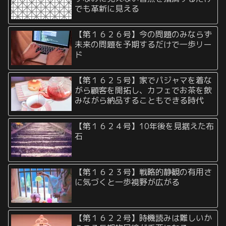
でも革新に見える
【第１６２６号】今の問題のみならず
未来の問題を予期するだけで一歩リー
ド
【第１６２５号】家でパジャマを着な
がら顧客を開拓し、カフェでお茶を飲
みながら納品することもできる時代
【第１６２４号】10年後を見据えた布
石
【第１６２３号】戦略的静観の有用さ
に気づくと一歩視野が広がる
【第１６２２号】時機読みは難しいか