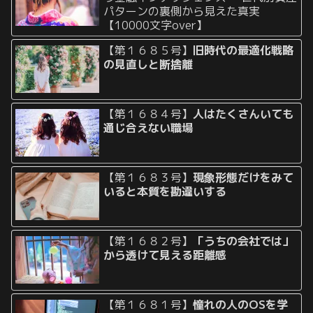
パターンの裏側から見えた真実
【10000文字over】
【第１６８５号】
旧時代の最適化戦略
の見直しと断捨離
【第１６８４号】
人はたくさんいても
通じ合えない職場
【第１６８３号】
現象形態だけをみて
いると本質を勘違いする
【第１６８２号】
「うちの会社では」
から透けて見える距離感
【第１６８１号】
憧れの人のOSを学