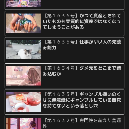
【第１６３６号】
かつて資産とされて
いたものも実質的に資産ではなくなっ
てしまうことがある
【第１６３５号】
仕事が早い人の先読
み能力
【第１６３４号】
ダメ元をどこまで踏
み込むか
【第１６３３号】
ギャンブル嫌いのく
せに無意識にギャンブルしている自覚
を持てないという落とし穴
【第１６３２号】専門性を超えた普遍
性