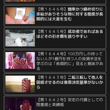
【第１６４６号】
簡単かつ締め切りに
余裕がありそうな物に対する態度が長
期的には大差を生む
【第１６４５号】
成功者であればある
ほどその引き際を誤りやすい
【第１６４４号】100万円しか持って
ない人が1億円を持つ人の投資手法を
学ぶのは「長期的に」見ると意味があ
る
【第１６４３号】
二転三転して他人を
困惑させるのは意思決定基準がないか
ら
【第１６４２号】安定の代償としての
閉塞感と束縛感