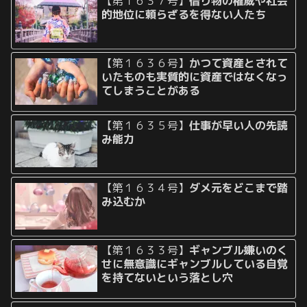
【第１６３７号】
借り物の権威や社会
的地位に頼らざるを得ない人たち
【第１６３６号】
かつて資産とされて
いたものも実質的に資産ではなくなっ
てしまうことがある
【第１６３５号】
仕事が早い人の先読
み能力
【第１６３４号】
ダメ元をどこまで踏
み込むか
【第１６３３号】
ギャンブル嫌いのく
せに無意識にギャンブルしている自覚
を持てないという落とし穴