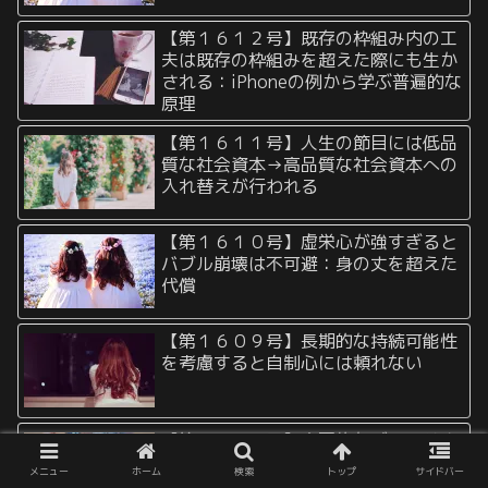
【第１６１２号】既存の枠組み内の工
夫は既存の枠組みを超えた際にも生か
される：iPhoneの例から学ぶ普遍的な
原理
【第１６１１号】人生の節目には低品
質な社会資本→高品質な社会資本への
入れ替えが行われる
【第１６１０号】虚栄心が強すぎると
バブル崩壊は不可避：身の丈を超えた
代償
【第１６０９号】長期的な持続可能性
を考慮すると自制心には頼れない
【第１６０８号】表面的なブランドや
権威に惑わされずにとにかくROIを重
メニュー
ホーム
検索
トップ
サイドバー
視すれば資産形成は容易