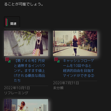
ることが可能でしょう。
関連
【第７４６号】円安
キャッシュフローゲ
と過熱するインバウ
ームを10回やると
ンド。ますます値上
経済的自由を目指す
げされる優良な商品
マインドができる②
たち
2020年7月31日
2022年10月1日
未分類
リフレーミング