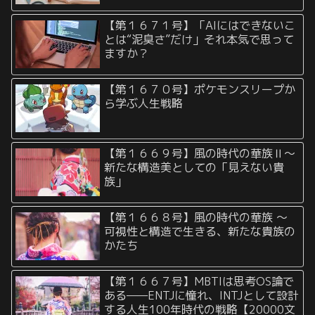
【第１６７１号】「AIにはできないこ
とは“泥臭さ”だけ」それ本気で思って
ますか？
【第１６７０号】ポケモンスリープか
ら学ぶ人生戦略
【第１６６９号】風の時代の華族Ⅱ〜
新たな構造美としての「見えない貴
族」
【第１６６８号】風の時代の華族 〜
可視性と構造で生きる、新たな貴族の
かたち
【第１６６７号】MBTIは思考OS論で
ある——ENTJに憧れ、INTJとして設計
する人生100年時代の戦略【20000文