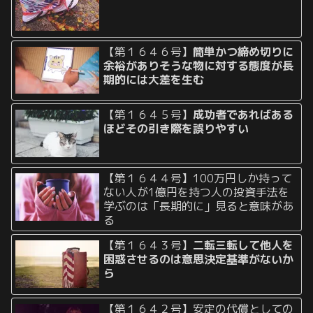
【第１６４６号】
簡単かつ締め切りに
余裕がありそうな物に対する態度が長
期的には大差を生む
【第１６４５号】
成功者であればある
ほどその引き際を誤りやすい
【第１６４４号】100万円しか持って
ない人が1億円を持つ人の投資手法を
学ぶのは「長期的に」見ると意味があ
る
【第１６４３号】
二転三転して他人を
困惑させるのは意思決定基準がないか
ら
【第１６４２号】安定の代償としての