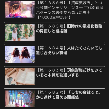
【第１６８６号】「資産裏読み」とい
う金融インテリジェンス― 世代別資産
パターンの裏側から見えた真実
【10000文字over】
【第１６８５号】
旧時代の最適化戦略
の見直しと断捨離
【第１６８４号】
人はたくさんいても
通じ合えない職場
【第１６８３号】
現象形態だけをみて
いると本質を勘違いする
【第１６８２号】
「うちの会社では」
から透けて見える距離感