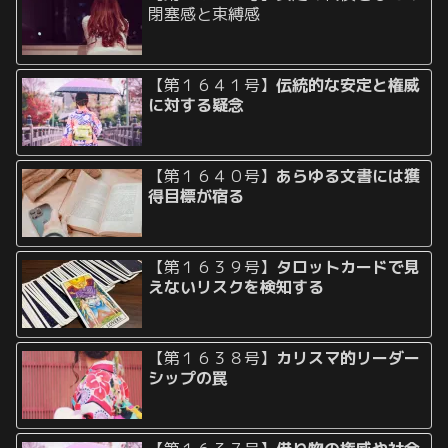
閉塞感と束縛感
【第１６４１号】
伝統的な安定と権威
に対する疑念
【第１６４０号】
あらゆる文書には獲
得目標が宿る
【第１６３９号】
タロットカードで見
えないリスクを検知する
【第１６３８号】
カリスマ的リーダー
シップの罠