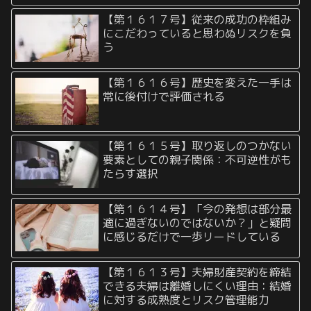
【第１６１７号】従来の成功の枠組み
にこだわっていると思わぬリスクを負
う
【第１６１６号】歴史を変えた一手は
常に後付けで評価される
【第１６１５号】取り返しのつかない
要素としての親子関係：不可逆性がも
たらす選択
【第１６１４号】「今の発想は部分最
適に過ぎないのではないか？」と疑問
に感じるだけで一歩リードしている
【第１６１３号】夫婦財産契約を締結
できる夫婦は離婚しにくい理由：結婚
に対する成熟度とリスク管理能力