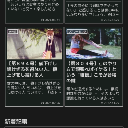
「若いうちはお金ばかりを貯め
「今の自分には到底できそうも
ていないで使って楽しんだ方が
ない」 と感じることは世の中に
いい」 といった年配の人からの
はかなり多いでしょう。 例え
アドバイスをされることが多い
ば、難関校の合格もそうかもし
2024.03.31
2023.12.27
と思います。 実際、すべての収
れませんし、 難関資格の合格か
入（手取り）を貯蓄に回すより
もしれませんし、 海外移住など
も、バランスよく使...
未分類
リフレーミング
の夢もそうかもしれません。 達
成ま...
【第８９４号】値下げし
【第８０３号】このやり
続けざるを得ない人、値
方で頑張ればイケる！と
上げをし続ける人
いう「確信」こそが合格
の鍵
世の中には、 値下げし続けざる
を得ない人 もいれば、 値上げを
何かを達成するためには、継続
し続ける人 もいます。 「値下げ
的な努力が必要…… そのような
をするか？値上げをするか？」
認識を持っている人は多いでし
これは非常に悩ましい問題でし
ょう。 しかし、そのような努力
2023.02.26
2022.11.27
ょう。 それぞれいっ...
をした方がいいと思いつつも、
「何か、力が入らない」 と感じ
てしまい、 継続的な努力ができ
新着記事
な...