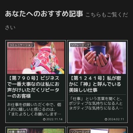
あなたへのおすすめ記事
こちらもご覧くだ
さい
コミュニケーション
リフレーミング
【第７９０号】ビジネス
【第１２４１号】私が密
で一番大事なのは私にお
かに「神」と呼んでいる
声がけいただくリピータ
美味しい仕事
ーのお客様
「仕事」 という言葉を聞くと、
ポジティブな気持ちになる人と
お仕事を依頼いただく中で、個
ネガティブな気持ちになる人に
人的に嬉しいと感じるのは、
分かれることでしょう。 例え
「またよろしくお願いします」
ば、 「どうして、こんな仕事を
といった言葉や、 その後、実際
2022.11.14
2024.02.11
私がしなければいけないのだろ
にリピーターとして、私個人に
う」 とか 「こんな...
対してお声がけいただく時で
仕事・勤め先
リフレーミング