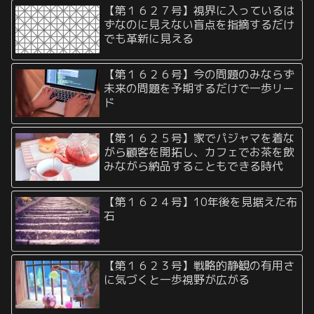
【第１６２７号】視界に入っているは
ずなのに見えない盲点を指摘するだけ
でも革新に見える
【第１６２６号】今の問題のみならず
未来の問題を予期するだけで一歩リー
ド
【第１６２５号】家でパジャマを着な
がら顧客を開拓し、カフェでお茶を飲
みながら納品することもできる時代
【第１６２４号】10年後を見据えた布
石
【第１６２３号】戦略的静観の有用さ
に気づくと一歩視野が広がる