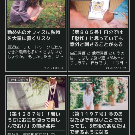
す。 世の中には色々なタイプの
仕事があります...
勤め先のオフィスに私物
【第８０５号】自分では
を大量に置くリスク
「駄作」と思っていても
意外と刺さることがある
最近は、リモートワークも進ん
できた職場も多いのではないで
自己評価 と 他者評価 というの
しょうか。 もしかしたら、いつ
は、しばしば食い違いがあった
の間にか全然出社していなかっ
りします。 自分では、 「今日の
たという人もいるかもしれませ
作品は、会心の出来栄えだ！」
2021.08.04
2022.11.29
んね。 ほとんどの勤め人は何ら
などと思って、 自信満々にして
かの形で自分が使うためのスペ
いたのにも関わらず、 いざ、誰
ース、いわゆる仕事場のよう...
リフレーミング
リフレーミング
かに感想...
【第１２８７号】「若い
【第１１９７号】今のあ
うちにお金を使って楽し
なたができないことであ
んでおけ」の前提条件
っても、5年後のあなたは
できるようになる
昔から、資産形成に関しては、