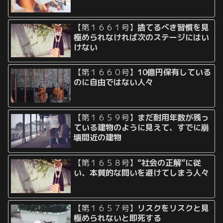
【第１６６１号】
捨てるべき習慣を見
極められなければ次のステージにはい
けない
【第１６６０号】
10億円保有している
のに自由ではない人々
【第１６５９号】
まだ耐用年数が残っ
ている建物のように見えて、すでに崩
壊間近の建物
【第１６５８号】
“社会の正解”に従
い、本質的な問いを避けてしまう人々
【第１６５７号】
リスクをリスクと見
極められないと即死する