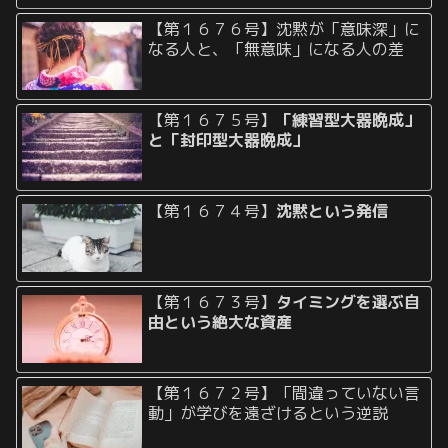
【第１６７６号】沈黙が「意味深」に
なる人と、「無意味」になる人の差
【第１６７５号】
「練習型大器晩成」
と「封印型大器晩成」
【第１６７４号】
沈黙という発信
【第１６７３号】
タイミングを選ぶ自
由という絶大な資産
【第１６７２号】「間違っていない言
動」が学びを遠ざけるという逆説