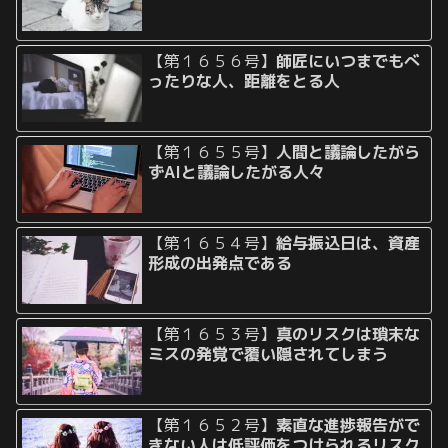
【第１６５６号】
師匠にいつまでもべ
ったりな人、距離をとる人
【第１６５５号】
人間と議論したがら
ずAIと議論したがる人々
【第１６５４号】
給与振込日は、資産
形成の出発点である
【第１６５３号】
真のリスクは瑣末な
ミスの発覚で覆い隠されてしまう
【第１６５２号】
素直な進捗報告がで
きない人は低評価をつけられるリスク