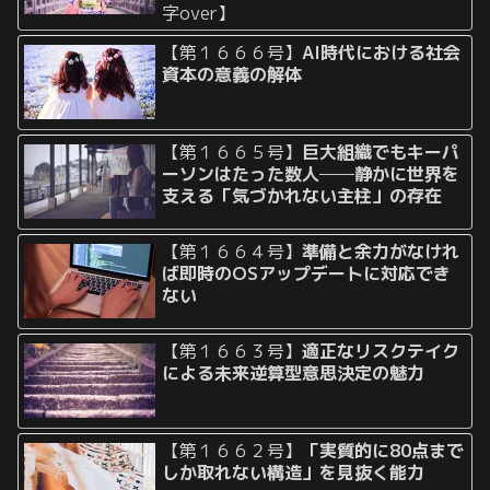
字over】
【第１６６６号】
AI時代における社会
資本の意義の解体
【第１６６５号】
巨大組織でもキーパ
ーソンはたった数人──静かに世界を
支える「気づかれない主柱」の存在
【第１６６４号】
準備と余力がなけれ
ば即時のOSアップデートに対応でき
ない
【第１６６３号】
適正なリスクテイク
による未来逆算型意思決定の魅力
【第１６６２号】
「実質的に80点まで
しか取れない構造」を見抜く能力