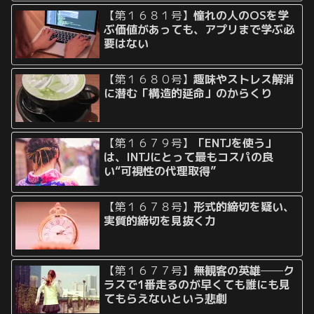
【第１６８１号】
憧れの人のOSを学
ぶ価値があっても、アプリまで学ぶ必
要はない
【第１６８０号】
趣味やストレス解消
に潜む「構造的延命」のからくり
【第１６７９号】
「ENTJを使う」
は、INTJにとって最もコスパの良
い“可視性の代理取得”
【第１６７８号】
形式的締切を疑い、
実質的締切を見抜く力
【第１６７７号】
無観客の英雄──ク
ラスで1番走るのが早くても誰にも見
てもらえないという悲劇