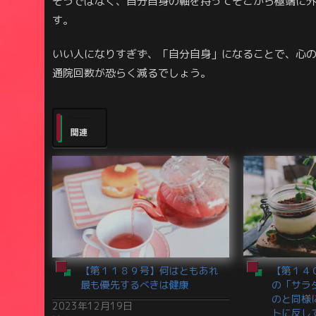
そうではなく、自分自身の軸を持ってそこから極端に
す。
いい人になりすぎず、「自分自身」になることで、心
通院回数が恐らく減るでしょう。
関連
【第１１８９号】何はともあれ
【第１４
最も優先するべきは健康
の「サラ
のと同様
2023年12月19日
トに反し