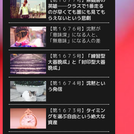
【第１６７７号】
無観客の
英雄──クラスで1番走る
のが早くても誰にも見ても
らえないという悲劇
【第１６７６号】沈黙が
「意味深」になる人と、
「無意味」になる人の差
【第１６７５号】
「練習型
大器晩成」と「封印型大器
晩成」
【第１６７４号】
沈黙とい
う発信
【第１６７３号】
タイミン
グを選ぶ自由という絶大な
資産