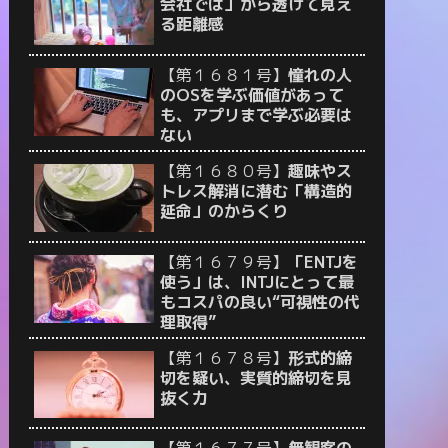
会社では」から透けて見え
る距離感
【第１６８１号】
憧れの人
のOSを学ぶ価値があって
も、アプリまで学ぶ必要は
ない
【第１６８０号】
趣味やス
トレス解消に潜む「構造的
延命」のからくり
【第１６７９号】
「ENTJを
使う」は、INTJにとって最
もコスパの良い“可視性の代
理取得”
【第１６７８号】
形式的締
切を疑い、実質的締切を見
抜く力