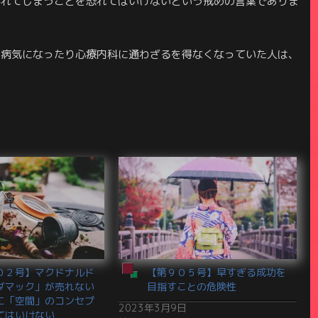
外れてしまうことを恐れてはいけないという戒めの言葉でありま
の病気になったり心療内科に通わざるを得なくなっていた人は、
０２号】マクドナルド
【第９０５号】早すぎる成功を
ダマック」が売れない
目指すことの危険性
に「空間」のコンセプ
2023年3月9日
てはいけない