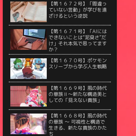
【第１６７２号】「間違っ
ていない言動」が学びを遠
ざけるという逆説
【第１６７１号】「AIには
できないことは“泥臭さ”だ
け」それ本気で思ってます
か？
【第１６７０号】ポケモン
スリープから学ぶ人生戦略
【第１６６９号】風の時代
の華族Ⅱ〜新たな構造美と
しての「見えない貴族」
【第１６６８号】風の時代
の華族 〜 可視性と構造で
生きる、新たな貴族のかた
ち