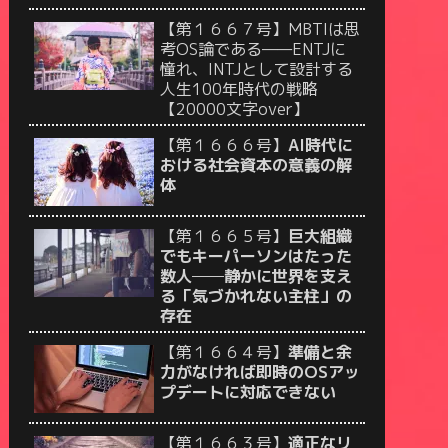
【第１６６７号】MBTIは思
考OS論である——ENTJに
憧れ、INTJとして設計する
人生100年時代の戦略
【20000文字over】
【第１６６６号】
AI時代に
おける社会資本の意義の解
体
【第１６６５号】
巨大組織
でもキーパーソンはたった
数人──静かに世界を支え
る「気づかれない主柱」の
存在
【第１６６４号】
準備と余
力がなければ即時のOSアッ
プデートに対応できない
【第１６６３号】
適正なリ