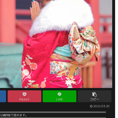
Pocket
LINE
コピー
2022.03.20
事は
約3分
で読めます。