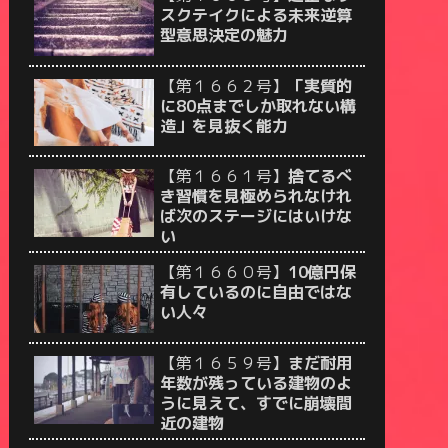
スクテイクによる未来逆算
型意思決定の魅力
【第１６６２号】
「実質的
に80点までしか取れない構
造」を見抜く能力
【第１６６１号】
捨てるべ
き習慣を見極められなけれ
ば次のステージにはいけな
い
【第１６６０号】
10億円保
有しているのに自由ではな
い人々
【第１６５９号】
まだ耐用
年数が残っている建物のよ
うに見えて、すでに崩壊間
近の建物