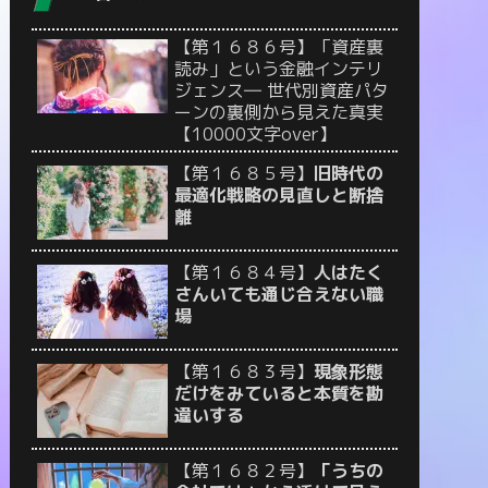
【第１６８６号】「資産裏
読み」という金融インテリ
ジェンス― 世代別資産パタ
ーンの裏側から見えた真実
【10000文字over】
【第１６８５号】
旧時代の
最適化戦略の見直しと断捨
離
【第１６８４号】
人はたく
さんいても通じ合えない職
場
【第１６８３号】
現象形態
だけをみていると本質を勘
違いする
【第１６８２号】
「うちの