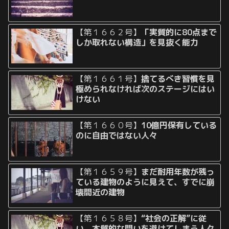
【第１６６２号】
「実質的に80点まで
しか取れない構造」を見抜く能力
【第１６６１号】
捨てるべき習慣を見
極められなければ次のステージにはい
けない
【第１６６０号】
10億円保有している
のに自由ではない人々
【第１６５９号】
まだ耐用年数が残っ
ている建物のように見えて、すでに崩
壊間近の建物
【第１６５８号】
“社会の正解”に従
い、本質的な問いを避けてしまう人々