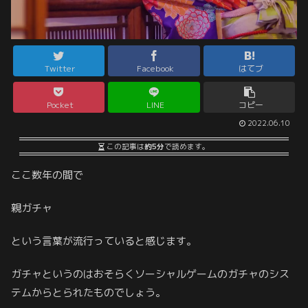
Twitter
Facebook
はてブ
Pocket
LINE
コピー
2022.06.10
この記事は
約5分
で読めます。
ここ数年の間で
親ガチャ
という言葉が流行っていると感じます。
ガチャというのはおそらくソーシャルゲームのガチャのシス
テムからとられたものでしょう。