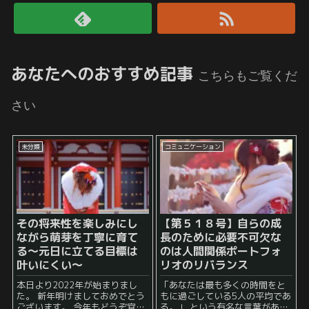
あなたへのおすすめ記事
こちらもご覧くだ
さい
未分類
コミュニケーション
その将来性を楽しみにし
【第５１８号】自らの成
ながら萌芽を丁寧に育て
長のために必要不可欠な
る～元日に立てる目標は
のは人間関係ポートフォ
叶いにくい～
リオのリバランス
本日より2022年が始まりまし
「あなたは最も多くの時間をと
た。 新年明けましておめでとう
もに過ごしている5人の平均であ
ございます。 今年もどうぞ宜し
る。」 という有名な言葉があり