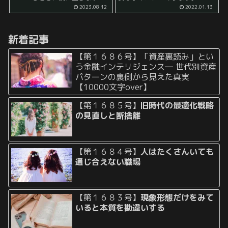
例えば、 「頑張っているけれど
で言えば、 「その日にやるべき
2023.08.12
2022.01.13
何かうまくいかない」 といった
ことがもう既に終わっている
モヤモヤした思いを抱えている
か」 否かです。 例えば、個人の
人が行うべきは 「申込み」 とい
確定申告は特別な...
新着記事
う...
【第１６８６号】「資産裏読み」とい
う金融インテリジェンス― 世代別資産
パターンの裏側から見えた真実
【10000文字over】
【第１６８５号】
旧時代の最適化戦略
の見直しと断捨離
【第１６８４号】
人はたくさんいても
通じ合えない職場
【第１６８３号】
現象形態だけをみて
いると本質を勘違いする