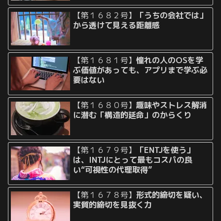
【第１６８２号】
「うちの会社では」
から透けて見える距離感
【第１６８１号】
憧れの人のOSを学
ぶ価値があっても、アプリまで学ぶ必
要はない
【第１６８０号】
趣味やストレス解消
に潜む「構造的延命」のからくり
【第１６７９号】
「ENTJを使う」
は、INTJにとって最もコスパの良
い“可視性の代理取得”
【第１６７８号】
形式的締切を疑い、
実質的締切を見抜く力