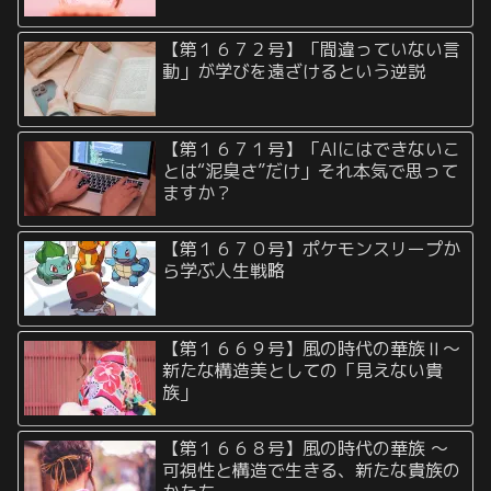
【第１６７２号】「間違っていない言
動」が学びを遠ざけるという逆説
【第１６７１号】「AIにはできないこ
とは“泥臭さ”だけ」それ本気で思って
ますか？
【第１６７０号】ポケモンスリープか
ら学ぶ人生戦略
【第１６６９号】風の時代の華族Ⅱ〜
新たな構造美としての「見えない貴
族」
【第１６６８号】風の時代の華族 〜
可視性と構造で生きる、新たな貴族の