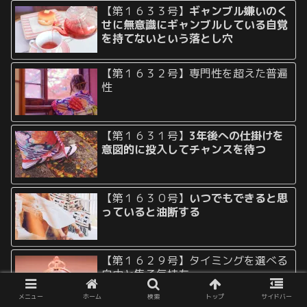
【第１６３３号】
ギャンブル嫌いのく
せに無意識にギャンブルしている自覚
を持てないという落とし穴
【第１６３２号】専門性を超えた普遍
性
【第１６３１号】
3年後への仕掛けを
意図的に投入してチャンスを待つ
【第１６３０号】
いつでもできると思
っていると油断する
【第１６２９号】タイミングを選べる
自由と焦る気持ち
メニュー
ホーム
検索
トップ
サイドバー