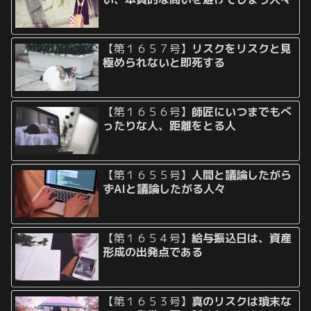
【第１６５７号】
リスクをリスクと見
極められないと即死する
【第１６５６号】
師匠にいつまでもべ
ったりな人、距離をとる人
【第１６５５号】
人間と議論したがら
ずAIと議論したがる人々
【第１６５４号】
給与振込日は、資産
形成の出発点である
【第１６５３号】
真のリスクは瑣末な