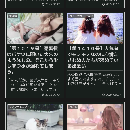
くお願いいたします。 さて、こ
ます。 どんな人と親しい時間を
2022.01.01
2022.02.16
のように年が明けた場合、大抵
過ごすかによって自分の考え方
の人は今年の抱負などを述べた
や行動が変わってしまうという
未分類
コミュニケーション
り、今年の目標などを掲げたり
ことを端的に示していますね。
することが多いと...
私は人間というの...
【第１０１９号】悪習慣
【第１４１０号】人気者
はバケツに開いた大穴の
でモテモテなのに心満た
ようなもの。そこから少
されぬ人たちが求めてい
しずつ水が漏れてしま
る出会い
う。
人の悩みは人間関係にある と、
よく言われますよね。 ただ、こ
「なんだか、最近人生が上手く
れだけを見ると、 「やっぱり、
いっていない気がする」 とか
モテない人は大変だよね」 とは
「前は物凄くうまくいっていた
思うかもしれませんが、 むし
はずなのに、最近そうでもない
2023.07.01
2024.08.04
ろ、パッと見て魅力があってモ
な……一体どうすれば？」 とい
テモテな感じの人であっても、
ったことを考えることは誰しも
時折...
リフレーミング
未分類
あると思います。 多くの場合
は、 外...