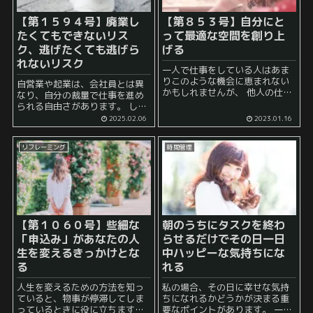
【第１５９４号】廃業し
【第８５３号】自分にと
たくてもできないリス
って最適な空間を創り上
ク、逃げたくても逃げら
げる
れないリスク
一人で仕事をしている人はあま
りこのような機会に恵まれない
自営業や起業は、会社員とは異
かもしれませんが、 他人の仕事
なり、自分の裁量で仕事を進め
机を見ると、様々な発見があり
られる自由さがあります。 しか
ます。 勤め先などがある人は、
し、その自由は諸刃の剣であ
2025.02.06
2023.01.16
同僚の仕事机を見る機会がある
り、状況によっては 「廃業した
ことでしょう。 シェアオフィス
くてもできない」 「逃げたくて
などを使用している...
リフレーミング
時間管理
も逃げられない」 というリスク
を抱え込むこ...
【第１０６０号】些細な
朝のうちにタスクを終わ
「申込み」があなたの人
らせるだけでその日一日
生を変えるきっかけとな
中ハッピーな気持ちにな
る
れる
人生を変えるための方法を知っ
私の場合、その日に幸せな気持
ていると、物事が停滞してしま
ちになれるかどうかが決まる重
っているときに役に立ちます。
要なポイントがあります。 一言