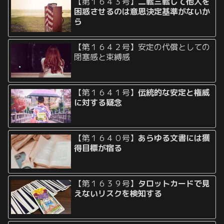
【第１６４３号】
二転三転して他人を
困惑させるのは意思決定基準がないか
ら
【第１６４２号】安定の代償としての
閉塞感と束縛感
【第１６４１号】
伝統的な安定と権威
に対する疑念
【第１６４０号】
あらゆる文書には獲
得目標が宿る
【第１６３９号】
タロットカードで見
えないリスクを検知する