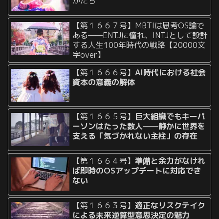
かたち
【第１６６７号】MBTIは思考OS論で
ある——ENTJに憧れ、INTJとして設計
する人生100年時代の戦略【20000文
字over】
【第１６６６号】
AI時代における社会
資本の意義の解体
【第１６６５号】
巨大組織でもキーパ
ーソンはたった数人──静かに世界を
支える「気づかれない主柱」の存在
【第１６６４号】
準備と余力がなけれ
ば即時のOSアップデートに対応でき
ない
【第１６６３号】
適正なリスクテイク
による未来逆算型意思決定の魅力