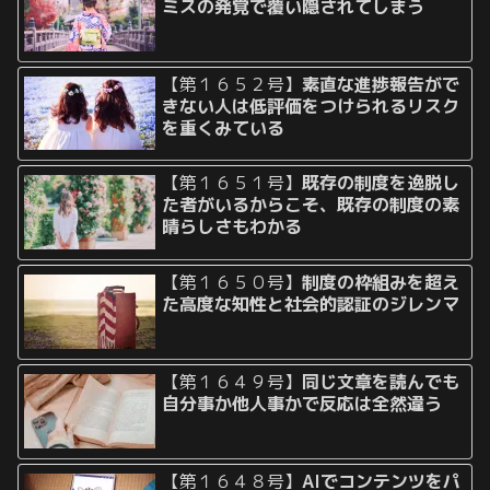
ミスの発覚で覆い隠されてしまう
【第１６５２号】
素直な進捗報告がで
きない人は低評価をつけられるリスク
を重くみている
【第１６５１号】
既存の制度を逸脱し
た者がいるからこそ、既存の制度の素
晴らしさもわかる
【第１６５０号】
制度の枠組みを超え
た高度な知性と社会的認証のジレンマ
【第１６４９号】
同じ文章を読んでも
自分事か他人事かで反応は全然違う
【第１６４８号】
AIでコンテンツをパ