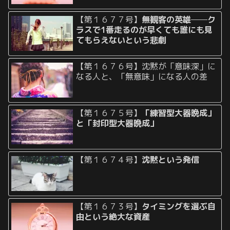
【第１６７７号】
無観客の英雄──ク
ラスで1番走るのが早くても誰にも見
てもらえないという悲劇
【第１６７６号】沈黙が「意味深」に
なる人と、「無意味」になる人の差
【第１６７５号】
「練習型大器晩成」
と「封印型大器晩成」
【第１６７４号】
沈黙という発信
【第１６７３号】
タイミングを選ぶ自
由という絶大な資産