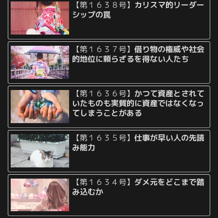
【第１６３８号】
カリスマ的リーダー
シップの罠
【第１６３７号】
借り物の権威や社会
的地位に頼らざるを得ない人たち
【第１６３６号】
かつて資産とされて
いたものも実質的に資産ではなくなっ
てしまうことがある
【第１６３５号】
仕事が早い人の先読
み能力
【第１６３４号】
ダメ元をどこまで踏
み込むか