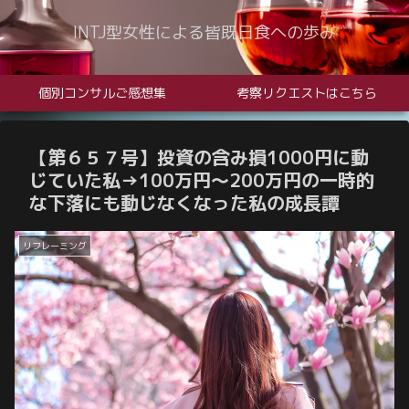
INTJ型女性による皆既日食への歩み
個別コンサルご感想集
考察リクエストはこちら
【第６５７号】投資の含み損1000円に動
じていた私→100万円～200万円の一時的
な下落にも動じなくなった私の成長譚
リフレーミング