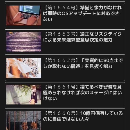
【第１６６４号】
準備と余力がなけれ
ば即時のOSアップデートに対応でき
ない
【第１６６３号】
適正なリスクテイク
による未来逆算型意思決定の魅力
【第１６６２号】
「実質的に80点まで
しか取れない構造」を見抜く能力
【第１６６１号】
捨てるべき習慣を見
極められなければ次のステージにはい
けない
【第１６６０号】
10億円保有している
のに自由ではない人々