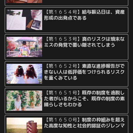
【第１６５４号】
給与振込日は、資産
形成の出発点である
【第１６５３号】
真のリスクは瑣末な
ミスの発覚で覆い隠されてしまう
【第１６５２号】
素直な進捗報告がで
きない人は低評価をつけられるリスク
を重くみている
【第１６５１号】
既存の制度を逸脱し
た者がいるからこそ、既存の制度の素
晴らしさもわかる
【第１６５０号】
制度の枠組みを超え
た高度な知性と社会的認証のジレンマ