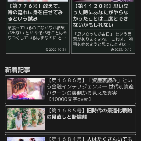
【第７７６号】敢えて、
【第１１２０号】思い立
時の流れに身を任せてみ
った時にあなたがやらな
るという試み
かったことは二度とでき
ないかもしれない
頑張っているのになかなか結果
が出ない とか やるべきことはや
「思い立ったが吉日」 という言
りつくしているはずなのに と感
葉がありますよね。 これは、 物
じることがありませんか？ 特
事を始めようと思ったときはす
に、普段から頑張って物事に取
ぐに実行した方がよいという意
2022.10.31
2023.10.10
り組んでいる人ほど、 「こんな
味のことわざ であります。 どう
に頑張っているのに……」 ...
せならば、そのようなタイミン
グで始めた方が良いというニュ
新着記事
ア...
【第１６８６号】「資産裏読み」とい
う金融インテリジェンス― 世代別資産
パターンの裏側から見えた真実
【10000文字over】
【第１６８５号】
旧時代の最適化戦略
の見直しと断捨離
【第１６８４号】
人はたくさんいても