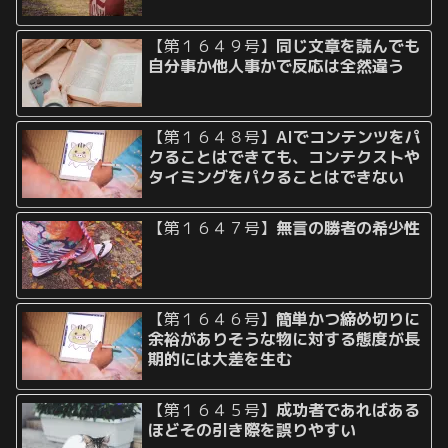
【第１６４９号】
同じ文章を読んでも
自分事か他人事かで反応は全然違う
【第１６４８号】
AIでコンテンツをパ
クることはできても、コンテクストや
タイミングをパクることはできない
【第１６４７号】
無言の勝者の希少性
【第１６４６号】
簡単かつ締め切りに
余裕がありそうな物に対する態度が長
期的には大差を生む
【第１６４５号】
成功者であればある
ほどその引き際を誤りやすい