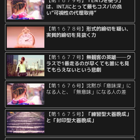
【第１６７９号】
「ENTJを使う」
は、INTJにとって最もコスパの良
い“可視性の代理取得”
【第１６７８号】
形式的締切を疑い、
実質的締切を見抜く力
【第１６７７号】
無観客の英雄──ク
ラスで1番走るのが早くても誰にも見
てもらえないという悲劇
【第１６７６号】沈黙が「意味深」に
なる人と、「無意味」になる人の差
【第１６７５号】
「練習型大器晩成」
と「封印型大器晩成」