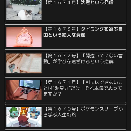
【第１６７４号】
沈黙という発信
【第１６７３号】
タイミングを選ぶ自
由という絶大な資産
【第１６７２号】「間違っていない言
動」が学びを遠ざけるという逆説
【第１６７１号】「AIにはできないこ
とは“泥臭さ”だけ」それ本気で思って
ますか？
【第１６７０号】ポケモンスリープか
ら学ぶ人生戦略