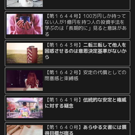
【第１６４４号】100万円しか持って
ない人が1億円を持つ人の投資手法を
学ぶのは「長期的に」見ると意味があ
る
【第１６４３号】
二転三転して他人を
困惑させるのは意思決定基準がないか
ら
【第１６４２号】安定の代償としての
閉塞感と束縛感
【第１６４１号】
伝統的な安定と権威
に対する疑念
【第１６４０号】
あらゆる文書には獲
得目標が宿る