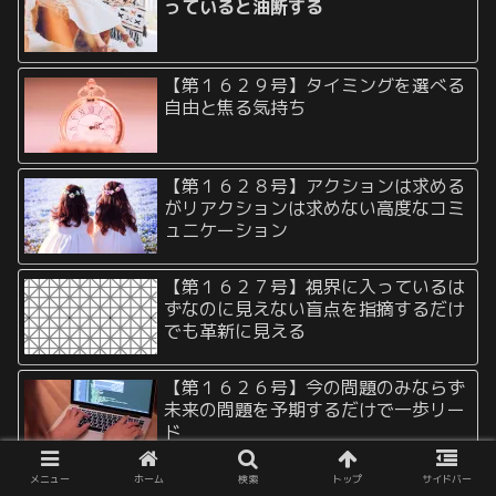
っていると油断する
【第１６２９号】タイミングを選べる
自由と焦る気持ち
【第１６２８号】アクションは求める
がリアクションは求めない高度なコミ
ュニケーション
【第１６２７号】視界に入っているは
ずなのに見えない盲点を指摘するだけ
でも革新に見える
【第１６２６号】今の問題のみならず
未来の問題を予期するだけで一歩リー
ド
メニュー
ホーム
検索
トップ
サイドバー
【第１６２５号】家でパジャマを着な