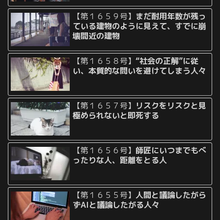
【第１６５９号】
まだ耐用年数が残っ
ている建物のように見えて、すでに崩
壊間近の建物
【第１６５８号】
“社会の正解”に従
い、本質的な問いを避けてしまう人々
【第１６５７号】
リスクをリスクと見
極められないと即死する
【第１６５６号】
師匠にいつまでもべ
ったりな人、距離をとる人
【第１６５５号】
人間と議論したがら
ずAIと議論したがる人々