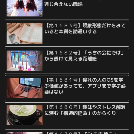
通じ合えない職場
【第１６８３号】
現象形態だけをみて
いると本質を勘違いする
【第１６８２号】
「うちの会社では」
から透けて見える距離感
【第１６８１号】
憧れの人のOSを学
ぶ価値があっても、アプリまで学ぶ必
要はない
【第１６８０号】
趣味やストレス解消
に潜む「構造的延命」のからくり