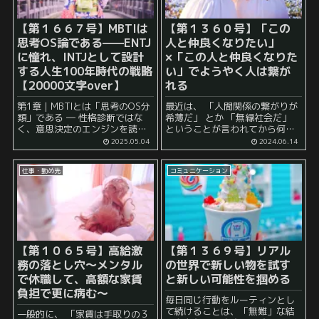
【第１６６７号】MBTIは
【第１３６０号】「この
思考OS論である——ENTJ
人と仲良くなりたい」
に憧れ、INTJとして設計
×「この人と仲良くなりた
する人生100年時代の戦略
い」でようやく人は繋が
【20000文字over】
れる
第1章｜MBTIとは「思考のOS分
最近は、 「人間関係の繋がりが
類」である ― 性格診断ではな
希薄だ」 とか 「無縁社会だ」
く、意思決定のエンジンを読み
ということが言われてから何年
解く MBTI（Myers-Briggs
も経ちました。 人は社会的な動
2025.05.04
2024.06.14
Type Indicator）は、一般的に
物なので、 他人とつながること
は「性格診断ツール」として広
によって幸せ、心地よさを感じ
仕事・勤め先
コミュニケーション
く知られていま...
ることができると...
【第１０６５号】高給激
【第１３６９号】リアル
務の落とし穴～メンタル
の世界で新しい物を試す
で休職して、高額な家賃
と新しい可能性を掴める
負担で更に病む～
毎日同じ行動をルーティンとし
て続けることは、「無難」な結
一般的に、 「家賃は手取りの３