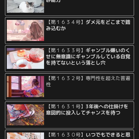
み能力
【第１６３４号】
ダメ元をどこまで踏
み込むか
【第１６３３号】
ギャンブル嫌いのく
せに無意識にギャンブルしている自覚
を持てないという落とし穴
【第１６３２号】専門性を超えた普遍
性
【第１６３１号】
3年後への仕掛けを
意図的に投入してチャンスを待つ
【第１６３０号】
いつでもできると思