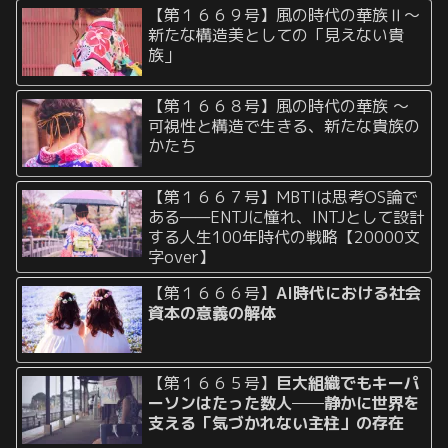
【第１６６９号】風の時代の華族Ⅱ〜
新たな構造美としての「見えない貴
族」
【第１６６８号】風の時代の華族 〜
可視性と構造で生きる、新たな貴族の
かたち
【第１６６７号】MBTIは思考OS論で
ある——ENTJに憧れ、INTJとして設計
する人生100年時代の戦略【20000文
字over】
【第１６６６号】
AI時代における社会
資本の意義の解体
【第１６６５号】
巨大組織でもキーパ
ーソンはたった数人──静かに世界を
支える「気づかれない主柱」の存在