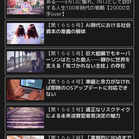
ある——ENTJに憧れ、INTJとして設計
する人生100年時代の戦略【20000文
字over】
【第１６６６号】
AI時代における社会
資本の意義の解体
【第１６６５号】
巨大組織でもキーパ
ーソンはたった数人──静かに世界を
支える「気づかれない主柱」の存在
【第１６６４号】
準備と余力がなけれ
ば即時のOSアップデートに対応でき
ない
【第１６６３号】
適正なリスクテイク
による未来逆算型意思決定の魅力
【第１６６２号】
「実質的に80点まで