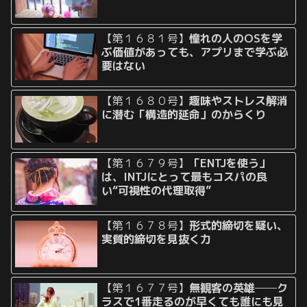
【第１６８１号】
憧れの人のOSを学
ぶ価値があっても、アプリまで学ぶ必
要はない
【第１６８０号】
趣味やストレス解消
に潜む「構造的延命」のからくり
【第１６７９号】
「ENTJを使う」
は、INTJにとって最もコスパの良
い“可視性の代理取得”
【第１６７８号】
形式的締切を疑い、
実質的締切を見抜く力
【第１６７７号】
無観客の英雄──ク
ラスで1番走るのが早くても誰にも見