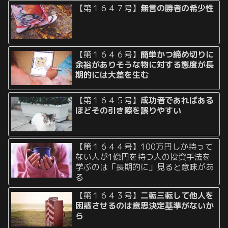
【第１６４７号】
無言の勝者の希少性
【第１６４６号】
簡単かつ締め切りに
余裕がありそうな物に対する態度が長
期的には大差を生む
【第１６４５号】
成功者であればある
ほどその引き際を誤りやすい
【第１６４４号】100万円しか持って
ない人が1億円を持つ人の投資手法を
学ぶのは「長期的に」見ると意味があ
る
【第１６４３号】
二転三転して他人を
困惑させるのは意思決定基準がないか
ら