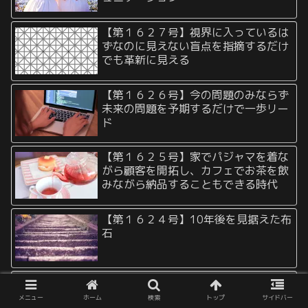
【第１６２７号】視界に入っているは
ずなのに見えない盲点を指摘するだけ
でも革新に見える
【第１６２６号】今の問題のみならず
未来の問題を予期するだけで一歩リー
ド
【第１６２５号】家でパジャマを着な
がら顧客を開拓し、カフェでお茶を飲
みながら納品することもできる時代
【第１６２４号】10年後を見据えた布
石
【第１６２３号】戦略的静観の有用さ
に気づくと一歩視野が広がる
メニュー
ホーム
検索
トップ
サイドバー