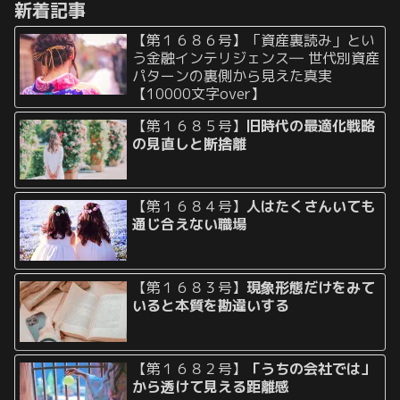
新着記事
関係の相手ではなかったりし...
【第１６８６号】「資産裏読み」とい
う金融インテリジェンス― 世代別資産
パターンの裏側から見えた真実
【10000文字over】
【第１６８５号】
旧時代の最適化戦略
の見直しと断捨離
【第１６８４号】
人はたくさんいても
通じ合えない職場
【第１６８３号】
現象形態だけをみて
いると本質を勘違いする
【第１６８２号】
「うちの会社では」
から透けて見える距離感