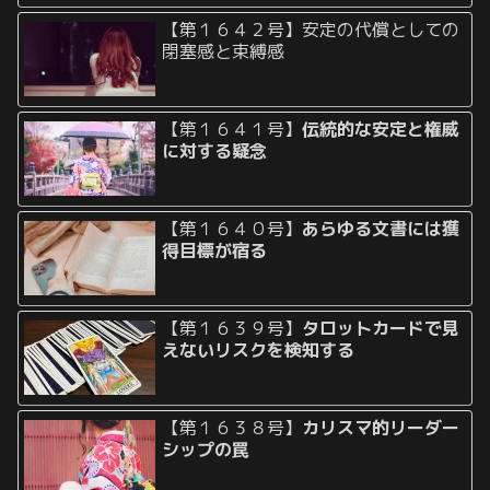
【第１６４２号】安定の代償としての
閉塞感と束縛感
【第１６４１号】
伝統的な安定と権威
に対する疑念
【第１６４０号】
あらゆる文書には獲
得目標が宿る
【第１６３９号】
タロットカードで見
えないリスクを検知する
【第１６３８号】
カリスマ的リーダー
シップの罠