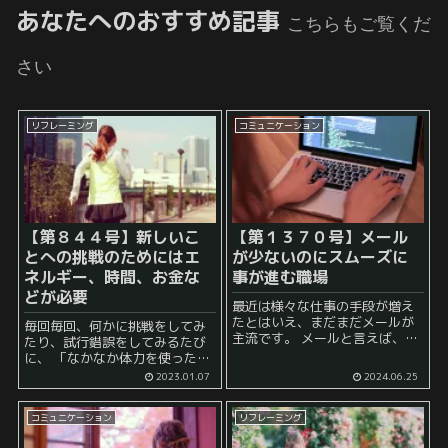
あなたへのおすすめ記事
こちらもご覧くだ
さい
リフレーミング
コミュニケーション
【第８４４号】新しいこ
【第１３７０号】メール
とへの挑戦のためにはエ
が少ないのにスムーズに
ネルギー、時間、お金な
事が進む職場
どが必要
最近は様々な仕事の手段が増え
たとはいえ、まだまだメールが
毎回毎回、何かに挑戦をしてみ
主流です。 メールと言えば、そ
たり、試行錯誤をしてみるたび
れで適切に仕事が進む場合もあ
に、 「なかなか体力を使った
る一方で、 「やたらとメールの
な……」 と感じることが多いで
2023.01.07
2024.06.25
数が多すぎて困る」 「メールと
す。 やはり、新しいことという
いうよりは細かいことをやりと
物に対する慣れがないことが原
りするチャットに近...
コミュニケーション
リフレーミング
因でしょう。 普段の生活よりも
自ずと体力を...