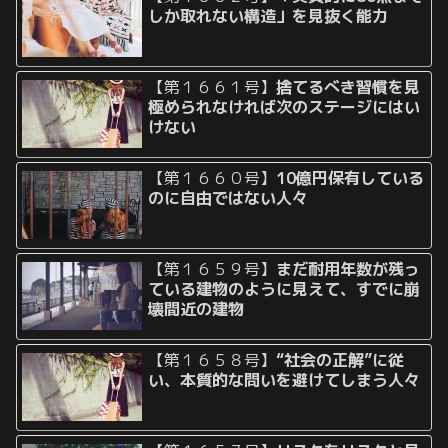
しか取れない構造」を見抜く能力
【第１６６１号】
捨てるべき習慣を見
極められなければ次のステージにはい
けない
【第１６６０号】
10億円保有している
のに自由ではない人々
【第１６５９号】
まだ耐用年数が残っ
ている建物のように見えて、すでに崩
壊間近の建物
【第１６５８号】
“社会の正解”に従
い、本質的な問いを避けてしまう人々