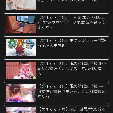
【第１６７１号】「AIにはできないこ
とは“泥臭さ”だけ」それ本気で思って
ますか？
【第１６７０号】ポケモンスリープか
ら学ぶ人生戦略
【第１６６９号】風の時代の華族Ⅱ〜
新たな構造美としての「見えない貴
族」
【第１６６８号】風の時代の華族 〜
可視性と構造で生きる、新たな貴族の
かたち
【第１６６７号】MBTIは思考OS論で