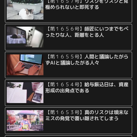
【第１６５７号】
リスクをリスクと見
極められないと即死する
【第１６５６号】
師匠にいつまでもべ
ったりな人、距離をとる人
【第１６５５号】
人間と議論したがら
ずAIと議論したがる人々
【第１６５４号】
給与振込日は、資産
形成の出発点である
【第１６５３号】
真のリスクは瑣末な
ミスの発覚で覆い隠されてしまう