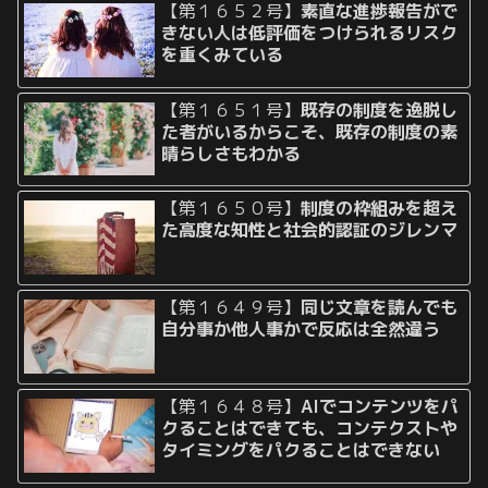
【第１６５２号】
素直な進捗報告がで
きない人は低評価をつけられるリスク
を重くみている
【第１６５１号】
既存の制度を逸脱し
た者がいるからこそ、既存の制度の素
晴らしさもわかる
【第１６５０号】
制度の枠組みを超え
た高度な知性と社会的認証のジレンマ
【第１６４９号】
同じ文章を読んでも
自分事か他人事かで反応は全然違う
【第１６４８号】
AIでコンテンツをパ
クることはできても、コンテクストや
タイミングをパクることはできない