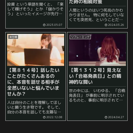
た時の相続対策
投資 という単語を聞くと、 「楽
して稼げそう」 とか 「儲かりそ
人間というのはいつ死ぬのかわ
う」 といったイメージが先行し
かりません。 特に何もしていな
がちです。 しかし、実際には、
くても突然死、ということだっ
投資には地味でコツコツとした
てあり得ますし、 何気ない日常
2023.05.07
2024.03.26
努力が欠かせず、夢や希望だけ
を送っていたかと思えば、 突然
では投資が成功...
高齢者がアクセルとブレーキを
未分類
リフレーミング
踏み間違えて車ごと突っ込んで
きてその死亡 ...
【第８１４号】話したい
【第１３１２号】見えな
ことがたくさんあるの
い「合格発表日」との精
に、本音を話せる相手が
神的な闘い
全然いないと悩んでいま
世の中には、 いわゆる、 「合格
せんか？
発表日」 が事前に明示されてい
るものと、事前に明示されてい
人は自分のことを理解してほし
ないものとに分かれていると考
いと願う生き物です。 そして、
えられるでしょう。 例えば、受
自分の本音を話しても支障ない
験などは、いつが受験日なのか
人物との交流を願うものです。
2022.12.08
2024.04.27
もわかりますし、いつが合格発
しかし、実際には仲が良い人が
表日なのか...
いたとしても、本当の意味であ
らゆる本音を吐露できるという