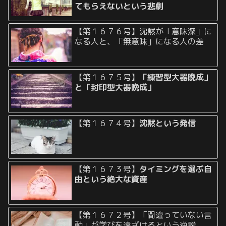
てもらえないという悲劇
【第１６７６号】沈黙が「意味深」に
なる人と、「無意味」になる人の差
【第１６７５号】
「練習型大器晩成」
と「封印型大器晩成」
【第１６７４号】
沈黙という発信
【第１６７３号】
タイミングを選ぶ自
由という絶大な資産
【第１６７２号】「間違っていない言
動」が学びを遠ざけるという逆説