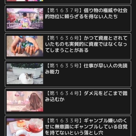
【第１６３７号】
借り物の権威や社会
的地位に頼らざるを得ない人たち
【第１６３６号】
かつて資産とされて
いたものも実質的に資産ではなくなっ
てしまうことがある
【第１６３５号】
仕事が早い人の先読
み能力
【第１６３４号】
ダメ元をどこまで踏
み込むか
【第１６３３号】
ギャンブル嫌いのく
せに無意識にギャンブルしている自覚
を持てないという落とし穴