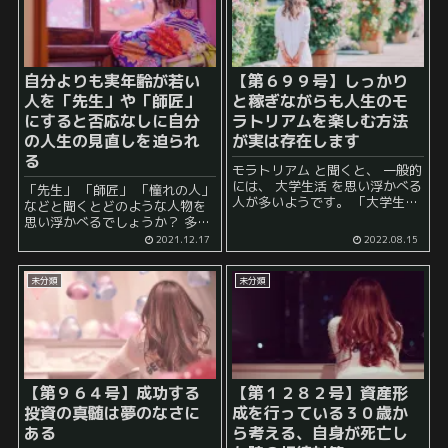
自分よりも実年齢が若い
【第６９９号】しっかり
人を「先生」や「師匠」
と稼ぎながらも人生のモ
にすると否応なしに自分
ラトリアムを楽しむ方法
の人生の見直しを迫られ
が実は存在します
る
モラトリアム と聞くと、 一般的
には、 大学生活 を思い浮かべる
「先生」 「師匠」 「憧れの人」
人が多いようです。 「大学生時
などと聞くとどのような人物を
代は人生の夏休み」 と表現され
思い浮かべるでしょうか？ 多く
ることもありますよね。 実際に
の人は自分よりも実年齢が上の
2021.12.17
2022.08.15
は、最近の大学生は単位取得が
人を思い浮かべると思われま
簡単ではない場...
す。 特に、「先生」という言葉
未分類
未分類
は「先に生まれた人」を示唆し
てい...
【第９６４号】成功する
【第１２８２号】資産形
投資の真髄は夢のなさに
成を行っている３０歳か
ある
ら考える、自身が死亡し