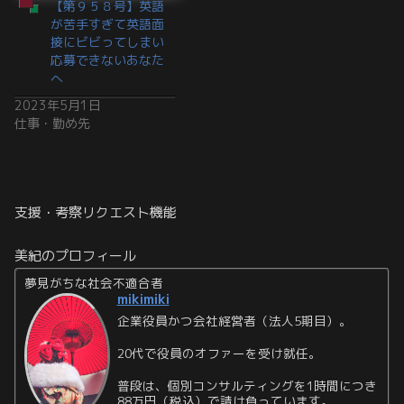
【第９５８号】英語
が苦手すぎて英語面
接にビビってしまい
応募できないあなた
へ
2023年5月1日
仕事・勤め先
支援・考察リクエスト機能
美紀のプロフィール
夢見がちな社会不適合者
mikimiki
企業役員かつ会社経営者（法人5期目）。
20代で役員のオファーを受け就任。
普段は、個別コンサルティングを1時間につき
88万円（税込）で請け負っています。