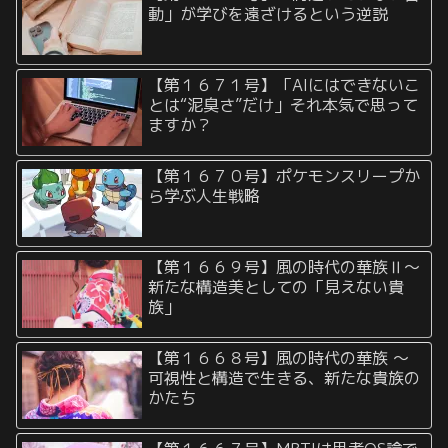
動」が学びを遠ざけるという逆説
【第１６７１号】「AIにはできないこ
とは“泥臭さ”だけ」それ本気で思って
ますか？
【第１６７０号】ポケモンスリープか
ら学ぶ人生戦略
【第１６６９号】風の時代の華族Ⅱ〜
新たな構造美としての「見えない貴
族」
【第１６６８号】風の時代の華族 〜
可視性と構造で生きる、新たな貴族の
かたち