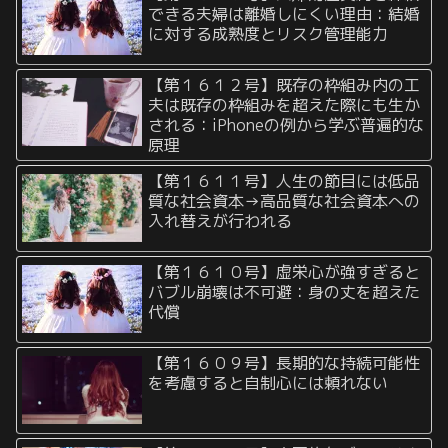
できる夫婦は離婚しにくい理由：結婚
に対する成熟度とリスク管理能力
【第１６１２号】既存の枠組み内の工
夫は既存の枠組みを超えた際にも生か
される：iPhoneの例から学ぶ普遍的な
原理
【第１６１１号】人生の節目には低品
質な社会資本→高品質な社会資本への
入れ替えが行われる
【第１６１０号】虚栄心が強すぎると
バブル崩壊は不可避：身の丈を超えた
代償
【第１６０９号】長期的な持続可能性
を考慮すると自制心には頼れない