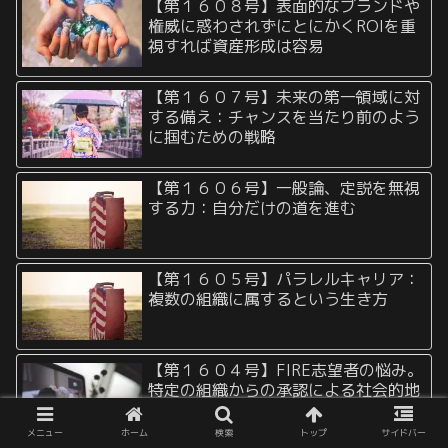
【第１６０８号】表面的なブランドや
権威に惑わされずにとにかくROIを重
視すれば資産形成は容易
【第１６０７号】未来の第一領域に対
する備え：チャンスを当たり前のよう
に掴むための戦略
【第１６０６号】一般論、定説を無視
する力：自分だけの道を進む
【第１６０５号】パラレルキャリア：
複数の組織に属するという生き方
【第１６０４号】FIRE志望者の悩み。
特定の組織からの承認による社会的地
位と自己の価値
メニュー
ホーム
検索
トップ
サイドバー