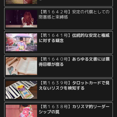
【第１６４２号】安定の代償としての
閉塞感と束縛感
【第１６４１号】
伝統的な安定と権威
に対する疑念
【第１６４０号】
あらゆる文書には獲
得目標が宿る
【第１６３９号】
タロットカードで見
えないリスクを検知する
【第１６３８号】
カリスマ的リーダー
シップの罠