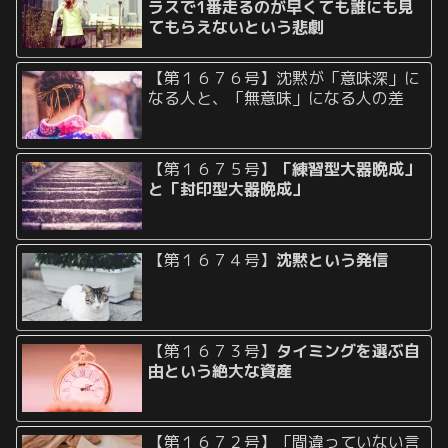
ラスで1番走るのが早くても誰にも見
てもらえないという悲劇
【第１６７６号】沈黙が「意味深」に
なる人と、「無意味」になる人の差
【第１６７５号】
「練習型大器晩成」
と「封印型大器晩成」
【第１６７４号】
沈黙という発信
【第１６７３号】
タイミングを選ぶ自
由という絶大な資産
【第１６７２号】「間違っていない言