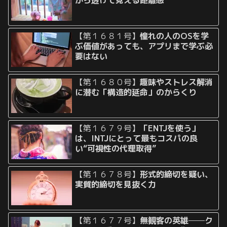
から透けて見える距離感
【第１６８１号】
憧れの人のOSを学
ぶ価値があっても、アプリまで学ぶ必
要はない
【第１６８０号】
趣味やストレス解消
に潜む「構造的延命」のからくり
【第１６７９号】
「ENTJを使う」
は、INTJにとって最もコスパの良
い“可視性の代理取得”
【第１６７８号】
形式的締切を疑い、
実質的締切を見抜く力
【第１６７７号】
無観客の英雄──ク