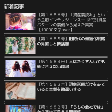
かやっていない……」 と...
す。 世の中には色々なタイプの
新着記事
仕事があります...
【第１６８６号】「資産裏読み」とい
う金融インテリジェンス― 世代別資産
パターンの裏側から見えた真実
【10000文字over】
【第１６８５号】
旧時代の最適化戦略
の見直しと断捨離
【第１６８４号】
人はたくさんいても
通じ合えない職場
【第１６８３号】
現象形態だけをみて
いると本質を勘違いする
【第１６８２号】
「うちの会社では」