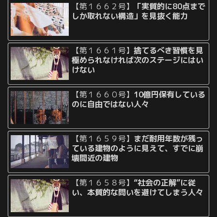
【第１６６２号】
「実質的に80点まで
しか取れない構造」を見抜く能力
【第１６６１号】
捨てるべき習慣を見
極められなければ次のステージにはい
けない
【第１６６０号】
10億円保有している
のに自由ではない人々
【第１６５９号】
まだ耐用年数が残っ
ている建物のように見えて、すでに崩
壊間近の建物
【第１６５８号】
“社会の正解”に従
い、本質的な問いを避けてしまう人々