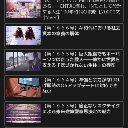
【第１６６７号】MBTIは思考OS論で
ある——ENTJに憧れ、INTJとして設計
する人生100年時代の戦略【20000文
字over】
【第１６６６号】
AI時代における社会
資本の意義の解体
【第１６６５号】
巨大組織でもキーパ
ーソンはたった数人──静かに世界を
支える「気づかれない主柱」の存在
【第１６６４号】
準備と余力がなけれ
ば即時のOSアップデートに対応でき
ない
【第１６６３号】
適正なリスクテイク
による未来逆算型意思決定の魅力