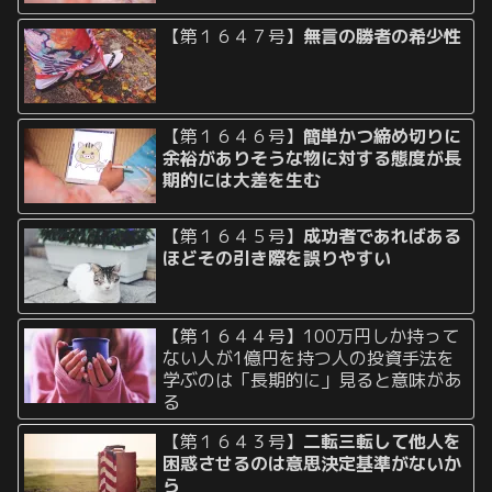
【第１６４７号】
無言の勝者の希少性
【第１６４６号】
簡単かつ締め切りに
余裕がありそうな物に対する態度が長
期的には大差を生む
【第１６４５号】
成功者であればある
ほどその引き際を誤りやすい
【第１６４４号】100万円しか持って
ない人が1億円を持つ人の投資手法を
学ぶのは「長期的に」見ると意味があ
る
【第１６４３号】
二転三転して他人を
困惑させるのは意思決定基準がないか
ら