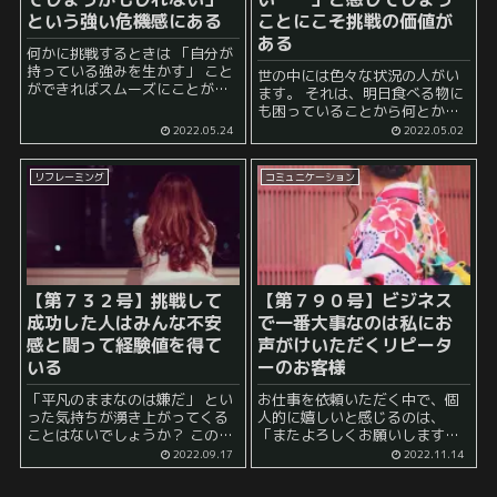
という強い危機感にある
ことにこそ挑戦の価値が
ある
何かに挑戦するときは 「自分が
持っている強みを生かす」 こと
世の中には色々な状況の人がい
ができればスムーズにことが進
ます。 それは、明日食べる物に
みやすいです。 しかし、いわゆ
も困っていることから何とかし
る社会的強者でもなければ、
て対策を立てなければならな
2022.05.24
2022.05.02
「そもそも自分には大した強み
い、という追い詰められてしま
なんてものはないのでは？」 と
った人もいるでしょうし、 その
感じ...
リフレーミング
コミュニケーション
ような困窮の状況とは対照的に
極めて安定的な毎日を送ること...
【第７３２号】挑戦して
【第７９０号】ビジネス
成功した人はみんな不安
で一番大事なのは私にお
感と闘って経験値を得て
声がけいただくリピータ
いる
ーのお客様
「平凡のままなのは嫌だ」 とい
お仕事を依頼いただく中で、個
った気持ちが湧き上がってくる
人的に嬉しいと感じるのは、
ことはないでしょうか？ このよ
「またよろしくお願いします」
うな気持ちになるのは、 「毎日
といった言葉や、 その後、実際
2022.09.17
2022.11.14
同じことばかりしている……」
にリピーターとして、私個人に
とか 「他の人と大差ないことし
対してお声がけいただく時で