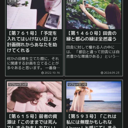
未分類
不動産
れます。 「そもそも出戻りは止
めた方がい...
【第７６１号】「予定を
【第１４６０号】田舎の
入れてはいけない日」が
緑と都心の緑は全然違う
計画倒れからあなたを助
田舎に対して憧れる人の中に
けてくれる
は、 「都会と違って田舎には自
然豊かな環境がある」 という理
何かの目標を立てた際に、それ
由があることも多いようです。
に関連する計画を立てることが
実際、青々とした緑が周りにあ
多々あると思います。 一番身近
るとゆったりとした気持ちにな
なのは、勉強計画でしょうか。
2022.10.16
2024.09.23
りやすいのは非常によくわかり
しかし、この計画というのは、
ます。 しかし...
多くの人がすでに経験済みであ
リフレーミング
リフレーミング
るように、 高確率で破綻 するも
の...
【第６１５号】弱者の資
【第５９３号】「これは
源は「このままでは死ん
私には無理かもしれな
でしまうかもしれない」
い……」と感じてしまう