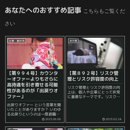
あなたへのおすすめ記事
こちらもご覧くだ
さい
仕事・勤め先
未分類
【第９９４号】カウンタ
【第８９２号】リスク管
ーオファーよりもさらに
理とリスク許容度の向上
高待遇を引き寄せる可能
リスク管理とリスク許容度の向
性があるのが「出戻りオ
上は、個人や企業にとって非常
ファー」
に重要なテーマです。リスクを
正しく認識し、管理すること
出戻りオファー という言葉を聞
で、リスクに対する打ち手を準
いたことがありますか？ いわゆ
備し、自己防衛のための知識や
る出戻りというのは一度退職し
スキルを身につけることができ
た人がもう一度同じ企業に勤め
ます。また、リスク許容度を高
2023.06.06
2023.02.24
ることですね。 出戻りの良し悪
めることで、新た...
しについては様々なことが言わ