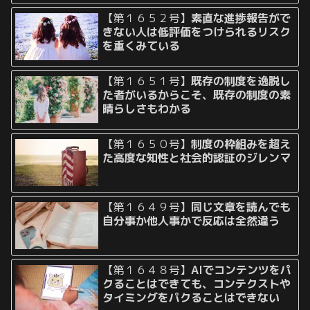
【第１６５２号】
素直な進捗報告がで
きない人は低評価をつけられるリスク
を重くみている
【第１６５１号】
既存の制度を逸脱し
た者がいるからこそ、既存の制度の素
晴らしさもわかる
【第１６５０号】
制度の枠組みを超え
た高度な知性と社会的認証のジレンマ
【第１６４９号】
同じ文章を読んでも
自分事か他人事かで反応は全然違う
【第１６４８号】
AIでコンテンツをパ
クることはできても、コンテクストや
タイミングをパクることはできない