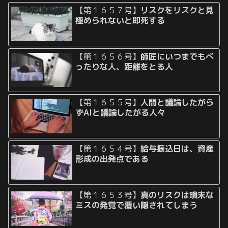
【第１６５７号】
リスクをリスクと見
極められないと即死する
【第１６５６号】
師匠にいつまでもべ
ったりな人、距離をとる人
【第１６５５号】
人間と議論したがら
ずAIと議論したがる人々
【第１６５４号】
給与振込日は、資産
形成の出発点である
【第１６５３号】
真のリスクは瑣末な
ミスの発覚で覆い隠されてしまう