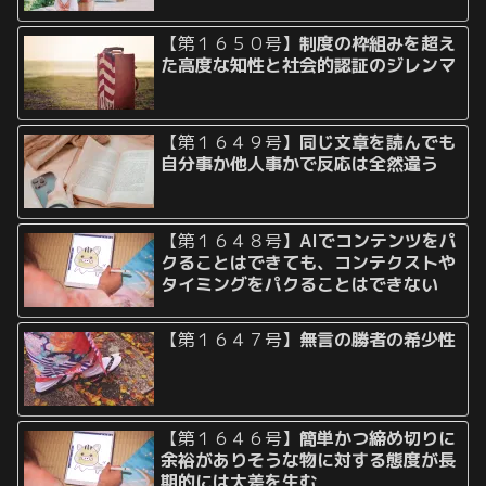
【第１６５０号】
制度の枠組みを超え
た高度な知性と社会的認証のジレンマ
【第１６４９号】
同じ文章を読んでも
自分事か他人事かで反応は全然違う
【第１６４８号】
AIでコンテンツをパ
クることはできても、コンテクストや
タイミングをパクることはできない
【第１６４７号】
無言の勝者の希少性
【第１６４６号】
簡単かつ締め切りに
余裕がありそうな物に対する態度が長
期的には大差を生む