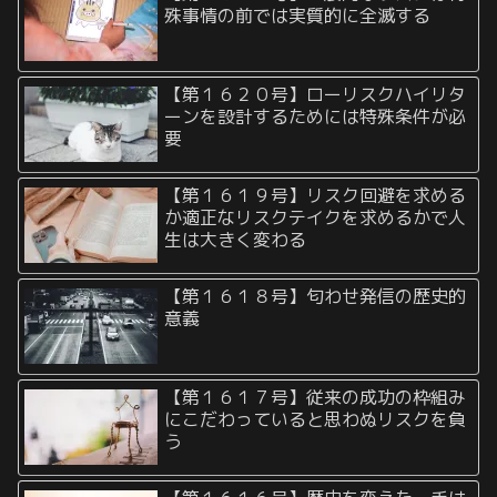
殊事情の前では実質的に全滅する
【第１６２０号】ローリスクハイリタ
ーンを設計するためには特殊条件が必
要
【第１６１９号】リスク回避を求める
か適正なリスクテイクを求めるかで人
生は大きく変わる
【第１６１８号】匂わせ発信の歴史的
意義
【第１６１７号】従来の成功の枠組み
にこだわっていると思わぬリスクを負
う