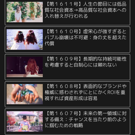
【第１６１１号】人生の節目には低品
質な社会資本→高品質な社会資本への
入れ替えが行われる
【第１６１０号】虚栄心が強すぎると
バブル崩壊は不可避：身の丈を超えた
代償
【第１６０９号】長期的な持続可能性
を考慮すると自制心には頼れない
【第１６０８号】表面的なブランドや
権威に惑わされずにとにかくROIを重
視すれば資産形成は容易
【第１６０７号】未来の第一領域に対
する備え：チャンスを当たり前のよう
に掴むための戦略