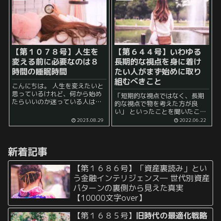
っていないとこ...
【第１０７８号】人生を
【第６４４号】いわゆる
変える前に必要なのは８
長期的な視点を身に着け
時間の睡眠時間
たい人がまず始めに取り
組むべきこと
こんにちは。 人生を変えたいと
思っているけれど、何から始め
「短期的な視点ではなく、長期
たらいいのか迷っている人は多
的な視点で物を考えた方が良
いのではないでしょうか？ 「一
い」 といったことを聞いたこと
体何から始めたらいいのかわか
があったり、 あるいは考えてい
2023.08.29
2022.06.22
らない」 と途方に暮れている人
る人はそこそこいるのではない
もいるでしょう。 そのような人
か、 と感じます。 しかし、 そ
の中には、...
うはいっても、 現実的にはな...
新着記事
【第１６８６号】「資産裏読み」とい
う金融インテリジェンス― 世代別資産
パターンの裏側から見えた真実
【10000文字over】
【第１６８５号】
旧時代の最適化戦略