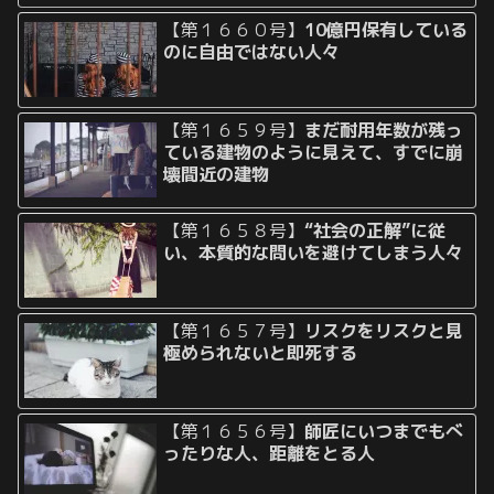
【第１６６０号】
10億円保有している
のに自由ではない人々
【第１６５９号】
まだ耐用年数が残っ
ている建物のように見えて、すでに崩
壊間近の建物
【第１６５８号】
“社会の正解”に従
い、本質的な問いを避けてしまう人々
【第１６５７号】
リスクをリスクと見
極められないと即死する
【第１６５６号】
師匠にいつまでもべ
ったりな人、距離をとる人