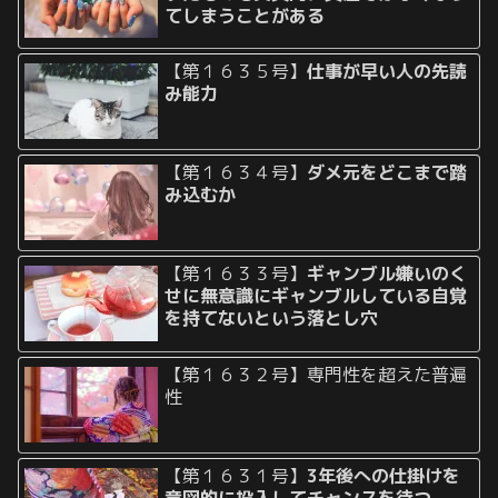
てしまうことがある
【第１６３５号】
仕事が早い人の先読
み能力
【第１６３４号】
ダメ元をどこまで踏
み込むか
【第１６３３号】
ギャンブル嫌いのく
せに無意識にギャンブルしている自覚
を持てないという落とし穴
【第１６３２号】専門性を超えた普遍
性
【第１６３１号】
3年後への仕掛けを