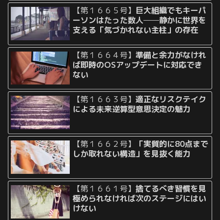
【第１６６５号】
巨大組織でもキーパ
ーソンはたった数人──静かに世界を
支える「気づかれない主柱」の存在
【第１６６４号】
準備と余力がなけれ
ば即時のOSアップデートに対応でき
ない
【第１６６３号】
適正なリスクテイク
による未来逆算型意思決定の魅力
【第１６６２号】
「実質的に80点まで
しか取れない構造」を見抜く能力
【第１６６１号】
捨てるべき習慣を見
極められなければ次のステージにはい
けない