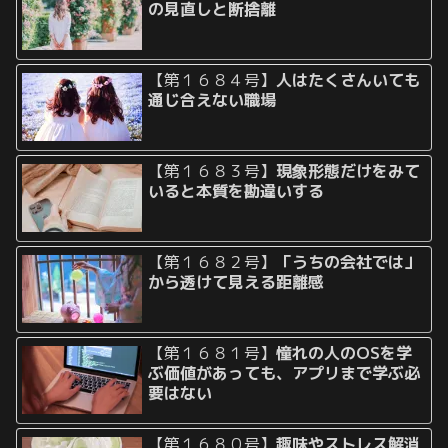
の見直しと断捨離
【第１６８４号】
人はたくさんいても
通じ合えない職場
【第１６８３号】
現象形態だけをみて
いると本質を勘違いする
【第１６８２号】
「うちの会社では」
から透けて見える距離感
【第１６８１号】
憧れの人のOSを学
ぶ価値があっても、アプリまで学ぶ必
要はない
【第１６８０号】
趣味やストレス解消