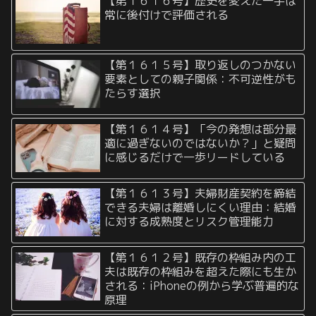
【第１６１６号】歴史を変えた一手は
常に後付けで評価される
【第１６１５号】取り返しのつかない
要素としての親子関係：不可逆性がも
たらす選択
【第１６１４号】「今の発想は部分最
適に過ぎないのではないか？」と疑問
に感じるだけで一歩リードしている
【第１６１３号】夫婦財産契約を締結
できる夫婦は離婚しにくい理由：結婚
に対する成熟度とリスク管理能力
【第１６１２号】既存の枠組み内の工
夫は既存の枠組みを超えた際にも生か
される：iPhoneの例から学ぶ普遍的な
原理