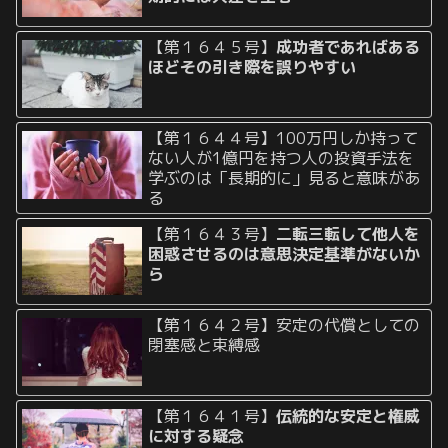
【第１６４５号】
成功者であればある
ほどその引き際を誤りやすい
【第１６４４号】100万円しか持って
ない人が1億円を持つ人の投資手法を
学ぶのは「長期的に」見ると意味があ
る
【第１６４３号】
二転三転して他人を
困惑させるのは意思決定基準がないか
ら
【第１６４２号】安定の代償としての
閉塞感と束縛感
【第１６４１号】
伝統的な安定と権威
に対する疑念