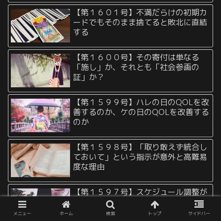
【第１６０１号】不満だらけの初期カ
ードでもそのまま捨てると敗北に直結
する
【第１６００号】その寄付は単なる
「施し」か、それとも「社会参画の
証」か？
【第１５９９号】ハレの日のQOLを改
善するのか、ケの日のQOLを改善する
のか
【第１５９８号】「取り敢えず統合し
ておいて」という指示が意外と高難易
度な理由
【第１５９７号】スケジュール調整が
上手い人、下手な人
メニュー
ホーム
検索
トップ
サイドバー