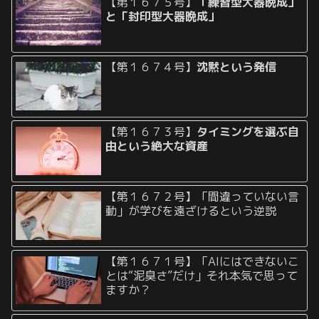
【第１６７５号】
「練習型大器晩成」
と「封印型大器晩成」
【第１６７４号】
沈黙という発信
【第１６７３号】
タイミングを選ぶ自
由という絶大な資産
【第１６７２号】「間違っていない言
動」が学びを遠ざけるという逆説
【第１６７１号】「AIにはできないこ
とは“泥臭さ”だけ」それ本気で思って
ますか？