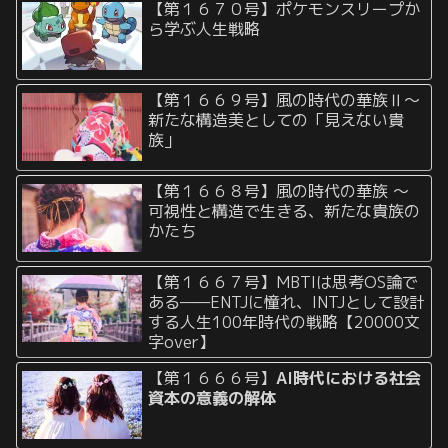
【第１６７０号】ポケモンスリープか
ら学ぶ人生戦略
【第１６６９号】風の時代の華族Ⅱ〜
新たな構造美としての「見えない貴
族」
【第１６６８号】風の時代の華族 〜
可視性と構造で生きる、新たな貴族の
かたち
【第１６６７号】MBTIは思考OS論で
ある——ENTJに憧れ、INTJとして設計
する人生100年時代の戦略【20000文
字over】
【第１６６６号】
AI時代における社会
資本の意義の解体