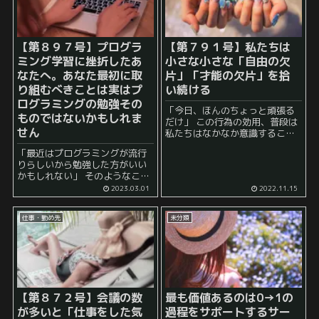
【第８９７号】プログラ
【第７９１号】私たちは
ミング学習に挫折したあ
小さな小さな「自由の欠
なたへ。あなた最初に取
片」「才能の欠片」を拾
り組むべきことは実はプ
い続ける
ログラミングの勉強その
「今日、ほんのちょっと頑張る
ものではないかもしれま
だけ」 この行為の効用、普段は
せん
私たちはなかなか意識すること
ができません。 しかし、 塵も積
「最近はプログラミングが流行
もれば山となる とも、 千里の道
りらしいから勉強した方がいい
も一歩より などと言われるよう
かもしれない」 そのようなこと
に、 ちょっとし...
を思ったことがある人はきっと
2023.03.01
2022.11.15
多いことでしょう。 しかし、 プ
ログラミングの勉強を始める
仕事・勤め先
未分類
と、最初から難しい話やつまら
ない話ばかりが出てき...
【第８７２号】会議の数
最も価値あるのは0→1の
が多いと「仕事をした気
過程をサポートするサー