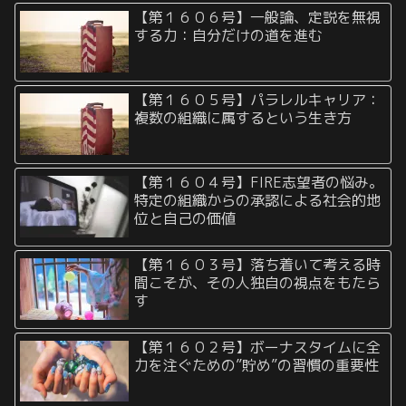
【第１６０６号】一般論、定説を無視
する力：自分だけの道を進む
【第１６０５号】パラレルキャリア：
複数の組織に属するという生き方
【第１６０４号】FIRE志望者の悩み。
特定の組織からの承認による社会的地
位と自己の価値
【第１６０３号】落ち着いて考える時
間こそが、その人独自の視点をもたら
す
【第１６０２号】ボーナスタイムに全
力を注ぐための”貯め”の習慣の重要性