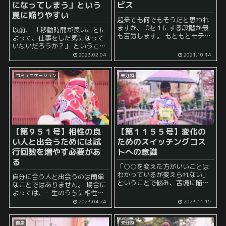
になってしまう」という
ビス
罠に陥りやすい
起業でも何でもそうだと思われ
ますが、 0を１にする段階が最
以前、 「移動時間が長いことに
も苦労します。 もともとモテる
よって、仕事をした気になって
人がさらにモテるようになると
いないだろうか？」 ということ
いう正のスパイラルが存在する
について、書きました。 これと
2023.02.04
2021.10.14
ようですが、 これまでの人生で
似たような話として、 「会議の
一度もモテたことがないという
数が多いと仕事をした気になっ
人は厳しい戦いを強...
コミュニケーション
未分類
てしまう」 という現...
【第９５１号】相性の良
【第１１５５号】変化の
い人と出会うためには試
ためのスイッチングコス
行回数を増やす必要があ
トへの意識
る
「○○を変えた方がいいことは
わかっているが変えられない」
自分に合う人と出会うのは簡単
ということで悩み、苦境に陥っ
なことではありません。 場合に
ている人はたくさんいます。 例
よっては、一生のうちに相性の
えば、 「今の勤め先はブラック
良い人とは出会えない可能性す
2023.04.24
2023.11.15
企業的な風潮があるため、辞め
らあります。 相性の良い人と出
た方がいいことはわかっている
会うには、多くの人と出会い、
がそれができない」...
健康
未分類
失敗を繰り返し、自分がこだわ