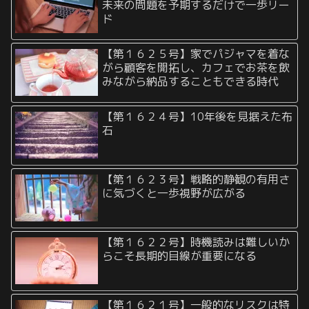
未来の問題を予期するだけで一歩リー
ド
【第１６２５号】家でパジャマを着な
がら顧客を開拓し、カフェでお茶を飲
みながら納品することもできる時代
【第１６２４号】10年後を見据えた布
石
【第１６２３号】戦略的静観の有用さ
に気づくと一歩視野が広がる
【第１６２２号】時機読みは難しいか
らこそ長期的目線が重要になる
【第１６２１号】一般的なリスクは特