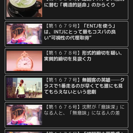
に潜む「構造的延命」のからくり
【第１６７９号】
「ENTJを使う」
は、INTJにとって最もコスパの良
い“可視性の代理取得”
【第１６７８号】
形式的締切を疑い、
実質的締切を見抜く力
【第１６７７号】
無観客の英雄──ク
ラスで1番走るのが早くても誰にも見
てもらえないという悲劇
【第１６７６号】沈黙が「意味深」に
なる人と、「無意味」になる人の差