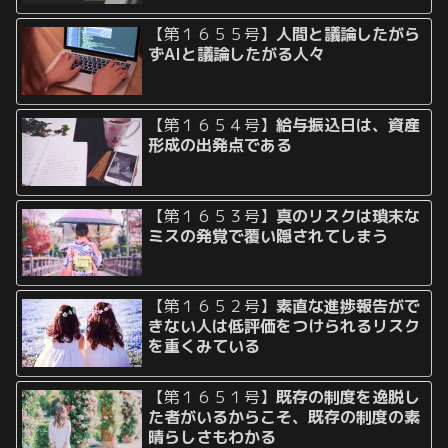
【第１６５５号】
人間と議論したがら
ずAIと議論したがる人々
【第１６５４号】
給与振込日は、資産
形成の出発点である
【第１６５３号】
真のリスクは瑣末な
ミスの発覚で覆い隠されてしまう
【第１６５２号】
素直な進捗報告がで
きない人は低評価をつけられるリスク
を重くみている
【第１６５１号】
既存の制度を逸脱し
た者がいるからこそ、既存の制度の素
晴らしさもわかる