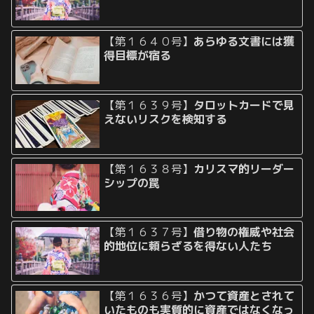
【第１６４０号】
あらゆる文書には獲
得目標が宿る
【第１６３９号】
タロットカードで見
えないリスクを検知する
【第１６３８号】
カリスマ的リーダー
シップの罠
【第１６３７号】
借り物の権威や社会
的地位に頼らざるを得ない人たち
【第１６３６号】
かつて資産とされて
いたものも実質的に資産ではなくなっ