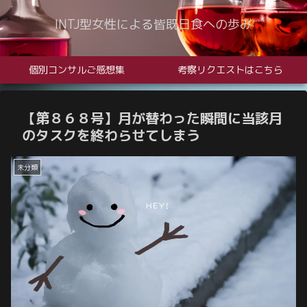
INTJ型女性による皆既日食への歩み
個別コンサルご感想集
考察リクエストはこちら
【第８６８号】月が替わった瞬間に当該月
のタスクを終わらせてしまう
未分類