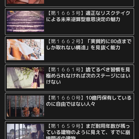
【第１６６３号】
適正なリスクテイク
による未来逆算型意思決定の魅力
【第１６６２号】
「実質的に80点まで
しか取れない構造」を見抜く能力
【第１６６１号】
捨てるべき習慣を見
極められなければ次のステージにはい
けない
【第１６６０号】
10億円保有している
のに自由ではない人々
【第１６５９号】
まだ耐用年数が残っ
ている建物のように見えて、すでに崩
壊間近の建物