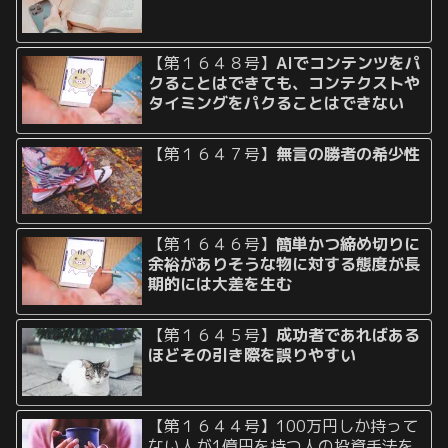
【第１６４８号】
AIでコンテンツをパ
クることはできても、コンテクストや
タイミングをパクることはできない
【第１６４７号】
無言の勝者の希少性
【第１６４６号】
簡単かつ締め切りに
余裕がありそうな物に対する態度が長
期的には大差を生む
【第１６４５号】
成功者であればある
ほどその引き際を誤りやすい
【第１６４４号】100万円しか持って
ない人が1億円を持つ人の投資手法を