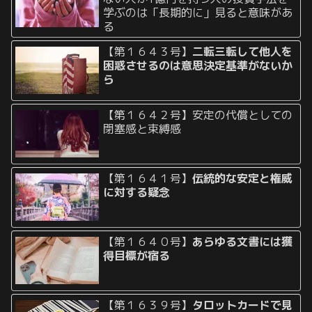
学ぶのは「長期的に」見ると意味があ
る
【第１６４３号】
二転三転して他人を
困惑させるのは意思決定基準がないか
ら
【第１６４２号】安定の代償としての
閉塞感と束縛感
【第１６４１号】
伝統的な安定と権威
に対する疑念
【第１６４０号】
あらゆる文書には獲
得目標が宿る
【第１６３９号】
タロットカードで見