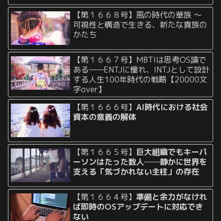
【第１６６８号】風の時代の華族 〜
可視性と構造で生きる、新たな貴族の
かたち
【第１６６７号】MBTIは思考OS論で
ある——ENTJに憧れ、INTJとして設計
する人生100年時代の戦略【20000文
字over】
【第１６６６号】
AI時代における社会
資本の意義の解体
【第１６６５号】
巨大組織でもキーパ
ーソンはたった数人──静かに世界を
支える「気づかれない主柱」の存在
【第１６６４号】
準備と余力がなけれ
ば即時のOSアップデートに対応でき
ない