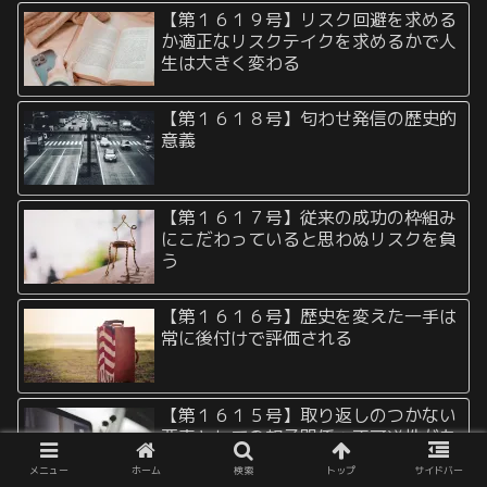
【第１６１９号】リスク回避を求める
か適正なリスクテイクを求めるかで人
生は大きく変わる
【第１６１８号】匂わせ発信の歴史的
意義
【第１６１７号】従来の成功の枠組み
にこだわっていると思わぬリスクを負
う
【第１６１６号】歴史を変えた一手は
常に後付けで評価される
【第１６１５号】取り返しのつかない
要素としての親子関係：不可逆性がも
たらす選択
メニュー
ホーム
検索
トップ
サイドバー