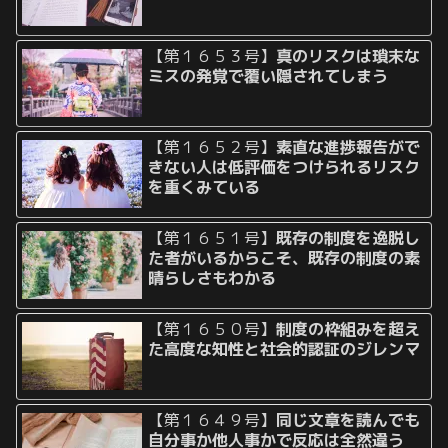
【第１６５３号】
真のリスクは瑣末な
ミスの発覚で覆い隠されてしまう
【第１６５２号】
素直な進捗報告がで
きない人は低評価をつけられるリスク
を重くみている
【第１６５１号】
既存の制度を逸脱し
た者がいるからこそ、既存の制度の素
晴らしさもわかる
【第１６５０号】
制度の枠組みを超え
た高度な知性と社会的認証のジレンマ
【第１６４９号】
同じ文章を読んでも
自分事か他人事かで反応は全然違う