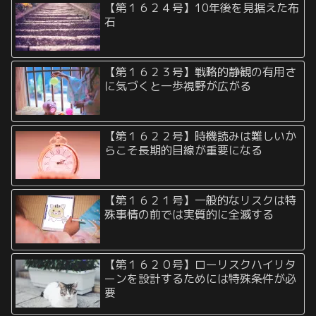
【第１６２４号】10年後を見据えた布
石
【第１６２３号】戦略的静観の有用さ
に気づくと一歩視野が広がる
【第１６２２号】時機読みは難しいか
らこそ長期的目線が重要になる
【第１６２１号】一般的なリスクは特
殊事情の前では実質的に全滅する
【第１６２０号】ローリスクハイリタ
ーンを設計するためには特殊条件が必
要