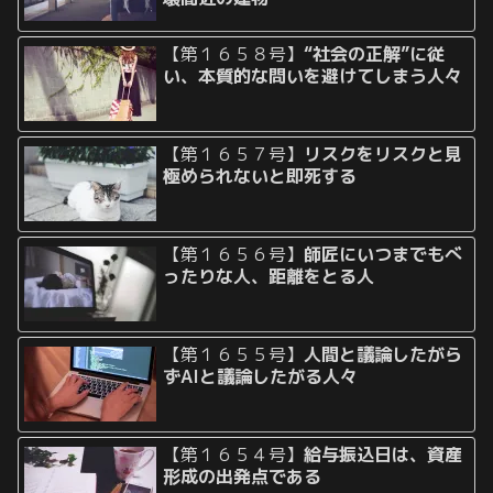
【第１６５８号】
“社会の正解”に従
い、本質的な問いを避けてしまう人々
【第１６５７号】
リスクをリスクと見
極められないと即死する
【第１６５６号】
師匠にいつまでもべ
ったりな人、距離をとる人
【第１６５５号】
人間と議論したがら
ずAIと議論したがる人々
【第１６５４号】
給与振込日は、資産
形成の出発点である