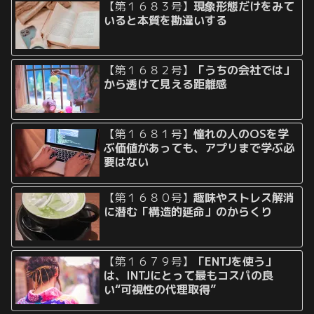
【第１６８３号】
現象形態だけをみて
いると本質を勘違いする
【第１６８２号】
「うちの会社では」
から透けて見える距離感
【第１６８１号】
憧れの人のOSを学
ぶ価値があっても、アプリまで学ぶ必
要はない
【第１６８０号】
趣味やストレス解消
に潜む「構造的延命」のからくり
【第１６７９号】
「ENTJを使う」
は、INTJにとって最もコスパの良
い“可視性の代理取得”