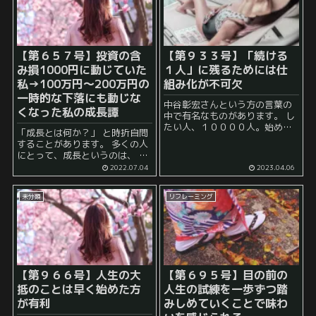
【第６５７号】投資の含
【第９３３号】「続ける
み損1000円に動じていた
１人」に残るためには仕
私→100万円～200万円の
組み化が不可欠
一時的な下落にも動じな
中谷彰宏さんという方の言葉の
くなった私の成長譚
中で有名なものがあります。 し
たい人、１００００人。始める
「成長とは何か？」 と時折自問
人、１００人。続ける人、１
することがあります。 多くの人
人。 この言葉は、かなり有名な
にとって、成長というのは、 昨
のではないでしょうか。 そし
日はできなかったことが今日は
2022.07.04
2023.04.06
て、ここからは当然 「すなわ
できるようになった！ というス
ち、続ける人...
キル面の習得を指すことが多い
未分類
リフレーミング
のかなと感じることの方が多い
かもしれま...
【第９６６号】人生の大
【第６９５号】目の前の
抵のことは早く始めた方
人生の試練を一歩ずつ踏
が有利
みしめていくことで味わ