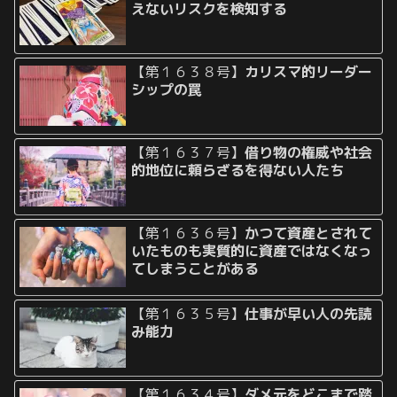
えないリスクを検知する
【第１６３８号】
カリスマ的リーダー
シップの罠
【第１６３７号】
借り物の権威や社会
的地位に頼らざるを得ない人たち
【第１６３６号】
かつて資産とされて
いたものも実質的に資産ではなくなっ
てしまうことがある
【第１６３５号】
仕事が早い人の先読
み能力
【第１６３４号】
ダメ元をどこまで踏