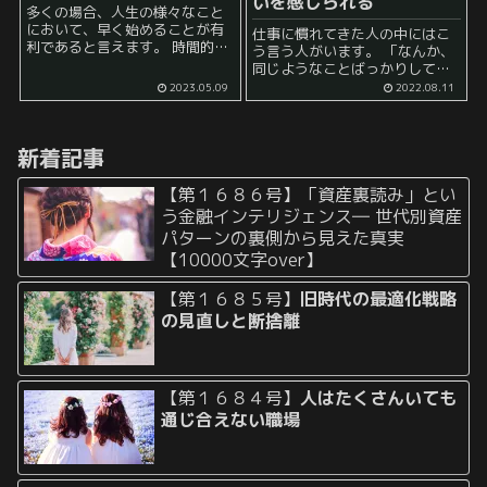
いを感じられる
多くの場合、人生の様々なこと
において、早く始めることが有
仕事に慣れてきた人の中にはこ
利であると言えます。 時間的な
う言う人がいます。 「なんか、
余裕があるうちに行動を起こ
同じようなことばっかりしてい
し、計画を立てることが重要で
て退屈だなあ」 と。 このような
2023.05.09
2022.08.11
す。時間的余裕があると、物事
ことを言いたくなってしまった
に対する余裕が生まれ、深く考
人は、 大抵の場合、勤め先など
えたり、計画を練り直すことが
から似たような仕事が降ってき
できます...
新着記事
たり、 ...
【第１６８６号】「資産裏読み」とい
う金融インテリジェンス― 世代別資産
パターンの裏側から見えた真実
【10000文字over】
【第１６８５号】
旧時代の最適化戦略
の見直しと断捨離
【第１６８４号】
人はたくさんいても
通じ合えない職場