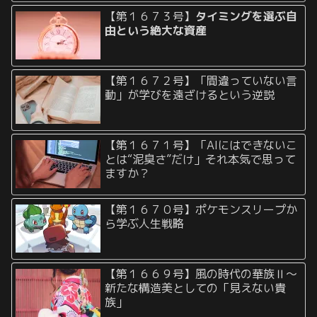
【第１６７３号】
タイミングを選ぶ自
由という絶大な資産
【第１６７２号】「間違っていない言
動」が学びを遠ざけるという逆説
【第１６７１号】「AIにはできないこ
とは“泥臭さ”だけ」それ本気で思って
ますか？
【第１６７０号】ポケモンスリープか
ら学ぶ人生戦略
【第１６６９号】風の時代の華族Ⅱ〜
新たな構造美としての「見えない貴
族」