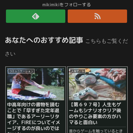
mikimikiをフォローする
あなたへのおすすめ記事
こちらもご覧くだ
さい
コミュニケーション
人生ゲーム
中高年向けの書物を読む
【第６９７号】人生もゲ
ことで「早すぎた定年退
ームもシナリオクリア後
職」であるアーリーリタ
のやりこみ要素の方がハ
イア、FIREについてイメ
マると面白い
ージするのが良いのでは
昔からゲームを触っているとき