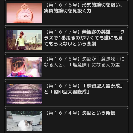
【第１６７８号】
形式的締切を疑い、
実質的締切を見抜く力
【第１６７７号】
無観客の英雄──ク
ラスで1番走るのが早くても誰にも見
てもらえないという悲劇
【第１６７６号】沈黙が「意味深」に
なる人と、「無意味」になる人の差
【第１６７５号】
「練習型大器晩成」
と「封印型大器晩成」
【第１６７４号】
沈黙という発信