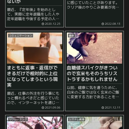
ないか
に感じていたことがあります。
クリア後のやりこみ要素が充実
最近、『定年後』を始めとし
しているゲームは個人的に楽し
て、実際に定年退職をした人や
くプレイできる と……。 特に
定年退職を今後する予定の人向
RPGにおいては、 シナリオ とい
けの本を読むことが多くなりま
2020.12.25
2022.08.13
うものがあり、 それに大...
した。 というのも、経済的自由
を目指している人はそのほとん
コミュニケーション
健康
どが、アーリーリタイア、セミ
リタイア、FIREを一度は考えた
こと...
まともに返事・返信がで
血糖値スパイクがきつい
きるだけで相対的に上位
ので玄米もそのうちリス
になってしまうという現
トラするかもしれません
実
以前、健康に気を遣うために、
白米のご飯ではなく玄米のご飯
最近、仕事の外注を行う事にも
に変更する方針であることを書
っと慣れるべきだと感じていた
きました。 このような決断をし
ので、インターネットを通じた
たのは今から1年以上も前のこと
仕事の発注を行いました。 しか
2021.09.06
2021.12.11
ですが、あれから白米は完全に
し、、、、 以下の通り、かなり
リストラしています。 そして、
難航しています。 いや、音信不
玄米ご飯の口...
リフレーミング
システム構築
通にしてしまう気持ちは...