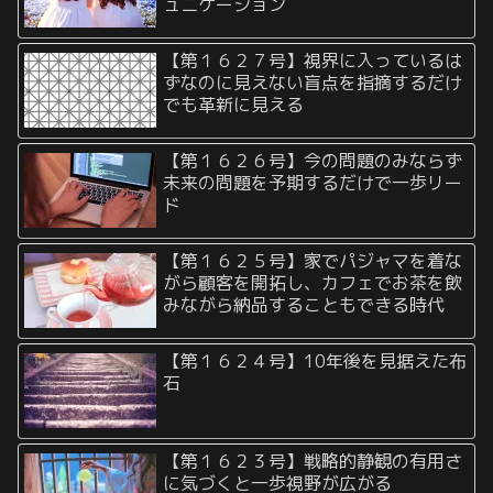
ュニケーション
【第１６２７号】視界に入っているは
ずなのに見えない盲点を指摘するだけ
でも革新に見える
【第１６２６号】今の問題のみならず
未来の問題を予期するだけで一歩リー
ド
【第１６２５号】家でパジャマを着な
がら顧客を開拓し、カフェでお茶を飲
みながら納品することもできる時代
【第１６２４号】10年後を見据えた布
石
【第１６２３号】戦略的静観の有用さ
に気づくと一歩視野が広がる