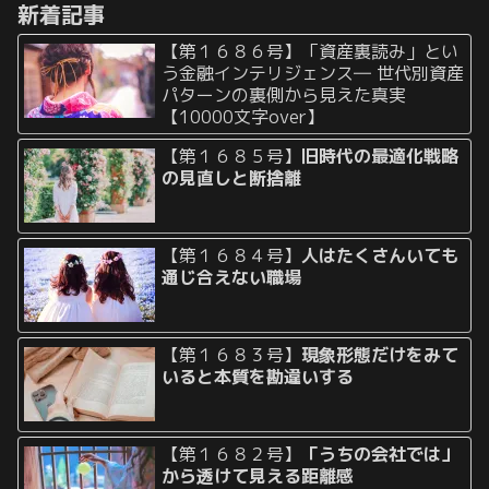
新着記事
るんでしょう？」 ...
【第１６８６号】「資産裏読み」とい
う金融インテリジェンス― 世代別資産
パターンの裏側から見えた真実
【10000文字over】
【第１６８５号】
旧時代の最適化戦略
の見直しと断捨離
【第１６８４号】
人はたくさんいても
通じ合えない職場
【第１６８３号】
現象形態だけをみて
いると本質を勘違いする
【第１６８２号】
「うちの会社では」
から透けて見える距離感