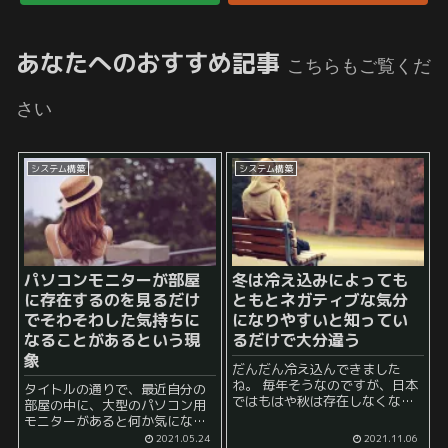
あなたへのおすすめ記事
こちらもご覧くだ
さい
システム構築
システム構築
パソコンモニターが部屋
冬は冷え込みによっても
に存在するのを見るだけ
ともとネガティブな気分
でそわそわした気持ちに
になりやすいと知ってい
なることがあるという現
るだけで大分違う
象
だんだん冷え込んできました
ね。 毎年そうなのですが、日本
タイトルの通りで、最近自分の
ではもはや秋は存在しなくなっ
部屋の中に、大型のパソコン用
てしまったのではないかと思う
モニターがあると何か気になっ
レベルに急激に冷え込むことが
て仕方が無い気持ちになってい
2021.05.24
2021.11.06