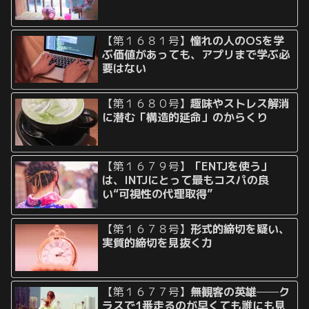
【第１６８１号】
憧れの人のOSを学
ぶ価値があっても、アプリまで学ぶ必
要はない
【第１６８０号】
趣味やストレス解消
に潜む「構造的延命」のからくり
【第１６７９号】
「ENTJを使う」
は、INTJにとって最もコスパの良
い“可視性の代理取得”
【第１６７８号】
形式的締切を疑い、
実質的締切を見抜く力
【第１６７７号】
無観客の英雄──ク
ラスで1番走るのが早くても誰にも見