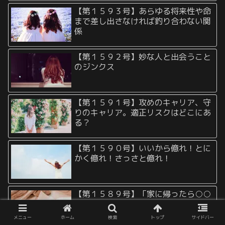
【第１５９３号】あらゆる将来性や命
まで差し出さなければ釣り合わない関
係
【第１５９２号】妙な人と出会うこと
のジンクス
【第１５９１号】攻めのキャリア、守
りのキャリア。適正リスクはどこにあ
る？
【第１５９０号】いいから億れ！とに
かく億れ！さっさと億れ！
【第１５８９号】「家に帰ったら○○
しよう」は何度も忘れるとその分人生
が遅れる
メニュー
ホーム
検索
トップ
サイドバー