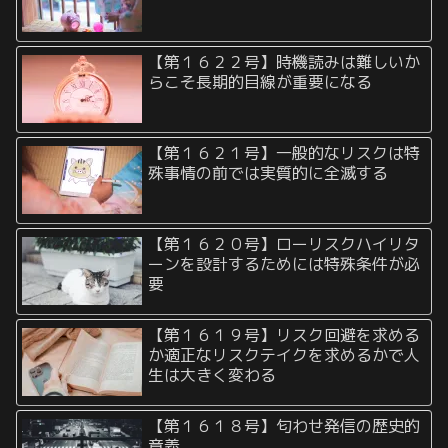
【第１６２２号】時機読みは難しいか
らこそ長期的目線が重要になる
【第１６２１号】一般的なリスクは特
殊事情の前では実質的に全滅する
【第１６２０号】ローリスクハイリタ
ーンを設計するためには特殊条件が必
要
【第１６１９号】リスク回避を求める
か適正なリスクテイクを求めるかで人
生は大きく変わる
【第１６１８号】匂わせ発信の歴史的
意義