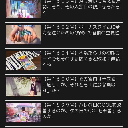
【第１６０３号】落ち着いて考える時
間こそが、その人独自の視点をもたら
す
【第１６０２号】ボーナスタイムに全
力を注ぐための”貯め”の習慣の重要性
【第１６０１号】不満だらけの初期カ
ードでもそのまま捨てると敗北に直結
する
【第１６００号】その寄付は単なる
「施し」か、それとも「社会参画の
証」か？
【第１５９９号】ハレの日のQOLを改
善するのか、ケの日のQOLを改善する
のか