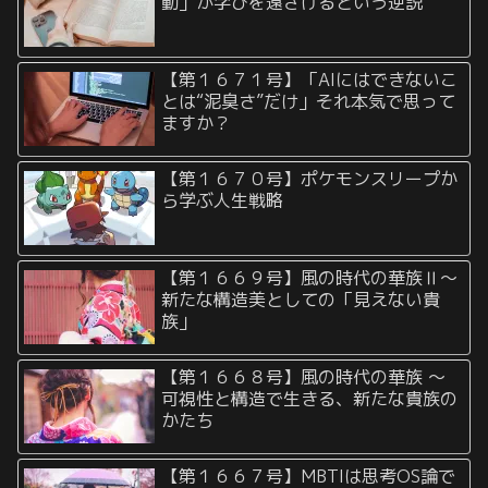
動」が学びを遠ざけるという逆説
【第１６７１号】「AIにはできないこ
とは“泥臭さ”だけ」それ本気で思って
ますか？
【第１６７０号】ポケモンスリープか
ら学ぶ人生戦略
【第１６６９号】風の時代の華族Ⅱ〜
新たな構造美としての「見えない貴
族」
【第１６６８号】風の時代の華族 〜
可視性と構造で生きる、新たな貴族の
かたち
【第１６６７号】MBTIは思考OS論で