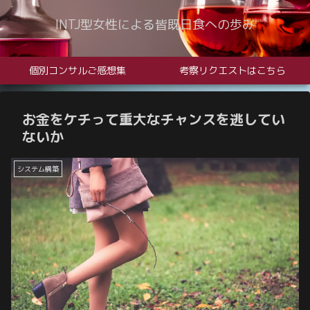
INTJ型女性による皆既日食への歩み
個別コンサルご感想集
考察リクエストはこちら
お金をケチって重大なチャンスを逃してい
ないか
システム構築