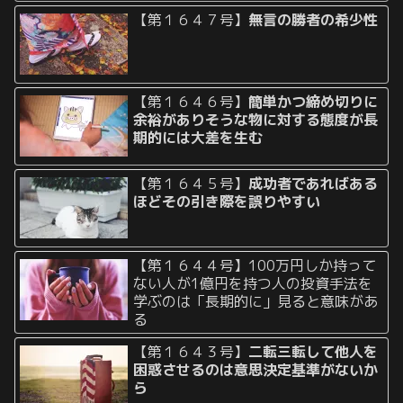
【第１６４７号】
無言の勝者の希少性
【第１６４６号】
簡単かつ締め切りに
余裕がありそうな物に対する態度が長
期的には大差を生む
【第１６４５号】
成功者であればある
ほどその引き際を誤りやすい
【第１６４４号】100万円しか持って
ない人が1億円を持つ人の投資手法を
学ぶのは「長期的に」見ると意味があ
る
【第１６４３号】
二転三転して他人を
困惑させるのは意思決定基準がないか
ら