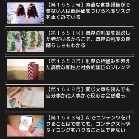
【第１６５２号】
素直な進捗報告がで
きない人は低評価をつけられるリスク
を重くみている
【第１６５１号】
既存の制度を逸脱し
た者がいるからこそ、既存の制度の素
晴らしさもわかる
【第１６５０号】
制度の枠組みを超え
た高度な知性と社会的認証のジレンマ
【第１６４９号】
同じ文章を読んでも
自分事か他人事かで反応は全然違う
【第１６４８号】
AIでコンテンツをパ
クることはできても、コンテクストや
タイミングをパクることはできない