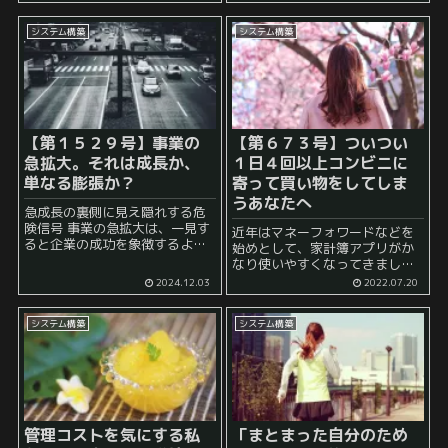
多いようです。 特に11月になる
ます。 何故こんなにそわそわし
と急激に冷え込み、冬の到来を
た気持ちになるのかは私自身正
感じるようになります。 ...
システム構築
システム構築
確にはよくわかっていません。
普通にパソコンモニターを使...
【第１５２９号】事業の
【第６７３号】ついつい
急拡大。それは成長か、
１日４回以上コンビニに
単なる膨張か？
寄って買い物をしてしま
うあなたへ
急成長の裏側に見え隠れする危
険信号 事業の急拡大は、一見す
近年はマネーフォワードなどを
ると企業の成功を象徴するよう
始めとして、家計簿アプリがか
な輝かしい出来事のように思え
なり使いやすくなってきまし
ます。 「急拡大しました！」 と
た。 これによって、クレジット
2024.12.03
2022.07.20
きくと、 「すごい」 と感じやす
カードや電子マネーなどと連携
いものですし、小規模でやって
することによってその日の自分
い...
システム構築
システム構築
の購買行動を後から見直すこと
もやりやすくなってきていま
す。 ...
管理コストを気にする私
「まとまった自分のため