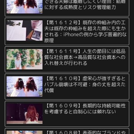
できる夫婦は離婚しにくい理由：結婚
に対する成熟度とリスク管理能力
【第１６１２号】既存の枠組み内の工
夫は既存の枠組みを超えた際にも生か
される：iPhoneの例から学ぶ普遍的な
原理
【第１６１１号】人生の節目には低品
質な社会資本→高品質な社会資本への
入れ替えが行われる
【第１６１０号】虚栄心が強すぎると
バブル崩壊は不可避：身の丈を超えた
代償
【第１６０９号】長期的な持続可能性
を考慮すると自制心には頼れない
【第１６０８号】表面的なブランドや