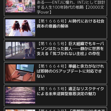
ある——ENTJに憧れ、INTJとして設計
する人生100年時代の戦略【20000文
字over】
【第１６６６号】
AI時代における社会
資本の意義の解体
【第１６６５号】
巨大組織でもキーパ
ーソンはたった数人──静かに世界を
支える「気づかれない主柱」の存在
【第１６６４号】
準備と余力がなけれ
ば即時のOSアップデートに対応でき
ない
【第１６６３号】
適正なリスクテイク
による未来逆算型意思決定の魅力