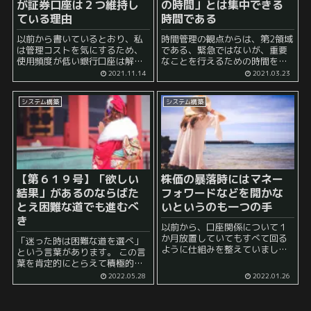
が証券口座は２つ維持し
の時間」とは集中できる
ている理由
時間である
以前から書いているとおり、私
時間管理の観点からは、第2領域
は管理コストを気にするため、
である、緊急ではないが、重要
使用頻度が低い銀行口座は解約
なことを行えるための時間を確
しています。 特に、使いにくい
保することが最重要になると思
2021.11.14
2021.03.23
銀行の口座は維持していると
います。 もっとも、これを行お
後々面倒なので、なるべく使用
うとすると普通の人だと邪魔が
システム構築
システム構築
用途を整理しつつ、その数を減
入りがちです。 それは、手元の
らしています。 同...
スマホのTwitterア...
【第６１９号】「欲しい
株価の暴落時にはマネー
結果」があるのならばた
フォワードなどを開かな
とえ困難な道でも進むべ
いというのも一つの手
き
以前から、口座関係について１
か月放置していてもすべて回る
「迷った時は困難な道を選べ」
ように仕組みを整えていまし
という言葉があります。 この言
た。 これにより、私の場合はマ
葉を肯定的にとらえて積極的に
ネーフォワードなどの家計簿ア
チャレンジを重ねる人もいれ
2022.05.28
2022.01.26
プリを毎日見なくても安心でき
ば、 「そんな言葉は結果的に成
るようになっています。 ところ
功した人が言ってるだけでしょ
で、このマネーフ...
う。その裏にたくさんの屍があ