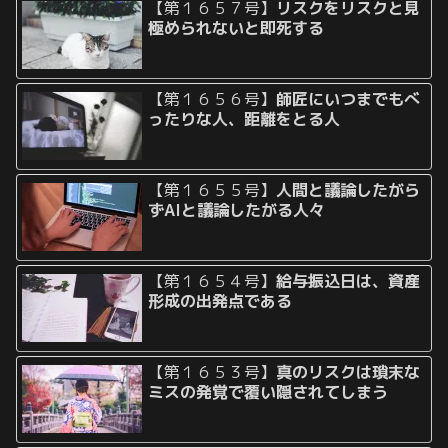
【第１６５７号】
リスクをリスクと見
極められないと即死する
【第１６５６号】
師匠にいつまでもべ
ったりな人、距離をとる人
【第１６５５号】
人間と議論したがら
ずAIと議論したがる人々
【第１６５４号】
給与振込日は、資産
形成の出発点である
【第１６５３号】
真のリスクは瑣末な
ミスの発覚で覆い隠されてしまう