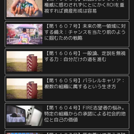
権威に惑わされずにとにかくROIを重
視すれば資産形成は容易
【第１６０７号】未来の第一領域に対
する備え：チャンスを当たり前のよう
に掴むための戦略
【第１６０６号】一般論、定説を無視
する力：自分だけの道を進む
【第１６０５号】パラレルキャリア：
複数の組織に属するという生き方
【第１６０４号】FIRE志望者の悩み。
特定の組織からの承認による社会的地
位と自己の価値