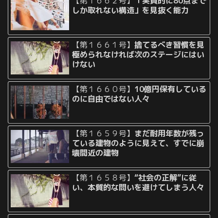
【第１６６２号】
「実質的に80点まで
しか取れない構造」を見抜く能力
【第１６６１号】
捨てるべき習慣を見
極められなければ次のステージにはい
けない
【第１６６０号】
10億円保有している
のに自由ではない人々
【第１６５９号】
まだ耐用年数が残っ
ている建物のように見えて、すでに崩
壊間近の建物
【第１６５８号】
“社会の正解”に従
い、本質的な問いを避けてしまう人々