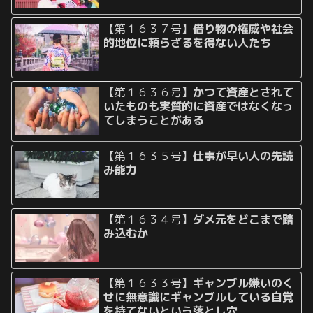
【第１６３７号】
借り物の権威や社会
的地位に頼らざるを得ない人たち
【第１６３６号】
かつて資産とされて
いたものも実質的に資産ではなくなっ
てしまうことがある
【第１６３５号】
仕事が早い人の先読
み能力
【第１６３４号】
ダメ元をどこまで踏
み込むか
【第１６３３号】
ギャンブル嫌いのく
せに無意識にギャンブルしている自覚
を持てないという落とし穴