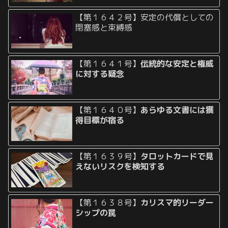
【第１６４２号】安定の代償としての
閉塞感と束縛感
【第１６４１号】
伝統的な安定と権威
に対する疑念
【第１６４０号】
あらゆる文書には獲
得目標が宿る
【第１６３９号】
タロットカードで見
えないリスクを検知する
【第１６３８号】
カリスマ的リーダー
シップの罠