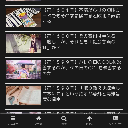
【第１６０１号】不満だらけの初期カ
ードでもそのまま捨てると敗北に直結
する
【第１６００号】その寄付は単なる
「施し」か、それとも「社会参画の
証」か？
【第１５９９号】ハレの日のQOLを改
善するのか、ケの日のQOLを改善する
のか
【第１５９８号】「取り敢えず統合し
ておいて」という指示が意外と高難易
度な理由
【第１５９７号】スケジュール調整が
上手い人、下手な人
メニュー
ホーム
検索
トップ
サイドバー