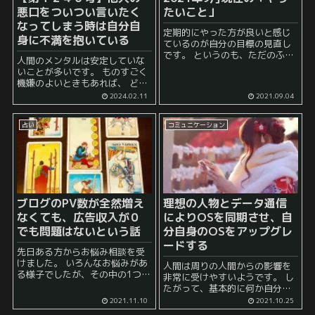
悪口をついつい言いたく
たいこと」
なってしまう時は自分自
定期的にやった方が良いと感じ
身に不満を抱いている
ているのが自分の目標の見直し
です。 というのも、ただのふわ
人間のメンタルは安定していな
っとした願望が思いつくことは
いことが多いです。 ものすごく
あるものの、それを具体的な目
機嫌のよいときもあれば、 どこ
標に落とし込まれていないこと
か攻撃的な気分になってしまう
2024.02.11
2021.09.04
もあったりするので、頭の中か
瞬間が訪れてしまう人もいるで
ら消えてしまう前に定期的に書
しょう。 その時々の本人の状況
き留め...
占い
コミュニケーション
やコンディションに応じて、気
持ちが左右されてし...
ブログのPV数が全然増え
理想の人物とデータ通信
なくても、広告収入が０
によりOSを同期させ、自
でも問題はないという話
分自身のOSをアップグレ
ードする
先日ある方からお悩み相談を受
けました。 いろんなお悩みがあ
人間は周りの人間からの影響を
る様子でしたが、その中の1つ
非常に受けやすいようです。 し
に、 最近、ブログを書くモチベ
たがって、基本的に何か自分自
ーションが全然上がりません と
身に変化を起こしたい場合に、
2021.11.10
2021.10.25
いう内容がありました。 （※今
誰もが行える手っ取り早い方法