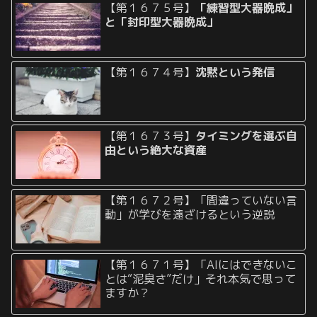
【第１６７５号】
「練習型大器晩成」
と「封印型大器晩成」
【第１６７４号】
沈黙という発信
【第１６７３号】
タイミングを選ぶ自
由という絶大な資産
【第１６７２号】「間違っていない言
動」が学びを遠ざけるという逆説
【第１６７１号】「AIにはできないこ
とは“泥臭さ”だけ」それ本気で思って
ますか？