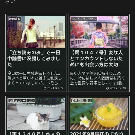
さい
時間管理
コミュニケーション
「立ち読みのみ」で一日
【第１０４７号】変な人
中読書に没頭してみまし
とエンカウントしないた
た
めにも出会い方は大切
今日は一日中読書三昧でした。
良い人間関係を維持するため
薄い本と厚い本と雑多に乱読し
に、特に新しい人間関係を築く
まくっていましたが、おそらく
上で重要な要素として、 出会い
今日だけで10冊以上は読んでい
方 というものがあります。 良い
2021.08.09
2023.07.30
ると思います。 もちろん、薄い
出会いは素晴らしい経験をもた
本の方が読み終わるのは早いで
らす一方で、逆に変な人との出
コミュニケーション
自己実現、幸せ
すが、内容の充実度でいえばや
会いはストレスやトラブルの原
はりハードカバーの方が良...
因になることもありま...
【第１２４０号】他人の
2021年9月現在の「やり