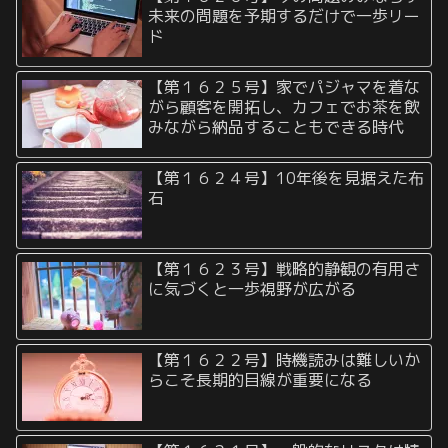
未来の問題を予期するだけで一歩リー
ド
【第１６２５号】家でパジャマを着な
がら顧客を開拓し、カフェでお茶を飲
みながら納品することもできる時代
【第１６２４号】10年後を見据えた布
石
【第１６２３号】戦略的静観の有用さ
に気づくと一歩視野が広がる
【第１６２２号】時機読みは難しいか
らこそ長期的目線が重要になる