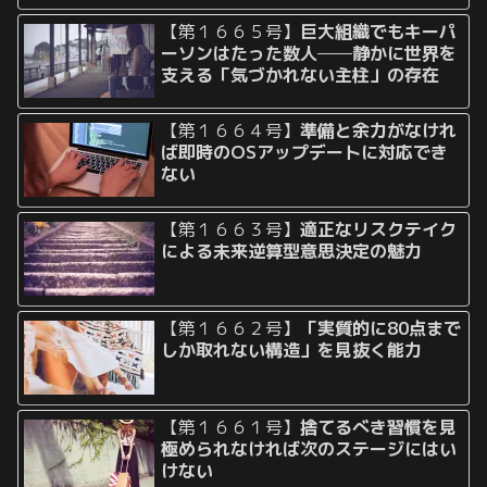
【第１６６５号】
巨大組織でもキーパ
ーソンはたった数人──静かに世界を
支える「気づかれない主柱」の存在
【第１６６４号】
準備と余力がなけれ
ば即時のOSアップデートに対応でき
ない
【第１６６３号】
適正なリスクテイク
による未来逆算型意思決定の魅力
【第１６６２号】
「実質的に80点まで
しか取れない構造」を見抜く能力
【第１６６１号】
捨てるべき習慣を見
極められなければ次のステージにはい
けない