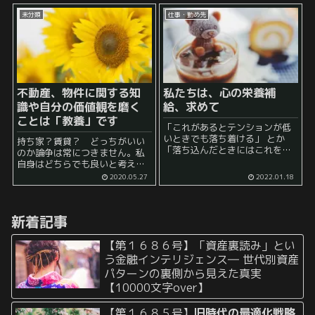
回はブログの悩みに限ってご本
はまずは付き合う人を変えてし
人による掲...
未分類
仕事・勤め先
まうことになるようです。 例え
ば、モテたいと願った場合は...
不動産、物件に関する知
私たちは、心の栄養補
識や自分の価値観を磨く
給、求めて
ことは「教養」です
「これがあるとテンションが低
いときでも落ち着ける」 とか
持ち家？賃貸？ どっちがいい
「落ち込んだときにはこれを食
のか論争は常につきません。私
べるとちょっと気持ちが軽くな
自身はどちらでも良いと考えて
る」 とか 「何も面白いことがな
います。それより重要なのは常
2020.05.27
2022.01.18
いときにはこれを買って楽し
日頃から自分の人生を考えてよ
む」 といったものを意識的にで
りよい住まいがないか考えるこ
あれ、...
とです。
新着記事
【第１６８６号】「資産裏読み」とい
う金融インテリジェンス― 世代別資産
パターンの裏側から見えた真実
【10000文字over】
【第１６８５号】
旧時代の最適化戦略