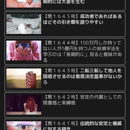
期的には大差を生む
【第１６４５号】
成功者であればある
ほどその引き際を誤りやすい
【第１６４４号】100万円しか持って
ない人が1億円を持つ人の投資手法を
学ぶのは「長期的に」見ると意味があ
る
【第１６４３号】
二転三転して他人を
困惑させるのは意思決定基準がないか
ら
【第１６４２号】安定の代償としての
閉塞感と束縛感
【第１６４１号】
伝統的な安定と権威
に対する疑念