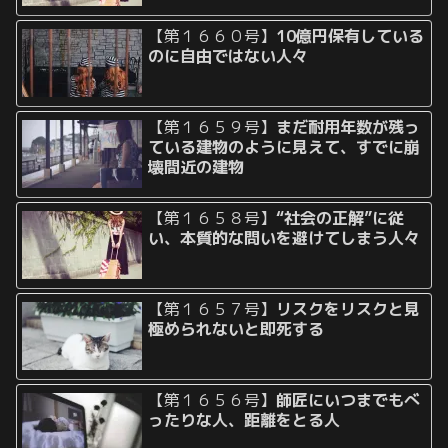
【第１６６０号】
10億円保有している
のに自由ではない人々
【第１６５９号】
まだ耐用年数が残っ
ている建物のように見えて、すでに崩
壊間近の建物
【第１６５８号】
“社会の正解”に従
い、本質的な問いを避けてしまう人々
【第１６５７号】
リスクをリスクと見
極められないと即死する
【第１６５６号】
師匠にいつまでもべ
ったりな人、距離をとる人