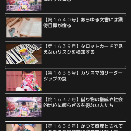
【第１６４０号】
あらゆる文書には獲
得目標が宿る
【第１６３９号】
タロットカードで見
えないリスクを検知する
【第１６３８号】
カリスマ的リーダー
シップの罠
【第１６３７号】
借り物の権威や社会
的地位に頼らざるを得ない人たち
【第１６３６号】
かつて資産とされて