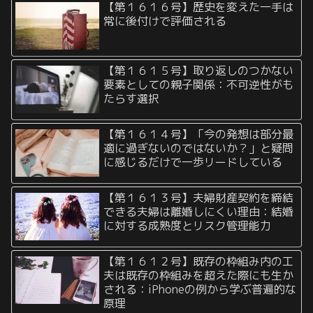
【第１６１６号】歴史を変えた一手は
常に後付けで評価される
【第１６１５号】取り返しのつかない
要素としての親子関係：不可逆性がも
たらす選択
【第１６１４号】「今の発想は部分最
適に過ぎないのではないか？」と疑問
に感じるだけで一歩リードしている
【第１６１３号】夫婦財産契約を締結
できる夫婦は離婚しにくい理由：結婚
に対する成熟度とリスク管理能力
【第１６１２号】既存の枠組み内の工
夫は既存の枠組みを超えた際にも生か
される：iPhoneの例から学ぶ普遍的な
原理