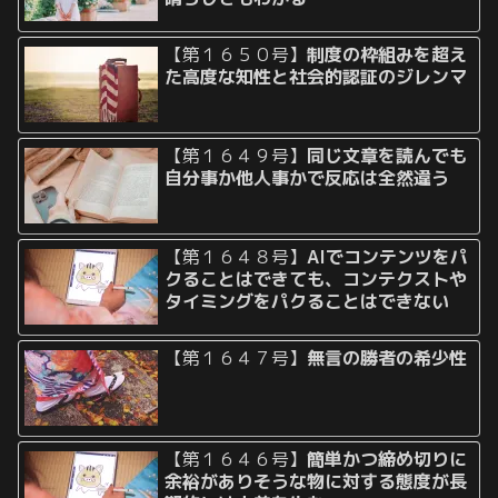
【第１６５０号】
制度の枠組みを超え
た高度な知性と社会的認証のジレンマ
【第１６４９号】
同じ文章を読んでも
自分事か他人事かで反応は全然違う
【第１６４８号】
AIでコンテンツをパ
クることはできても、コンテクストや
タイミングをパクることはできない
【第１６４７号】
無言の勝者の希少性
【第１６４６号】
簡単かつ締め切りに
余裕がありそうな物に対する態度が長