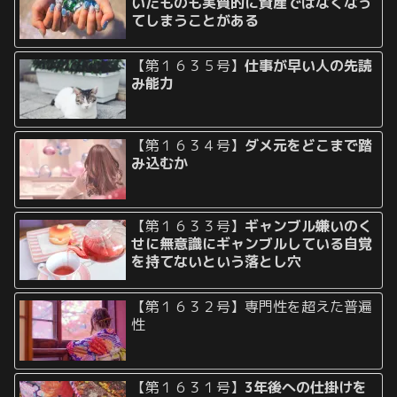
いたものも実質的に資産ではなくなっ
てしまうことがある
【第１６３５号】
仕事が早い人の先読
み能力
【第１６３４号】
ダメ元をどこまで踏
み込むか
【第１６３３号】
ギャンブル嫌いのく
せに無意識にギャンブルしている自覚
を持てないという落とし穴
【第１６３２号】専門性を超えた普遍
性
【第１６３１号】
3年後への仕掛けを