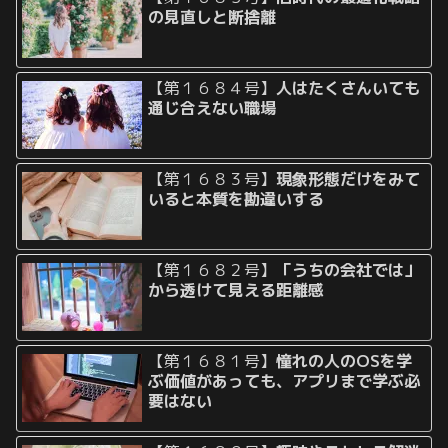
の見直しと断捨離
【第１６８４号】
人はたくさんいても
通じ合えない職場
【第１６８３号】
現象形態だけをみて
いると本質を勘違いする
【第１６８２号】
「うちの会社では」
から透けて見える距離感
【第１６８１号】
憧れの人のOSを学
ぶ価値があっても、アプリまで学ぶ必
要はない