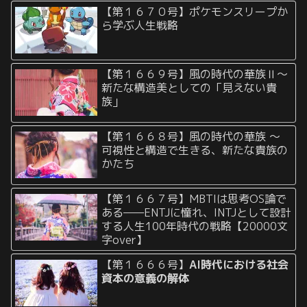
【第１６７０号】ポケモンスリープか
ら学ぶ人生戦略
【第１６６９号】風の時代の華族Ⅱ〜
新たな構造美としての「見えない貴
族」
【第１６６８号】風の時代の華族 〜
可視性と構造で生きる、新たな貴族の
かたち
【第１６６７号】MBTIは思考OS論で
ある——ENTJに憧れ、INTJとして設計
する人生100年時代の戦略【20000文
字over】
【第１６６６号】
AI時代における社会
資本の意義の解体