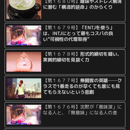
【第１６８０号】
趣味やストレス解消
に潜む「構造的延命」のからくり
【第１６７９号】
「ENTJを使う」
は、INTJにとって最もコスパの良
い“可視性の代理取得”
【第１６７８号】
形式的締切を疑い、
実質的締切を見抜く力
【第１６７７号】
無観客の英雄──ク
ラスで1番走るのが早くても誰にも見
てもらえないという悲劇
【第１６７６号】沈黙が「意味深」に
なる人と、「無意味」になる人の差