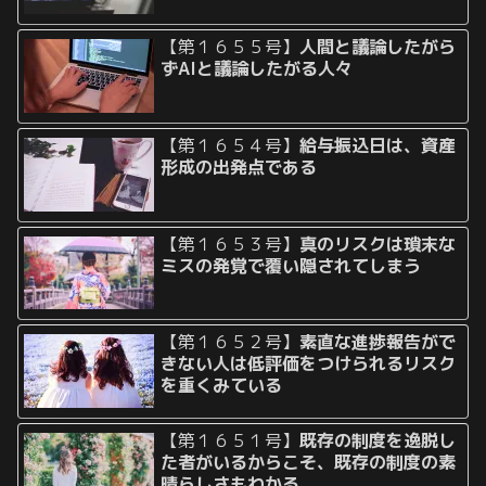
【第１６５５号】
人間と議論したがら
ずAIと議論したがる人々
【第１６５４号】
給与振込日は、資産
形成の出発点である
【第１６５３号】
真のリスクは瑣末な
ミスの発覚で覆い隠されてしまう
【第１６５２号】
素直な進捗報告がで
きない人は低評価をつけられるリスク
を重くみている
【第１６５１号】
既存の制度を逸脱し
た者がいるからこそ、既存の制度の素
晴らしさもわかる