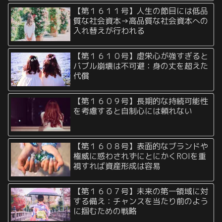
【第１６１１号】人生の節目には低品
質な社会資本→高品質な社会資本への
入れ替えが行われる
【第１６１０号】虚栄心が強すぎると
バブル崩壊は不可避：身の丈を超えた
代償
【第１６０９号】長期的な持続可能性
を考慮すると自制心には頼れない
【第１６０８号】表面的なブランドや
権威に惑わされずにとにかくROIを重
視すれば資産形成は容易
【第１６０７号】未来の第一領域に対
する備え：チャンスを当たり前のよう
に掴むための戦略