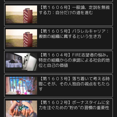
【第１６０６号】一般論、定説を無視
する力：自分だけの道を進む
【第１６０５号】パラレルキャリア：
複数の組織に属するという生き方
【第１６０４号】FIRE志望者の悩み。
特定の組織からの承認による社会的地
位と自己の価値
【第１６０３号】落ち着いて考える時
間こそが、その人独自の視点をもたら
す
【第１６０２号】ボーナスタイムに全
力を注ぐための”貯め”の習慣の重要性