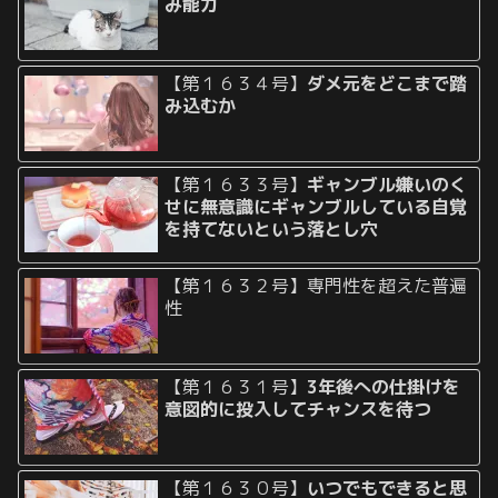
み能力
【第１６３４号】
ダメ元をどこまで踏
み込むか
【第１６３３号】
ギャンブル嫌いのく
せに無意識にギャンブルしている自覚
を持てないという落とし穴
【第１６３２号】専門性を超えた普遍
性
【第１６３１号】
3年後への仕掛けを
意図的に投入してチャンスを待つ
【第１６３０号】
いつでもできると思