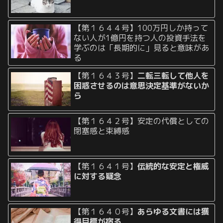
【第１６４４号】100万円しか持って
ない人が1億円を持つ人の投資手法を
学ぶのは「長期的に」見ると意味があ
る
【第１６４３号】
二転三転して他人を
困惑させるのは意思決定基準がないか
ら
【第１６４２号】安定の代償としての
閉塞感と束縛感
【第１６４１号】
伝統的な安定と権威
に対する疑念
【第１６４０号】
あらゆる文書には獲
得目標が宿る