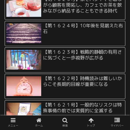
がら顧客を開拓し、カフェでお茶を飲
みながら納品することもできる時代
【第１６２４号】10年後を見据えた布
石
【第１６２３号】戦略的静観の有用さ
に気づくと一歩視野が広がる
【第１６２２号】時機読みは難しいか
らこそ長期的目線が重要になる
【第１６２１号】一般的なリスクは特
殊事情の前では実質的に全滅する
メニュー
ホーム
検索
トップ
サイドバー