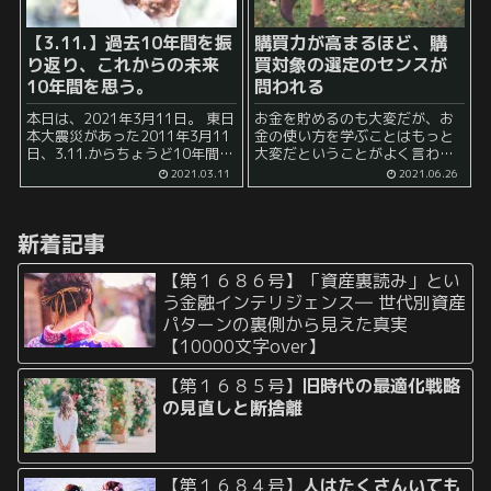
【3.11.】過去10年間を振
購買力が高まるほど、購
り返り、これからの未来
買対象の選定のセンスが
10年間を思う。
問われる
本日は、2021年3月11日。 東日
お金を貯めるのも大変だが、お
本大震災があった2011年3月11
金の使い方を学ぶことはもっと
日、3.11.からちょうど10年間経
大変だということがよく言われ
ちました。 今日は仕事を淡々と
ます。 私自身も、もともと「如
2021.03.11
2021.06.26
進める傍ら、「私のこの10年間
何にお金を貯めることができる
はどのような歩みだったのだろ
ようにするか」という問題に向
うか」と考えていました。 ...
かって様々な工夫や試行錯誤を
新着記事
重ねてきました。 そして、資...
【第１６８６号】「資産裏読み」とい
う金融インテリジェンス― 世代別資産
パターンの裏側から見えた真実
【10000文字over】
【第１６８５号】
旧時代の最適化戦略
の見直しと断捨離
【第１６８４号】
人はたくさんいても