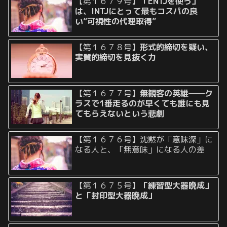
【第１６７９号】
「ENTJを使う」
は、INTJにとって最もコスパの良
い“可視性の代理取得”
【第１６７８号】
形式的締切を疑い、
実質的締切を見抜く力
【第１６７７号】
無観客の英雄──ク
ラスで1番走るのが早くても誰にも見
てもらえないという悲劇
【第１６７６号】沈黙が「意味深」に
なる人と、「無意味」になる人の差
【第１６７５号】
「練習型大器晩成」
と「封印型大器晩成」