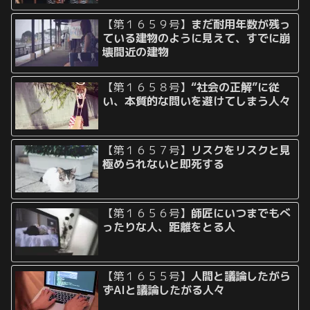
【第１６５９号】
まだ耐用年数が残っ
ている建物のように見えて、すでに崩
壊間近の建物
【第１６５８号】
“社会の正解”に従
い、本質的な問いを避けてしまう人々
【第１６５７号】
リスクをリスクと見
極められないと即死する
【第１６５６号】
師匠にいつまでもべ
ったりな人、距離をとる人
【第１６５５号】
人間と議論したがら
ずAIと議論したがる人々