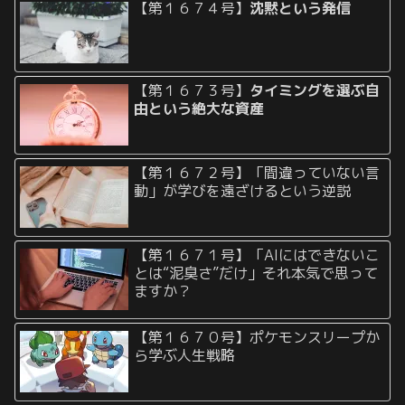
【第１６７４号】
沈黙という発信
【第１６７３号】
タイミングを選ぶ自
由という絶大な資産
【第１６７２号】「間違っていない言
動」が学びを遠ざけるという逆説
【第１６７１号】「AIにはできないこ
とは“泥臭さ”だけ」それ本気で思って
ますか？
【第１６７０号】ポケモンスリープか
ら学ぶ人生戦略