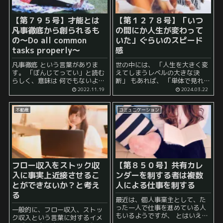
【第７９５号】才能とは
【第１２７８号】「いつ
凡事徹底から創られるも
の間にか人生が変わって
の～Do all common
いた」ぐらいのスピード
tasks properly～
感
凡事徹底 という言葉がありま
世の中には、 「人生を大きく変
す。 「ぼんじてってい」と読む
えてしまうレベルの大きな決
らしく、意味は 何でもないよう
断」 もあれば、 「単体で見れば
な当たり前のことを徹底して行
大したことはないが、積み重な
2022.11.19
2024.03.22
う ということです。 どんな偉業
ることによっていつの間にか人
も小さなことから積み重ねから
生を変えてしまう決断」 もあり
不動産
コミュニケーション
始まるものですが、 その中...
ます。 前者は例えば、 起業...
フロー収入をストック収
【第８５０号】共有カレ
入に事実上近接させるこ
ンダーを制する者は複数
とができないか？と考え
人による仕事を制する
る
最近は、個人事業主として、た
った一人で仕事を進めている人
一般的に、フロー収入、ストッ
もいるようですが、 とはいえ、
ク収入という言葉に対するイメ