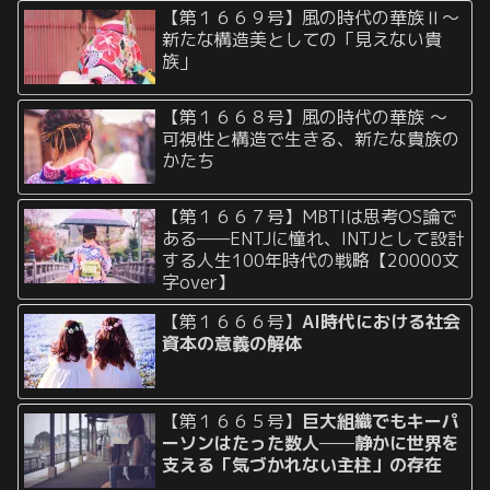
【第１６６９号】風の時代の華族Ⅱ〜
新たな構造美としての「見えない貴
族」
【第１６６８号】風の時代の華族 〜
可視性と構造で生きる、新たな貴族の
かたち
【第１６６７号】MBTIは思考OS論で
ある——ENTJに憧れ、INTJとして設計
する人生100年時代の戦略【20000文
字over】
【第１６６６号】
AI時代における社会
資本の意義の解体
【第１６６５号】
巨大組織でもキーパ
ーソンはたった数人──静かに世界を
支える「気づかれない主柱」の存在