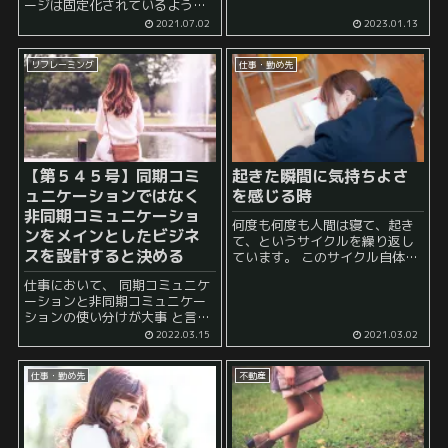
大多数の人は、たった一人で仕
ージは固定化されているように
事をしているのではなく、複数
感じます。 フロー収入は、典型
2021.07.02
2023.01.13
人で仕事をしていることが多い
的には勤め人がもらえる給与所
ようです。 例えば、一つの部署
得を指し、多くはこれは時間を
であっても、 案件１...
リフレーミング
仕事・勤め先
使ってお金に換える働き方を指
します。 一方で、ストック収...
【第５４５号】同期コミ
起きた瞬間に気持ちよさ
ュニケーションではなく
を感じる時
非同期コミュニケーショ
何度も何度も人間は寝て、起き
ンをメインとしたビジネ
て、というサイクルを繰り返し
スを設計すると決める
ています。 このサイクル自体は
当たり前ですが しかし、時折、
仕事において、 同期コミュニケ
「起きた瞬間に気持ちよく起き
ーションと非同期コミュニケー
ることができたと実感できる
ションの使い分けが大事 と言わ
日」と「起きた瞬間に気持ちよ
れていますよね。 同期コミュニ
くない（むしろ焦ったり、寝て...
2022.03.15
2021.03.02
ケーションというのは同じ時間
のタイミングでコミュニケーシ
仕事・勤め先
不動産
ョンを行うことを指しているた
め、 例えば...