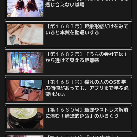
通じ合えない職場
【第１６８３号】
現象形態だけをみて
いると本質を勘違いする
【第１６８２号】
「うちの会社では」
から透けて見える距離感
【第１６８１号】
憧れの人のOSを学
ぶ価値があっても、アプリまで学ぶ必
要はない
【第１６８０号】
趣味やストレス解消
に潜む「構造的延命」のからくり