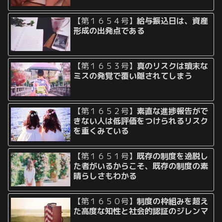
【第１６５４号】
給与振込日は、資産
形成の出発点である
【第１６５３号】
真のリスクは瑣末な
ミスの発覚で覆い隠されてしまう
【第１６５２号】
素直な進捗報告がで
きない人は低評価をつけられるリスク
を重くみている
【第１６５１号】
既存の制度を逸脱し
た者がいるからこそ、既存の制度の素
晴らしさもわかる
【第１６５０号】
制度の枠組みを超え
た高度な知性と社会的認証のジレンマ