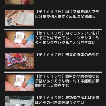
【第１６４９号】
同じ文章を読んでも
自分事か他人事かで反応は全然違う
【第１６４８号】
AIでコンテンツをパ
クることはできても、コンテクストや
タイミングをパクることはできない
【第１６４７号】
無言の勝者の希少性
【第１６４６号】
簡単かつ締め切りに
余裕がありそうな物に対する態度が長
期的には大差を生む
【第１６４５号】
成功者であればある
ほどその引き際を誤りやすい