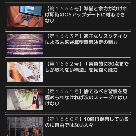
【第１６６４号】
準備と余力がなけれ
ば即時のOSアップデートに対応でき
ない
【第１６６３号】
適正なリスクテイク
による未来逆算型意思決定の魅力
【第１６６２号】
「実質的に80点まで
しか取れない構造」を見抜く能力
【第１６６１号】
捨てるべき習慣を見
極められなければ次のステージにはい
けない
【第１６６０号】
10億円保有している
のに自由ではない人々