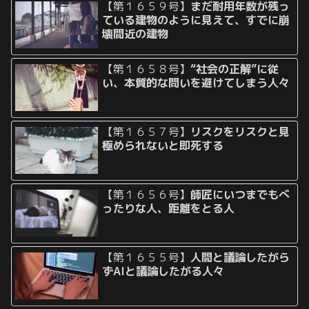
【第１６５９号】
まだ耐用年数が残っ
ている建物のように見えて、すでに崩
壊間近の建物
【第１６５８号】
“社会の正解”に従
い、本質的な問いを避けてしまう人々
【第１６５７号】
リスクをリスクと見
極められないと即死する
【第１６５６号】
師匠にいつまでもべ
ったりな人、距離をとる人
【第１６５５号】
人間と議論したがら
ずAIと議論したがる人々