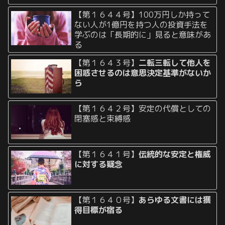
【第１６４４号】100万円しか持って
ない人が1億円を持つ人の投資手法を
学ぶのは「長期的に」見ると意味があ
る
【第１６４３号】
二転三転して他人を
困惑させるのは意思決定基準がないか
ら
【第１６４２号】安定の代償としての
閉塞感と束縛感
【第１６４１号】
伝統的な安定と権威
に対する疑念
【第１６４０号】
あらゆる文書には獲
得目標が宿る