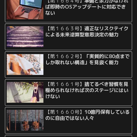
【第１６６４号】
準備と余力がなけれ
ば即時のOSアップデートに対応でき
ない
【第１６６３号】
適正なリスクテイク
による未来逆算型意思決定の魅力
【第１６６２号】
「実質的に80点まで
しか取れない構造」を見抜く能力
【第１６６１号】
捨てるべき習慣を見
極められなければ次のステージにはい
けない
【第１６６０号】
10億円保有している
のに自由ではない人々