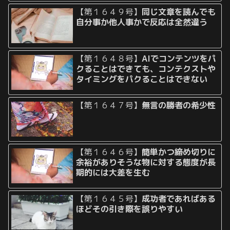
【第１６４９号】
同じ文章を読んでも
自分事か他人事かで反応は全然違う
【第１６４８号】
AIでコンテンツをパ
クることはできても、コンテクストや
タイミングをパクることはできない
【第１６４７号】
無言の勝者の希少性
【第１６４６号】
簡単かつ締め切りに
余裕がありそうな物に対する態度が長
期的には大差を生む
【第１６４５号】
成功者であればある
ほどその引き際を誤りやすい