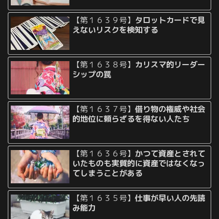
【第１６３９号】
タロットカードで見
えないリスクを検知する
【第１６３８号】
カリスマ的リーダー
シップの罠
【第１６３７号】
借り物の権威や社会
的地位に頼らざるを得ない人たち
【第１６３６号】
かつて資産とされて
いたものも実質的に資産ではなくなっ
てしまうことがある
【第１６３５号】
仕事が早い人の先読
み能力