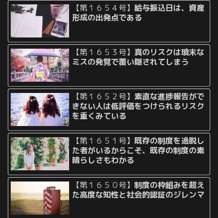
【第１６５４号】
給与振込日は、資産
形成の出発点である
【第１６５３号】
真のリスクは瑣末な
ミスの発覚で覆い隠されてしまう
【第１６５２号】
素直な進捗報告がで
きない人は低評価をつけられるリスク
を重くみている
【第１６５１号】
既存の制度を逸脱し
た者がいるからこそ、既存の制度の素
晴らしさもわかる
【第１６５０号】
制度の枠組みを超え
た高度な知性と社会的認証のジレンマ