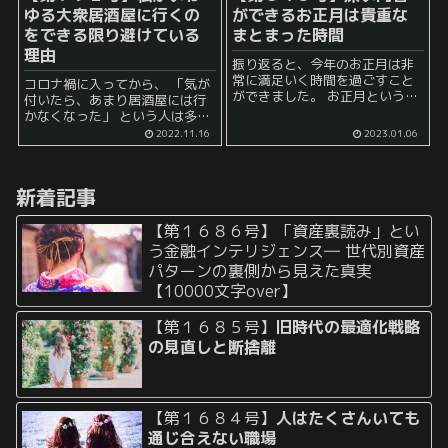
ゆる大衆居酒屋に行くの
ができるお正月は貴重な
をできる限り避けている
まとまった時間
理由
振り返ると、今年のお正月は非
常に満足いく時間を過ごすこと
コロナ禍に入ってから、 「気が
ができました。 お正月という
付いたら、あまり居酒屋には行
と、 新年のあいさつ や 初詣 と
かなくなった」 という人は多い
いった様々なイベントをこなさ
かもしれません。 最近は、それ
2022.11.16
2023.01.06
ないといけない、といったイメ
でも客足が戻ってきたところも
ージがあると思います。 そし...
あるようで、もともと居酒屋が
好きな人は頻繁に飲みに行って
新着記事
いる人もいるようで...
【第１６８６号】「資産裏読み」とい
う金融インテリジェンス― 世代別資産
パターンの裏側から見えた真実
【10000文字over】
【第１６８５号】
旧時代の最適化戦略
の見直しと断捨離
【第１６８４号】
人はたくさんいても
通じ合えない職場