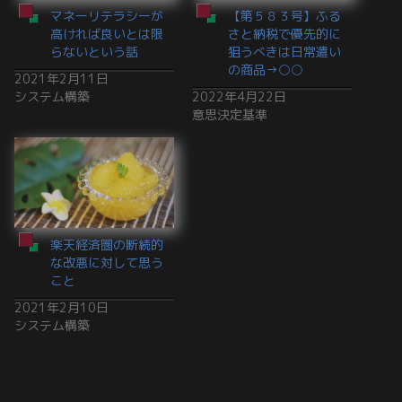
マネーリテラシーが
【第５８３号】ふる
高ければ良いとは限
さと納税で優先的に
らないという話
狙うべきは日常遣い
の商品→○○
2021年2月11日
システム構築
2022年4月22日
意思決定基準
楽天経済圏の断続的
な改悪に対して思う
こと
2021年2月10日
システム構築