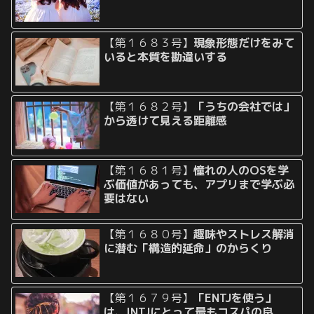
【第１６８３号】
現象形態だけをみて
いると本質を勘違いする
【第１６８２号】
「うちの会社では」
から透けて見える距離感
【第１６８１号】
憧れの人のOSを学
ぶ価値があっても、アプリまで学ぶ必
要はない
【第１６８０号】
趣味やストレス解消
に潜む「構造的延命」のからくり
【第１６７９号】
「ENTJを使う」
は、INTJにとって最もコスパの良