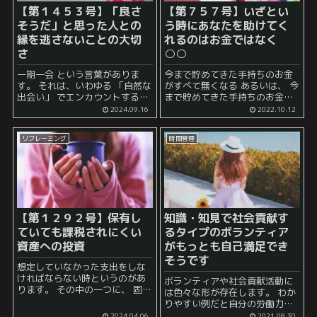
【第１４５３号】「良さ
【第７５７号】いざとい
そうだ」と思った人との
う時にあなたを助けてく
縁を逃さないことの大切
れるのはお金ではなく
さ
○○
一期一会 という言葉がありま
今まで貯めてきた手持ちのお金
す。 それは、いわゆる 「自然な
がすべて無くなる あるいは、 今
出会い」 でエンカウントする場
まで貯めてきた手持ちのお金の
合もあるかもしれませんが、 現
効力が無くなる といった想像を
2024.09.16
2022.10.12
代においては、インターネット
したことはありますか？ 生きて
があるので、 遠くから見ている
いると色々なことがあります。
リフレーミング
時間管理
だけの関係 もあり...
例えば、 詐欺 な...
【第１２９２号】保有し
知識・知見で社会貢献す
ていても課税されにくい
るタイプのボランティア
資産への投資
がもっとも自己満足でき
そうです
想定していなかった支出をしな
ければならない時というのがあ
ボランティアや社会貢献活動に
ります。 その中の一つに、 固定
は色々な形が存在します。 わか
資産税 などの資産を保有してい
りやすい例だと自分の労働力を
るだけでかかる税金というもの
与える例ですね。 これは自分の
2024.04.06
2021.08.30