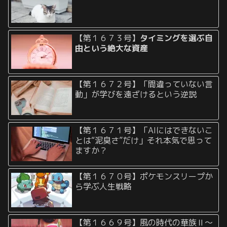
【第１６７３号】
タイミングを選ぶ自
由という絶大な資産
【第１６７２号】「間違っていない言
動」が学びを遠ざけるという逆説
【第１６７１号】「AIにはできないこ
とは“泥臭さ”だけ」それ本気で思って
ますか？
【第１６７０号】ポケモンスリープか
ら学ぶ人生戦略
【第１６６９号】風の時代の華族Ⅱ〜