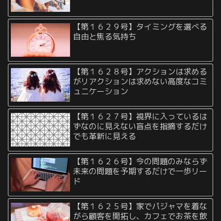
【第１６２９号】タイミングを選べる
自由と焦る気持ち
【第１６２８号】アクションは求める
がリアクションは求めない高度なコミ
ュニケーション
【第１６２７号】視界に入っているは
ずなのに見えない盲点を指摘するだけ
でも革新に見える
【第１６２６号】今の問題のみならず
未来の問題を予期するだけで一歩リー
ド
【第１６２５号】家でパジャマを着な
がら顧客を開拓し、カフェでお茶を飲