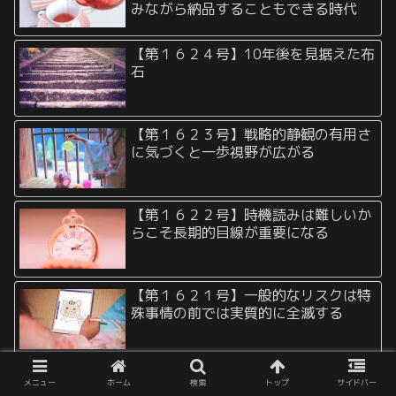
みながら納品することもできる時代
【第１６２４号】10年後を見据えた布
石
【第１６２３号】戦略的静観の有用さ
に気づくと一歩視野が広がる
【第１６２２号】時機読みは難しいか
らこそ長期的目線が重要になる
【第１６２１号】一般的なリスクは特
殊事情の前では実質的に全滅する
【第１６２０号】ローリスクハイリタ
メニュー
ホーム
検索
トップ
サイドバー
ーンを設計するためには特殊条件が必