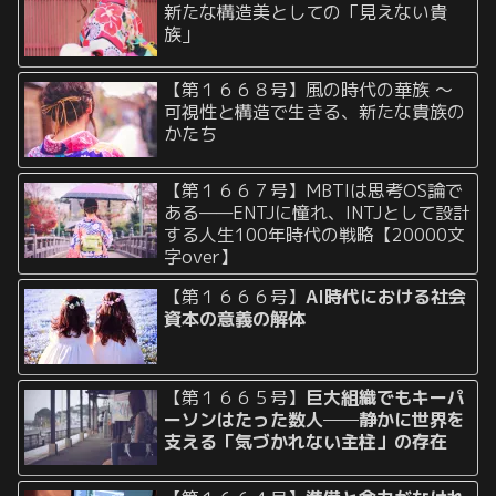
新たな構造美としての「見えない貴
族」
【第１６６８号】風の時代の華族 〜
可視性と構造で生きる、新たな貴族の
かたち
【第１６６７号】MBTIは思考OS論で
ある——ENTJに憧れ、INTJとして設計
する人生100年時代の戦略【20000文
字over】
【第１６６６号】
AI時代における社会
資本の意義の解体
【第１６６５号】
巨大組織でもキーパ
ーソンはたった数人──静かに世界を
支える「気づかれない主柱」の存在