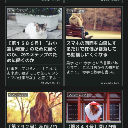
があります。 夢のマイホームを
時間を投下して社会貢献をする
買ったと思ったら、 「えっ、固
ことになります。 震災の際に、
定...
リフレーミング
システム構築
現地に行ってボランティア活動
をする人もいますよ...
【第１３８６号】「お小
スマホの画面を白黒にす
遣い稼ぎ」のために働く
るだけで株価が暴落して
のか、次のステップのた
も動揺しにくくなる
めに働くのか
黒字 とか 赤字 という言葉があ
ります。 これは昔からの慣習に
仕事をしていると、 「これは、
よって、 赤字で数字を書いたと
お小遣い稼ぎにしかならないタ
きには損をした場合、 黒字で数
イプの仕事だな」 と感じるよう
字を書いた時には利益が出た場
な仕事に遭遇することがありま
2024.07.11
2022.01.07
合として その色彩によって一見
す。 要するに、 一応取り組めば
して儲かったか儲...
報酬はそれなりにもらえるが、
リフレーミング
リフレーミング
それ以上の物が手に入りそうな
予感がしな...
【第７９２号】私がいわ
【第８４３号】深い内省