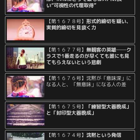
い“可視性の代理取得”
【第１６７８号】
形式的締切を疑い、
実質的締切を見抜く力
【第１６７７号】
無観客の英雄──ク
ラスで1番走るのが早くても誰にも見
てもらえないという悲劇
【第１６７６号】沈黙が「意味深」に
なる人と、「無意味」になる人の差
【第１６７５号】
「練習型大器晩成」
と「封印型大器晩成」
【第１６７４号】
沈黙という発信