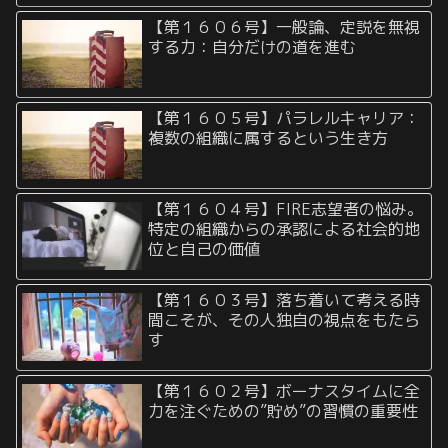
【第１６０６号】一般論、定説を無視
する力：自分だけの道を進む
【第１６０５号】パラレルキャリア：
複数の組織に属するという生き方
【第１６０４号】FIRE志望者の悩み。
特定の組織からの承認による社会的地
位と自己の価値
【第１６０３号】落ち着いて考える時
間こそが、その人独自の視点をもたら
す
【第１６０２号】ボーナスタイムに全
力を注ぐための”貯め”の習慣の重要性