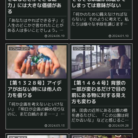
力」には大きな価値があ
しまっては意味がない
る
「何かのために備えなければな
らない」 そのように考えて、私
「あなたはやればできる子」 と
たちは様々な手段を講じます。
人生のどこかで言われたことが
例えば、 防災 といえば、 災害
ある人は多いことでしょう。
対策グッズなどがたくさん出て
「やる気さえあればなんとかな
2024.06.19
2024.01.10
いるので、それらを買っておけ
るんだろうけど、肝心のやる気
ば一応しっかりと準備をしてい
が出て来ない」 ということに悩
る気...
リフレーミング
リフレーミング
んでいる人も多いかもしれませ
ん。 実際、こ...
【第１３２８号】アイデ
【第１４６４号】背景の
アが出ない時には他人の
一部が変わるだけで目の
力を借りる
前にある物に対する見え
方も変わる
「何か企画を考えないといけな
い」 「明日が企画の締め切りな
昔、田舎の近所にある公園の横
のに、まだ白紙のまま……」 と
を通るたびに、 「この公園は何
いった具合に、 「アイデアが出
だか古いな」 などと感じること
てきて欲しいのに何も出て来な
が多かった時期がありました。
2024.05.13
2024.09.28
い苦しみ」 を感じたことはあり
しかし、ある時、その公園の横
ませんか？ 例えば、 「仕...
を通り過ぎることのない時期が