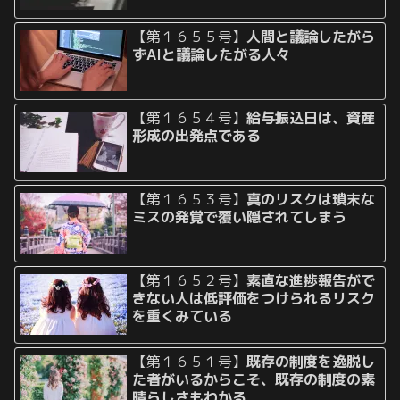
【第１６５５号】
人間と議論したがら
ずAIと議論したがる人々
【第１６５４号】
給与振込日は、資産
形成の出発点である
【第１６５３号】
真のリスクは瑣末な
ミスの発覚で覆い隠されてしまう
【第１６５２号】
素直な進捗報告がで
きない人は低評価をつけられるリスク
を重くみている
【第１６５１号】
既存の制度を逸脱し
た者がいるからこそ、既存の制度の素
晴らしさもわかる