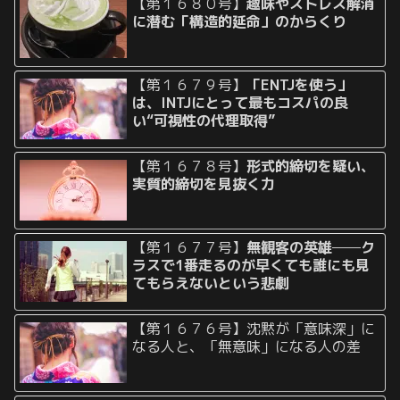
【第１６８０号】
趣味やストレス解消
に潜む「構造的延命」のからくり
【第１６７９号】
「ENTJを使う」
は、INTJにとって最もコスパの良
い“可視性の代理取得”
【第１６７８号】
形式的締切を疑い、
実質的締切を見抜く力
【第１６７７号】
無観客の英雄──ク
ラスで1番走るのが早くても誰にも見
てもらえないという悲劇
【第１６７６号】沈黙が「意味深」に
なる人と、「無意味」になる人の差