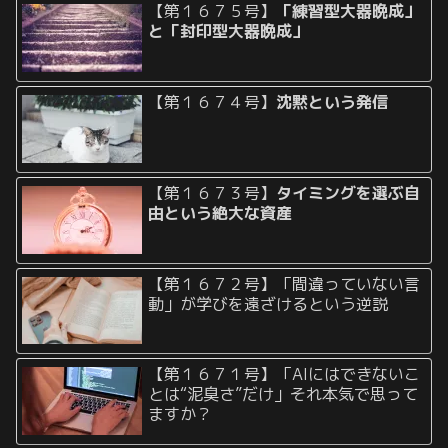
【第１６７５号】
「練習型大器晩成」
と「封印型大器晩成」
【第１６７４号】
沈黙という発信
【第１６７３号】
タイミングを選ぶ自
由という絶大な資産
【第１６７２号】「間違っていない言
動」が学びを遠ざけるという逆説
【第１６７１号】「AIにはできないこ
とは“泥臭さ”だけ」それ本気で思って
ますか？