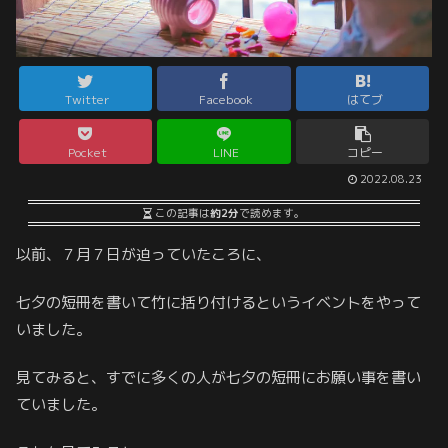
Twitter
Facebook
はてブ
Pocket
LINE
コピー
2022.08.23
この記事は
約2分
で読めます。
以前、７月７日が迫っていたころに、
七夕の短冊を書いて竹に括り付けるというイベントをやって
いました。
見てみると、すでに多くの人が七夕の短冊にお願い事を書い
ていました。