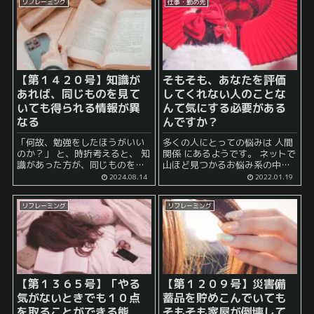
リフレーミング
仕事・勤め先
【第１４２０号】知識が
そもそも、あなたを評価
あれば、同じものを見て
してくれない人のことな
いても得られる情報が異
んて気にする必要がある
なる
んですか？
「何故、勉強をしたほうがいい
多くの人にとっての悩みは 人間
のか？」 と、時折考えると、 知
関係 にあるようです。 ネットで
識があった方が、同じものを見
山ほど見つかるお悩み系の中に
ていても得られる情報が異なる
は 「好きな人がいるのですが、
2024.08.14
2022.01.19
から という理由が挙げられま
好きな人から私はどう思われて
す。 例えば、役所から届く行政
いるのでしょうか？」 「勤め先
リフレーミング
リフレーミング
文書。 詳しくない人は、一番フ
の上司から自分は評価されてい
ォン...
る...
【第１３６５号】「やる
【第１２０９号】災害備
気がないときでも１０点
蓄品を貯めこんでいても
を取ることができる能
そもそも家屋が倒壊して