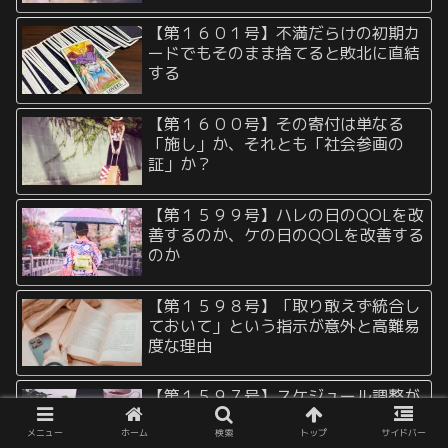
【第１６０１号】不満だらけの初期カ
ードでもそのまま捨てると敗北に直結
する
【第１６００号】その寄付は単なる
「施し」か、それとも「社会参画の
証」か？
【第１５９９号】ハレの日のQOLを改
善するのか、ケの日のQOLを改善する
のか
【第１５９８号】「取り敢えず統合し
ておいて」という指示が意外と高難易
度な理由
【第１５９７号】スケジュール調整が
上手い人、下手な人
メニュー
ホーム
検索
トップ
サイドバー