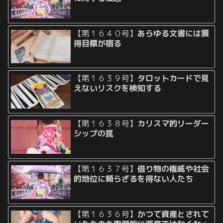
【第１６４０号】
あらゆる文書には獲
得目標が宿る
【第１６３９号】
タロットカードで見
えないリスクを検知する
【第１６３８号】
カリスマ的リーダー
シップの罠
【第１６３７号】
借り物の権威や社会
的地位に頼らざるを得ない人たち
【第１６３６号】
かつて資産とされて