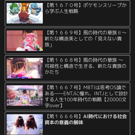
【第１６７０号】ポケモンスリープか
ら学ぶ人生戦略
【第１６６９号】風の時代の華族Ⅱ〜
新たな構造美としての「見えない貴
族」
【第１６６８号】風の時代の華族 〜
可視性と構造で生きる、新たな貴族の
かたち
【第１６６７号】MBTIは思考OS論で
ある——ENTJに憧れ、INTJとして設計
する人生100年時代の戦略【20000文
字over】
【第１６６６号】
AI時代における社会
資本の意義の解体