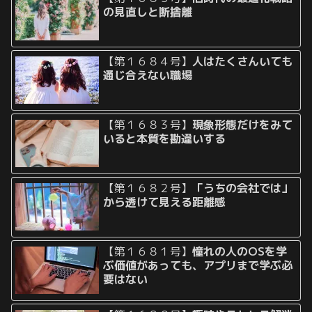
の見直しと断捨離
【第１６８４号】
人はたくさんいても
通じ合えない職場
【第１６８３号】
現象形態だけをみて
いると本質を勘違いする
【第１６８２号】
「うちの会社では」
から透けて見える距離感
【第１６８１号】
憧れの人のOSを学
ぶ価値があっても、アプリまで学ぶ必
要はない