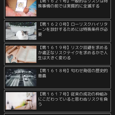
【第１６２１号】一般的なリスクは特
殊事情の前では実質的に全滅する
【第１６２０号】ローリスクハイリタ
ーンを設計するためには特殊条件が必
要
【第１６１９号】リスク回避を求める
か適正なリスクテイクを求めるかで人
生は大きく変わる
【第１６１８号】匂わせ発信の歴史的
意義
【第１６１７号】従来の成功の枠組み
にこだわっていると思わぬリスクを負
う