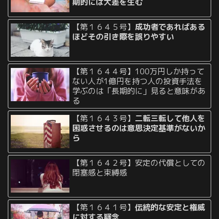
期的には大差を生む
【第１６４５号】
成功者であればある
ほどその引き際を誤りやすい
【第１６４４号】100万円しか持って
ない人が1億円を持つ人の投資手法を
学ぶのは「長期的に」見ると意味があ
る
【第１６４３号】
二転三転して他人を
困惑させるのは意思決定基準がないか
ら
【第１６４２号】安定の代償としての
閉塞感と束縛感
【第１６４１号】
伝統的な安定と権威
に対する疑念