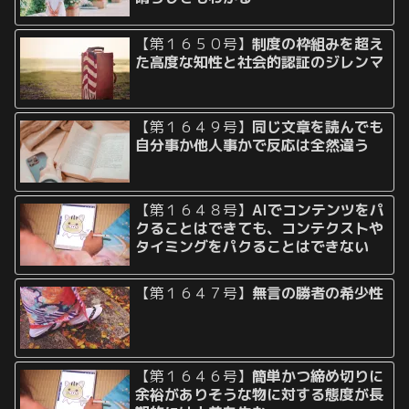
【第１６５０号】
制度の枠組みを超え
た高度な知性と社会的認証のジレンマ
【第１６４９号】
同じ文章を読んでも
自分事か他人事かで反応は全然違う
【第１６４８号】
AIでコンテンツをパ
クることはできても、コンテクストや
タイミングをパクることはできない
【第１６４７号】
無言の勝者の希少性
【第１６４６号】
簡単かつ締め切りに
余裕がありそうな物に対する態度が長