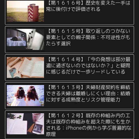
【第１６１６号】歴史を変えた一手は
常に後付けで評価される
【第１６１５号】取り返しのつかない
要素としての親子関係：不可逆性がも
たらす選択
【第１６１４号】「今の発想は部分最
適に過ぎないのではないか？」と疑問
に感じるだけで一歩リードしている
【第１６１３号】夫婦財産契約を締結
できる夫婦は離婚しにくい理由：結婚
に対する成熟度とリスク管理能力
【第１６１２号】既存の枠組み内の工
夫は既存の枠組みを超えた際にも生か
される：iPhoneの例から学ぶ普遍的な
原理