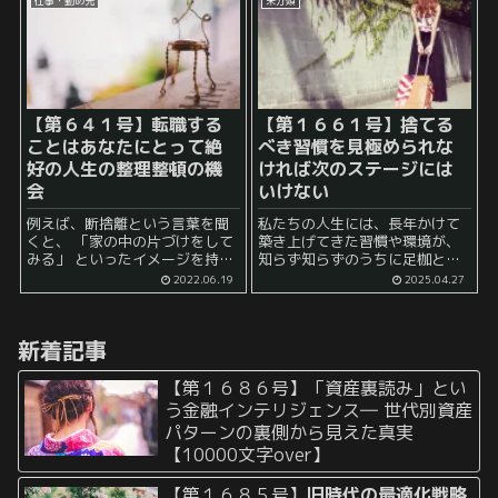
仕事・勤め先
未分類
あり、 その後、 久々に、その公
園...
【第６４１号】転職する
【第１６６１号】
捨てる
ことはあなたにとって絶
べき習慣を見極められな
好の人生の整理整頓の機
ければ次のステージには
会
いけない
例えば、断捨離という言葉を聞
私たちの人生には、長年かけて
くと、 「家の中の片づけをして
築き上げてきた習慣や環境が、
みる」 といったイメージを持っ
知らず知らずのうちに足枷とな
ている人が多いのではないか、
る局面が訪れます。快適さや当
2022.06.19
2025.04.27
と思われます。 実際に、家の中
たり前と感じているものが、あ
にあるものというのは、 なぜ買
る段階までは確かに支えとな
ったのかがよくわからない物 で
り、成長を促してくれていたか
新着記事
あ...
もしれません。しかし、さらな
る成長や...
【第１６８６号】「資産裏読み」とい
う金融インテリジェンス― 世代別資産
パターンの裏側から見えた真実
【10000文字over】
【第１６８５号】
旧時代の最適化戦略