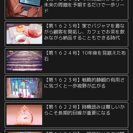
未来の問題を予期するだけで一歩リー
ド
【第１６２５号】家でパジャマを着な
がら顧客を開拓し、カフェでお茶を飲
みながら納品することもできる時代
【第１６２４号】10年後を見据えた布
石
【第１６２３号】戦略的静観の有用さ
に気づくと一歩視野が広がる
【第１６２２号】時機読みは難しいか
らこそ長期的目線が重要になる