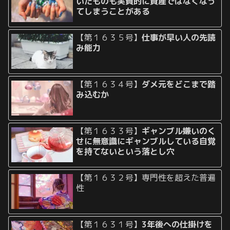
いたものも実質的に資産ではなくなっ
てしまうことがある
【第１６３５号】
仕事が早い人の先読
み能力
【第１６３４号】
ダメ元をどこまで踏
み込むか
【第１６３３号】
ギャンブル嫌いのく
せに無意識にギャンブルしている自覚
を持てないという落とし穴
【第１６３２号】専門性を超えた普遍
性
【第１６３１号】
3年後への仕掛けを