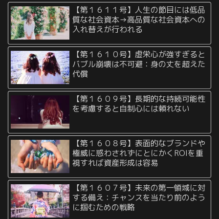
【第１６１１号】人生の節目には低品
質な社会資本→高品質な社会資本への
入れ替えが行われる
【第１６１０号】虚栄心が強すぎると
バブル崩壊は不可避：身の丈を超えた
代償
【第１６０９号】長期的な持続可能性
を考慮すると自制心には頼れない
【第１６０８号】表面的なブランドや
権威に惑わされずにとにかくROIを重
視すれば資産形成は容易
【第１６０７号】未来の第一領域に対
する備え：チャンスを当たり前のよう
に掴むための戦略