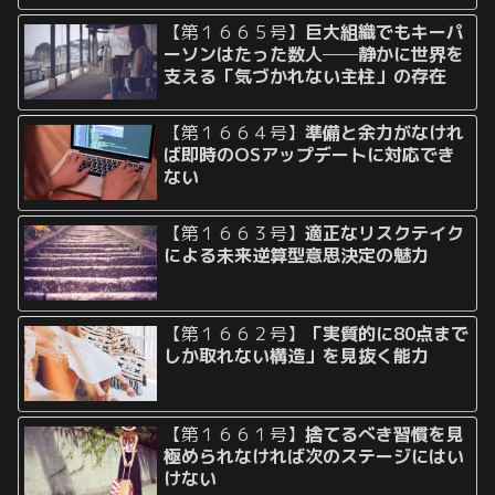
【第１６６５号】
巨大組織でもキーパ
ーソンはたった数人──静かに世界を
支える「気づかれない主柱」の存在
【第１６６４号】
準備と余力がなけれ
ば即時のOSアップデートに対応でき
ない
【第１６６３号】
適正なリスクテイク
による未来逆算型意思決定の魅力
【第１６６２号】
「実質的に80点まで
しか取れない構造」を見抜く能力
【第１６６１号】
捨てるべき習慣を見
極められなければ次のステージにはい
けない