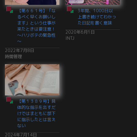
【第６６１号】「な
3年間、1000日以
るべく早くお願いし
上書き続けてわかっ
ます」という仕事が
た日記を書く意味
来たときは要注意！
2020年6月1日
～ハリボテの緊急性
INTJ
～
2022年7月8日
時間管理
【第１３８９号】具
体的な指示を出すだ
けではまともに部下
に指示したとは言え
ない
2024年7月14日