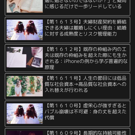
適に過ぎないのではないか？」と疑問
に感じるだけで一歩リードしている
【第１６１３号】夫婦財産契約を締結
できる夫婦は離婚しにくい理由：結婚
に対する成熟度とリスク管理能力
【第１６１２号】既存の枠組み内の工
夫は既存の枠組みを超えた際にも生か
される：iPhoneの例から学ぶ普遍的な
原理
【第１６１１号】人生の節目には低品
質な社会資本→高品質な社会資本への
入れ替えが行われる
【第１６１０号】虚栄心が強すぎると
バブル崩壊は不可避：身の丈を超えた
代償
【第１６０９号】長期的な持続可能性