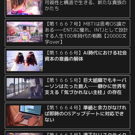
可視性と構造で生きる、新たな貴族の
かたち
【第１６６７号】MBTIは思考OS論で
ある——ENTJに憧れ、INTJとして設計
する人生100年時代の戦略【20000文
字over】
【第１６６６号】
AI時代における社会
資本の意義の解体
【第１６６５号】
巨大組織でもキーパ
ーソンはたった数人──静かに世界を
支える「気づかれない主柱」の存在
【第１６６４号】
準備と余力がなけれ
ば即時のOSアップデートに対応でき
ない
【第１６６３号】
適正なリスクテイク