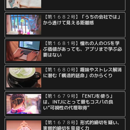
【第１６８２号】
「うちの会社では」
から透けて見える距離感
【第１６８１号】
憧れの人のOSを学
ぶ価値があっても、アプリまで学ぶ必
要はない
【第１６８０号】
趣味やストレス解消
に潜む「構造的延命」のからくり
【第１６７９号】
「ENTJを使う」
は、INTJにとって最もコスパの良
い“可視性の代理取得”
【第１６７８号】
形式的締切を疑い、
実質的締切を見抜く力