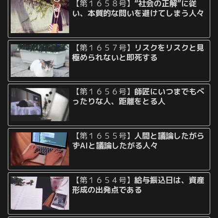
【第１６５８号】
“社会の正解”に従
い、本質的な問いを避けてしまう人々
【第１６５７号】
リスクをリスクと見
極められないと即死する
【第１６５６号】
師匠にいつまでもべ
ったりな人、距離をとる人
【第１６５５号】
人間と議論したがら
ずAIと議論したがる人々
【第１６５４号】
給与振込日は、資産
形成の出発点である