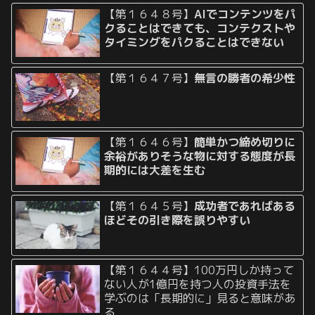
【第１６４８号】
AIでコンテンツをパ
クることはできても、コンテクストや
タイミングをパクることはできない
【第１６４７号】
無言の勝者の希少性
【第１６４６号】
簡単かつ締め切りに
余裕がありそうな物に対する態度が長
期的には大差を生む
【第１６４５号】
成功者であればある
ほどその引き際を誤りやすい
【第１６４４号】100万円しか持って
ない人が1億円を持つ人の投資手法を
学ぶのは「長期的に」見ると意味があ
る