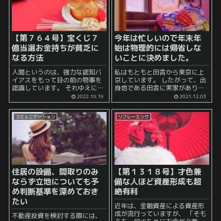
【第７６４号】宝くじ７
今年は忙しいので年末年
億当選お金持ちが貧乏に
始は物理的には帰省しな
なる方法
いことに決めました。
人間というのは、強力な認知バ
私はもともと田舎から東京に上
イアスをもって目の前の物事を
京しています。 したがって、出
認識しています。 それゆえに、
身地である田舎に実家があり、
同じ文章を違う人に読ませてみ
そこに親が住んでいます。 普通
2022.10.19
2021.12.03
ると、全然読み方が異なってい
は年末年始は帰省する、すなわ
たりすることがあり、 文章に書
ち、田舎に戻って親を始めとす
コミュニケーション
リフレーミング
いていない意味を勝手に編み出
る家族と一緒に時を過ごし年を
してみたり はたまた...
越すということをするのでし...
住居の設備、間取りのみ
【第１３１８号】才色兼
ならず立地についても予
備な人ほど資産形成も超
め判断基準を深めておき
絶有利
たい
近年は、金融資産による資産形
成が流行っていますが、 「そも
不動産投資を検討する際には、