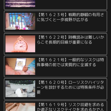
【第１６２３号】戦略的静観の有用さ
に気づくと一歩視野が広がる
【第１６２２号】時機読みは難しいか
らこそ長期的目線が重要になる
【第１６２１号】一般的なリスクは特
殊事情の前では実質的に全滅する
【第１６２０号】ローリスクハイリタ
ーンを設計するためには特殊条件が必
要
【第１６１９号】リスク回避を求める
か適正なリスクテイクを求めるかで人