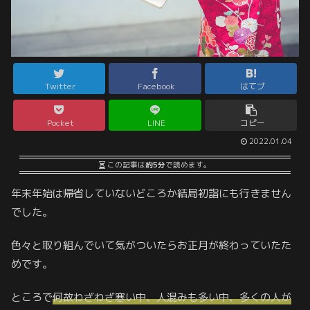
Twitter
Facebook
はてブ
Pocket
LINE
コピー
2022.01.04
この記事は
約5分
で読めます。
年末年始は帰省していないどころか結局初詣にも行きません
でした。
色々と取り組んでいて気がついたらお正月が終わっていたた
めです。
ところで
何故わざわざ寒い中、人混みも多い中、多くの人が