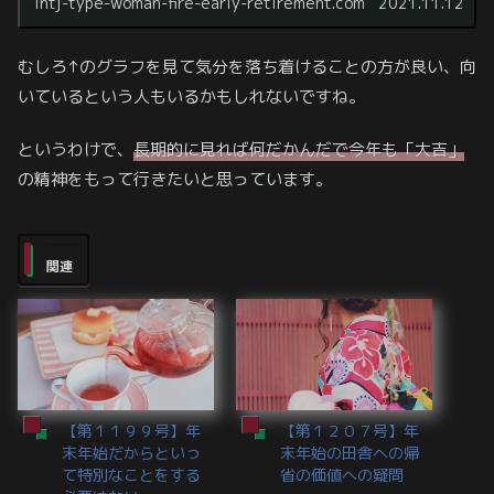
intj-type-woman-fire-early-retirement.com
2021.11.12
むしろ↑のグラフを見て気分を落ち着けることの方が良い、向
いているという人もいるかもしれないですね。
というわけで、
長期的に見れば何だかんだで今年も「大吉」
の精神をもって行きたいと思っています。
関連
【第１１９９号】年
【第１２０７号】年
末年始だからといっ
末年始の田舎への帰
て特別なことをする
省の価値への疑問