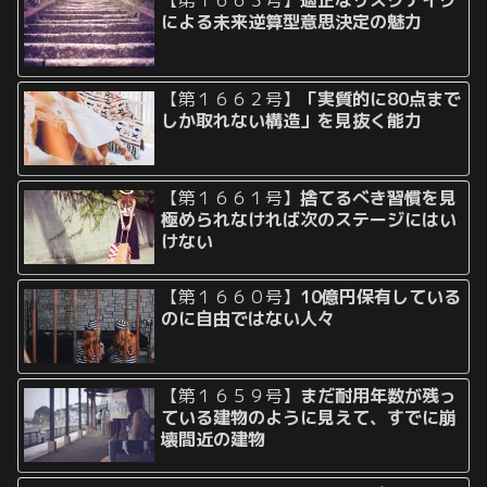
による未来逆算型意思決定の魅力
【第１６６２号】
「実質的に80点まで
しか取れない構造」を見抜く能力
【第１６６１号】
捨てるべき習慣を見
極められなければ次のステージにはい
けない
【第１６６０号】
10億円保有している
のに自由ではない人々
【第１６５９号】
まだ耐用年数が残っ
ている建物のように見えて、すでに崩
壊間近の建物