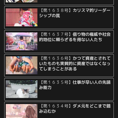
【第１６３８号】
カリスマ的リーダー
シップの罠
【第１６３７号】
借り物の権威や社会
的地位に頼らざるを得ない人たち
【第１６３６号】
かつて資産とされて
いたものも実質的に資産ではなくなっ
てしまうことがある
【第１６３５号】
仕事が早い人の先読
み能力
【第１６３４号】
ダメ元をどこまで踏
み込むか