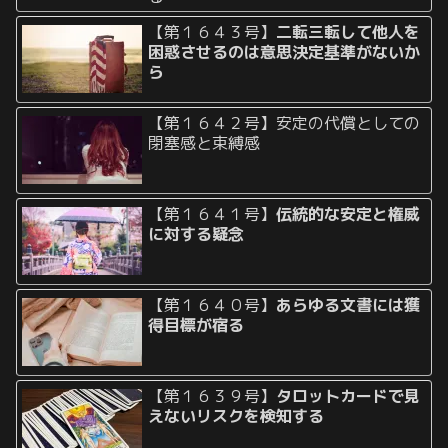
【第１６４３号】
二転三転して他人を
困惑させるのは意思決定基準がないか
ら
【第１６４２号】安定の代償としての
閉塞感と束縛感
【第１６４１号】
伝統的な安定と権威
に対する疑念
【第１６４０号】
あらゆる文書には獲
得目標が宿る
【第１６３９号】
タロットカードで見
えないリスクを検知する