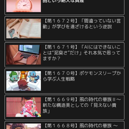
由という絶大な資産
【第１６７２号】「間違っていない言
動」が学びを遠ざけるという逆説
【第１６７１号】「AIにはできないこ
とは“泥臭さ”だけ」それ本気で思って
ますか？
【第１６７０号】ポケモンスリープか
ら学ぶ人生戦略
【第１６６９号】風の時代の華族Ⅱ〜
新たな構造美としての「見えない貴
族」
【第１６６８号】風の時代の華族 〜