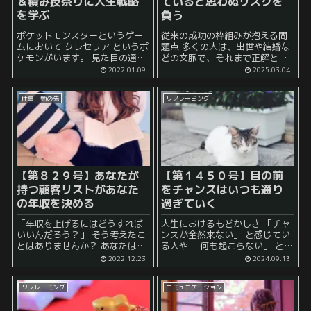
＆積み技祭りに人生戦略
ていると思わぬリスクを
を学ぶ
負う
ポケットモンスターというゲー
従来の成功の枠組みが抱える問
ムにおいて クレセリア というポ
題点 多くの人は、出世や結婚な
ケモンがいます。 見た目の通り
どの文脈で、それまで正解とさ
三日月をモチーフにしたポケモ
れてきたやり方や枠組みにこだ
2022.01.09
2025.03.04
ンで、その耐久の強さが有名で
わりがちです。 しかし、それは
す。 クレセリア：トップクラス
そもそも競争率も高く実現の難
仕事・勤め先
リフレーミング
の耐久が特徴の単エスパー。耐
易度が高い上に、勝ち取れたと
性...
しても長期的に見るとリスク...
【第８２９号】あなたが
【第１４５０号】目の前
持つ顧客リストがあなた
をチャンスはいつも通り
の年収を決める
過ぎていく
「年収を上げるにはどうすれば
人生におけるもどかしさ 「チャ
いいんだろう？」 そう考えたこ
ンスが全然来ない」 と感じてい
とはありませんか？ あなたは、
る人や 「何も起こらない」 と漠
それに対して、どのような方法
然と感じている人は多いかもし
2022.12.23
2024.09.13
論を思い浮かべたでしょうか？
れません。 しかし、実際には、
「頑張って、残業すれば残業代
「目の前にチャンスは通り過ぎ
リフレーミング
コミュニケーション
がついてその分年収が上が
ているのに、それに自分...
る？」 とか ...