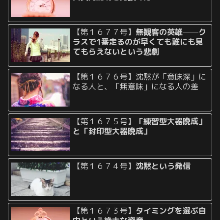
【第１６７７号】
無観客の英雄──ク
ラスで1番走るのが早くても誰にも見
てもらえないという悲劇
【第１６７６号】沈黙が「意味深」に
なる人と、「無意味」になる人の差
【第１６７５号】
「練習型大器晩成」
と「封印型大器晩成」
【第１６７４号】
沈黙という発信
【第１６７３号】
タイミングを選ぶ自