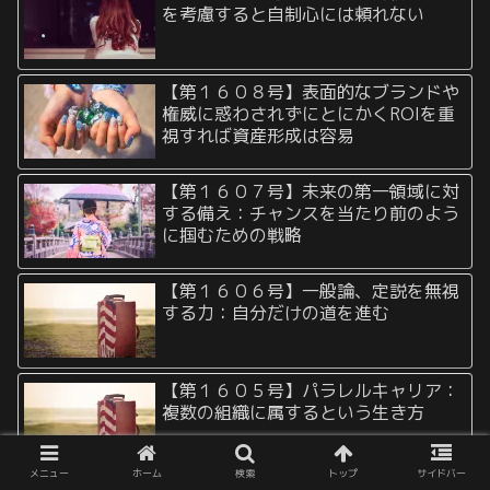
を考慮すると自制心には頼れない
【第１６０８号】表面的なブランドや
権威に惑わされずにとにかくROIを重
視すれば資産形成は容易
【第１６０７号】未来の第一領域に対
する備え：チャンスを当たり前のよう
に掴むための戦略
【第１６０６号】一般論、定説を無視
する力：自分だけの道を進む
【第１６０５号】パラレルキャリア：
複数の組織に属するという生き方
メニュー
ホーム
検索
トップ
サイドバー
【第１６０４号】FIRE志望者の悩み。