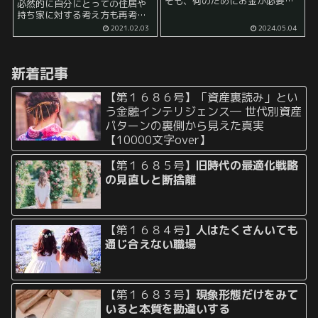
そも、何のためにお金が必要な
必然的に自分にとっての住居や
のか？」 「自分はどうしてお金
持ち家に対する考え方も再考せ
を欲しているのか？」 という問
ずにはいられません。 私はまだ
2021.02.03
2024.05.04
いは時折考えてみる必要がある
独身なので、居住地については
でしょう。 「安心を得るために
いわゆる賃貸派です。 しかし、
お金が必要...
私が将来持ち家派に転向する可
新着記事
能性はゼロではないというこ...
【第１６８６号】「資産裏読み」とい
う金融インテリジェンス― 世代別資産
パターンの裏側から見えた真実
【10000文字over】
【第１６８５号】
旧時代の最適化戦略
の見直しと断捨離
【第１６８４号】
人はたくさんいても
通じ合えない職場
【第１６８３号】
現象形態だけをみて
いると本質を勘違いする